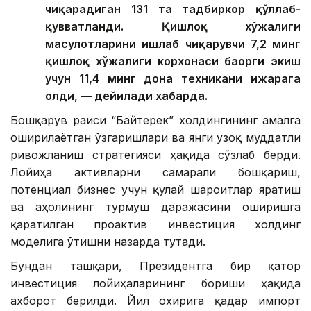
чиқарадиган 131 та тадбиркор қўллаб-
қувватланди. Қишлоқ хўжалиги
маҳсулотларини ишлаб чиқарувчи 7,2 минг
қишлоқ хўжалиги корхонаси баҳорги экиш
учун 11,4 минг дона техникани ижарага
олди, — дейилади хабарда.
Бошқарув раиси “Байтерек” холдингининг амалга
оширилаётган ўзгаришлари ва янги узоқ муддатли
ривожланиш стратегияси ҳақида сўзлаб берди.
Лойиҳа активларни самарали бошқариш,
потенциал бизнес учун қулай шароитлар яратиш
ва аҳолининг турмуш даражасини оширишга
қаратилган проактив инвестиция холдинг
моделига ўтишни назарда тутади.
Бундан ташқари, Президентга бир қатор
инвестиция лойиҳаларининг бориши ҳақида
ахборот берилди. Йил охирига қадар импорт