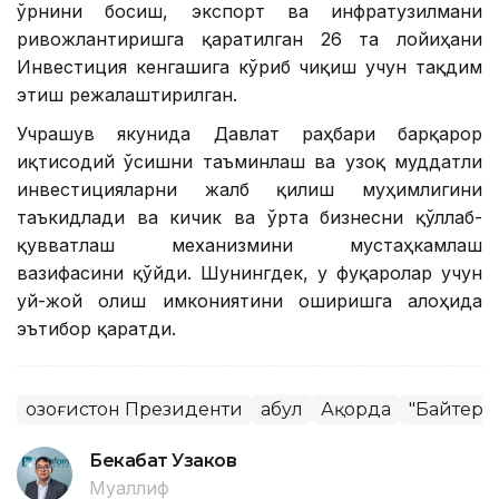
ўрнини босиш, экспорт ва инфратузилмани
ривожлантиришга қаратилган 26 та лойиҳани
Инвестиция кенгашига кўриб чиқиш учун тақдим
этиш режалаштирилган.
Учрашув якунида Давлат раҳбари барқарор
иқтисодий ўсишни таъминлаш ва узоқ муддатли
инвестицияларни жалб қилиш муҳимлигини
таъкидлади ва кичик ва ўрта бизнесни қўллаб-
қувватлаш механизмини мустаҳкамлаш
вазифасини қўйди. Шунингдек, у фуқаролар учун
уй-жой олиш имкониятини оширишга алоҳида
эътибор қаратди.
Қозоғистон Президенти
Қабул
Ақорда
"Байтере
Бекабат Узаков
Муаллиф