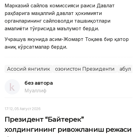
Марказий сайлов комиссияси раиси Давлат
раҳбарига маҳаллий давлат ҳокимияти
органларининг сайловолди ташвиқотлари
амалиёти тўғрисида маълумот берди.
Учрашув якунида Қасим-Жомарт Тоқаев бир қатор
аниқ кўрсатмалар берди.
Асосий янгилик
Қозоғистон Президенти
Қабул
без автора
Муаллиф
17:12, 05 Август 2026
Президент “Байтерек”
холдингининг ривожланиш режаси