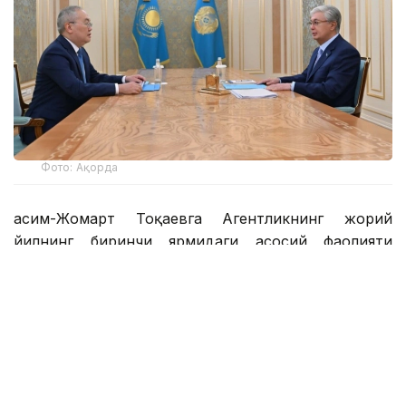
Фото: Ақорда
Қасим-Жомарт Тоқаевга Агентликнинг жорий
йилнинг биринчи ярмидаги асосий фаолияти
натижалари ва келгуси давр учун вазифалар
ҳақида ҳисобот тақдим этилди.
Жанат Элиманов 496 та жиноий иш бўйича тергов
якунланганини ва жабрланувчиларга 22,6
миллиард тенге миқдорида компенсация
тўланганини маълум қилди. Шунингдек, у 176