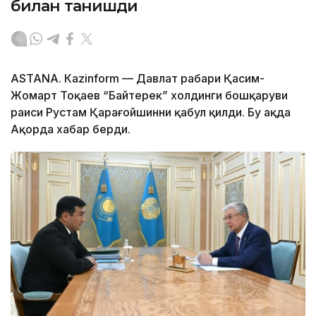
билан танишди
ASTANА. Каzinform — Давлат раҳбари Қасим-
Жомарт Тоқаев “Байтерек” холдинги бошқаруви
раиси Рустам Қарағойшинни қабул қилди. Бу ҳақда
Ақорда хабар берди.