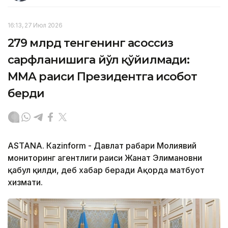
16:13, 27 Июл 2026
279 млрд тенгенинг асоссиз
сарфланишига йўл қўйилмади:
ММА раиси Президентга ҳисобот
берди
ASTANА. Кazinform - Давлат раҳбари Молиявий
мониторинг агентлиги раиси Жанат Элимановни
қабул қилди, деб хабар беради Ақорда матбуот
хизмати.