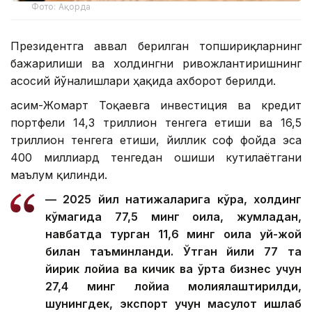
Фото: Ақорда
Президентга аввал берилган топшириқларнинг
бажарилиши ва холдингни ривожлантиришнинг
асосий йўналишлари ҳақида ахборот берилди.
Қасим-Жомарт Тоқаевга инвестиция ва кредит
портфели 14,3 триллион тенгега етиши ва 16,5
триллион тенгега етиши, йиллик соф фойда эса
400 миллиард тенгедан ошиши кутилаётгани
маълум қилинди.
— 2025 йил натижаларига кўра, холдинг
кўмагида 77,5 минг оила, жумладан,
навбатда турган 11,6 минг оила уй-жой
билан таъминланди. Ўтган йили 77 та
йирик лойиҳа ва кичик ва ўрта бизнес учун
27,4 минг лойиҳа молиялаштирилди,
шунингдек, экспорт учун маҳсулот ишлаб