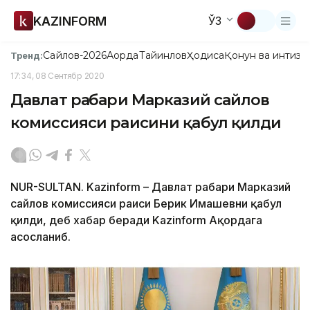
KAZINFORM
ЎЗ
Сайлов-2026
Ақорда
Тайинлов
Ҳодиса
Қонун ва интизо
Тренд:
17:34, 08 Сентябр 2020
Давлат раҳбари Марказий сайлов
комиссияси раисини қабул қилди
NUR-SULTAN. Kazinform – Давлат раҳбари Марказий
сайлов комиссияси раиси Берик Имашевни қабул
қилди, деб хабар беради Kazinform Ақордага
асосланиб.