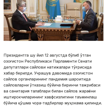
Президентга шу йил 12 августда бўлиб ўтган
Қозоғистон Республикаси Парламенти Сенати
депутатлари сайлови натижалари тўғрисида
хабар берилди. Учрашув давомида Қозоғистон
сайлов органларининг пандемия шароитида
сайловларни ўтказиш бўйича биринчи тажрибаси
ва санитария талаблари билан сайлов жараёни
иштирокчиларининг хавфсизлигини таъминлаш
бўйича қўшма чора-тадбирлар муҳокама қилинди.