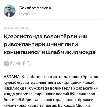
Бекабат Узаков
Муаллиф
12:15, 05 Август 2026
Қозоғистонда волонтёрликни
ривожлантиришнинг янги
концепцияси ишлаб чиқилмоқда
ASTANА. Кazinform – Қозоғистонда волонтёрликни
қўллаб-қувватлашнинг янги концепцияси ишлаб
чиқилмоқда. Ҳужжатда волонтёрлар ҳаракатини
янада ривожлантиришнинг асосий йўналишлари
белгилаб берилган ва секторал волонтёрликни
кучайтириш кўзда тутилган. Бу ҳақда Миллий