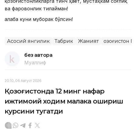
қозоғистонликларга тинч ҳаёт, мустаҳкам соғлиқ
ва фаровонлик тилайман!
Ғалаба куни муборак бўлсин!
Асосий янгилик
Табрик
Жамият
Қозоғистон 
без автора
Муаллиф
20:10, 06 Август 2026
Қозоғистонда 12 минг нафар
ижтимоий ходим малака ошириш
курсини тугатди