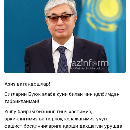
Азиз ватандошлар!
Сизларни Буюк Ғалаба куни билан чин қалбимдан
табриклайман!
Ушбу байрам бизнинг тинч ҳаётимиз,
эркинлигимиз ва порлоқ келажагимиз учун
фашист босқинчиларига қарши дахшатли урушда