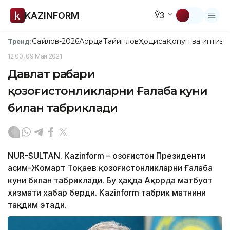
KAZINFORM
ЎЗ
Сайлов-2026
Ақорда
Тайинлов
Ҳодиса
Қонун ва интизо
Тренд:
12:00, 09 Май 2021
Давлат раҳбари
қозоғистонликларни Ғалаба куни
билан табриклади
NUR-SULTAN. Kazinform – Қозоғистон Президенти
Қасим-Жомарт Тоқаев қозоғистонликларни Ғалаба
куни билан табриклади. Бу ҳақда Ақорда матбуот
хизмати хабар берди. Kazinform табрик матнини
тақдим этади.