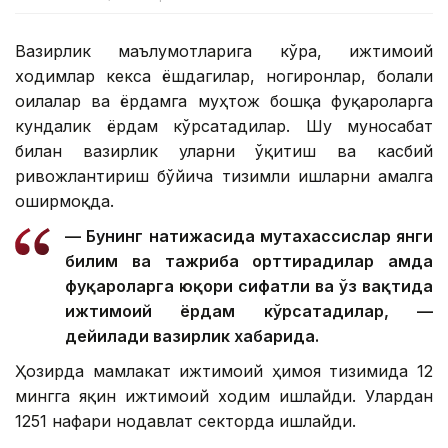
Вазирлик маълумотларига кўра, ижтимоий
ходимлар кекса ёшдагилар, ногиронлар, болали
оилалар ва ёрдамга муҳтож бошқа фуқароларга
кундалик ёрдам кўрсатадилар. Шу муносабат
билан вазирлик уларни ўқитиш ва касбий
ривожлантириш бўйича тизимли ишларни амалга
оширмоқда.
— Бунинг натижасида мутахассислар янги
билим ва тажриба орттирадилар ҳамда
фуқароларга юқори сифатли ва ўз вақтида
ижтимоий ёрдам кўрсатадилар, —
дейилади вазирлик хабарида.
Ҳозирда мамлакат ижтимоий ҳимоя тизимида 12
мингга яқин ижтимоий ходим ишлайди. Улардан
1251 нафари нодавлат секторда ишлайди.