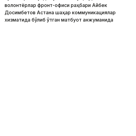
волонтёрлар фронт-офиси раҳбари Айбек
Досимбетов Астана шаҳар коммуникациялар
хизматида бўлиб ўтган матбуот анжуманида
маълум қилди.
Фото: Алмати ҳокимлиги
Унинг сўзларига кўра, концепцияга киритилган