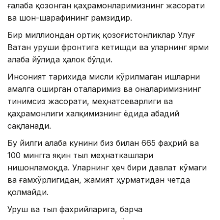
ғалаба қозонган қаҳрамонларимизнинг жасорати
ва шон-шарафининг рамзидир.
Бир миллиондан ортиқ қозоғистонликлар Улуғ
Ватан уруши фронтига кетишди ва уларнинг ярми
Ғалаба йўлида ҳалок бўлди.
Инсоният тарихида мисли кўрилмаган ишларни
амалга оширган оталаримиз ва оналаримизнинг
тинимсиз жасорати, меҳнатсеварлиги ва
қаҳрамонлиги халқимизнинг ёдида абадий
сақланади.
Бу йилги Ғалаба кунини биз билан 665 фаҳрий ва
100 мингга яқин тыл меҳнаткашлари
нишонламоқда. Уларнинг ҳеч бири давлат кўмаги
ва ғамхўрлигидан, жамият ҳурматидан четда
қолмайди.
Уруш ва тыл фахрийларига, барча