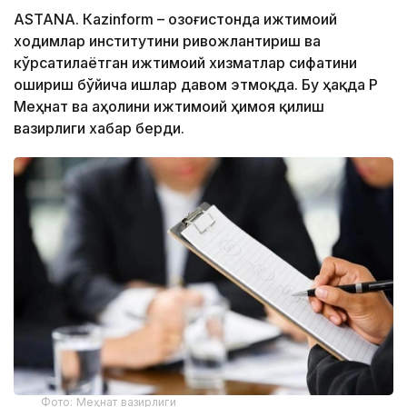
ASTANА. Кazinform – Қозоғистонда ижтимоий
ходимлар институтини ривожлантириш ва
кўрсатилаётган ижтимоий хизматлар сифатини
ошириш бўйича ишлар давом этмоқда. Бу ҳақда ҚР
Меҳнат ва аҳолини ижтимоий ҳимоя қилиш
вазирлиги хабар берди.
Фото: Меҳнат вазирлиги