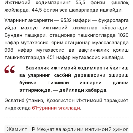
Ижтимоий ходимларнинг 55,5 фоизи қишлоқ
жойларда, 44,5 фоизи эса шаҳарларда ишлайди.
Уларнинг аксарияти — 9532 нафари — фуқароларга
уйда махсус ижтимоий хизматлар кўрсатади.
Бундан ташқари, стационар ташкилотларда 1020
нафар мутахассис, ярим стационар муассасаларда
998 нафар мутахассис ва вақтинчалик қолиш
ташкилотларида 451 нафар мутахассис ишлайди.
— Вазирлик ижтимоий ходимларни ўқитиш
ва уларнинг касбий даражасини ошириш
бўйича тизимли ишларни давом
эттирмоқда, — дейилади хабарда.
Эслатиб ўтамиз, Қозоғистон Ижтимоий тараққиёт
индексида
61-ўринни эгаллади
.
Жамият
ҚР Меҳнат ва аҳолини ижтимоий ҳимоя