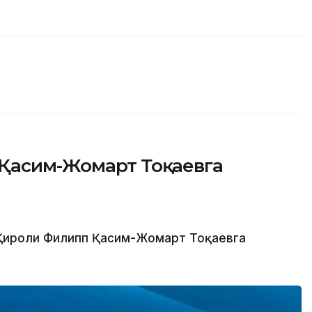
Қасим-Жомарт Тоқаевга
 Қироли Филипп Қасим-Жомарт Тоқаевга