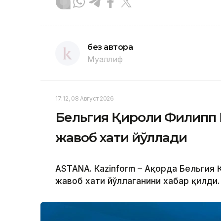
без автора
Муаллиф
17:12, 08 Август 2026
Бельгия Қироли Филипп 
жавоб хати йўллади
ASTANА. Кazinform – Ақорда Бельгия
жавоб хати йўллаганини хабар қилди.