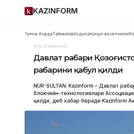
KAZINFORM
Ақорда
Тайинлов
Ҳодиса
Қонун ва интизом
Ко
Тренд:
15:42, 21 Апрел 2021
Давлат раҳбари Қозоғист
раҳбарини қабул қилди
NUR-SULTAN. Kazinform – Давлат раҳ
блокчейн-технологиялари Ассоциаци
қилди, деб хабар беради Kazinform А