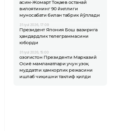
Қасим-Жомарт Тоқаев Қостанай
вилоятининг 90 йиллиги
муносабати билан табрик йўллади
31 iyul 2026, 17:09
Президент Япония Бош вазирига
ҳамдардлик телеграммасини
юборди
31 iyul 2026, 15:00
Қозоғистон Президенти Марказий
Осиё мамлакатлари учун узоқ
муддатли ҳамкорлик режасини
ишлаб чиқишни таклиф қилди