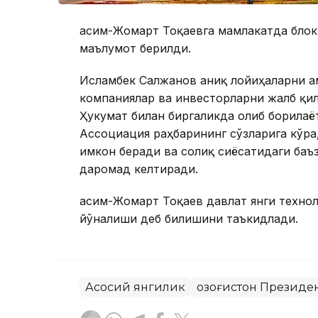
Қасим-Жомарт Тоқаевга мамлакатда бло
маълумот берилди.
Исламбек Салжанов аниқ лойиҳаларни а
компаниялар ва инвесторларни жалб қи
Ҳукумат билан биргаликда олиб борилаё
Ассоциация раҳбарининг сўзларига кўра
имкон беради ва солиқ сиёсатидаги ба
даромад келтиради.
Қасим-Жомарт Тоқаев давлат янги техн
йўналиши деб билишини таъкидлади.
Асосий янгилик
Қозоғистон Президе