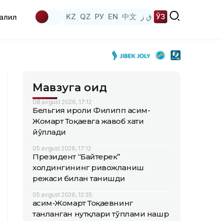
KZ
QZ
РУ
EN
中文
ق ز
ЎЗ
аҳлил
Мавзуга оид
08 avgust 2026, 17:12
Бельгия Қироли Филипп Қасим-
Жомарт Тоқаевга жавоб хати
йўллади
05 avgust 2026, 17:12
Президент “Байтерек”
холдингининг ривожланиш
режаси билан танишди
05 avgust 2026, 12:35
Қасим-Жомарт Тоқаевнинг
танланган нутқлари тўплами нашр