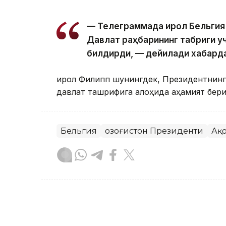
— Телеграммада Қирол Бельгия
Давлат раҳбарининг табриги у
билдирди, — дейилади хабард
Қирол Филипп шунингдек, Президентнинг 
давлат ташрифига алоҳида аҳамият бер
Бельгия
Қозоғистон Президенти
Ақ
Бекабат Узаков
Муаллиф