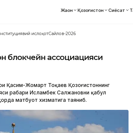
Жаҳон
Қозоғистон
Сиёсат
Т
нституциявий ислоҳот
Сайлов-2026
он блокчейн ассоциацияси
бари Қасим-Жомарт Тоқаев Қозоғистоннинг
яси раҳбари Исламбек Салжановни қабул
қорда матбуот хизматига таяниб.