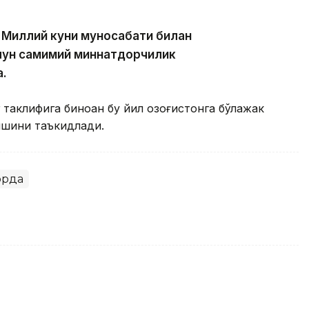
 Миллий куни муносабати билан
чун самимий миннатдорчилик
а.
таклифига биноан бу йил Қозоғистонга бўлажак
ишини таъкидлади.
орда