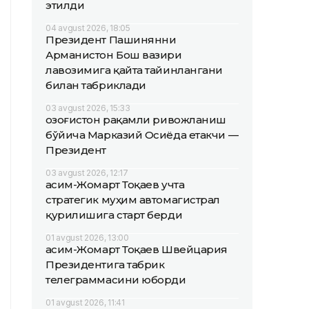
этилди
04 avgust 2026, 18:05
Президент Пашинянни
Арманистон Бош вазири
лавозимига қайта тайинлангани
билан табриклади
03 avgust 2026, 15:33
Қозоғистон рақамли ривожланиш
бўйича Марказий Осиёда етакчи —
Президент
03 avgust 2026, 12:17
Қасим-Жомарт Тоқаев учта
стратегик муҳим автомагистрал
қурилишига старт берди
01 avgust 2026, 13:00
Қасим-Жомарт Тоқаев Швейцария
Президентига табрик
телеграммасини юборди
01 avgust 2026, 11:41