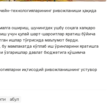
кчейн-технологияларининг ривожланиши ҳақида
малга ошириш, шунингдек ушбу соҳага халқаро
лиш учун қулай шарт-шароитлар яратиш бўйича
тган ишлар тўғрисида маълумот берди.
, бу мамлакатда кўплаб иш ўринларини яратишга
ъзи ўзгаришлар давлат бюджетига қўшимча
ологияларни иқтисодий ривожланишнинг устувор
нти
Қабул