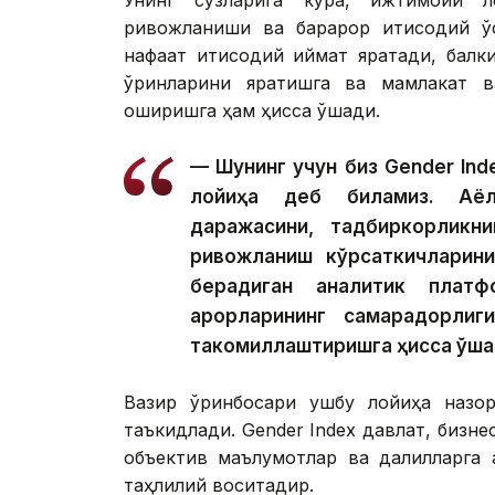
ривожланиши ва барқарор иқтисодий ў
нафақат иқтисодий қиймат яратади, ба
ўринларини яратишга ва мамлакат в
оширишга ҳам ҳисса қўшади.
— Шунинг учун биз Gender Ind
лойиҳа деб биламиз. Аёлл
даражасини, тадбиркорликни
ривожланиш кўрсаткичларин
берадиган аналитик платф
қарорларининг самарадорли
такомиллаштиришга ҳисса қўша
Вазир ўринбосари ушбу лойиҳа назор
таъкидлади. Gender Index давлат, бизнес
объектив маълумотлар ва далилларга 
таҳлилий воситадир.