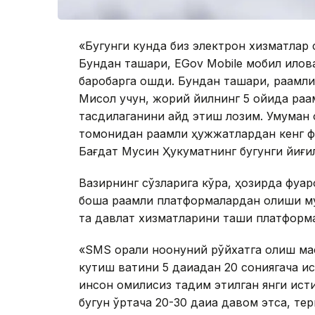
«Бугунги кунда биз электрон хизматлар
Бундан ташқари, EGov Mobile мобил ило
баробарга ошди. Бундан ташқари, рақамли
Мисол учун, жорий йилнинг 5 ойида рақ
тасдиқлаганини қайд этиш лозим. Умуман
томонидан рақамли ҳужжатлардан кенг 
Бағдат Мусин Ҳукуматнинг бугунги йиғи
Вазирнинг сўзларига кўра, ҳозирда фуқа
бошқа рақамли платформалардан олиши м
та давлат хизматларини ташқи платформ
«SMS орқали ноқонуний рўйхатга олиш ма
кутиш вақтини 5 дақиқадан 20 сониягача 
инсон омилисиз тақдим этилган янги ист
бугун ўртача 20-30 дақиқа давом этса, т