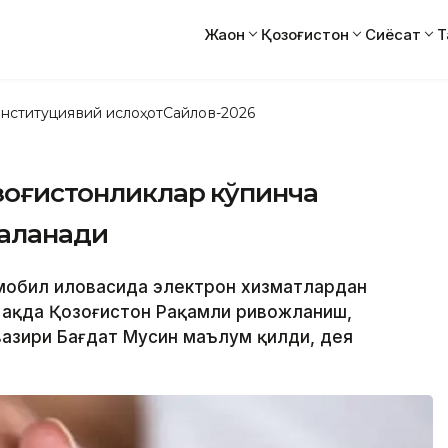
Жаҳон
Қозоғистон
Сиёсат
Т
нституциявий ислоҳот
Сайлов-2026
зоғистонликлар кўпинча
даланади
e мобил иловасида электрон хизматлардан
 ҳақда Қозоғистон Рақамли ривожланиш,
вазири Бағдат Мусин маълум қилди, дея