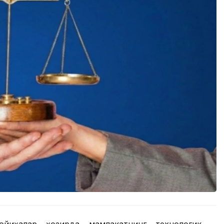
ойиҳалар ҳозирда мамлакатнинг технологик