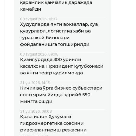
қарамлик қанчалик даражада
камайди
03 avgust 2026, 10:37
Ҳудудларда янги вокзаллар, сув
қувурлари, логистика хаби ва
турар жой бинолари
фойдаланишга топширилди
03 avgust 2026, 09:08
Қизилўрдада 300 ўринли
касалхона, Президент кутубхонаси
ва янги театр қурилмоқда
31 iyul 2026, 14:15
Кичик ва ўрта бизнес субъектлари
сони ярим йилда қарийб 550
мингга ошди
31 iyul 2026, 09:08
Қозоғистон Ҳукумати
гидроэнергетика соҳасини
ривожлантириш режасини