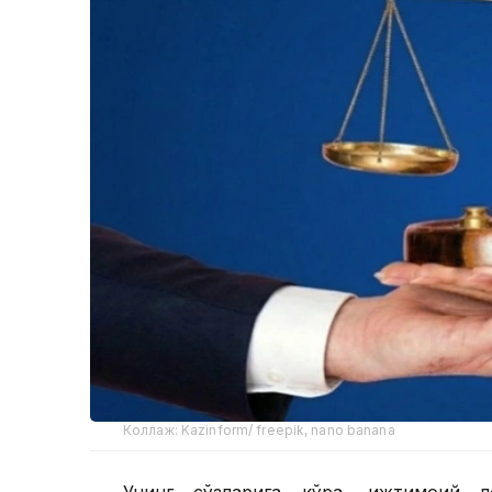
Коллаж: Kazinform/ freepik, nano banana
Унинг сўзларига кўра, ижтимоий л