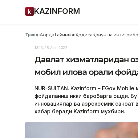
KAZINFORM
Ақорда
Тайинлов
Ҳодиса
Қонун ва интизом
Ко
Тренд:
13:15, 28 Июн 2022
Давлат хизматларидан қо
мобил илова орқали фой
NUR-SULTAN. Kazinform – EGov Mobil
фойдаланиш икки баробарга ошди. Бу
инновациялар ва аэрокосмик саноат 
хабар беради Kazinform мухбири.