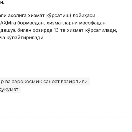
н.
али аҳолига хизмат кўрсатиш) лойиҳаси
, АҲМга бормасдан, хизматларни масофадан
дашув билан ҳозирда 13 та хизмат кўрсатилади,
ача кўпайтирилади.
р ва аэрокосмик саноат вазирлиги
Ҳукумат