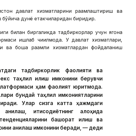
истон давлат хизматларини рақамлаштириш ва
 бўйича дунё етакчиларидан биридир.
иги билан биргаликда тадбиркорлар учун ягона
рмаси ишлаб чиқилмоқда. У давлат хизматлари,
ари ва бошқа рақамли хизматлардан фойдаланиш
атдаги тадбиркорлик фаолияти ва
лекс таҳлил қилиш имконини берувчи
платформаси ҳам фаолият юритмоқда.
ялари бундай таҳлил имкониятларини
иради. Улар сизга катта ҳажмдаги
 аниқлаш, иқтисодиётнинг алоҳида
тенденцияларини башорат қилиш ва
арини аниқлаш имконини беради, — деди