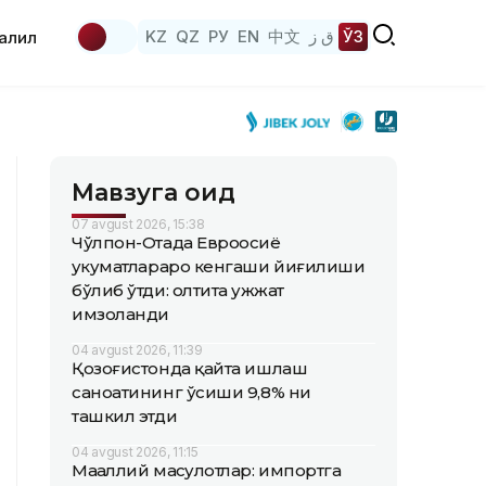
KZ
QZ
РУ
EN
中文
ق ز
ЎЗ
аҳлил
Мавзуга оид
07 avgust 2026, 15:38
Чўлпон-Отада Евроосиё
ҳукуматлараро кенгаши йиғилиши
бўлиб ўтди: олтита ҳужжат
имзоланди
04 avgust 2026, 11:39
Қозоғистонда қайта ишлаш
саноатининг ўсиши 9,8% ни
ташкил этди
04 avgust 2026, 11:15
Маҳаллий маҳсулотлар: импортга