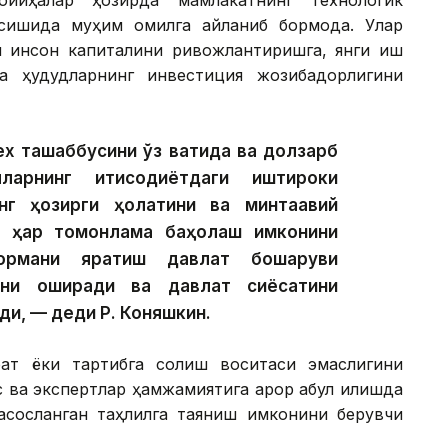
сишида муҳим омилга айланиб бормоқда. Улар
лки инсон капиталини ривожлантиришга, янги иш
а ҳудудларнинг инвестиция жозибадорлигини
ex ташаббусини ўз вақтида ва долзарб
арнинг иқтисодиётдаги иштироки
нг ҳозирги ҳолатини ва минтақавий
и ҳар томонлама баҳолаш имконини
ормани яратиш давлат бошқаруви
гини оширади ва давлат сиёсатини
ди, — деди Р. Коняшкин.
ат ёки тартибга солиш воситаси эмаслигини
 ва экспертлар ҳамжамиятига қарор қабул қилишда
асосланган таҳлилга таяниш имконини берувчи