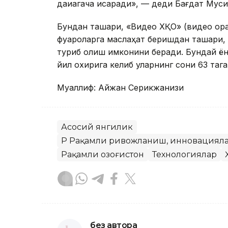
дақиқагача қисқаради», — деди Бағдат Муси
Бундан ташқари, «Видео ХҚО» (видео орқ
фуқароларга маслаҳат беришдан ташқари
туриб олиш имконини беради. Бундай ён
йил охирига келиб уларнинг сони 63 таг
Муаллиф: Айжан Серикжанқизи
Асосий янгилик
ҚР Рақамли ривожланиш, инновацияла
Рақамли Қозоғистон
Технологиялар
без автора