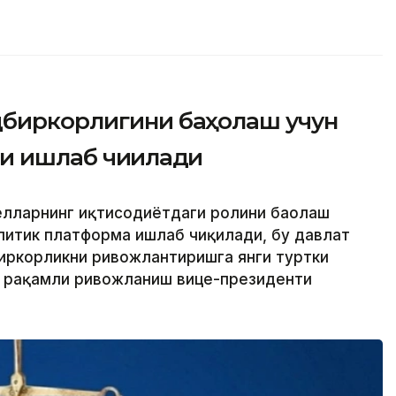
дбиркорлигини баҳолаш учун
и ишлаб чиқилади
ёлларнинг иқтисодиётдаги ролини баҳолаш
алитик платформа ишлаб чиқилади, бу давлат
иркорликни ривожлантиришга янги туртки
ва рақамли ривожланиш вице-президенти