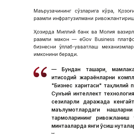
Маърузачининг сўзларига кўра, Қозоғ
рақамли инфратузилмани ривожлантириш
Ҳозирда Миллий банк ва Молия вазирл
рақамли макон — eGov Business платфо
бизнесни қўллаб-қувватлаш механизмл
имконини беради.
— Бундан ташқари, мамлак
иқтисодий жараёнларни комп
"Бизнес харитаси" таҳлилий 
Сунъий интеллект технологи
сезиларли даражада кенгайт
маълумотлардаги нақшларни
тармоқларининг ривожланиш 
минтақаларда янги ўсиш нуқтал
у.