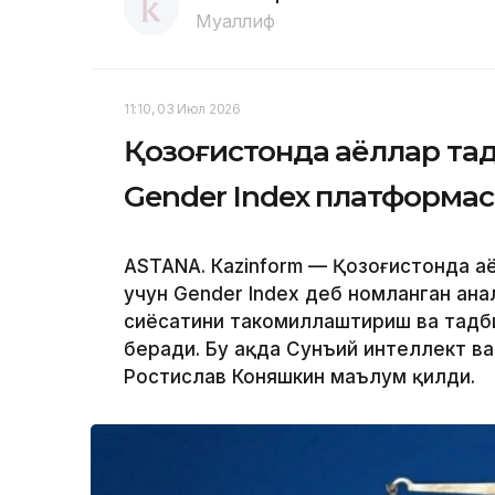
Муаллиф
11:10, 03 Июл 2026
Қозоғистонда аёллар та
Gender Index платформас
ASTANА. Кazinform — Қозоғистонда а
учун Gender Index деб номланган ан
сиёсатини такомиллаштириш ва тадб
беради. Бу ҳақда Сунъий интеллект 
Ростислав Коняшкин маълум қилди.