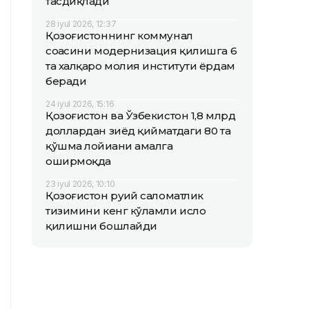
тасдиқлади
28 iyul 2026, 12:37
Қозоғистоннинг коммунал
соҳасини модернизация қилишга 6
та халқаро молия институти ёрдам
беради
24 iyul 2026, 15:16
Қозоғистон ва Ўзбекистон 1,8 млрд
доллардан зиёд қийматдаги 80 та
қўшма лойиҳани амалга
оширмоқда
23 iyul 2026, 10:10
Қозоғистон руҳий саломатлик
тизимини кенг кўламли ислоҳ
қилишни бошлайди