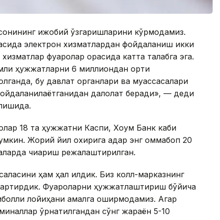
 сонининг ижобий ўзгаришларини кўрмоқдамиз.
васида электрон хизматлардан фойдаланиш икки
 хизматлар фуқаролар орасида катта талабга эга.
амли ҳужжатларни 6 миллиондан ортиқ
 олганда, бу давлат органлари ва муассасалари
фойдаланилаётганидан далолат беради», — деди
лишида.
ролар 18 та ҳужжатни Каспи, Хоум Банк каби
умкин. Жорий йил охирига қадар энг оммабоп 20
аларда чиқариш режалаштирилган.
саласини ҳам ҳал қилдик. Биз колл-марказнинг
қисқартирдик. Фуқароларни ҳужжатлаштириш бўйича
иқболли лойиҳани амалга оширмоқдамиз. Агар
ерминаллар ўрнатилгандан сўнг жараён 5-10