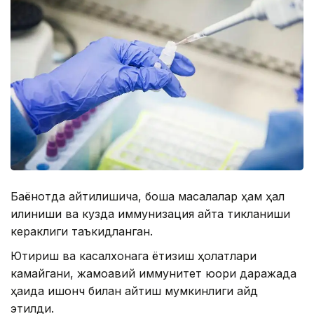
Баёнотда айтилишича, бошқа масалалар ҳам ҳал
қилиниши ва кузда иммунизация қайта тикланиши
кераклиги таъкидланган.
Юқтириш ва касалхонага ётқизиш ҳолатлари
камайгани, жамоавий иммунитет юқори даражада
ҳақида ишонч билан айтиш мумкинлиги қайд
этилди.