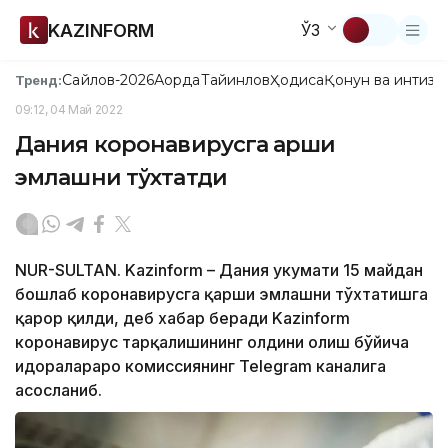
KAZINFORM
ЎЗ
Сайлов-2026
Ақорда
Тайинлов
Ҳодиса
Қонун ва интизо
Тренд:
09:12, 04 Май 2022
Дания коронавирусга қарши
эмлашни тўхтатди
NUR-SULTAN. Kazinform – Дания ҳукумати 15 майдан
бошлаб коронавирусга қарши эмлашни тўхтатишга
қарор қилди, деб хабар беради Kazinform
коронавирус тарқалишининг олдини олиш бўйича
идоралараро комиссиянинг Telegram каналига
асосланиб.