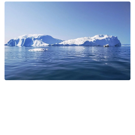
Фото: Pexels
Экспедицияда Ҳиндистон, Хитой, Россия ва бошқа
мамлакатлардан келган 14-16 ёшли мактаб
ўқувчилари иштирок этмоқда.
Иштирокчилар Мурманскдан атом музёрар
кемасида Ернинг энг бориш қийин бўлган