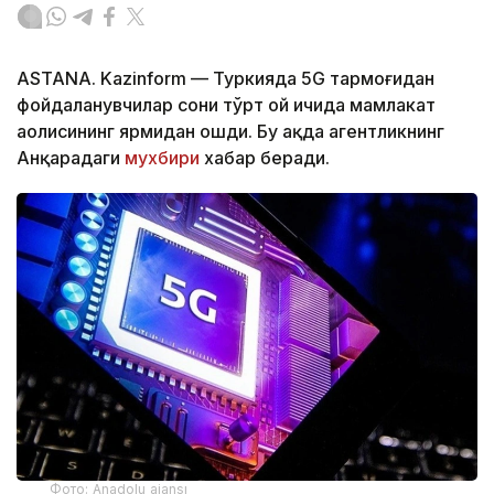
ASTANA. Kazinform — Туркияда 5G тармоғидан
фойдаланувчилар сони тўрт ой ичида мамлакат
аҳолисининг ярмидан ошди. Бу ҳақда агентликнинг
Анқарадаги
мухбири
хабар беради.
Фото: Anadolu ajansı