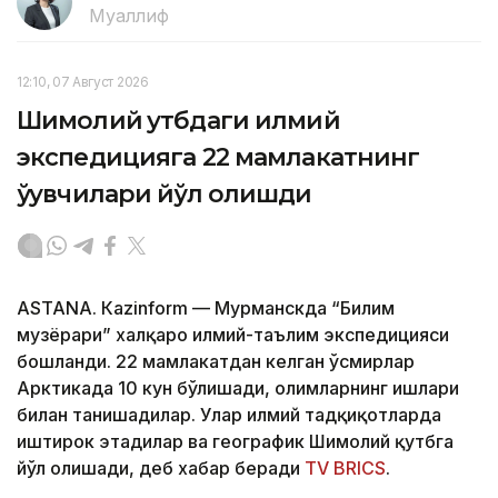
Муаллиф
12:10, 07 Август 2026
Шимолий қутбдаги илмий
экспедицияга 22 мамлакатнинг
ўқувчилари йўл олишди
ASTANА. Кazinform — Мурманскда “Билим
музёрари” халқаро илмий-таълим экспедицияси
бошланди. 22 мамлакатдан келган ўсмирлар
Арктикада 10 кун бўлишади, олимларнинг ишлари
билан танишадилар. Улар илмий тадқиқотларда
иштирок этадилар ва географик Шимолий қутбга
йўл олишади, деб хабар беради
TV BRICS
.