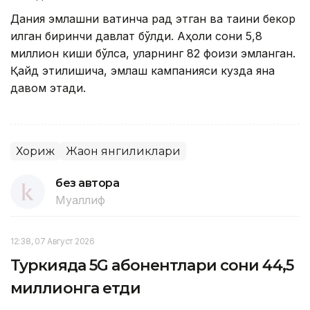
Дания эмлашни вақтинча рад этган ва тақиқни бекор
қилган биринчи давлат бўлди. Аҳоли сони 5,8
миллион киши бўлса, уларнинг 82 фоизи эмланган.
Қайд этилишича, эмлаш кампанияси кузда яна
давом этади.
Хориж
Жаҳон янгиликлари
без автора
Муаллиф
12:38, 07 Август 2026
Туркияда 5G абонентлари сони 44,5
миллионга етди