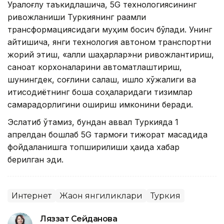
Уралоғлу таъкидлашича, 5G технологиясининг
ривожланиши Туркиянинг рақамли
трансформациясидаги муҳим босқич бўлади. Унинг
айтишича, янги технология автоном транспортни
жорий этиш, «ақлли шаҳарлар»ни ривожлантириш,
саноат корхоналарини автоматлаштириш,
шунингдек, соғлиқни сақлаш, қишлоқ хўжалиги ва
иқтисодиётнинг бошқа соҳаларидаги тизимлар
самарадорлигини ошириш имконини беради.
Эслатиб ўтамиз, бундан аввал Туркияда 1
апрелдан бошлаб 5G тармоғи тижорат мақсадида
фойдаланишга топширилиши ҳақида хабар
берилган эди.
Интернет
Жаҳон янгиликлари
Туркия
Ляззат Сейданова