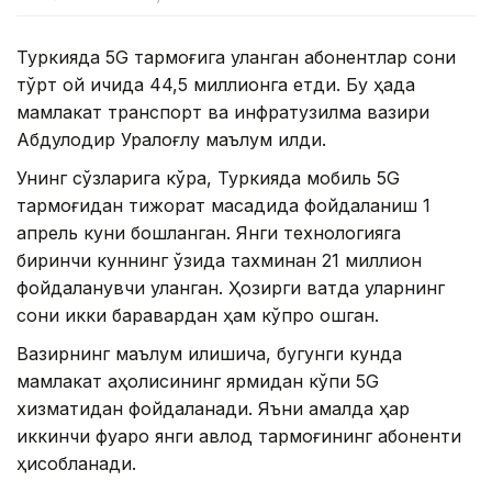
Туркияда 5G тармоғига уланган абонентлар сони
тўрт ой ичида 44,5 миллионга етди. Бу ҳақда
мамлакат транспорт ва инфратузилма вазири
Абдулқодир Уралоғлу маълум қилди.
Унинг сўзларига кўра, Туркияда мобиль 5G
тармоғидан тижорат мақсадида фойдаланиш 1
апрель куни бошланган. Янги технологияга
биринчи куннинг ўзида тахминан 21 миллион
фойдаланувчи уланган. Ҳозирги вақтда уларнинг
сони икки баравардан ҳам кўпроқ ошган.
Вазирнинг маълум қилишича, бугунги кунда
мамлакат аҳолисининг ярмидан кўпи 5G
хизматидан фойдаланади. Яъни амалда ҳар
иккинчи фуқаро янги авлод тармоғининг абоненти
ҳисобланади.