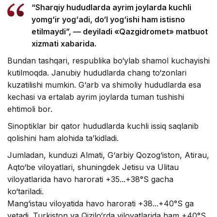
“Sharqiy hududlarda ayrim joylarda kuchli
yomg‘ir yog‘adi, do‘l yog‘ishi ham istisno
etilmaydi”, — deyiladi «Qazgidromet» matbuot
xizmati xabarida.
Bundan tashqari, respublika bo‘ylab shamol kuchayishi
kutilmoqda. Janubiy hududlarda chang to‘zonlari
kuzatilishi mumkin. G‘arb va shimoliy hududlarda esa
kechasi va ertalab ayrim joylarda tuman tushishi
ehtimoli bor.
Sinoptiklar bir qator hududlarda kuchli issiq saqlanib
qolishini ham alohida ta’kidladi.
Jumladan, kunduzi Almati, G‘arbiy Qozog‘iston, Atirau,
Aqto‘be viloyatlari, shuningdek Jetisu va Ulitau
viloyatlarida havo harorati +35...+38°S gacha
ko‘tariladi.
Mang‘istau viloyatida havo harorati +38...+40°S ga
yetadi. Turkiston va Qizilo‘rda viloyatlarida ham +40°S