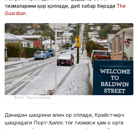
тизмаларини қор қоплади, деб хабар беради
The
Guardian.
Фото: The Guardian
Данидин шаҳрини қалин қор қоплади, Крайстчерч
шаҳридаги Порт-Ҳиллс тоғ тизмаси ҳам оқ қорга
бурканди. Совуқ ҳаво қор аралаш ёмғир, дўл ва