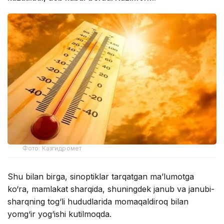
Фото: Казгидромет
Shu bilan birga, sinoptiklar tarqatgan ma’lumotga
ko‘ra, mamlakat sharqida, shuningdek janub va janubi-
sharqning tog‘li hududlarida momaqaldiroq bilan
yomg‘ir yog‘ishi kutilmoqda.