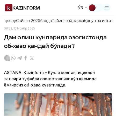
KAZINFORM
ЎЗ
Сайлов-2026
Ақорда
Тайинлов
Ҳодиса
Қонун ва интизо
Тренд:
08:52, 15 Ноябр 2025
Дам олиш кунларида Қозоғистонда
об-ҳаво қандай бўлади?
ASTANA. Kazinform – Кучли кенг антициклон
таъсири туфайли Қозоғистоннинг кўп қисмида
ёмғирсиз об-ҳаво кузатилади.