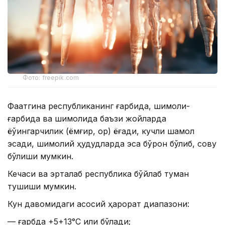
Фото: freepik.com
Фақатгина республиканинг ғарбида, шимоли-
ғарбида ва шимолида баъзи жойларда
ёўингарчилик (ёмғир, қор) ёғади, кучли шамол
эсади, шимолий ҳудудларда эса бўрон бўлиб, совуқ
бўлиши мумкин.
Кечаси ва эрталаб республика бўйлаб туман
тушиши мумкин.
Кун давомидаги асосий ҳарорат диапазони:
— ғарбда +5+13°С илиқ бўлади;