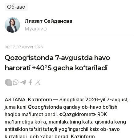
Об-ҳаво
Ляззат Сейданова
Муаллиф
08:37, 07 Август 2026
Qozog‘istonda 7-avgustda havo
harorati +40°S gacha ko‘tariladi
ASTANA. Kazinform — Sinoptiklar 2026-yil 7-avgust,
juma kuni Qozog‘istonda qanday ob-havo bo‘lishi
haqida ma'lumot berdi. «Qazgidromet» RDK
ma'lumotiga ko‘ra, mamlakatning katta qismida keng
antitsiklon ta'siri tufayli yog‘ingarchiliksiz ob-havo
kuzatiladi, deb xabar beradi Kazinform.