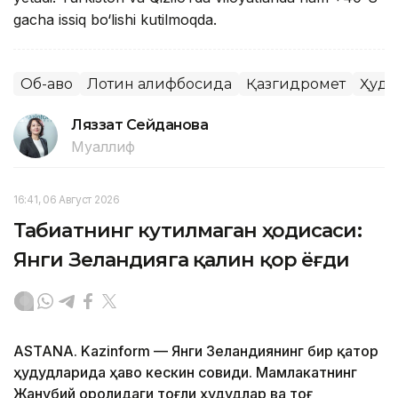
gacha issiq bo‘lishi kutilmoqda.
Об-ҳаво
Лотин алифбосида
Қазгидромет
Ҳуду
Ляззат Сейданова
Муаллиф
16:41, 06 Август 2026
Табиатнинг кутилмаган ҳодисаси:
Янги Зеландияга қалин қор ёғди
ASTANA. Kazinform
—
Янги Зеландиянинг бир қатор
ҳудудларида ҳаво кескин совиди. Мамлакатнинг
Жанубий оролидаги тоғли ҳудудлар ва тоғ