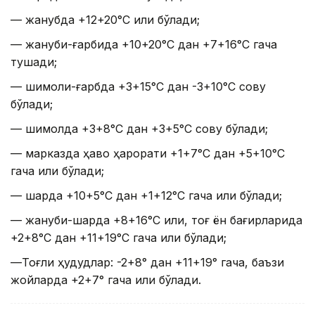
— жанубда +12+20°С илиқ бўлади;
— жануби-ғарбида +10+20°С дан +7+16°С гача
тушади;
— шимоли-ғарбда +3+15°С дан -3+10°С совуқ
бўлади;
— шимолда +3+8°С дан +3+5°С совуқ бўлади;
— марказда ҳаво ҳарорати +1+7°C дан +5+10°C
гача илиқ бўлади;
— шарқда +10+5°С дан +1+12°С гача илиқ бўлади;
— жануби-шарқда +8+16°С илиқ, тоғ ён бағирларида
+2+8°С дан +11+19°С гача илиқ бўлади;
—Тоғли ҳудудлар: -2+8° дан +11+19° гача, баъзи
жойларда +2+7° гача илиқ бўлади.