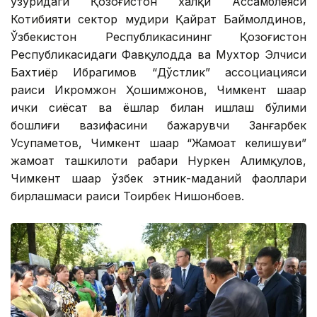
ҳузуридаги Қозоғистон халқи Ассамблеяси
Котибияти сектор мудири Қайрат Баймолдинов,
Ўзбекистон Республикасининг Қозоғистон
Республикасидаги Фавқулодда ва Мухтор Элчиси
Бахтиёр Ибрагимов “Дўстлик” ассоциацияси
раиси Икромжон Ҳошимжонов, Чимкент шаҳар
ички сиёсат ва ёшлар билан ишлаш бўлими
бошлиғи вазифасини бажарувчи Занғарбек
Усупаҳметов, Чимкент шаҳар “Жамоат келишуви”
жамоат ташкилоти раҳбари Нуркен Алимқулов,
Чимкент шаҳар ўзбек этник-маданий фаоллари
бирлашмаси раиси Тоҳирбек Нишонбоев.