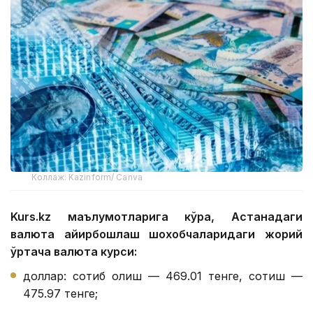
Коллаж: Kazinform/ Canva
Kurs.kz маълумотларига кўра, Астанадаги
валюта айирбошлаш шохобчаларидаги жорий
ўртача валюта курси:
доллар: сотиб олиш — 469.01 тенге, сотиш —
475.97 тенге;