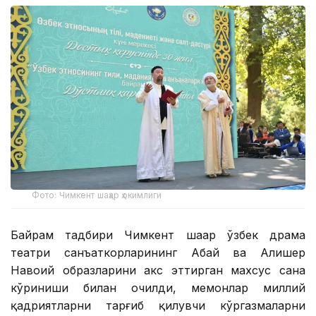
Фото: Чимкент шаҳар ҳокимлиги
Байрам тадбири Чимкент шаҳар ўзбек драма
театри санъаткорларининг Абай ва Алишер
Навоий образларини акс эттирган махсус саҳна
кўриниши билан очилди, меҳмонлар миллий
қадриятларни тарғиб қилувчи кўргазмаларни