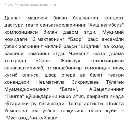
Фото: Чимкент шаҳар ҳокимлиги
Давлат мадҳияси билан бошланган концерт
дастури театр санъаткорларининг “Хуш келибсиз”
композицияси билан давом этди. Муқимий
номидаги 13-мактабнинг “Баҳор” рақс ансамбли
ўзбек халқининг миллий рақси “Шодлик” ва қозоқ
рақсини намойиш этди. Чимкент шаҳар драма
театрида «Сары Жайлау» композицияси
саҳналаштирилиб, томошабинлар томонидан илиқ
кутиб олинса, шаҳар опера ва балет театри
хонандаси Неъматилла Зикриллаев Тўлеген
Муҳамеджоновнинг “Ватан”, А.Зацепиннинг
“Тингла” қўшиқларини ижро этиб, байрамга янада
кўтаринки руҳ бағишлади. Театр артисти Шоҳиста
Усмонова ҳам ўзбек халқининг гўзал куйи –
“Мустаҳзод”ни куйлади.