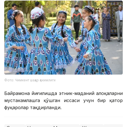
Фото: Чимкент шаҳар ҳокимлиги
Байрамона йиғилишда этник-маданий алоқаларни
мустаҳкамлашга қўшган ҳиссаси учун бир қатор
фуқаролар тақдирланди.