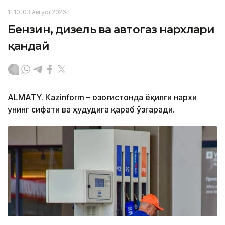
11:10, 03 Август 2026
Бензин, дизель ва автогаз нархлари
қандай
ALMATY. Кazinform – Қозоғистонда ёқилғи нархи
унинг сифати ва ҳудудига қараб ўзгаради.