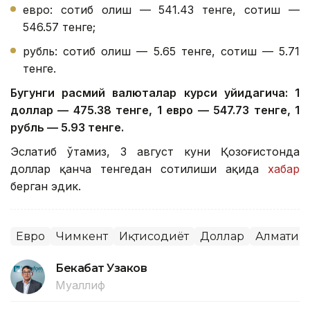
евро: сотиб олиш — 541.43 тенге, сотиш —
546.57 тенге;
рубль: сотиб олиш — 5.65 тенге, сотиш — 5.71
тенге.
Бугунги расмий валюталар курси қуйидагича: 1
доллар — 475.38 тенге, 1 евро — 547.73 тенге, 1
рубль — 5.93 тенге.
Эслатиб ўтамиз, 3 август куни Қозоғистонда
доллар қанча тенгедан сотилиши ҳақида
хабар
берган эдик.
Евро
Чимкент
Иқтисодиёт
Доллар
Алмати
Бекабат Узаков
Муаллиф