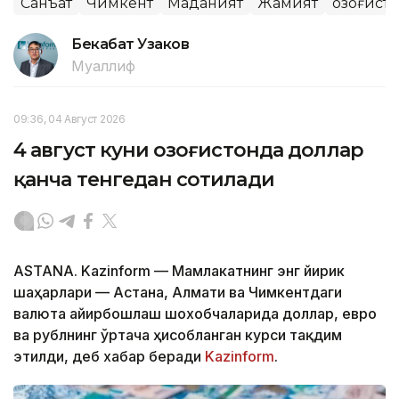
Санъат
Чимкент
Маданият
Жамият
Қозоғист
Бекабат Узаков
Муаллиф
09:36, 04 Август 2026
4 август куни Қозоғистонда доллар
қанча тенгедан сотилади
ASTANA. Kazinform — Мамлакатнинг энг йирик
шаҳарлари — Астана, Алмати ва Чимкентдаги
валюта айирбошлаш шохобчаларида доллар, евро
ва рублнинг ўртача ҳисобланган курси тақдим
этилди, деб хабар беради
Kazinform
.