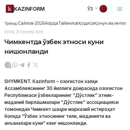
KAZINFORM
ЎЗ
Сайлов-2026
Ақорда
Тайинлов
Ҳодиса
Қонун ва интизо
Тренд:
09:08, 21 Сентябр 2025
Чимкентда ўзбек этноси куни
нишонланди
SHYMKENT. Кazinform – Қозоғистон халқи
Ассамблеясининг 30 йиллиги доирасида Қозоғистон
Республикаси ўзбекларининг “Дўстлик” этник-
маданий бирлашмалари “Дўстлик” ассоциацияси
томонидан Чимкент шаҳри марказий истироҳат
боғида “Ўзбек этносининг тили, маданияти ва
анъаналари куни” кенг нишонланди.