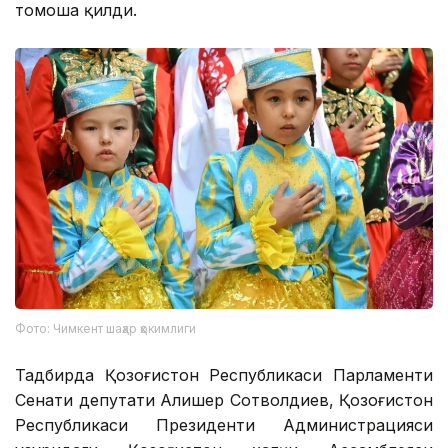
томоша қилди.
Фото: Чимкент шаҳар ҳокимлиги
Тадбирда Қозоғистон Республикаси Парламенти
Сенати депутати Алишер Сотволдиев, Қозоғистон
Республикаси Президенти Администрацияси