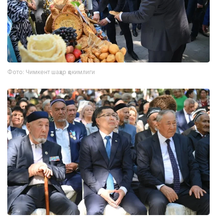
Фото: Чимкент шаҳар ҳокимлиги