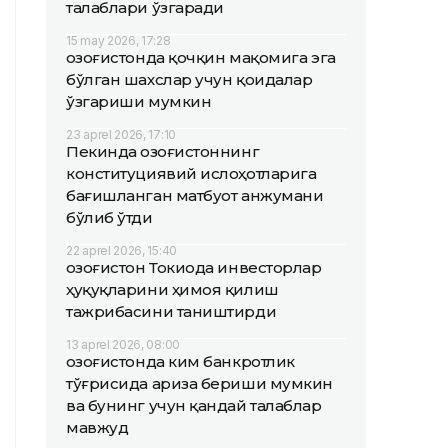
талаблари ўзгаради
15 may 2026, 17:28
Қозоғистонда қочқин мақомига эга
бўлган шахслар учун қоидалар
ўзгариши мумкин
23 aprel 2026, 17:10
Пекинда Қозоғистоннинг
конституциявий ислоҳотларига
бағишланган матбуот анжумани
бўлиб ўтди
22 aprel 2026, 15:40
Қозоғистон Токиода инвесторлар
ҳуқуқларини ҳимоя қилиш
тажрибасини таништирди
13 aprel 2026, 08:00
Қозоғистонда ким банкротлик
тўғрисида ариза бериши мумкин
ва бунинг учун қандай талаблар
мавжуд