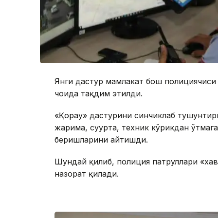
Янги дастур мамлакат бош полициячиси
чоғида тақдим этилди.
«Қорғау» дастурини синчиклаб тушунтир
жарима, суғурта, техник кўрикдан ўтмаг
беришларини айтишди.
Шундай қилиб, полиция патруллари «ха
назорат қилади.