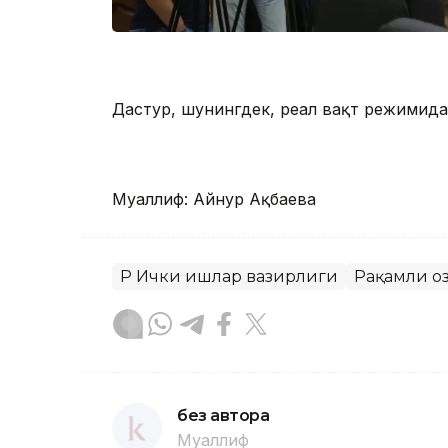
Дастур, шунингдек, реал вақт режимид
Муаллиф: Айнур Ақбаева
ҚР Ички ишлар вазирлиги
Рақамли Қо
без автора
Муаллиф