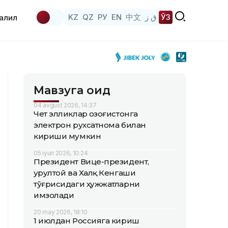
KZ
QZ
РУ
EN
中文
ق ز
ЎЗ
аҳлил
Мавзуга оид
04 avgust 2026, 14:37
Чет элликлар Қозоғистонга
электрон рухсатнома билан
кириши мумкин
05 iyun 2026, 10:24
Президент Вице-президент,
Қурултой ва Халқ Кенгаши
тўғрисидаги ҳужжатларни
имзолади
20 may 2026, 18:10
1 июлдан Россияга кириш