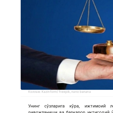
Коллаж: Kazinform/ freepik, nano banana
Унинг сўзларига кўра, ижтимоий л
ривожланиши ва барқарор иқтисодий ў