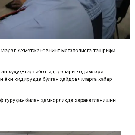
 Марат Ахметжановнинг мегаполисга ташрифи
ган ҳуқуқ-тартибот идоралари ходимлари
ан ёки қидирувда бўлган ҳайдовчиларга хабар
вф гуруҳи» билан ҳамкорликда ҳаракатланишни