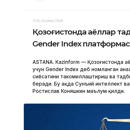
11:10, 03 Июл 2026
Қозоғистонда аёллар та
Gender Index платформас
ASTANА. Кazinform — Қозоғистонда а
учун Gender Index деб номланган ан
сиёсатини такомиллаштириш ва тадб
беради. Бу ҳақда Сунъий интеллект 
Ростислав Коняшкин маълум қилди.