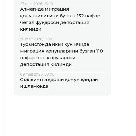
27 mart 2026, 20:10
Алматида миграция
қонунчилигини бузган 132 нафар
чет эл фуқароси депортация
қилинди
20 mart 2026, 12:10
Туркистонда икки кун ичида
миграция қонунларини бузган 118
нафар чет эл фуқароси
депортация қилинди
09 mart 2026, 08:00
Сталкингга қарши қонун қандай
ишламоқда