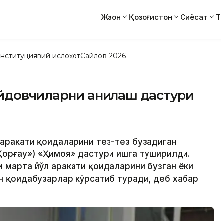
Жаҳон
Қозоғистон
Сиёсат
Т
нституциявий ислоҳот
Сайлов-2026
йдовчиларни аниқлаш дастури
 ҳаракати қоидаларини тез-тез бузадиган
Қорғау») «Ҳимоя» дастури ишга туширилди.
 марта йўл ҳаракати қоидаларини бузган ёки
н қоидабузарлар кўрсатиб туради, деб хабар