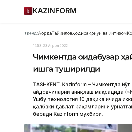
KAZINFORM
Ақорда
Тайинлов
Ҳодиса
Қонун ва интизом
Ко
Тренд:
12:53, 23 Апрел 2022
Чимкентда қоидабузар ҳа
ишга туширилди
TASHKENT. Kazinform – Чимкентда йўл
ҳайдовчиларни аниқлаш мақсадида («
Ушбу технология 10 дақиқа ичида икки
қалбаки давлат рақамларини ўрнатга
беради Kazinform мухбири.