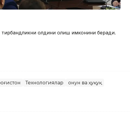
а тирбандликни олдини олиш имконини беради.
зоғистон
Технологиялар
Қонун ва ҳуқуқ