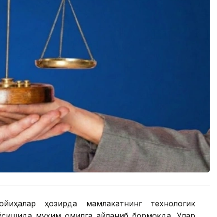
ойиҳалар ҳозирда мамлакатнинг технологик
сишида муҳим омилга айланиб бормоқда. Улар