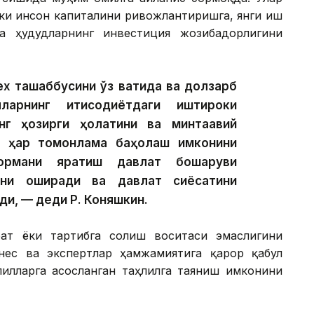
лки инсон капиталини ривожлантиришга, янги иш
а ҳудудларнинг инвестиция жозибадорлигини
ex ташаббусини ўз вақтида ва долзарб
арнинг иқтисодиётдаги иштироки
нг ҳозирги ҳолатини ва минтақавий
и ҳар томонлама баҳолаш имконини
ормани яратиш давлат бошқаруви
гини оширади ва давлат сиёсатини
ди, — деди Р. Коняшкин.
ат ёки тартибга солиш воситаси эмаслигини
знес ва экспертлар ҳамжамиятига қарор қабул
илларга асосланган таҳлилга таяниш имконини