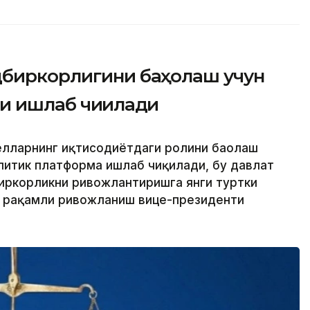
дбиркорлигини баҳолаш учун
и ишлаб чиқилади
ёлларнинг иқтисодиётдаги ролини баҳолаш
алитик платформа ишлаб чиқилади, бу давлат
иркорликни ривожлантиришга янги туртки
ва рақамли ривожланиш вице-президенти