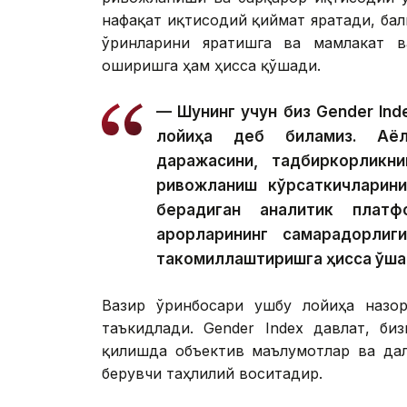
нафақат иқтисодий қиймат яратади, ба
ўринларини яратишга ва мамлакат в
оширишга ҳам ҳисса қўшади.
— Шунинг учун биз Gender Ind
лойиҳа деб биламиз. Аёлл
даражасини, тадбиркорликни
ривожланиш кўрсаткичларин
берадиган аналитик платф
қарорларининг самарадорли
такомиллаштиришга ҳисса қўша
Вазир ўринбосари ушбу лойиҳа назор
таъкидлади. Gender Index давлат, би
қилишда объектив маълумотлар ва дал
берувчи таҳлилий воситадир.