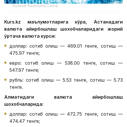
Коллаж: Kazinform/ Canva
Kurs.kz маълумотларига кўра, Астанадаги
валюта айирбошлаш шохобчаларидаги жорий
ўртача валюта курси:
доллар: сотиб олиш — 469.01 тенге, сотиш —
475.97 тенге;
евро: сотиб олиш — 538.00 тенге, сотиш —
547.97 тенге;
рубль: сотиб олиш — 5.53 тенге, сотиш — 5.73
тенге.
Алматидаги валюта айирбошлаш
шохобчаларида:
доллар: сотиб олиш — 472.75 тенге, сотиш —
474.47 тенге;