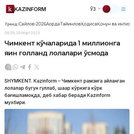
KAZINFORM
ЎЗ
Сайлов-2026
Ақорда
Тайинлов
Ҳодиса
Қонун ва интизо
Тренд:
08:39, 29 Март 2023
Чимкент кўчаларида 1 миллионга
яқин голланд лолалари ўсмоқда
SHYMKENT. Кazinform – Чимкент рамзига айланган
лолалар бугун гуллаб, шаҳар кўркига кўрк
бағишламоқда, деб хабар беради Кazinform
мухбири.