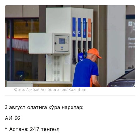
Фото: Ағибай Аяпбергенов/ Kazinform
3 август ҳолатига кўра нархлар:
АИ-92
* Астана: 247 тенге/л
* Алмати: 245–249 тенге/л