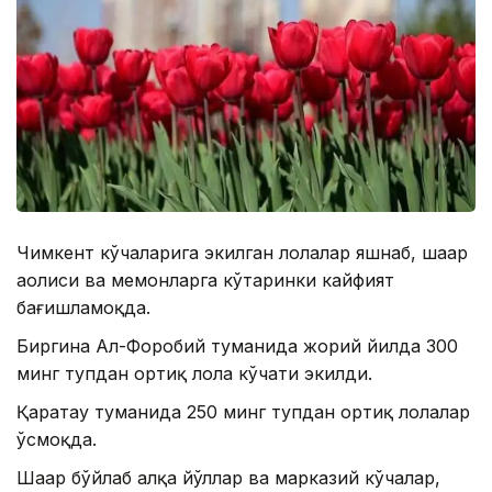
Чимкент кўчаларига экилган лолалар яшнаб, шаҳар
аҳолиси ва меҳмонларга кўтаринки кайфият
бағишламоқда.
Биргина Ал-Форобий туманида жорий йилда 300
минг тупдан ортиқ лола кўчати экилди.
Қаратау туманида 250 минг тупдан ортиқ лолалар
ўсмоқда.
Шаҳар бўйлаб ҳалқа йўллар ва марказий кўчалар,