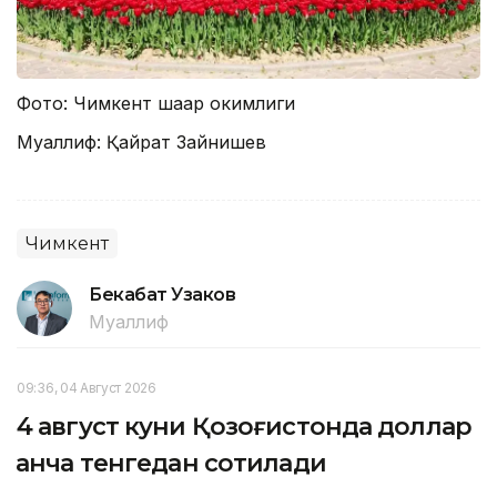
Фото: Чимкент шаҳар ҳокимлиги
Муаллиф: Қайрат Зайнишев
Чимкент
Бекабат Узаков
Муаллиф
09:36, 04 Август 2026
4 август куни Қозоғистонда доллар
қанча тенгедан сотилади