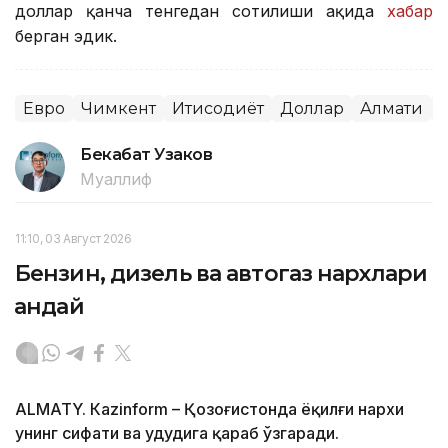
доллар қанча тенгедан сотилиши ҳақида
хабар
берган эдик.
Евро
Чимкент
Иқтисодиёт
Доллар
Алмати
Бекабат Узаков
Муаллиф
11:10, 03 Август 2026
Бензин, дизель ва автогаз нархлари
қандай
ALMATY. Кazinform – Қозоғистонда ёқилғи нархи
унинг сифати ва ҳудудига қараб ўзгаради.