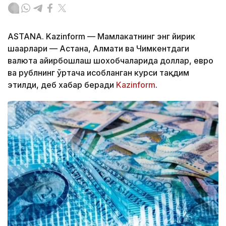
ASTANA. Kazinform — Мамлакатнинг энг йирик
шаҳарлари — Астана, Алмати ва Чимкентдаги
валюта айирбошлаш шохобчаларида доллар, евро
ва рублнинг ўртача ҳисобланган курси тақдим
этилди, деб хабар беради
Kazinform
.