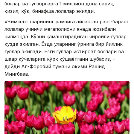
боғлар ва гулзорларга 1 миллион дона сариқ,
қизил, кўк, бинафша лолалар экилди.
«Чимкент шаҳрининг рамзига айланган ранг-баранг
лолалар учинчи мегаполисни янада жозибали
қилмоқда. Кўзни қамаштирадиган чиройли гуллар
кузда экилган. Ёзда уларнинг ўрнига бир йиллик
гуллар экилади. Ёзги гуллар истироҳат боғлари ва
шаҳар кўчаларига кўрк қўшаётгани шубҳасиз, –
дейди Ал-Форобий тумани ҳокими Рашид
Мингбаев.