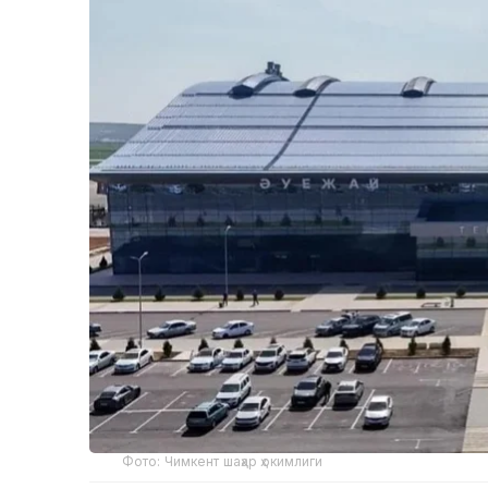
Фото: Чимкент шаҳар ҳокимлиги