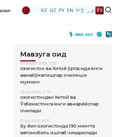
KZ
QZ
РУ
EN
中文
ق ز
ЎЗ
аҳлил
Мавзуга оид
03 avgust 2026, 19:15
Қозоғистон ва Хитой ўртасида янги
авиайўналишлар очилиши
мумкин
28 iyul 2026, 17:15
Қозоғистондан Хитой ва
Ўзбекистонга янги авиарейслар
очилади
21 iyul 2026, 14:10
Бу йил Қозоғистонда 190 мингта
автомобиль ишлаб чиқарилади