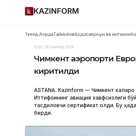
KAZINFORM
Ақорда
Тайинлов
Ҳодиса
Қонун ва интизом
Ко
Тренд:
12:20, 28 Сентябр 2025
Чимкент аэропорти Евро
киритилди
ASTANА. Кazinform — Чимкент халқар
Иттифоқининг авиация хавфсизлиги бўй
тасдиқловчи сертификат олди. Бу ҳақ
берди.