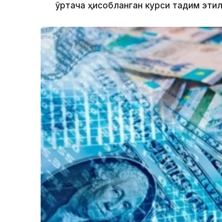
ўртача ҳисобланган курси тақдим эти