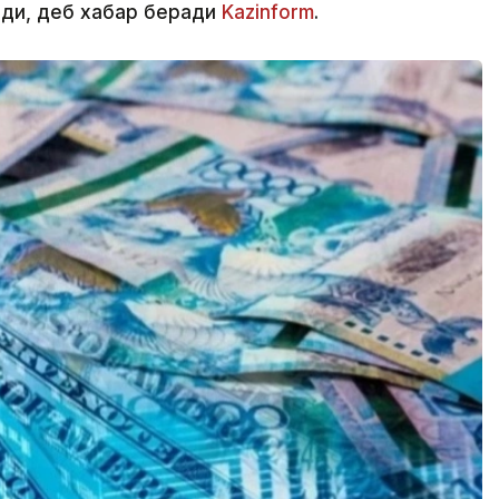
лди, деб хабар беради
Kazinform
.