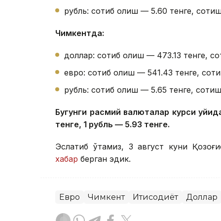
рубль: сотиб олиш — 5.60 тенге, сотиш
Чимкентда:
доллар: сотиб олиш — 473.13 тенге, со
евро: сотиб олиш — 541.43 тенге, соти
рубль: сотиб олиш — 5.65 тенге, сотиш
Бугунги расмий валюталар курси қуйида
тенге, 1 рубль — 5.93 тенге.
Эслатиб ўтамиз, 3 август куни Қозоғи
хабар
берган эдик.
Евро
Чимкент
Иқтисодиёт
Доллар