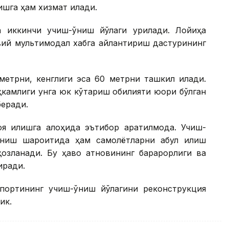
га ҳам хизмат қилади.
 иккинчи учиш-қўниш йўлаги қурилади. Лойиҳа
вий мультимодал хабга айлантириш дастурининг
метрни, кенглиги эса 60 метрни ташкил қилади.
камлиги унга юк кўтариш қобилияти юқори бўлган
еради.
я қилишга алоҳида эътибор қаратилмоқда. Учиш-
риниш шароитида ҳам самолётларни қабул қилиш
зланади. Бу ҳаво қатновининг барқарорлиги ва
иради.
опортининг учиш-қўниш йўлагини реконструкция
ик.