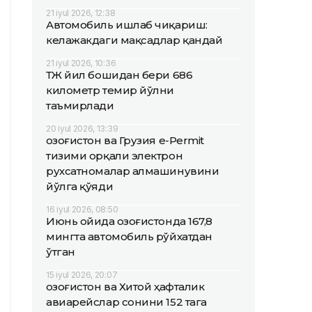
21 iyul 2026, 12:38
Автомобиль ишлаб чиқариш:
келажакдаги мақсадлар қандай
21 iyul 2026, 10:36
ҚТЖ йил бошидан бери 686
километр темир йўлни
таъмирлади
20 iyul 2026, 13:39
Қозоғистон ва Грузия e-Permit
тизими орқали электрон
рухсатномалар алмашинувини
йўлга қўяди
16 iyul 2026, 08:50
Июнь ойида Қозоғистонда 167,8
мингта автомобиль рўйхатдан
ўтган
15 iyul 2026, 20:07
Қозоғистон ва Хитой ҳафталик
авиарейслар сонини 152 тага