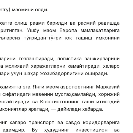
ntry) мақомини олди.
йхатга олиш рақами берилди ва расмий равишда
ритилган. Ушбу мақом Европа мамлакатларига
увларсиз тўғридан-тўғри юк ташиш имконини
арини тезлаштиради, логистика занжирларини
ва молиявий харажатларни камайтиради, халқаро
лари учун шаҳар жозибадорлигини оширади.
аҳамиятга эга. Янги мақом аэропортнинг Марказий
и сифатидаги мавқеини мустаҳкамлайди, хорижий
нгайтиради ва Қозоғистоннинг ташқи иқтисодий
мкониятлар яратади, — дейилади хабарда.
нг халқаро транспорт ва савдо коридорларига
 қадамдир. Бу ҳудуднинг инвестицион ва