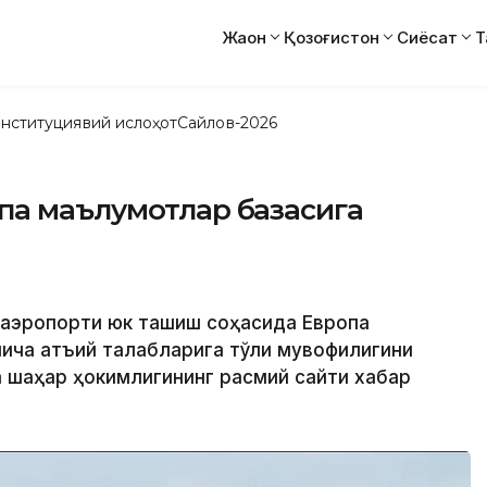
Жаҳон
Қозоғистон
Сиёсат
Т
нституциявий ислоҳот
Сайлов-2026
па маълумотлар базасига
о аэропорти юк ташиш соҳасида Европа
ича қатъий талабларига тўлиқ мувофиқлигини
да шаҳар ҳокимлигининг расмий сайти хабар