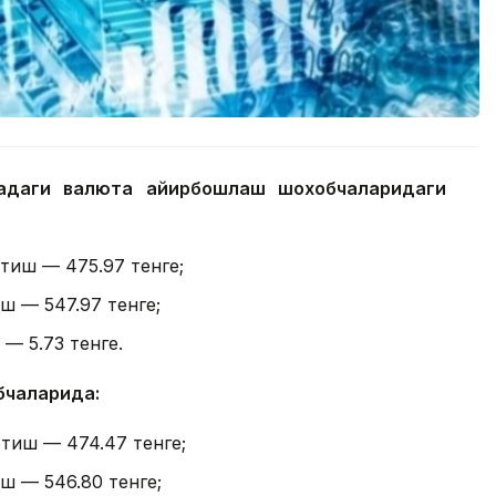
надаги валюта айирбошлаш шохобчаларидаги
отиш — 475.97 тенге;
ш — 547.97 тенге;
 — 5.73 тенге.
бчаларида:
отиш — 474.47 тенге;
ш — 546.80 тенге;