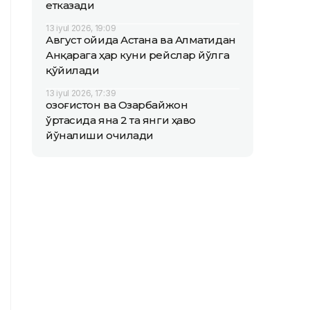
етказади
13 iyul 2026, 19:09
Август ойида Астана ва Алматидан
Анқарага ҳар куни рейслар йўлга
қўйилади
13 iyul 2026, 17:39
Қозоғистон ва Озарбайжон
ўртасида яна 2 та янги ҳаво
йўналиши очилади