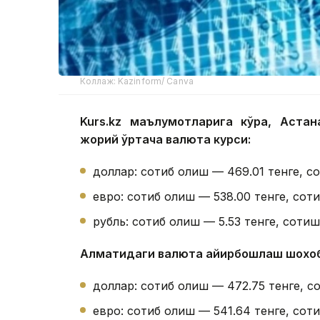
Коллаж: Kazinform/ Canva
Kurs.kz маълумотларига кўра, Аста
жорий ўртача валюта курси:
доллар: сотиб олиш — 469.01 тенге, с
евро: сотиб олиш — 538.00 тенге, соти
рубль: сотиб олиш — 5.53 тенге, сотиш
Алматидаги валюта айирбошлаш шохо
доллар: сотиб олиш — 472.75 тенге, с
евро: сотиб олиш — 541.64 тенге, соти