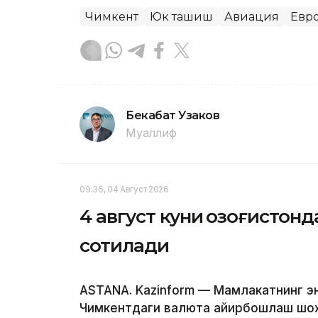
Чимкент
Юк ташиш
Авиация
Евро
Бекабат Узаков
Муаллиф
09:36, 04 Август 2026
4 август куни Қозоғистон
сотилади
ASTANA. Kazinform — Мамлакатнинг э
Чимкентдаги валюта айирбошлаш шох