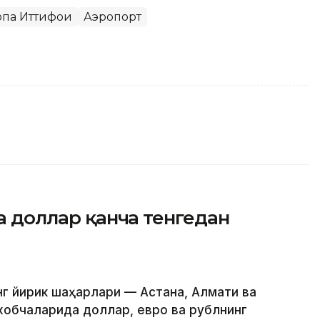
па Иттифоқи
Аэропорт
да доллар қанча тенгедан
нг йирик шаҳарлари — Астана, Алмати ва
обчаларида доллар, евро ва рублнинг