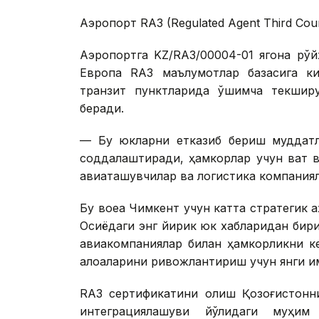
Аэропорт RA3 (Regulated Agent Third Cou
Аэропортга KZ/RA3/00004-01 ягона рў
Европа RA3 маълумотлар базасига ки
транзит пунктларида қўшимча текшир
беради.
— Бу юкларни етказиб бериш муддатл
соддалаштиради, ҳамкорлар учун вақт 
авиаташувчилар ва логистика компания
Бу воқеа Чимкент учун катта стратегик 
Осиёдаги энг йирик юк хабларидан бир
авиакомпаниялар билан ҳамкорликни ке
алоқаларини ривожлантириш учун янги и
RA3 сертификатини олиш Қозоғистонни
интеграциялашуви йўлидаги муҳим