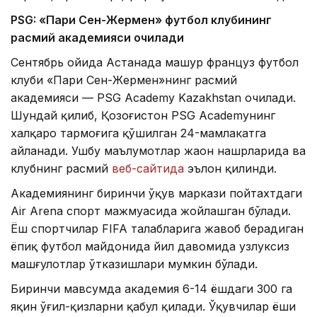
PSG: «Пари Сен-Жермен» футбол клубининг
расмий академияси очилади
Сентябрь ойида Астанада машҳур француз футбол
клуби «Пари Сен-Жермен»нинг расмий
академияси — PSG Academy Kazakhstan очилади.
Шундай қилиб, Қозоғистон PSG Academyнинг
халқаро тармоғига қўшилган 24-мамлакатга
айланади. Ушбу маълумотлар жаҳон нашрларида ва
клубнинг расмий
веб-сайтида
эълон қилинди.
Академиянинг биринчи ўқув маркази пойтахтдаги
Air Arena спорт мажмуасида жойлашган бўлади.
Ёш спортчилар FIFA талабларига жавоб берадиган
ёпиқ футбол майдонида йил давомида узлуксиз
машғулотлар ўтказишлари мумкин бўлади.
Биринчи мавсумда академия 6-14 ёшдаги 300 га
яқин ўғил-қизларни қабул қилади. Ўқувчилар ёши