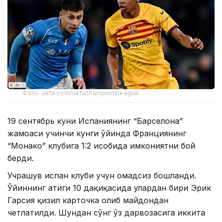
Фото: uefa.com/uefachampionsleague
19 сентябрь куни Испаниянинг “Барселона”
жамоаси учинчи кунги ўйинда Франциянинг
“Монако” клубига 1:2 ҳисобида имкониятни бой
берди.
Учрашув испан клуби учун омадсиз бошланди.
Ўйиннинг атиги 10 дақиқасида улардан бири Эрик
Гарсия қизил карточка олиб майдондан
четлатилди. Шундан сўнг ўз дарвозасига иккита