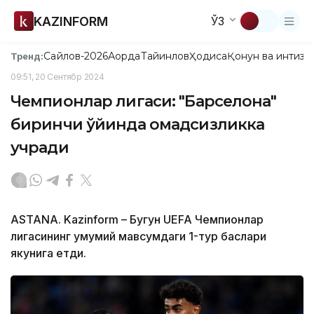
KAZINFORM
ЎЗ
Сайлов-2026
Ақорда
Тайинлов
Ҳодиса
Қонун ва интизо
Тренд:
09:51, 20 Сентябр 2024
Чемпионлар лигаси: "Барселона"
биринчи ўйинда омадсизликка
учради
ASTANA. Kazinform – Бугун UEFA Чемпионлар
лигасининг умумий мавсумдаги 1-тур баҳслари
якунига етди.