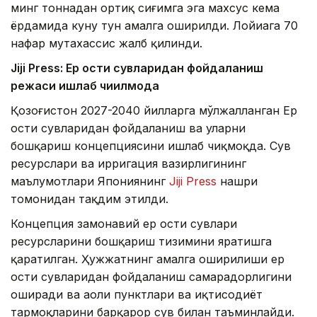
минг тоннадан ортиқ сиғимга эга махсус кема
ёрдамида куну тун амалга оширилди. Лойиҳага 70
нафар мутахассис жалб қилинди.
Jiji Press: Ер ости сувларидан фойдаланиш
режаси ишлаб чиқилмоқда
Қозоғистон 2027-2040 йилларга мўлжалланган Ер
ости сувларидан фойдаланиш ва уларни
бошқариш концепциясини ишлаб чиқмоқда. Сув
ресурслари ва ирригация вазирлигининг
маълумотлари Япониянинг
Jiji Press
нашри
томонидан тақдим этилди.
Концепция замонавий ер ости сувлари
ресурсларини бошқариш тизимини яратишга
қаратилган. Ҳужжатнинг амалга оширилиши ер
ости сувларидан фойдаланиш самарадорлигини
оширади ва аҳоли пунктлари ва иқтисодиёт
тармоқларини барқарор сув билан таъминлайди.