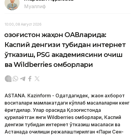
Муаллиф
10:00, 08 Август 2026
Қозоғистон жаҳон ОАВларида:
Каспий денгизи тубидан интернет
ўтказиш, PSG академиясини очиш
ва Wildberries омборлари
ASTANА. Кazinform - Одатдагидек, жаҳон ахборот
воситалари мамлакатдаги кўплаб масалаларни кенг
ёритдилар. Улар орасида Қозоғистонда
қурилаётган янги Wildberries омборлари, Каспий
денгизи тубидан интернет ўтказиш масаласи ва
Астанада очилиши режалаштирилган «Пари Сен-