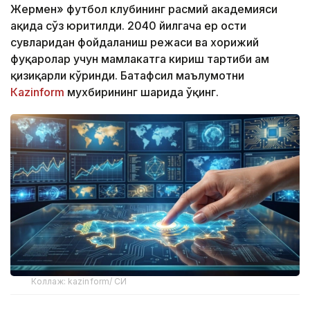
Жермен» футбол клубининг расмий академияси
ҳақида сўз юритилди. 2040 йилгача ер ости
сувларидан фойдаланиш режаси ва хорижий
фуқаролар учун мамлакатга кириш тартиби ҳам
қизиқарли кўринди. Батафсил маълумотни
Кazinform
мухбирининг шарҳида ўқинг.
Коллаж: kazinform/ СИ