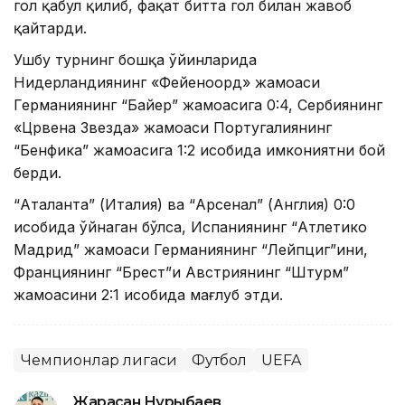
гол қабул қилиб, фақат битта гол билан жавоб
қайтарди.
Ушбу турнинг бошқа ўйинларида
Нидерландиянинг «Фейеноорд» жамоаси
Германиянинг “Байер” жамоасига 0:4, Сербиянинг
«Црвена Звезда» жамоаси Португалиянинг
“Бенфика” жамоасига 1:2 ҳисобида имкониятни бой
берди.
“Аталанта” (Италия) ва “Арсенал” (Англия) 0:0
ҳисобида ўйнаган бўлса, Испаниянинг “Атлетико
Мадрид” жамоаси Германиянинг “Лейпциг”ини,
Франциянинг “Брест”и Австриянинг “Штурм”
жамоасини 2:1 ҳисобида мағлуб этди.
Чемпионлар лигаси
Футбол
UEFA
Жарасқан Нұрыбаев