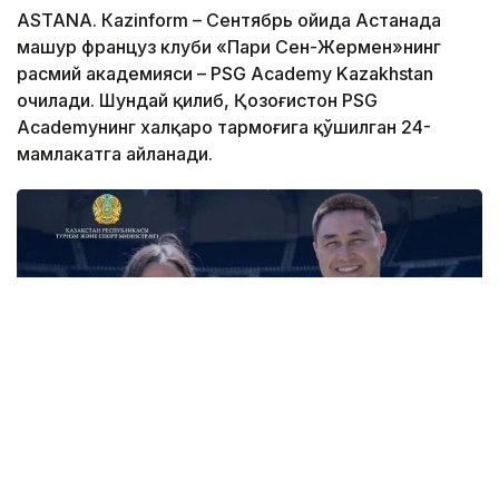
ASTANА. Кazinform – Сентябрь ойида Астанада
машҳур француз клуби «Пари Сен-Жермен»нинг
расмий академияси – PSG Academy Kazakhstan
очилади. Шундай қилиб, Қозоғистон PSG
Academyнинг халқаро тармоғига қўшилган 24-
мамлакатга айланади.
Фото: Туризм ва спорт вазирлиги