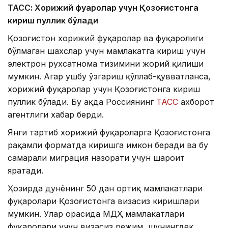
ТАСС: Хорижий фуқаролар учун Қозоғистонга
кириш пуллик бўлади
Қозоғистон хорижий фуқаролар ва фуқаролиги
бўлмаган шахслар учун мамлакатга кириш учун
электрон рухсатнома тизимини жорий қилиши
мумкин. Агар ушбу ўзгариш қўллаб-қувватланса,
хорижий фуқаролар учун Қозоғистонга кириш
пуллик бўлади. Бу ҳақда Россиянинг
ТАСС
ахборот
агентлиги хабар берди.
Янги тартиб хорижий фуқароларга Қозоғистонга
рақамли форматда киришга имкон беради ва бу
самарали миграция назорати учун шароит
яратади.
Ҳозирда дунёнинг 50 дан ортиқ мамлакатлари
фуқаролари Қозоғистонга визасиз киришлари
мумкин. Улар орасида МДҲ мамлакатлари
фуқаролари учун визасиз режим, шунингдек,