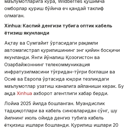
маълумотларига кўра, Wildberries қўшимча
омборлар қуриш бўйича ҳеч қандай таклиф
олмаган.
Xinhuа: Каспий денгизи тубига оптик кабель
ётқизиш якунланди
Ақтау ва Сумгайит ўртасидаги рақамли
автомагистрал қурилишининг энг қийин босқичи
якунланди. Янги йўналиш Қозоғистон ва
Озарбайжоннинг телекоммуникация
инфратузилмасини тўғридан-тўғри боғлаши ва
Осиё ва Европа ўртасида юқори тезликдаги
маълумотлар узатиш каналига айланиши керак. Бу
ҳақда
Xinhua
ахборот агентлиги хабар берди.
Лойиҳа 2025 йилда бошланган. Муҳандислик
тадқиқотлари ва кабель синовларидан сўнг, шу
йилнинг июль ойида денгиз тубига кабель
ётқизиш ишлари бошланди. Қурилиш ишлари 20