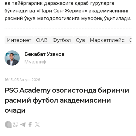
ва тайёргарлик даражасига қараб гуруҳларга
бўлинади ва «Пари Сен-Жермен» академиясининг
расмий ўқув методологиясига мувофиқ ўқитилади.
Интернет
ОАВ
Футбол
Сув
Маркетплейс
Сп
Бекабат Узаков
Муаллиф
16:15, 05 Август 2026
PSG Academy Қозоғистонда биринчи
расмий футбол академиясини
очади