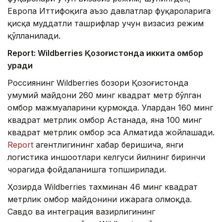
Европа Иттифоқига аъзо давлатлар фуқароларига
қисқа муддатли ташрифлар учун визасиз режим
қўлланилади.
Report: Wildberries Қозоғистонда иккита омбор
қуради
Россиянинг Wildberries бозори Қозоғистонда
умумий майдони 260 минг квадрат метр бўлган
омбор мажмуаларини қурмоқда. Улардан 160 минг
квадрат метрлик омбор Астанада, яна 100 минг
квадрат метрлик омбор эса Алматида жойлашади.
Report
агентлигининг хабар беришича, янги
логистика иншоотлари келгуси йилнинг биринчи
чорагида фойдаланишга топширилади.
Ҳозирда Wildberries тахминан 46 минг квадрат
метрлик омбор майдонини ижарага олмоқда.
Савдо ва интеграция вазирлигининг