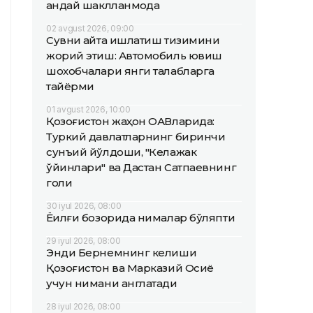
қандай шаклланмоқда
02 avgust 2026, 09:00
Сувни қайта ишлатиш тизимини
жорий этиш: Автомобиль ювиш
шохобчалари янги талабларга
тайёрми
01 avgust 2026, 10:00
Қозоғистон жаҳон ОАВларида:
Туркий давлатларнинг биринчи
сунъий йўлдоши, "Келажак
ўйинлари" ва Дастан Сатпаевнинг
голи
30 iyul 2026, 08:00
Ёқилғи бозорида нималар бўляпти
29 iyul 2026, 08:00
Энди Бернемнинг келиши
Қозоғистон ва Марказий Осиё
учун нимани англатади
28 iyul 2026, 08:00