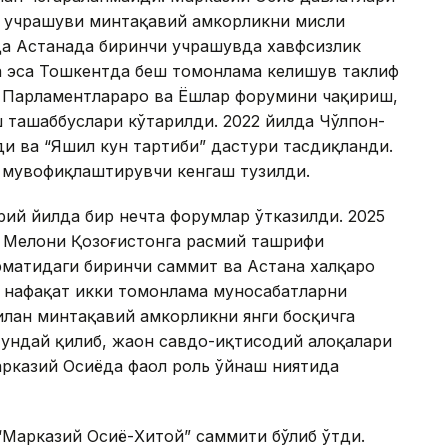
т учрашуви минтақавий ҳамкорликни мисли
да Астанада биринчи учрашувда хавфсизлик
да эса Тошкентда беш томонлама келишув таклиф
а Парламентлараро ва Ёшлар форумини чақириш,
ташаббуслари кўтарилди. 2022 йилда Чўлпон-
и ва “Яшил кун тартиби” дастури тасдиқланди.
 мувофиқлаштирувчи кенгаш тузилди.
рий йилда бир нечта форумлар ўтказилди. 2025
 Мелони Қозоғистонга расмий ташрифи
матидаги биринчи саммит ва Астана халқаро
 нафақат икки томонлама муносабатларни
илан минтақавий ҳамкорликни янги босқичга
 Шундай қилиб, жаҳон савдо-иқтисодий алоқалари
арказий Осиёда фаол роль ўйнаш ниятида
“Марказий Осиё-Хитой” саммити бўлиб ўтди.