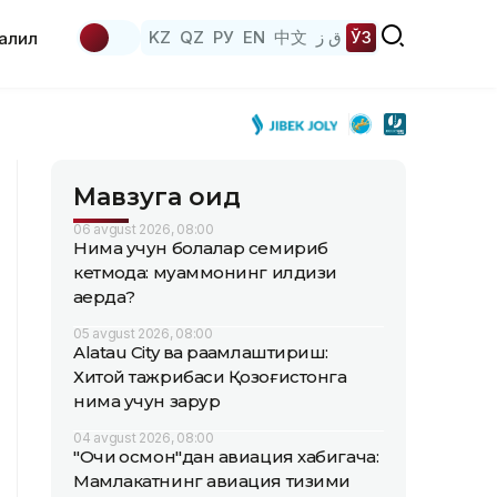
KZ
QZ
РУ
EN
中文
ق ز
ЎЗ
аҳлил
Мавзуга оид
06 avgust 2026, 08:00
Нима учун болалар семириб
кетмоқда: муаммонинг илдизи
қаерда?
05 avgust 2026, 08:00
Alatau City ва рақамлаштириш:
Хитой тажрибаси Қозоғистонга
нима учун зарур
04 avgust 2026, 08:00
"Очиқ осмон"дан авиация хабигача:
Мамлакатнинг авиация тизими