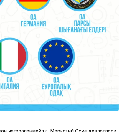
лан чегараланмайди. Марказий Осиё давлатлари