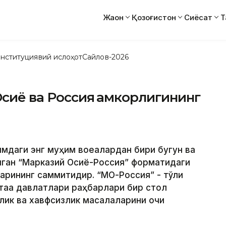
Жаҳон
Қозоғистон
Сиёсат
Т
нституциявий ислоҳот
Сайлов-2026
сиё ва Россия ҳамкорлигининг
вимдаги энг муҳим воқеалардан бири бугун ва
иган “Марказий Осиё-Россия” форматидаги
рининг саммитидир. “МО-Россия” - тўлиқ
тақа давлатлари раҳбарлари бир стол
лик ва хавфсизлик масалаларини очиқ