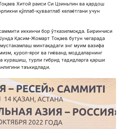
оқаев Хитой раиси Си Цзиньпин ва қардош
орликни қўллаб-қувватлаб келаётгани учун
саммити иккинчи бор ўтказилмоқда. Биринчиси
 Шунда Қасим-Жомарт Тоқаев бутун чегарада
мустаҳкамлаш минтақадаги энг муҳим вазифа
мизм, қурол-яроғ ва гиёҳванд моддаларнинг
а курашиш, турли гибрид таҳдидларга қарши
анлигини таъкидлади.