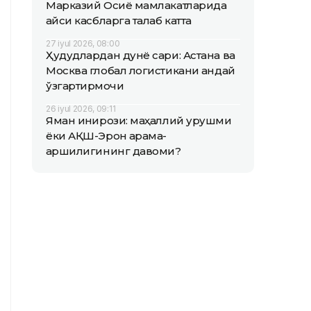
Марказий Осиё мамлакатларида
қайси касбларга талаб катта
27 iyul 2026, 08:00
Ҳудудлардан дунё сари: Астана ва
Москва глобал логистикани қандай
ўзгартирмоқчи
26 iyul 2026, 09:11
Яман инқирози: маҳаллий урушми
ёки АҚШ-Эрон қарама-
қаршилигининг давоми?