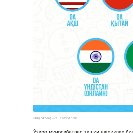
Инфографика: Kazinform
Ўзаро муносабатлар ташқи шериклар би