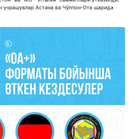
н учрашувлар Астана ва Чўлпон-Ота шаҳрида