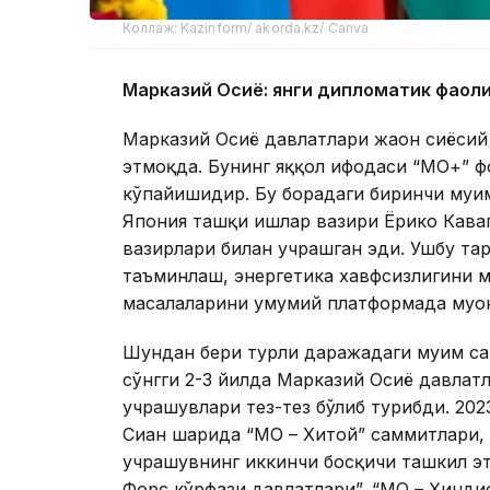
Коллаж: Kazinform/ akorda.kz/ Canva
Марказий Осиё: янги дипломатик фаол
Марказий Осиё давлатлари жаҳон сиёсий 
этмоқда. Бунинг яққол ифодаси “МО+” 
кўпайишидир. Бу борадаги биринчи муҳи
Япония ташқи ишлар вазири Ёрико Кава
вазирлари билан учрашган эди. Ушбу т
таъминлаш, энергетика хавфсизлигини 
масалаларини умумий платформада муҳо
Шундан бери турли даражадаги муҳим са
сўнгги 2-3 йилда Марказий Осиё давлатл
учрашувлари тез-тез бўлиб турибди. 2
Сиан шаҳрида “МО – Хитой” саммитлари,
учрашувнинг иккинчи босқичи ташкил эт
Форс кўрфази давлатлари”, “МО – Ҳинди