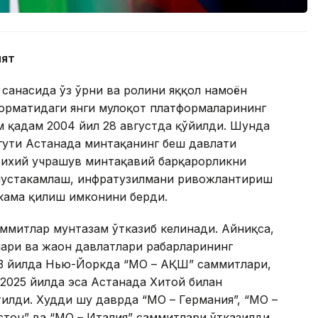
ият
саҳнасида ўз ўрни ва ролини яққол намоён
форматидаги янги мулоқот платформаларининг
м қадам 2004 йил 28 августда қўйилди. Шунда
гути Астанада минтақанинг беш давлати
арихий учрашув минтақавий барқарорликни
мустаҳкамлаш, инфратузилмани ривожлантириш
кама қилиш имконини берди.
ммитлар мунтазам ўтказиб келинади. Айниқса,
ари ва жаҳон давлатлари раҳбарларининг
023 йилда Нью-Йоркда “МО – АҚШ” саммитлари,
 2025 йилда эса Астанада Хитой билан
илди. Худди шу даврда “МО – Германия”, “МО –
стон” ва “МО – Италия” саммитлари ўтказилди.