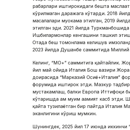
раҳбарлари иштирокидаги бешта маслаҳа
кўрилмаган даражага кўтарди. 2018 йил
масалалари муҳокама этилган, 2019 йил
этилган эди. 2021 йилда Туркманбошид
Ишбилармонлар кенгашини ташкил этиш 
Отада беш томонлама келишув имзоланд
2023 йилда Душанбе саммитида Миллий
Келинг, “МО+” саммитига қайтайлик. Жо
йил май ойида Италия Бош вазири Жора
доирасида “Марказий Осиё+Италия” фор
форумида иштирок этди. Мазкур тадбир
мустаҳкамлаш, балки Европа Иттифоқи б
кўтаришда ҳам муҳим аҳамият касб этди.
қайта тузилаётган бир пайтда Италия М
эканлигини кўриш мумкин.
Шунингдек, 2025 йил 17 июнда иккинчи 