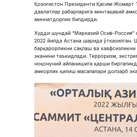
Қозоғистон Президенти Қасим-Жомарт Т
давлатлар раҳбарларига минтақавий ҳамк
миннатдорлик билдирди.
Худди шундай “Марказий Осиё-Россия” 
2022 йилда Астана шаҳрида ўтказилган.
барқарорликни сақлаш ва хавфсизликни 
эканини таъкидлади. Терроризм, экстре
ноқонуний айланишига қарши биргаликд
ҳамкорлик қилиш масалалари долзарб эк