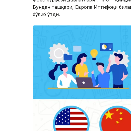
Бундан ташқари, Европа Иттифоқи била
бўлиб ўтди.