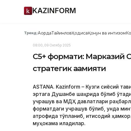
KAZINFORM
Ақорда
Тайинлов
Ҳодиса
Қонун ва интизом
Ко
Тренд:
08:00, 09 Октябр 2025
C5+ формати: Марказий О
стратегик аҳамияти
ASTANA. Kazinform – Кузги сиёсий тақ
эртага Душанбе шаҳрида бўлиб ўтад
учрашув ва МДҲ давлатлари раҳбарла
форматдаги учрашув бўлиб, унда мин
атрофида тўпланиб, иқтисодий ҳамкор
муҳокама қиладилар.