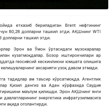
ойида етказиб бериладиган Brent нефтининг
 учун 80,28 долларни ташкил этди. АҚШнинг WTI
83 долларни ташкил этди.
торлар Эрон ва Ўмон ўртасидаги музокаралар
билан кузатмоқдалар. Бозор иштирокчилари ҳар
уддатда геосиёсий кескинликни юмшата олишига
 келишувларнинг аксарияти узоқ давом этмади.
а таҳдидлар ҳам таъсир кўрсатмоқда. Агентлик
йлар Қизил денгиз ва Аден кўрфазида Саудия
штиришини маълум қилишди. Эрон АҚШнинг янги
зи давлатларининг энергетика инфратузилмасига
и ҳақида огоҳлантирди.