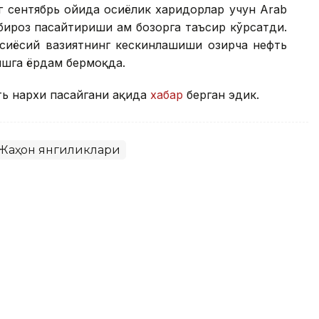
г сентябрь ойида осиёлик харидорлар учун Arab
бироз пасайтириши ҳам бозорга таъсир кўрсатди.
осиёсий вазиятнинг кескинлашиши ҳозирча нефть
шга ёрдам бермоқда.
ь нархи пасайгани ҳақида
хабар
берган эдик.
Жаҳон янгиликлари