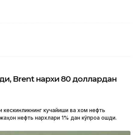
ди, Brent нархи 80 доллардан
и кескинликнинг кучайиши ва хом нефть
аҳон нефть нархлари 1% дан кўпроққа ошди.