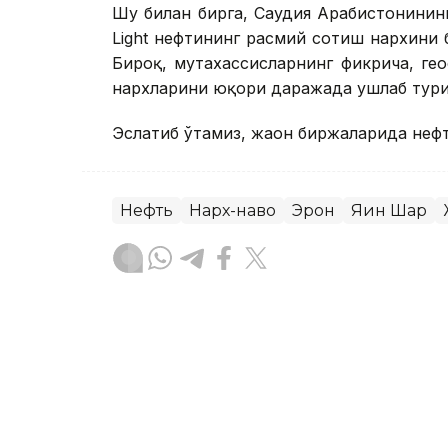
Шу билан бирга, Саудия Арабистонинин
Light нефтининг расмий сотиш нархини 
Бироқ, мутахассисларнинг фикрича, ге
нархларини юқори даражада ушлаб тури
Эслатиб ўтамиз, жаҳон биржаларида нефт
Нефть
Нарх-наво
Эрон
Яқин Шарқ
Бекабат Узаков
Муаллиф