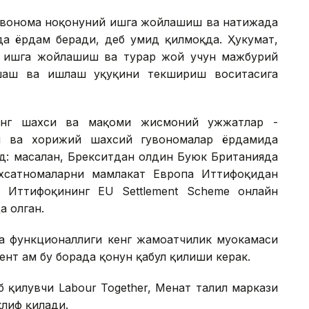
увоҳнома ноқонуний ишга жойлашиш ва натижада
а ёрдам беради, деб умид қилмоқда. Ҳукумат,
и ишга жойлашиш ва турар жой учун мажбурий
шаш ва ишлаш ҳуқуқини текшириш воситасига
инг шахси ва мақоми жисмоний ҳужжатлар -
ри ва хорижий шахсий гувоҳномалар ёрдамида
д: масалан, Брекситдан олдин Буюк Британияда
хсатномаларни мамлакат Европа Иттифоқидан
а Иттифоқининг EU Settlement Scheme онлайн
а олган.
ва функционаллиги кенг жамоатчилик муҳокамаси
нт ҳам бу борада қонун қабул қилиши керак.
қилувчи Labour Together, Меҳнат таҳлил маркази
клиф қилади.