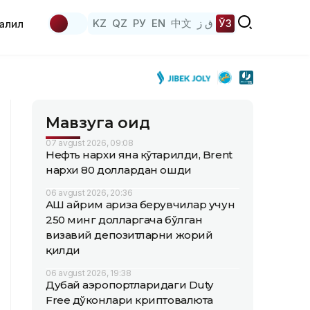
KZ
QZ
РУ
EN
中文
ق ز
ЎЗ
аҳлил
Мавзуга оид
07 avgust 2026, 09:08
Нефть нархи яна кўтарилди, Brent
нархи 80 доллардан ошди
06 avgust 2026, 20:36
АҚШ айрим ариза берувчилар учун
250 минг долларгача бўлган
визавий депозитларни жорий
қилди
06 avgust 2026, 19:38
Дубай аэропортларидаги Duty
Free дўконлари криптовалюта