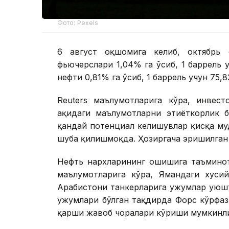
Фото: Pexels
6 август оқшомига келиб, октябрь 
фьючерслари 1,04% га ўсиб, 1 баррель
нефти 0,81% га ўсиб, 1 баррель учун 75,
Reuters маълумотларига кўра, инвес
ҳақидаги маълумотларни эҳтиёткорлик 
қандай потенциал келишувлар қисқа м
шубҳа қилишмоқда. Ҳозиргача эришилган
Нефть нархларининг ошишига таъминотг
маълумотларига кўра, Ямандаги хуси
Арабистони танкерларига ҳужумлар ую
ҳужумлари бўлган тақдирда Форс кўрфа
қарши жавоб чоралари кўриши мумкинлиг