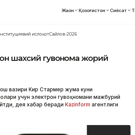
Жаҳон
Қозоғистон
Сиёсат
Т
нституциявий ислоҳот
Сайлов-2026
он шахсий гувоҳнома жорий
бош вазири Кир Стармер жума куни
аролари учун электрон гувоҳномани мажбурий
 айтди, дея хабар беради
Kazinform
агентлиги