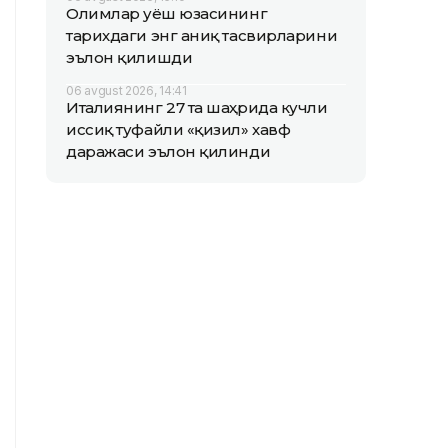
Олимлар Қуёш юзасининг
тарихдаги энг аниқ тасвирларини
эълон қилишди
06 avgust 2026, 14:41
Италиянинг 27 та шаҳрида кучли
иссиқ туфайли «қизил» хавф
даражаси эълон қилинди