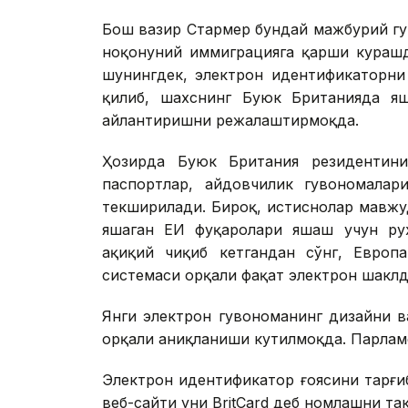
Бош вазир Стармер бундай мажбурий г
ноқонуний иммиграцияга қарши курашд
шунингдек, электрон идентификаторн
қилиб, шахснинг Буюк Британияда я
айлантиришни режалаштирмоқда.
Ҳозирда Буюк Британия резидентин
паспортлар, ҳайдовчилик гувоҳномала
текширилади. Бироқ, истиснолар мавжу
яшаган ЕИ фуқаролари яшаш учун ру
ҳақиқий чиқиб кетгандан сўнг, Европ
системаси орқали фақат электрон шаклд
Янги электрон гувоҳноманинг дизайни 
орқали аниқланиши кутилмоқда. Парламе
Электрон идентификатор ғоясини тарғиб 
веб-сайти уни BritCard деб номлашни та