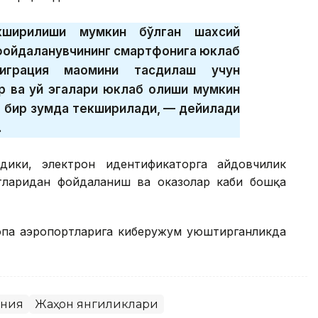
кширилиши мумкин бўлган шахсий
фойдаланувчининг смартфонига юклаб
грация мақомини тасдиқлаш учун
р ва уй эгалари юклаб олиши мумкин
а бир зумда текширилади, — дейилади
.
дики, электрон идентификаторга ҳайдовчилик
атларидан фойдаланиш ва ҳоказолар каби бошқа
опа аэропортларига киберҳужум уюштирганликда
ания
Жаҳон янгиликлари