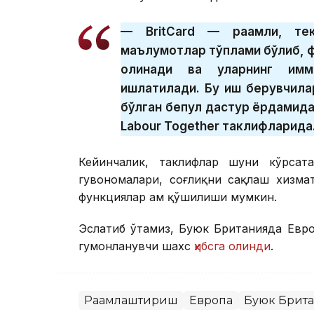
— BritCard — рақамли, те
маълумотлар тўплами бўлиб, 
олинади ва уларнинг имми
ишлатилади. Бу иш берувчила
бўлган бепул дастур ёрдамид
Labour Together таклифларида
Кейинчалик, таклифлар шуни кўрсата
гувоҳномалари, соғлиқни сақлаш хизм
функциялар ҳам қўшилиши мумкин.
Эслатиб ўтамиз, Буюк Британияда Евр
гумонланувчи шахс
ҳибсга олинди
.
Рақамлаштириш
Европа
Буюк Брит