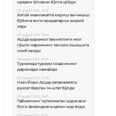
орқали тўловни йўлга қўйди
06 avgust 2026, 19:10
Хитой мамлакатга кириш ва чиқиш
бўйича янги қоидаларни жорий
этди
06 avgust 2026, 18:40
АҚШда қорамол тақчиллиги мол
гўшти нархининг кескин ошишига
олиб келди
06 avgust 2026, 18:10
Туркияда туризм соҳасининг
даромади камайди
06 avgust 2026, 17:38
Нью-Йорк АҚШда эвтаназияга
рухсат берган 14-штат бўлди
06 avgust 2026, 16:41
Табиатнинг кутилмаган ҳодисаси:
Янги Зеландияга қалин қор ёғди
06 avgust 2026, 15:10