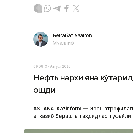
Бекабат Узаков
Муаллиф
09:08, 07 Август 2026
Нефть нархи яна кўтарил
ошди
ASTANА. Кazinform — Эрон атрофидаг
етказиб беришга таҳдидлар туфайли ж