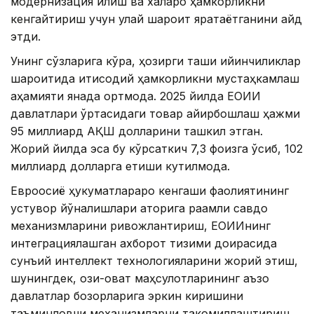
модернизация қилиш ва халқаро ҳамкорликни
кенгайтириш учун қулай шароит яратаётганини қайд
этди.
Унинг сўзларига кўра, ҳозирги ташқи қийинчиликлар
шароитида иқтисодий ҳамкорликни мустаҳкамлаш
аҳамияти янада ортмоқда. 2025 йилда ЕОИИ
давлатлари ўртасидаги товар айирбошлаш ҳажми
95 миллиард АҚШ долларини ташкил этган.
Жорий йилда эса бу кўрсаткич 7,3 фоизга ўсиб, 102
миллиард долларга етиши кутилмоқда.
Евроосиё ҳукуматлараро кенгаши фаолиятининг
устувор йўналишлари қаторига рақамли савдо
механизмларини ривожлантириш, ЕОИИнинг
интеграциялашган ахборот тизими доирасида
сунъий интеллект технологияларини жорий этиш,
шунингдек, озиқ-овқат маҳсулотларининг аъзо
давлатлар бозорларига эркин киришини
таъминловчи механизмларни такомиллаштириш