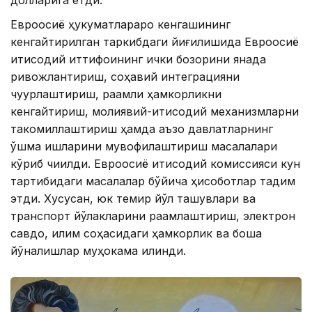
Евроосиё ҳукуматлараро кенгашининг
кенгайтирилган таркибдаги йиғилишида Евроосиё
иқтисодий иттифоқининг ички бозорини янада
ривожлантириш, соҳавий интеграцияни
чуқурлаштириш, рақамли ҳамкорликни
кенгайтириш, молиявий-иқтисодий механизмларни
такомиллаштириш ҳамда аъзо давлатларнинг
қўшма ишларини мувофиқлаштириш масалалари
кўриб чиқилди. Евроосиё иқтисодий комиссияси кун
тартибидаги масалалар бўйича ҳисоботлар тақдим
этди. Хусусан, юк темир йўл ташувлари ва
транспорт йўлакларини рақамлаштириш, электрон
савдо, иқлим соҳасидаги ҳамкорлик ва бошқа
йўналишлар муҳокама қилинди.