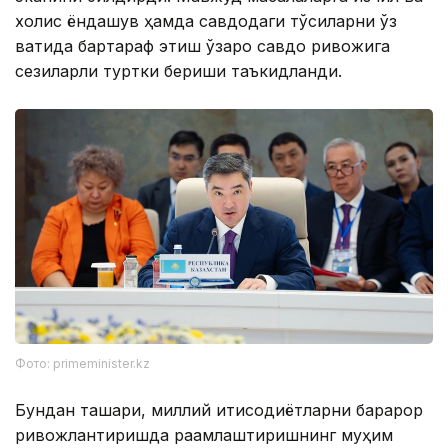
холис ёндашув ҳамда савдодаги тўсиқларни ўз
вақтида бартараф этиш ўзаро савдо ривожига
сезиларли туртки бериши таъкидланди.
Фото: primeminister.kz
Бундан ташқари, миллий иқтисодиётларни барқарор
ривожлантиришда рақамлаштиришнинг муҳим