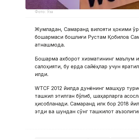
Фото: Ўза
Жумладан, Самарқанд вилояти ҳокими ўр
бошқармаси бошлиғи Рустам Қобилов Са
қатнашмоқда.
Бошқарма ахборот хизматининг маълум қ
салоҳияти, бу ерда сайёҳлар учун яратил
қилди.
WTCF 2012 йилда дунёнинг машҳур тури
ташкил этилган бўлиб, шаҳарларга асосл
ҳисобланади. Самарқанд илк бор 2018 
этди ва шундан сўнг ташкилот аъзолигига