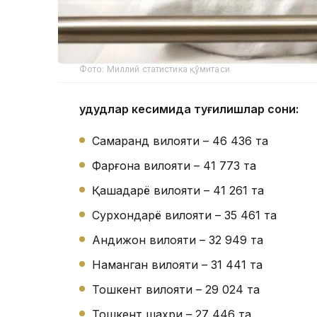
Фото: Миллий статистика қўмитаси
Ҳудудлар кесимида туғилишлар сони:
Самарқанд вилояти – 46 436 та
Фарғона вилояти – 41 773 та
Қашқадарё вилояти – 41 261 та
Сурхондарё вилояти – 35 461 та
Андижон вилояти – 32 949 та
Наманган вилояти – 31 441 та
Тошкент вилояти – 29 024 та
Тошкент шаҳри – 27 446 та