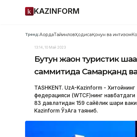
KAZINFORM
Ақорда
Тайинлов
Ҳодиса
Қонун ва интизом
Ко
Тренд:
13:14, 10 Май 2023
Бутун жaҳон туристик ша
саммитида Самарқанд в
TASHKENT. UzA-Kazinform - Хитойнинг
федерацияси (WTCF)нинг навбатдаги 
83 давлатидан 159 сайёҳлик шаҳри ва
Kazinform ЎзАга таяниб.