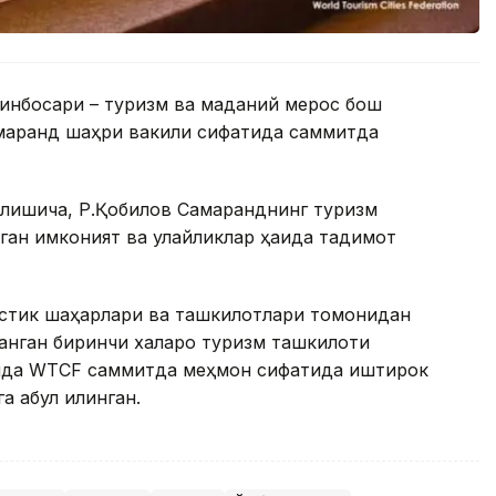
инбосари – туризм ва маданий мерос бош
марқанд шаҳри вакили сифатида саммитда
илишича, Р.Қобилов Самарқанднинг туризм
ган имконият ва қулайликлар ҳақида тақдимот
стик шаҳарлари ва ташкилотлари томонидан
анган биринчи халқаро туризм ташкилоти
йилда WTCF саммитда меҳмон сифатида иштирок
 қабул қилинган.