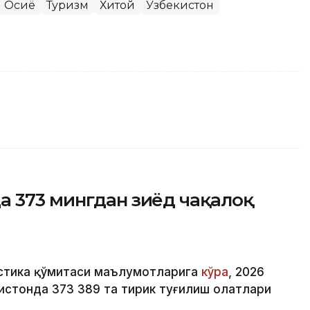
 Осиё
Туризм
Хитой
Ўзбекистон
а 373 мингдан зиёд чақалоқ
истика қўмитаси маълумотларига
кўра
, 2026
стонда 373 389 та тирик туғилиш ҳолатлари