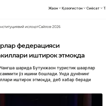
Жаҳон
Қозоғистон
Сиёсат
Т
нституциявий ислоҳот
Сайлов-2026
ҳарлар федерацияси
акиллари иштирок этмоқда
 Чангша шаҳрида Бутунжаҳон туристик шаҳарлар
саммити ўз ишини бошлади. Унда дунёнинг
киллари иштирок этмоқда, деб хабар беради