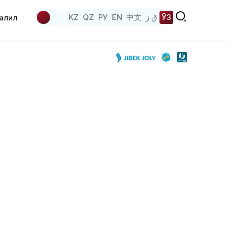
KZ
QZ
РУ
EN
中文
ق ز
ЎЗ
аҳлил