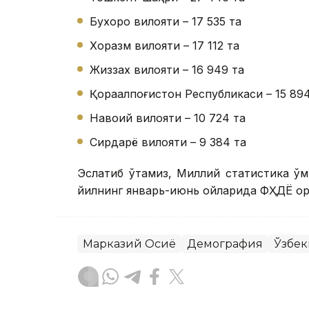
Бухоро вилояти – 17 535 та
Хоразм вилояти – 17 112 та
Жиззах вилояти – 16 949 та
Қорақалпоғистон Республикаси – 15 89
Навоий вилояти – 10 724 та
Сирдарё вилояти – 9 384 та
Эслатиб ўтамиз, Миллий статистика қў
йилнинг январь-июнь ойларида ФҲДЁ ор
Марказий Осиё
Демография
Ўзбек