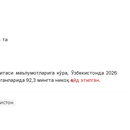
4 та
митаси маълумотларига кўра, Ўзбекистонда 2026
ганларида 92,3 мингта никоҳ
қайд этилган
.
истон