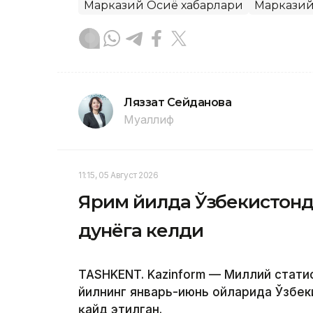
Марказий Осиё хабарлари
Марказий
Ляззат Сейданова
Муаллиф
11:15, 05 Август 2026
Ярим йилда Ўзбекистонд
дунёга келди
TASHKENT. Kazinform — Миллий стат
йилнинг январь-июнь ойларида Ўзбеки
қайд этилган.