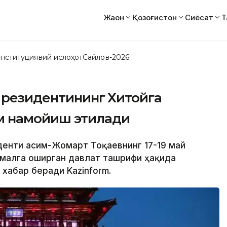
Жаҳон
Қозоғистон
Сиёсат
Т
нституциявий ислоҳот
Сайлов-2026
Президентининг Хитойга
м намойиш этилади
иденти Қасим-Жомарт Тоқаевнинг 17-19 май
амалга оширган давлат ташрифи ҳақида
хабар беради Kazinform.