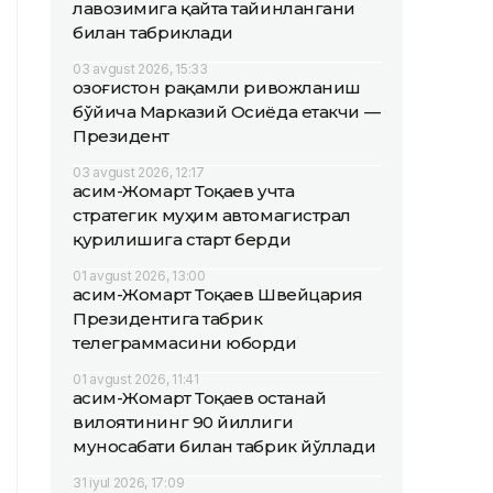
лавозимига қайта тайинлангани
билан табриклади
03 avgust 2026, 15:33
Қозоғистон рақамли ривожланиш
бўйича Марказий Осиёда етакчи —
Президент
03 avgust 2026, 12:17
Қасим-Жомарт Тоқаев учта
стратегик муҳим автомагистрал
қурилишига старт берди
01 avgust 2026, 13:00
Қасим-Жомарт Тоқаев Швейцария
Президентига табрик
телеграммасини юборди
01 avgust 2026, 11:41
Қасим-Жомарт Тоқаев Қостанай
вилоятининг 90 йиллиги
муносабати билан табрик йўллади
31 iyul 2026, 17:09