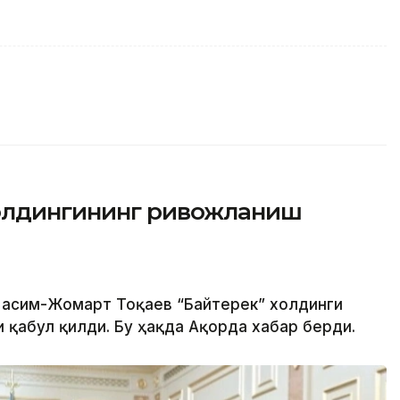
холдингининг ривожланиш
 Қасим-Жомарт Тоқаев “Байтерек” холдинги
 қабул қилди. Бу ҳақда Ақорда хабар берди.