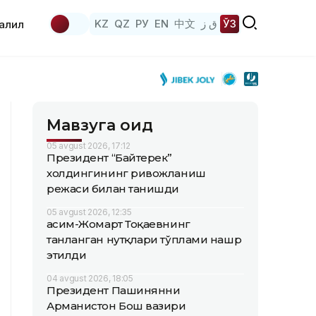
KZ
QZ
РУ
EN
中文
ق ز
ЎЗ
аҳлил
Мавзуга оид
05 avgust 2026, 17:12
Президент “Байтерек”
холдингининг ривожланиш
режаси билан танишди
05 avgust 2026, 12:35
Қасим-Жомарт Тоқаевнинг
танланган нутқлари тўплами нашр
этилди
04 avgust 2026, 18:05
Президент Пашинянни
Арманистон Бош вазири