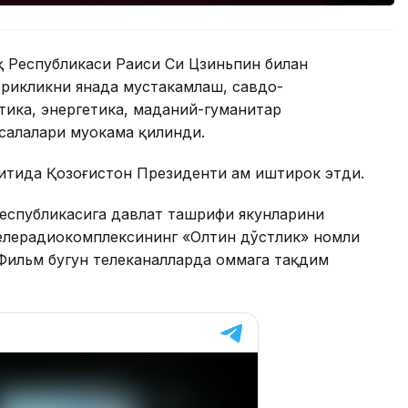
лқ Республикаси Раиси Си Цзиньпин билан
ерикликни янада мустаҳкамлаш, савдо-
тика, энергетика, маданий-гуманитар
салалари муҳокама қилинди.
итида Қозоғистон Президенти ҳам иштирок этди.
еспубликасига давлат ташрифи якунларини
елерадиокомплексининг «Олтин дўстлик» номли
Фильм бугун телеканалларда оммага тақдим