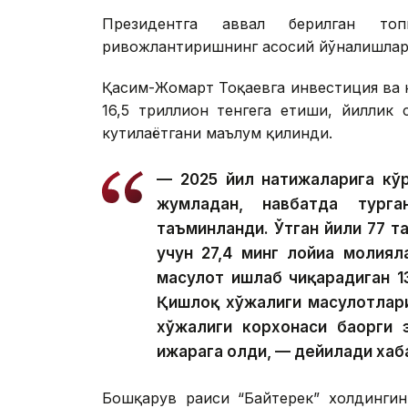
Президентга аввал берилган топ
ривожлантиришнинг асосий йўналишлари
Қасим-Жомарт Тоқаевга инвестиция ва к
16,5 триллион тенгега етиши, йиллик
кутилаётгани маълум қилинди.
— 2025 йил натижаларига кўр
жумладан, навбатда тург
таъминланди. Ўтган йили 77 та
учун 27,4 минг лойиҳа молия
маҳсулот ишлаб чиқарадиган 1
Қишлоқ хўжалиги маҳсулотлар
хўжалиги корхонаси баҳорги 
ижарага олди, — дейилади хаб
Бошқарув раиси “Байтерек” холдингин