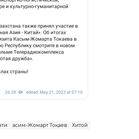
нти
Қасим-Жомарт Тоқаев
Хитой