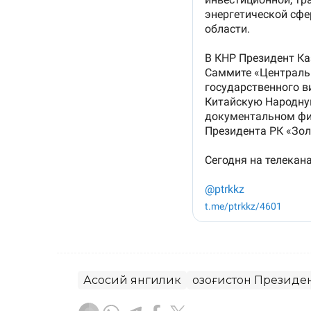
Асосий янгилик
Қозоғистон Президе