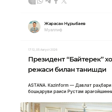
Жарасқан Нұрыбаев
Муаллиф
17:12, 05 Август 2026
Президент “Байтерек” 
режаси билан танишди
ASTANА. Каzinform — Давлат раҳбари
бошқаруви раиси Рустам Қарағойшинни