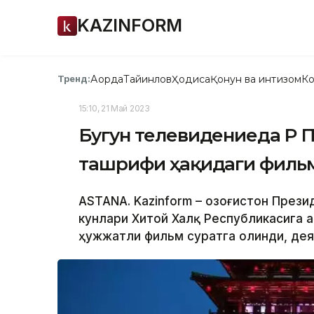
KAZINFORM
Ақорда
Тайинлов
Ҳодиса
Қонун ва интизом
Ко
Тренд:
15:10, 21 Май 2023
Бугун телевидениеда ҚР 
ташрифи ҳақидаги филь
ASTANA. Kazinform – Қозоғистон През
кунлари Хитой Халқ Республикасига 
ҳужжатли фильм суратга олинди, дея 