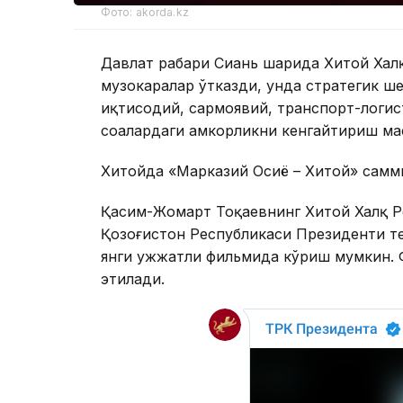
Фото: akorda.kz
Давлат раҳбари Сиань шаҳрида Хитой Ха
музокаралар ўтказди, унда стратегик ш
иқтисодий, сармоявий, транспорт-логис
соҳалардаги ҳамкорликни кенгайтириш ма
Хитойда «Марказий Осиё – Хитой» самм
Қасим-Жомарт Тоқаевнинг Хитой Халқ Р
Қозоғистон Республикаси Президенти т
янги ҳужжатли фильмида кўриш мумкин. 
этилади.