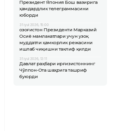
Президент Япония Бош вазирига
ҳамдардлик телеграммасини
юборди
31 iyul 2026, 15:00
Қозоғистон Президенти Марказий
Осиё мамлакатлари учун узоқ
муддатли ҳамкорлик режасини
ишлаб чиқишни таклиф қилди
31 iyul 2026, 12:11
Давлат раҳбари Қирғизистоннинг
Чўлпон-Ота шаҳрига ташриф
буюрди