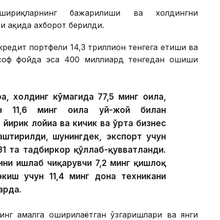
шириқларнинг бажарилиши ва холдингни
 ҳақида ахборот берилди.
редит портфели 14,3 триллион тенгега етиши ва
 соф фойда эса 400 миллиард тенгедан ошиши
а, холдинг кўмагида 77,5 минг оила,
ан 11,6 минг оила уй-жой билан
 йирик лойиҳа ва кичик ва ўрта бизнес
лаштирилди, шунингдек, экспорт учун
31 та тадбиркор қўллаб-қувватланди.
ини ишлаб чиқарувчи 7,2 минг қишлоқ
экиш учун 11,4 минг дона техникани
арда.
инг амалга оширилаётган ўзгаришлари ва янги