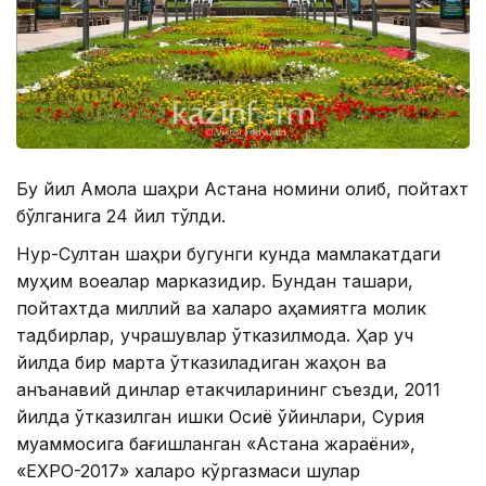
Бу йил Ақмола шаҳри Астана номини олиб, пойтахт
бўлганига 24 йил тўлди.
Нур-Султан шаҳри бугунги кунда мамлакатдаги
муҳим воқеалар марказидир. Бундан ташқари,
пойтахтда миллий ва халқаро аҳамиятга молик
тадбирлар, учрашувлар ўтказилмоқда. Ҳар уч
йилда бир марта ўтказиладиган жаҳон ва
анъанавий динлар етакчиларининг съезди, 2011
йилда ўтказилган қишки Осиё ўйинлари, Сурия
муаммосига бағишланган «Астана жараёни»,
«ЕХPО-2017» халқаро кўргазмаси шулар