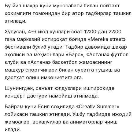
Бу йил шаҳар куни муносабати билан пойтахт
ҳокимлиги томонидан бир қатор тадбирлар ташкил
этилади.
Хусусан, 4-6 июл кунлари соат 12:00 дан 22:00
гача марказий истироҳат боғида «Меreke street»
фестивали бўлиб ўтади. Тадбир давомида шаҳар
аҳолиси ва меҳмонлари «Барс», «Астана» футбол
клуби ва «Астана» баскетбол жамоасининг
машҳур спортчилари билан суратга тушиш ва
дастхат олиш имкониятига эга.
Шунингдек, санъат юлдузлари иштирокида
концерт дастури намойиш этилмоқда.
Байрам куни Есил соҳилида «Creativ Summer»
лойиҳаси ташкил этилади. Ушбу тадбирда ижодий
жамоалар, вокалчилар ва аниматорлар чиқиш
қилади.