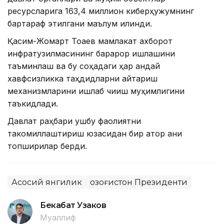
ресурсларига 163,4 миллион киберҳужумнинг
бартараф этилгани маълум қилинди.
Қасим-Жомарт Тоқаев мамлакат ахборот
инфратузилмасининг барқарор ишлашини
таъминлаш ва бу соҳадаги ҳар қандай
хавфсизликка таҳдидларни қайтариш
механизмларини ишлаб чиқиш муҳимлигини
таъкидлади.
Давлат раҳбари ушбу фаолиятни
такомиллаштириш юзасидан бир қатор аниқ
топшириқлар берди.
Асосий янгилик
Қозоғистон Президенти
Бекабат Узаков
Муаллиф