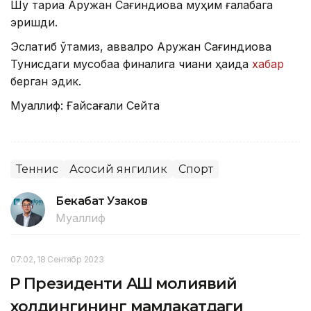
Шу тариқа Аружан Сағиндиқова муҳим ғалабага
эришди.
Эслатиб ўтамиз, аввалроқ Аружан Сағиндиқова
Тунисдаги мусобақа финалига чиққани ҳақида
хабар
берган эдик.
Муаллиф: Ғайсағали Сейтақ
Теннис
Асосий янгилик
Спорт
Бекабат Узаков
Муаллиф
07:02, 18 Сентябр 2023
ҚР Президенти АҚШ молиявий
холдингининг мамлакатдаги