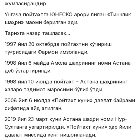
жумласидандир.
Унгача пойтахтга ЮНЕСКО қарори билан «Тинчлик
шаҳри» мақоми берилган эди.
Тарихга назар ташласак...
1997 йил 20 октябрда пойтахтни кўчириш
тўғрисидаги Фармон имзоланди.
1998 йил 6 майда Ақмола шаҳрининг номи Астана
деб ўзгартирилди.
1998 йил 10 июнда пойтахт – Астана шаҳрининг
халқаро тақдимот маросими бўлиб ўтди.
2008 йил 6 июлда «Пойтахт куни» давлат байрами
сифатида қайд этилган.
2019 йил 23 март куни Астана шаҳри номи Нур-
Султанга ўзгартирилди. «Пойтахт куни» ҳар йили
давлат миқёсида кенг нишонланади.