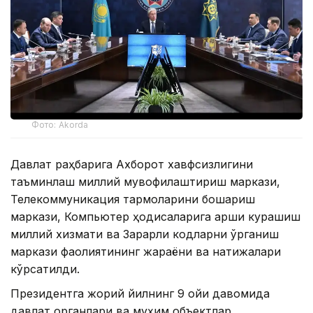
Фото: Akorda
Давлат раҳбарига Ахборот хавфсизлигини
таъминлаш миллий мувофиқлаштириш маркази,
Телекоммуникация тармоқларини бошқариш
маркази, Компьютер ҳодисаларига қарши курашиш
миллий хизмати ва Зарарли кодларни ўрганиш
маркази фаолиятининг жараёни ва натижалари
кўрсатилди.
Президентга жорий йилнинг 9 ойи давомида
давлат органлари ва муҳим объектлар