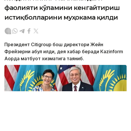
фаолияти кўламини кенгайтириш
истиқболларини муҳокама қилди
Президент Citigroup бош директори Жейн
Фрейзерни қабул қилди, дея хабар беради Кazinform
Ақорда матбуот хизматига таяниб.
Фото: Ақорда