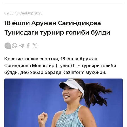
09:05, 18 Сентябр 2023
18 ёшли Аружан Сағиндиқова
Тунисдаги турнир ғолиби бўлди
Қозоғистонлик спортчи, 18 ёшли Аружан
Сағиндиқова Монастир (Тунис) ITF турнири ғолиби
бўлди, деб хабар беради Каzinform мухбири.