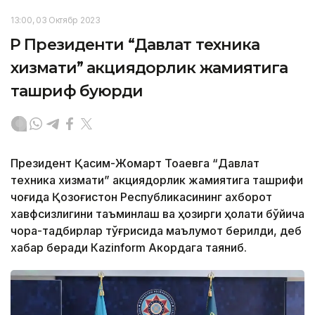
13:00, 03 Октябр 2023
ҚР Президенти “Давлат техника
хизмати” акциядорлик жамиятига
ташриф буюрди
Президент Қасим-Жомарт Тоқаевга “Давлат
техника хизмати” акциядорлик жамиятига ташрифи
чоғида Қозоғистон Республикасининг ахборот
хавфсизлигини таъминлаш ва ҳозирги ҳолати бўйича
чора-тадбирлар тўғрисида маълумот берилди, деб
хабар беради Каzinform Акордага таяниб.