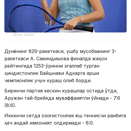
Фото: ktf.kz
Дунёнинг 829-ракеткаси, ушбу мусобақанинг 3-
ракеткаси А. Саөиндиыова финалда жаҳон
рейтингида 1253-ўринни эгаллаб турган
ҳиндистонлик Вайшнави Адкарга қарши
чемпионлик учун кураш олиб борди.
Биринчи партия кескин курашлар остида ўтди,
Аружан тай-брейкда муваффақиятли ўйнади - 7:6
(8:6).
Иккинчи сетда қозоғистонлик ёш теннисчи рақибига
ҳеч қандай имконият қолдирмади - 6:0.