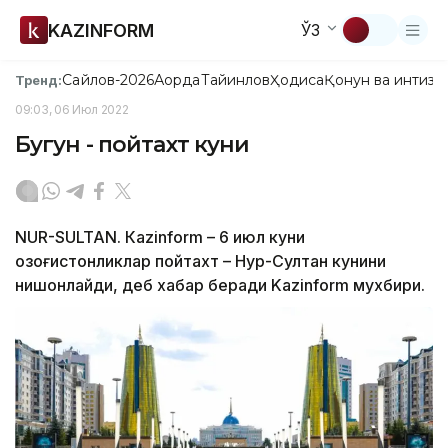
KAZINFORM
ЎЗ
Сайлов-2026
Ақорда
Тайинлов
Ҳодиса
Қонун ва интизо
Тренд:
09:03, 06 Июл 2022
Бугун - пойтахт куни
NUR-SULTAN. Кazinform – 6 июл куни
қозоғистонликлар пойтахт – Нур-Султан кунини
нишонлайди, деб хабар беради Kazinform мухбири.