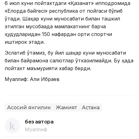
6 июл куни пойтахтдаги «Қазанат» ипподромида
«Елорда бәйгесі» республика от пойгаси бўлиб
ўтади. Шаҳар куни муносабати билан ташкил
этилган мусобақада мамлакатнинг барча
ҳудудларидан 150 нафардан ортиқ спортчи
иштирок этади.
Эслатиб ўтамиз, бу йил шаҳар куни муносабати
билан байрамона салютлар ўтказилмайди. Бу ҳақда
пойтахт маъмурияти хабар берди.
Муаллиф: Али Ибраев
Асосий янгилик
Жамият
Астана
без автора
Муаллиф