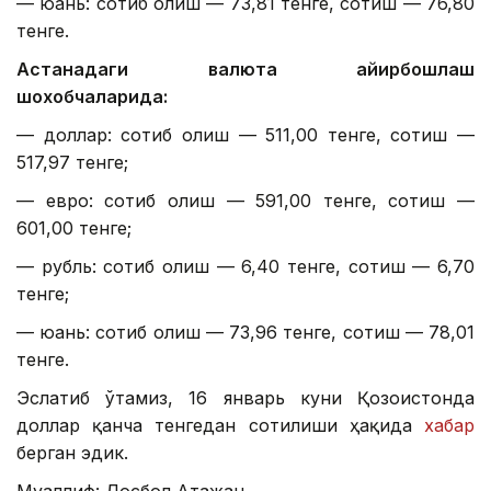
— юань: сотиб олиш — 73,81 тенге, сотиш — 76,80
тенге.
Астанадаги валюта айирбошлаш
шохобчаларида:
— доллар: сотиб олиш — 511,00 тенге, сотиш —
517,97 тенге;
— евро: сотиб олиш — 591,00 тенге, сотиш —
601,00 тенге;
— рубль: сотиб олиш — 6,40 тенге, сотиш — 6,70
тенге;
— юань: сотиб олиш — 73,96 тенге, сотиш — 78,01
тенге.
Эслатиб ўтамиз, 16 январь куни Қозоғистонда
доллар қанча тенгедан сотилиши ҳақида
хабар
берган эдик.