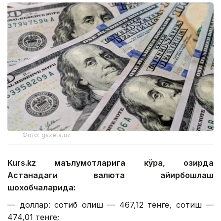
Фото: gazeta.uz
Kurs.kz маълумотларига кўра, ҳозирда
Астанадаги валюта айирбошлаш
шохобчаларида:
— доллар: сотиб олиш — 467,12 тенге, сотиш —
474,01 тенге;