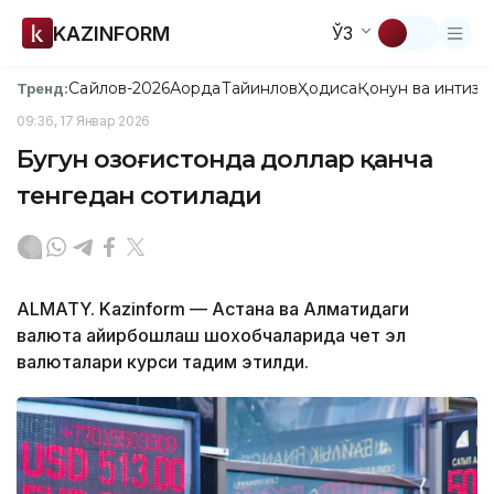
KAZINFORM
ЎЗ
Сайлов-2026
Ақорда
Тайинлов
Ҳодиса
Қонун ва интизо
Тренд:
09:36, 17 Январ 2026
Бугун Қозоғистонда доллар қанча
тенгедан сотилади
ALMATY. Kazinform — Астана ва Алматидаги
валюта айирбошлаш шохобчаларида чет эл
валюталари курси тақдим этилди.