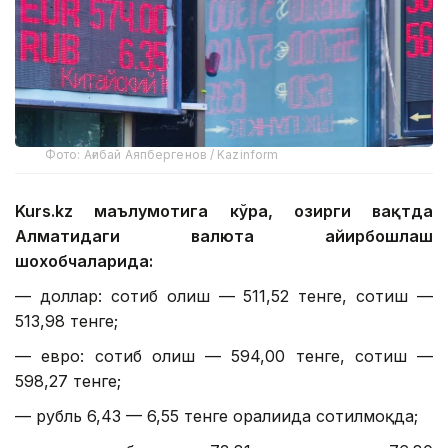
Фото: Ағибай Аяпбергенов / Kazinform
Kurs.kz маълумотига кўра, ҳозирги вақтда
Алматидаги валюта айирбошлаш
шохобчаларида:
— доллар: сотиб олиш — 511,52 тенге, сотиш —
513,98 тенге;
— евро: сотиб олиш — 594,00 тенге, сотиш —
598,27 тенге;
— рубль 6,43 — 6,55 тенге оралиғида сотилмоқда;