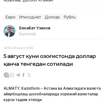
Муаллиф: Досбол Атажан
Евро
Иқтисодиёт
Доллар
Рубль
Бекабат Узаков
Муаллиф
09:36, 05 Август 2026
5 август куни Қозоғистонда доллар
қанча тенгедан сотилади
ALMATY. Кazinform – Астана ва Алматидаги валюта
айирбошлаш шохобчаларида хорижий валюталар
курси тақдим этилди.