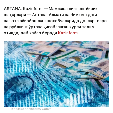
ASTANA. Kazinform — Мамлакатнинг энг йирик
шаҳарлари — Астана, Алмати ва Чимкентдаги
валюта айирбошлаш шохобчаларида доллар, евро
ва рублнинг ўртача ҳисобланган курси тақдим
этилди, деб хабар беради
Kazinform
.
Коллаж: Kazinform/ Canva