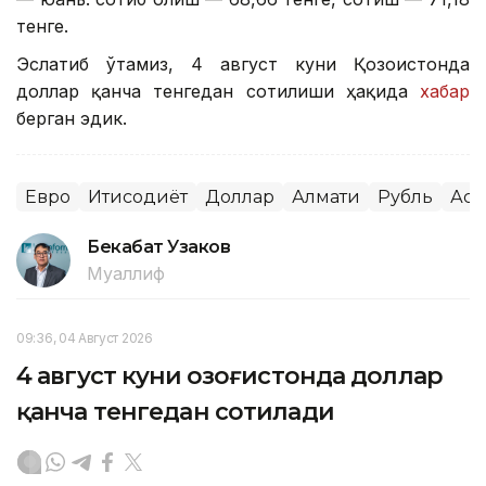
тенге.
Эслатиб ўтамиз, 4 август куни Қозоғистонда
доллар қанча тенгедан сотилиши ҳақида
хабар
берган эдик.
Евро
Иқтисодиёт
Доллар
Алмати
Рубль
Аст
Бекабат Узаков
Муаллиф
09:36, 04 Август 2026
4 август куни Қозоғистонда доллар
қанча тенгедан сотилади