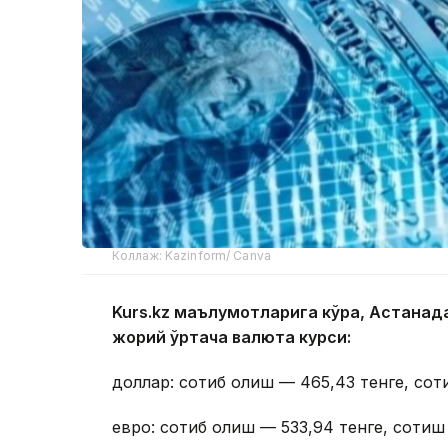
Коллаж: Kazinform/ Canva
Kurs.kz маълумотларига кўра, Астана
жорий ўртача валюта курси:
доллар: сотиб олиш — 465,43 тенге, сот
евро: сотиб олиш — 533,94 тенге, сотиш