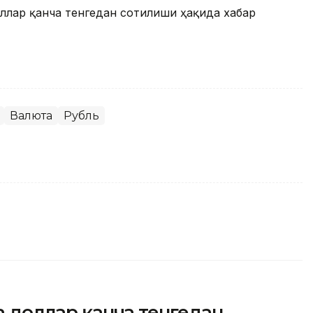
оллар қанча тенгедан сотилиши ҳақида хабар
Валюта
Рубль
да доллар қанча тенгедан