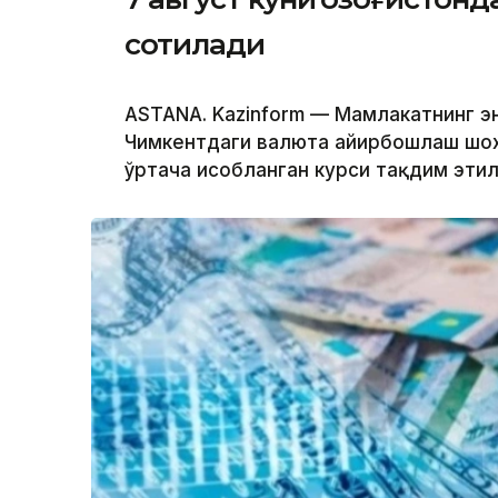
сотилади
ASTANA. Kazinform — Мамлакатнинг эн
Чимкентдаги валюта айирбошлаш шох
ўртача ҳисобланган курси тақдим эти