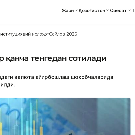
Жаҳон
Қозоғистон
Сиёсат
Т
нституциявий ислоҳот
Сайлов-2026
ар қанча тенгедан сотилади
атидаги валюта айирбошлаш шохобчаларида
тилди.