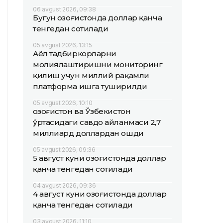
06 avgust 2026, 09:38
Бугун Қозоғистонда доллар қанча
тенгедан сотилади
05 avgust 2026, 13:15
Аёл тадбиркорларни
молиялаштиришни мониторинг
қилиш учун миллий рақамли
платформа ишга туширилди
05 avgust 2026, 10:10
Қозоғистон ва Ўзбекистон
ўртасидаги савдо айланмаси 2,7
миллиард доллардан ошди
05 avgust 2026, 09:36
5 август куни Қозоғистонда доллар
қанча тенгедан сотилади
04 avgust 2026, 09:36
4 август куни Қозоғистонда доллар
қанча тенгедан сотилади
03 avgust 2026, 11:10