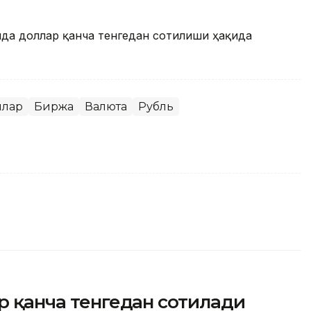
онда доллар қанча тенгедан сотилиши ҳақида
ллар
Биржа
Валюта
Рубль
ар қанча тенгедан сотилади