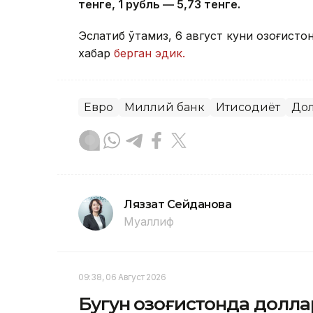
тенге, 1 рубль — 5
,7
3 тенге.
Эслатиб ўтамиз, 6 август куни Қозоғист
хабар
берган эдик.
Евро
Миллий банк
Иқтисодиёт
До
Ляззат Сейданова
Муаллиф
09:38, 06 Август 2026
Бугун Қозоғистонда долл