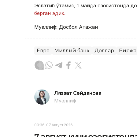
Эслатиб ўтамиз, 1 майда Қозоғистонда д
берган эдик.
Муаллиф: Досбол Атажан
Евро
Миллий банк
Доллар
Биржа
Ляззат Сейданова
Муаллиф
09:36, 07 Август 2026
7 август куни Қозоғистон