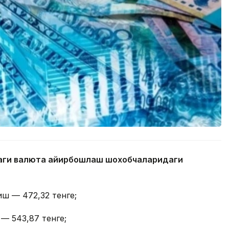
даги валюта айирбошлаш шохобчаларидаги
иш — 472,32 тенге;
 — 543,87 тенге;