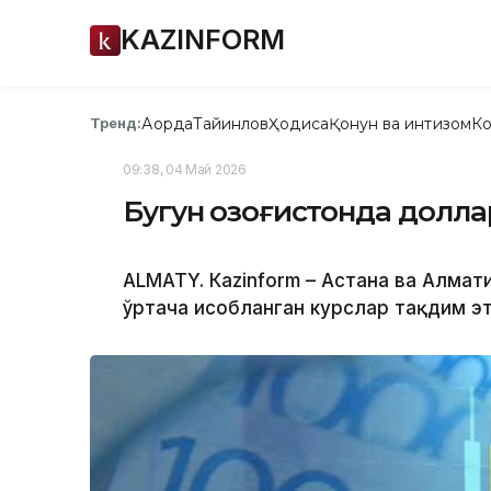
KAZINFORM
Ақорда
Тайинлов
Ҳодиса
Қонун ва интизом
Ко
Тренд:
09:38, 04 Май 2026
Бугун Қозоғистонда долл
ALMATY. Кazinform – Астана ва Алм
ўртача ҳисобланган курслар тақдим э