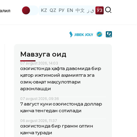
KZ
QZ
РУ
EN
中文
ق ز
ЎЗ
аҳлил
Мавзуга оид
07 avgust 2026, 14:03
Қозоғистонда ҳафта давомида бир
қатор ижтимоий аҳамиятга эга
озиқ-овқат маҳсулотлари
арзонлашди
07 avgust 2026, 09:36
7 август куни Қозоғистонда доллар
қанча тенгедан сотилади
06 avgust 2026, 11:37
Қозоғистонда бир грамм олтин
қанча туради