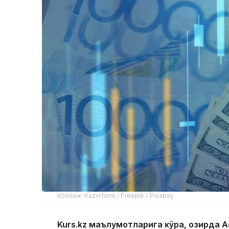
Коллаж: Kazinform / Freepik / Pixabay
Kurs.kz маълумотларига кўра, ҳозирда