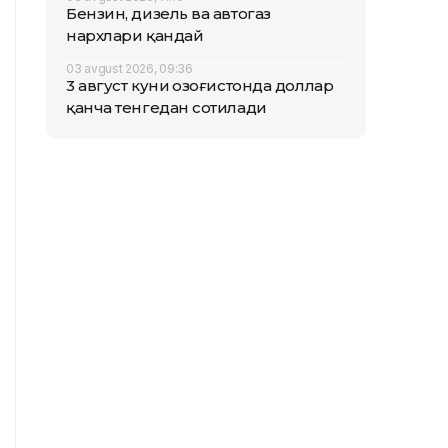
Бензин, дизель ва автогаз
нархлари қандай
03 avgust 2026, 09:36
3 август куни Қозоғистонда доллар
қанча тенгедан сотилади