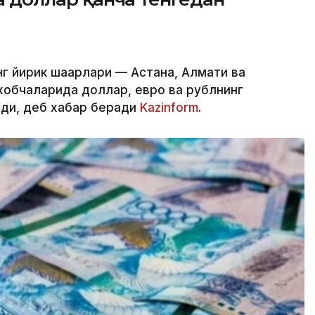
г йирик шаҳарлари — Астана, Алмати ва
обчаларида доллар, евро ва рублнинг
лди, деб хабар беради
Kazinform
.