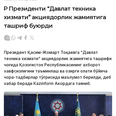
ҚР Президенти “Давлат техника
хизмати” акциядорлик жамиятига
ташриф буюрди
Президент Қасим-Жомарт Тоқаевга “Давлат
техника хизмати” акциядорлик жамиятига ташрифи
чоғида Қозоғистон Республикасининг ахборот
хавфсизлигини таъминлаш ва ҳозирги ҳолати бўйича
чора-тадбирлар тўғрисида маълумот берилди, деб
хабар беради Каzinform Акордага таяниб.