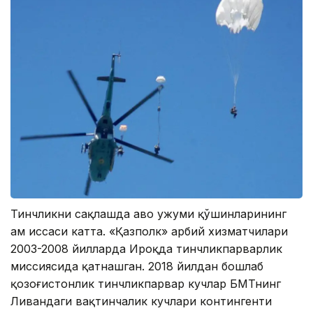
Тинчликни сақлашда ҳаво ҳужуми қўшинларининг
ҳам ҳиссаси катта. «Қазполк» ҳарбий хизматчилари
2003-2008 йилларда Ироқда тинчликпарварлик
миссиясида қатнашган. 2018 йилдан бошлаб
қозоғистонлик тинчликпарвар кучлар БМТнинг
Ливандаги вақтинчалик кучлари контингенти