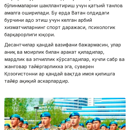
бўлинмаларни шакллантириш учун қатъий танлов
амалга оширилади. Бу ерда Ватан олдидаги
бурчини адо этиш учун келган ҳарбий
хизматчиларнинг спорт даражаси, психологик
барқарорлиги юқори.
Десантчилар қандай вазифани бажармасин, улар
аниқ ва моҳирлик билан ҳаракат қиладилар,
мардлик ва эпчиллик кўрсатадилар, кучли сабр ва
жанговар тайёргарликка эга, суверен
Қозоғистонни ҳар қандай вақтда ҳимоя қилишга
тайёр ҳақиқий аскарлардир.