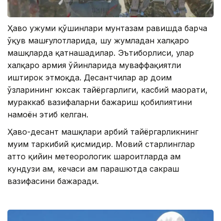
Ҳаво ҳужуми қўшинлари мунтазам равишда барча
ўқув машғулотларида, шу жумладан халқаро
машқларда қатнашадилар. Эътиборлиси, улар
халқаро армия ўйинларида муваффақиятли
иштирок этмоқда. Десантчилар ҳар доим
ўзларининг юксак тайёргарлиги, касбий маҳорати,
мураккаб вазифаларни бажариш қобилиятини
намоён этиб келган.
Ҳаво-десант машқлари ҳарбий тайёргарликнинг
муҳим таркибий қисмидир. Мовий старлинглар
ҳатто қийин метеорологик шароитларда ҳам
кундузи ҳам, кечаси ҳам парашютда сакраш
вазифасини бажаради.