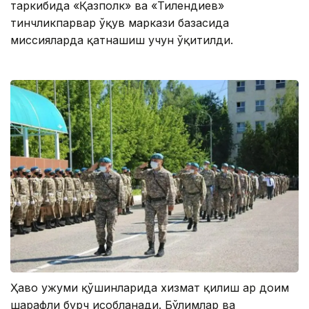
таркибида «Қазполк» ва «Тилендиев»
тинчликпарвар ўқув маркази базасида
миссияларда қатнашиш учун ўқитилди.
Ҳаво ҳужуми қўшинларида хизмат қилиш ҳар доим
шарафли бурч ҳисобланади. Бўлимлар ва