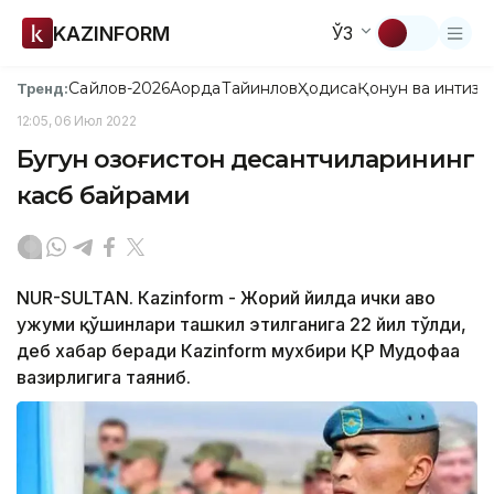
KAZINFORM
ЎЗ
Сайлов-2026
Ақорда
Тайинлов
Ҳодиса
Қонун ва интизо
Тренд:
12:05, 06 Июл 2022
Бугун Қозоғистон десантчиларининг
касб байрами
NUR-SULTAN. Кazinform - Жорий йилда ички ҳаво
ҳужуми қўшинлари ташкил этилганига 22 йил тўлди,
деб хабар беради Кazinform мухбири ҚР Мудофаа
вазирлигига таяниб.