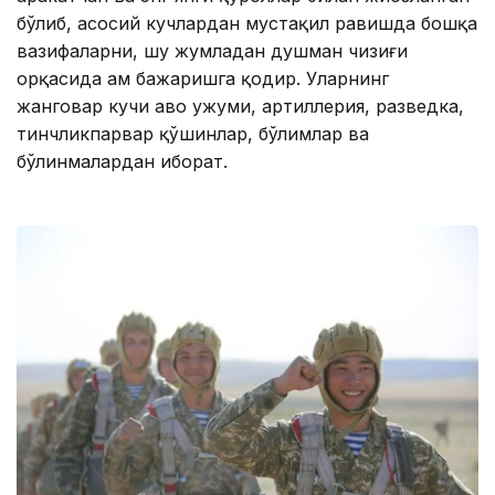
бўлиб, асосий кучлардан мустақил равишда бошқа
вазифаларни, шу жумладан душман чизиғи
орқасида ҳам бажаришга қодир. Уларнинг
жанговар кучи ҳаво ҳужуми, артиллерия, разведка,
тинчликпарвар қўшинлар, бўлимлар ва
бўлинмалардан иборат.