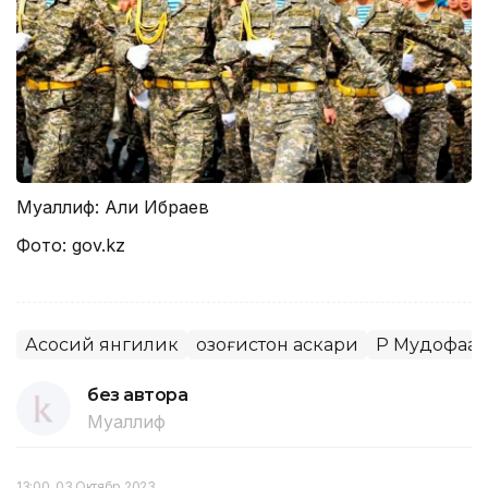
Муаллиф: Али Ибраев
Фото: gov.kz
Асосий янгилик
Қозоғистон аскари
ҚР Мудофаа
без автора
Муаллиф
13:00, 03 Октябр 2023