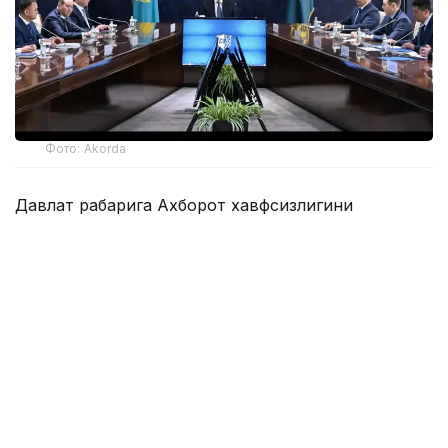
Фото: Akorda
Давлат раҳбарига Ахборот хавфсизлигини
таъминлаш миллий мувофиқлаштириш маркази,
Телекоммуникация тармоқларини бошқариш
маркази, Компьютер ҳодисаларига қарши курашиш
миллий хизмати ва Зарарли кодларни ўрганиш
маркази фаолиятининг жараёни ва натижалари
кўрсатилди.
Президентга жорий йилнинг 9 ойи давомида
давлат органлари ва муҳим объектлар
ресурсларига 163,4 миллион киберҳужумнинг