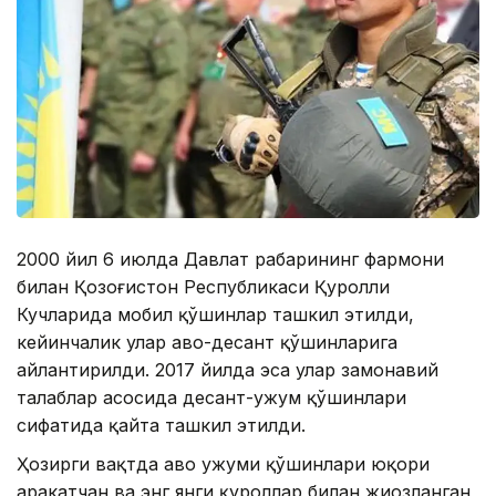
2000 йил 6 июлда Давлат раҳбарининг фармони
билан Қозоғистон Республикаси Қуролли
Кучларида мобил қўшинлар ташкил этилди,
кейинчалик улар ҳаво-десант қўшинларига
айлантирилди. 2017 йилда эса улар замонавий
талаблар асосида десант-ҳужум қўшинлари
сифатида қайта ташкил этилди.
Ҳозирги вақтда ҳаво ҳужуми қўшинлари юқори
ҳаракатчан ва энг янги қуроллар билан жиҳозланган