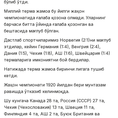
бўлиб ўтди.
Миллий терма жамоа бу йилги жаҳон
чемпионатида ғалаба қозона олмади. Уларнинг
барчаси битта ўйинда ғалаба қозонган ва
бештасида мағлуб бўлган.
Дастлаб спортчиларимиз Норвегия (2:1)ни мағлуб
этдилар, кейин Германия (1:4), Венгрия (2:4),
Дания (1:5), Чехия (1:8), АҚШ (1:6), Швейцария (1:4)
термаларига имкониятни бой бердилар.
Натижада терма жамоа биринчи лигага тушиб
кетди.
Жаҳон чемпионати 1920 йилдан бери мунтазам
равишда ўтказиб келинмоқда.
Шу кунгача Канада 28 та, Россия (СССР) 27 та,
Чехия (Чехословакия) 13 та, Швеция 11 та,
Финляндия 4 та, АҚШ 2 та, Буюк Британия ва