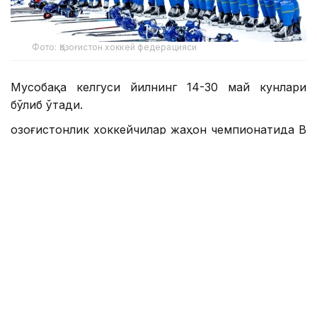
Фото: Қозоғистон хоккей федерацияси
Мусобақа келгуси йилнинг 14-30 май кунлари
бўлиб ўтади.
Қозоғистонлик хоккейчилар жаҳон чемпионатида В
гуруҳида иштирок этадилар.
Уларнинг рақиблари Канада, АҚШ, Чехия, Германия,
Дания, Норвегия ва Венгрия.
А гуруҳида Швейцария, Финляндия, Швеция,
Словакия, Латвия, Австрия, Словения ва Украина
ўзаро куч синашадилар.
Шуни таъкидлаш керакки, бу йилги жаҳон
чемпионатида Финляндия терма жамоаси финалда
қўшимча вақтда Швейцарияни 1:0 ҳисобида