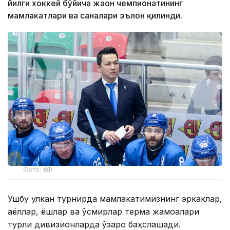
йилги хоккей бўйича жаҳон чемпионатининг
мамлакатлари ва саналари эълон қилинди.
Фото: ҚХФ
Ушбу улкан турнирда мамлакатимизнинг эркаклар,
аёллар, ёшлар ва ўсмирлар терма жамоалари
турли дивизионларда ўзаро баҳслашади.