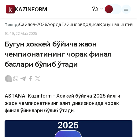
KAZINFORM
ЎЗ
Сайлов-2026
Ақорда
Тайинлов
Ҳодиса
Қонун ва интизо
Тренд:
10:49, 22 Май 2025
Бугун хоккей бўйича жаҳон
чемпионатининг чорак финал
баҳслари бўлиб ўтади
ASTANA. Kazinform - Хоккей бўйича 2025 йилги
жаҳон чемпионатининг элит дивизионида чорак
финал ўйинлари бўлиб ўтади.