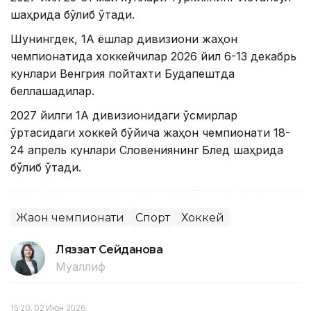
шаҳрида бўлиб ўтади.
Шунингдек, 1А ёшлар дивизиони жаҳон
чемпионатида хоккейчилар 2026 йил 6-13 декабрь
кунлари Венгрия пойтахти Будапештда
беллашадилар.
2027 йилги 1А дивизионидаги ўсмирлар
ўртасидаги хоккей бўйича жаҳон чемпионати 18-
24 апрель кунлари Словениянинг Блед шаҳрида
бўлиб ўтади.
Жаҳон чемпионати
Спорт
Хоккей
Ляззат Сейданова
Муаллиф
15:20, 02 Июн 2026