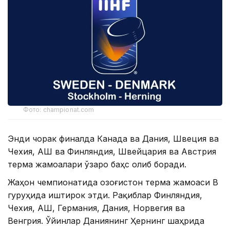
Фото: championat.com
Энди чорак финалда Канада ва Дания, Швеция ва
Чехия, АҚШ ва Финляндия, Швейцария ва Австрия
терма жамоалари ўзаро баҳс олиб боради.
Жаҳон чемпионатида Қозоғистон терма жамоаси B
гуруҳида иштирок этди. Рақиблар Финляндия,
Чехия, АҚШ, Германия, Дания, Норвегия ва
Венгрия. Ўйинлар Даниянинг Ҳернинг шаҳрида