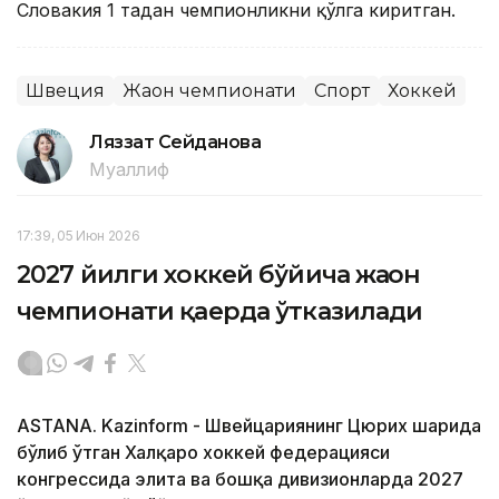
Словакия 1 тадан чемпионликни қўлга киритган.
Швеция
Жаҳон чемпионати
Спорт
Хоккей
Ляззат Сейданова
Муаллиф
17:39, 05 Июн 2026
2027 йилги хоккей бўйича жаҳон
чемпионати қаерда ўтказилади
ASTANA. Kazinform - Швейцариянинг Цюрих шаҳрида
бўлиб ўтган Халқаро хоккей федерацияси
конгрессида элита ва бошқа дивизионларда 2027