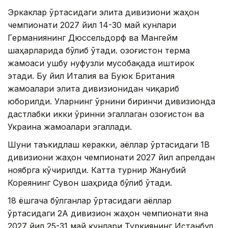
Эркаклар ўртасидаги элита дивизиони жаҳон
чемпионати 2027 йил 14-30 май кунлари
Германиянинг Дюссельдорф ва Мангейм
шаҳарларида бўлиб ўтади. Қозоғистон терма
жамоаси ушбу нуфузли мусобақада иштирок
этади. Бу йил Италия ва Буюк Британия
жамоалари элита дивизионидан чиқариб
юборилди. Уларнинг ўрнини биринчи дивизионда
дастлабки икки ўринни эгаллаган Қозоғистон ва
Украина жамоалари эгаллади.
Шуни таъкидлаш керакки, аёллар ўртасидаги 1B
дивизиони жаҳон чемпионати 2027 йил апрелдан
ноябрга кўчирилди. Катта турнир Жанубий
Кореянинг Сувон шаҳрида бўлиб ўтади.
18 ёшгача бўлганлар ўртасидаги аёллар
ўртасидаги 2А дивизион жаҳон чемпионати яна
2027 йил 25-31 май кунлари Туркиянинг Истанбул