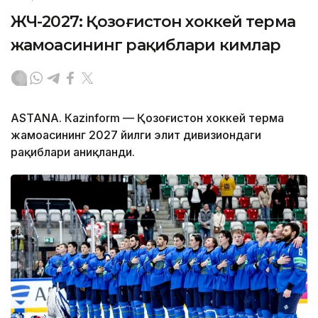
ЖЧ-2027: Қозоғистон хоккей терма
жамоасининг рақиблари кимлар
ASTANА. Кazinform — Қозоғистон хоккей терма
жамоасининг 2027 йилги элит дивизиондаги
рақиблари аниқланди.