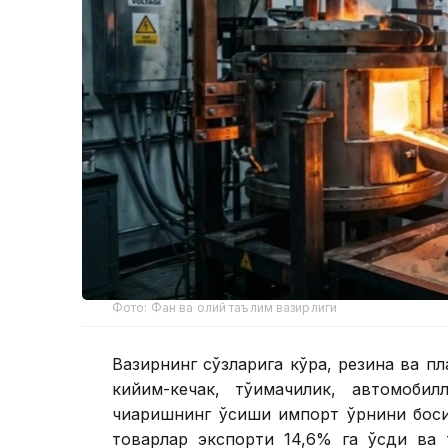
Фото: Фан ва олий таълим вазирлиги
Вазирнинг сўзларига кўра, резина ва п
кийим-кечак, тўқимачилик, автомоби
чиқаришнинг ўсиши импорт ўрнини бос
товарлар экспорти 14,6% га ўсди ва 