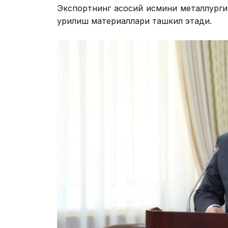
Экспортнинг асосий қисмини металлурги
қурилиш материаллари ташкил этади.