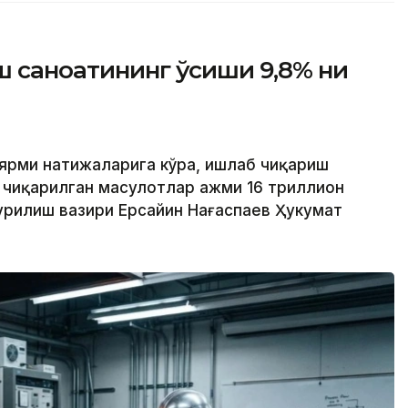
ш саноатининг ўсиши 9,8% ни
 ярми натижаларига кўра, ишлаб чиқариш
 чиқарилган маҳсулотлар ҳажми 16 триллион
 қурилиш вазири Ерсайин Нағаспаев Ҳукумат