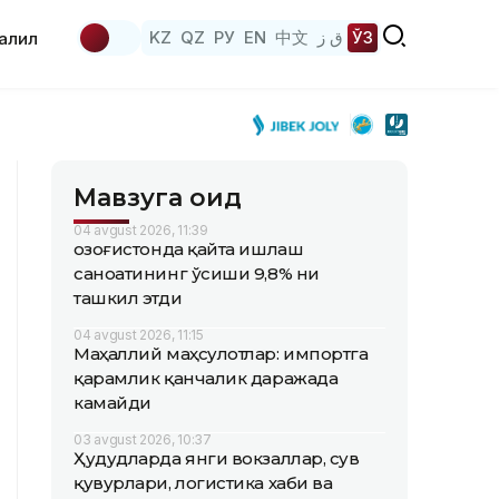
KZ
QZ
РУ
EN
中文
ق ز
ЎЗ
аҳлил
Мавзуга оид
04 avgust 2026, 11:39
Қозоғистонда қайта ишлаш
саноатининг ўсиши 9,8% ни
ташкил этди
04 avgust 2026, 11:15
Маҳаллий маҳсулотлар: импортга
қарамлик қанчалик даражада
камайди
03 avgust 2026, 10:37
Ҳудудларда янги вокзаллар, сув
қувурлари, логистика хаби ва