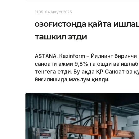
11:39, 04 Август 2026
Қозоғистонда қайта ишла
ташкил этди
ASTANА. Кazinform – Йилнинг биринчи
саноати ҳажми 9,8% га ошди ва ишлаб
тенгега етди. Бу ҳақда ҚР Саноат ва
йиғилишида маълум қилди.