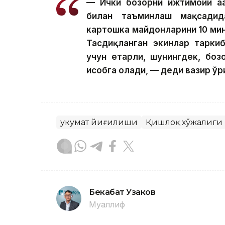
— Ички бозорни ижтимоий аҳа
билан таъминлаш мақсади
картошка майдонларини 10 ми
Тасдиқланган экинлар тарки
учун етарли, шунингдек, боз
ҳисобга олади, — деди вазир ў
Ҳукумат йиғилиши
Қишлоқ хўжалиги
Бекабат Узаков
Муаллиф