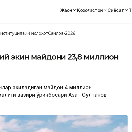
Жаҳон
Қозоғистон
Сиёсат
Т
нституциявий ислоҳот
Сайлов-2026
мий экин майдони 23,8 миллион
инлар экиладиган майдон 4 миллион
жалиги вазири ўринбосари Азат Султанов