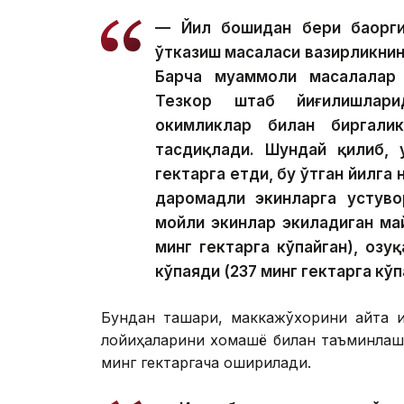
— Йил бошидан бери баҳорги
ўтказиш масаласи вазирликнин
Барча муаммоли масалалар
Тезкор штаб йиғилишлари
ҳокимликлар билан биргали
тасдиқлади. Шундай қилиб, 
гектарга етди, бу ўтган йилга 
даромадли экинларга устуво
мойли экинлар экиладиган ма
минг гектарга кўпайган), озу
кўпаяди (237 минг гектарга кўп
Бундан ташқари, маккажўхорини қайта
лойиҳаларини хомашё билан таъминлаш
минг гектаргача оширилади.