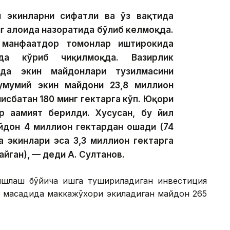
 экинларни сифатли ва ўз вақтида
г алоҳида назоратида бўлиб келмоқда.
 манфаатдор томонлар иштирокида
да кўриб чиқилмоқда. Вазирлик
кда экин майдонлари тузилмасини
умумий экин майдони 23,8 миллион
нисбатан 180 минг гектарга кўп. Юқори
р аҳамият берилди. Хусусан, бу йил
йдон 4 миллион гектардан ошади (74
қа экинлари эса 3,3 миллион гектарга
айган), — деди А. Султанов.
 ишлаш бўйича ишга тушириладиган инвестиция
 мақсадида маккажўхори экиладиган майдон 265