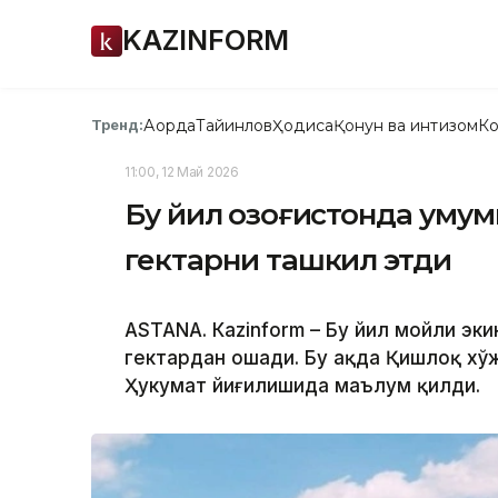
KAZINFORM
Ақорда
Тайинлов
Ҳодиса
Қонун ва интизом
Ко
Тренд:
11:00, 12 Май 2026
Бу йил Қозоғистонда уму
гектарни ташкил этди
ASTANА. Каzinform – Бу йил мойли эк
гектардан ошади. Бу ҳақда Қишлоқ хў
Ҳукумат йиғилишида маълум қилди.