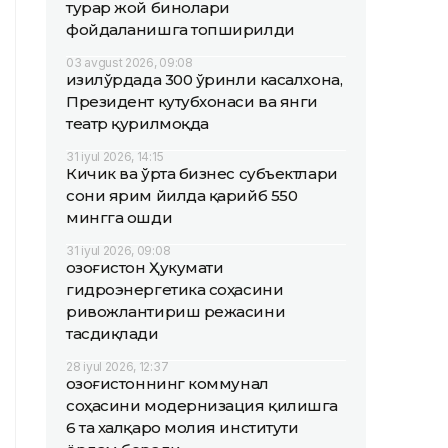
турар жой бинолари
фойдаланишга топширилди
03 avgust 2026, 09:08
Қизилўрдада 300 ўринли касалхона,
Президент кутубхонаси ва янги
театр қурилмоқда
31 iyul 2026, 14:15
Кичик ва ўрта бизнес субъектлари
сони ярим йилда қарийб 550
мингга ошди
31 iyul 2026, 09:08
Қозоғистон Ҳукумати
гидроэнергетика соҳасини
ривожлантириш режасини
тасдиқлади
28 iyul 2026, 12:37
Қозоғистоннинг коммунал
соҳасини модернизация қилишга
6 та халқаро молия институти