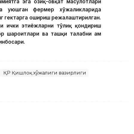
миятга эга озиқ-овқат маҳсулотлари
да уюшган фермер хўжаликларида
нг гектарга ошириш режалаштирилган.
би ички эҳтиёжларни тўлиқ қондириш
ор шароитлари ва ташқи талабни ҳам
ринбосари.
ҚР Қишлоқ хўжалиги вазирлиги