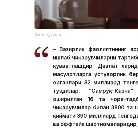
Фото: Ҳукумат
– Вазирлик фаолиятининг ас
ишлаб чиқарувчиларни тартиб
қувватлашдир. Давлат харид
маҳсулотларга устуворлик бе
органлари 82 миллиард тенг
туздилар. “Самруқ-Қазна
оширилган 16 та чора-тад
чиқарувчилар билан 3800 та 
қиймати 390 миллиард тенгеда
ва оффтайк шартномаларидир, 