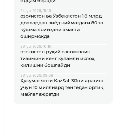
ёрдам беради
24 iyul 2026, 15:16
Қозоғистон ва Ўзбекистон 1,8 млрд
доллардан зиёд қийматдаги 80 та
қўшма лойиҳани амалга
оширмоқда
23 iyul 2026, 10:10
Қозоғистон руҳий саломатлик
тизимини кенг кўламли ислоҳ
қилишни бошлайди
23 iyul 2026, 09:08
Ҳукумат янги KazSat-3Rни яратиш
учун 10 миллиард тенгедан ортиқ
маблағ ажратди