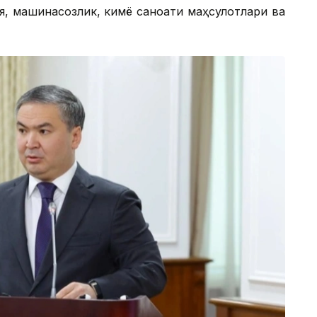
я, машинасозлик, кимё саноати маҳсулотлари ва