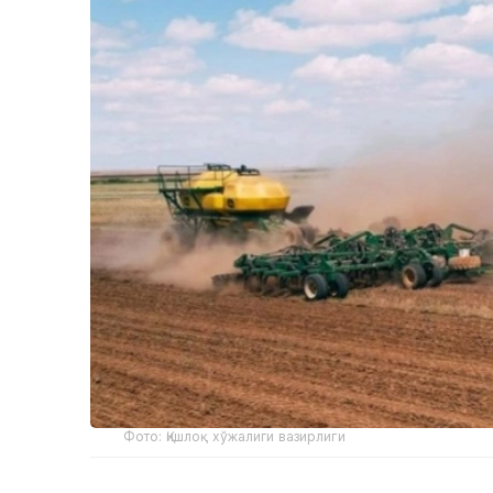
Фото: Қишлоқ хўжалиги вазирлиги