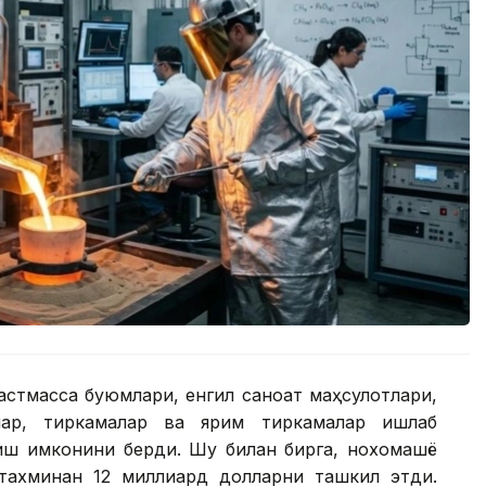
ластмасса буюмлари, енгил саноат маҳсулотлари,
ллар, тиркамалар ва ярим тиркамалар ишлаб
иш имконини берди. Шу билан бирга, нохомашё
тахминан 12 миллиард долларни ташкил этди.