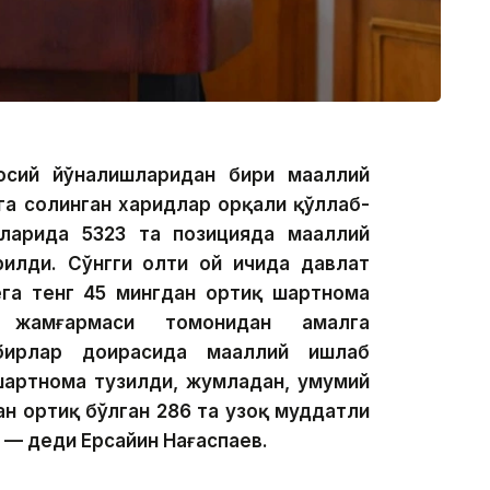
осий йўналишларидан бири маҳаллий
га солинган харидлар орқали қўллаб-
ларида 5323 та позицияда маҳаллий
рилди. Сўнгги олти ой ичида давлат
ега тенг 45 мингдан ортиқ шартнома
” жамғармаси томонидан амалга
бирлар доирасида маҳаллий ишлаб
шартнома тузилди, жумладан, умумий
н ортиқ бўлган 286 та узоқ муддатли
— деди Ерсайин Нағаспаев.