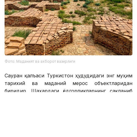
Фото: Маданият ва ахборот вазирлиги
Сауран қалъаси Туркистон ҳудудидаги энг муҳим
тарихий ва маданий мерос объектларидан
биридир. Шаҳардаги ёдгорликларнинг сақланиб
қолиши қадимий қалъа тарихини чуқурроқ
ўрганиш ва уни кенгроқ танитишга ҳисса қўшади.