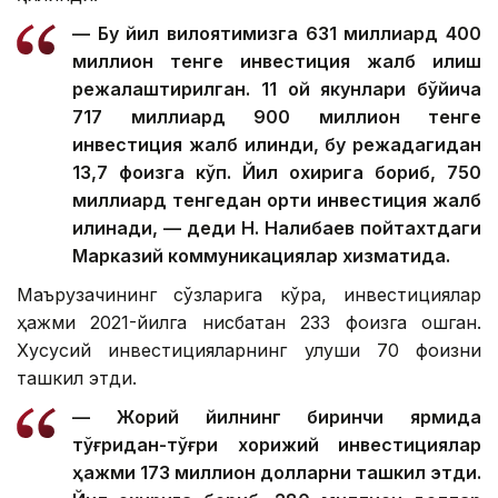
— Бу йил вилоятимизга 631 миллиард 400
миллион тенге инвестиция жалб қилиш
режалаштирилган. 11 ой якунлари бўйича
717 миллиард 900 миллион тенге
инвестиция жалб қилинди, бу режадагидан
13,7 фоизга кўп. Йил охирига бориб, 750
миллиард тенгедан ортиқ инвестиция жалб
қилинади, — деди Н. Налибаев пойтахтдаги
Марказий коммуникациялар хизматида.
Маърузачининг сўзларига кўра, инвестициялар
ҳажми 2021-йилга нисбатан 233 фоизга ошган.
Хусусий инвестицияларнинг улуши 70 фоизни
ташкил этди.
— Жорий йилнинг биринчи ярмида
тўғридан-тўғри хорижий инвестициялар
ҳажми 173 миллион долларни ташкил этди.