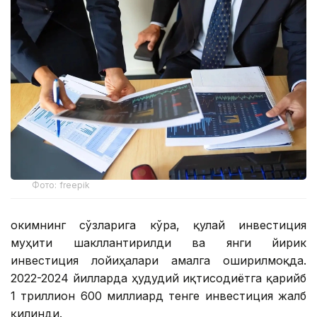
Фото: freepik
Ҳокимнинг сўзларига кўра, қулай инвестиция
муҳити шакллантирилди ва янги йирик
инвестиция лойиҳалари амалга оширилмоқда.
2022-2024 йилларда ҳудудий иқтисодиётга қарийб
1 триллион 600 миллиард тенге инвестиция жалб
қилинди.