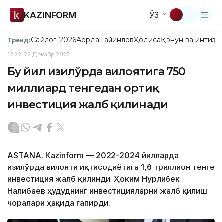
KAZINFORM
ЎЗ
Сайлов-2026
Ақорда
Тайинлов
Ҳодиса
Қонун ва интизо
Тренд:
12:22, 22 Декабр 2025
Бу йил Қизилўрда вилоятига 750
миллиард тенгедан ортиқ
инвестиция жалб қилинади
ASTANA. Кazinform — 2022-2024 йилларда
Қизилўрда вилояти иқтисодиётига 1,6 триллион тенге
инвестиция жалб қилинди. Ҳоким Нурлибек
Налибаев ҳудуднинг инвестицияларни жалб қилиш
чоралари ҳақида гапирди.