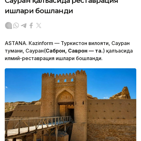
Сауран қалъасида реставрация
ишлари бошланди
ASTANА. Кazinform — Туркистон вилояти, Сауран
тумани, Сауран(
Саброн, Саврон — таҳ.
) қалъасида
илмий-реставрация ишлари бошланди.