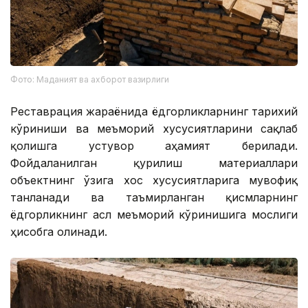
Фото: Маданият ва ахборот вазирлиги
Реставрация жараёнида ёдгорликларнинг тарихий
кўриниши ва меъморий хусусиятларини сақлаб
қолишга устувор аҳамият берилади.
Фойдаланилган қурилиш материаллари
объектнинг ўзига хос хусусиятларига мувофиқ
танланади ва таъмирланган қисмларнинг
ёдгорликнинг асл меъморий кўринишига мослиги
ҳисобга олинади.