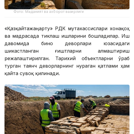
Фото: Маданият ва ахборот вазирлиги
«Қазқайтажаңарту» РДК мутахассислари хонақоҳ
ва мадрасада тиклаш ишларини бошладилар. Иш
давомида бино деворлари юзасидаги
шикастланган ғиштларни алмаштириш
режалаштирилган. Тарихий объектларни ўраб
турган таянч деворларнинг нураган қатлами ҳам
қайта сувоқ қилинади.