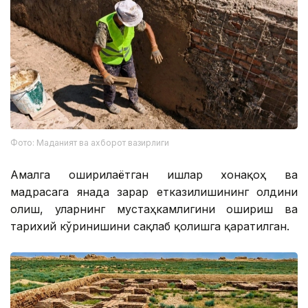
Фото: Маданият ва ахборот вазирлиги
Амалга оширилаётган ишлар хонақоҳ ва
мадрасага янада зарар етказилишининг олдини
олиш, уларнинг мустаҳкамлигини ошириш ва
тарихий кўринишини сақлаб қолишга қаратилган.