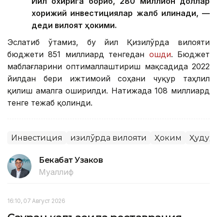
Йил охирига бориб, 280 миллион доллар
хорижий инвестициялар жалб қилинади, —
деди вилоят ҳокими.
Эслатиб ўтамиз, бу йил Қизилўрда вилояти
бюджети 851 миллиард тенгедан
ошди
. Бюджет
маблағларини оптималлаштириш мақсадида 2022
йилдан бери ижтимоий соҳани чуқур таҳлил
қилиш амалга оширилди. Натижада 108 миллиард
тенге тежаб қолинди.
Инвестиция
Қизилўрда вилояти
Ҳоким
Ҳудуд
Бекабат Узаков
Муаллиф
16:10, 07 Август 2026