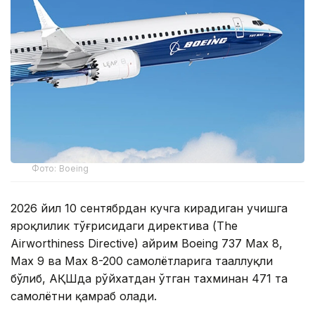
Фото: Boeing
2026 йил 10 сентябрдан кучга кирадиган учишга
яроқлилик тўғрисидаги директива (The
Airworthiness Directive) айрим Boeing 737 Max 8,
Max 9 ва Max 8-200 самолётларига тааллуқли
бўлиб, АҚШда рўйхатдан ўтган тахминан 471 та
самолётни қамраб олади.