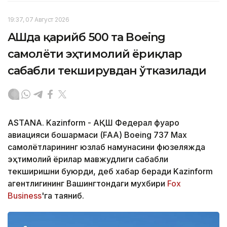
19:37, 07 Август 2026
АҚШда қарийб 500 та Boeing
самолёти эҳтимолий ёриқлар
сабабли текширувдан ўтказилади
ASTANA. Kazinform - АҚШ Федерал фуқаро
авиацияси бошқармаси (FAA) Boeing 737 Max
самолётларининг юзлаб намунасини фюзеляжда
эҳтимолий ёриқлар мавжудлиги сабабли
текширишни буюрди, деб хабар беради Kazinform
агентлигининг Вашингтондаги мухбири
Fox
Business
'га таяниб.