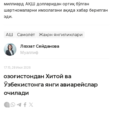
миллиард АҚШ долларидан ортиқ бўлган
шартномаларни имзолагани ҳақида хабар берилган
эди.
АҚШ
Самолёт
Жаҳон янгиликлари
Ляззат Сейданова
Муаллиф
17:15, 28 Июл 2026
Қозоғистондан Хитой ва
Ўзбекистонга янги авиарейслар
очилади