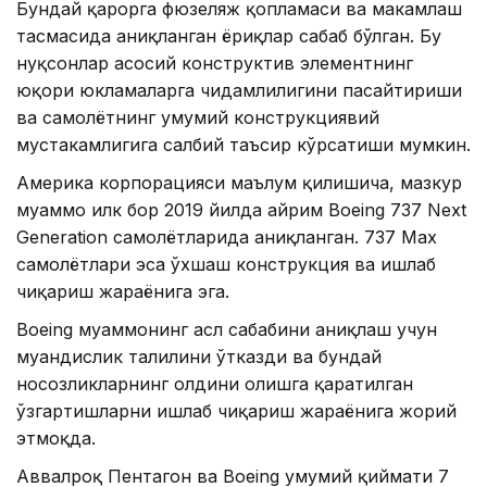
Бундай қарорга фюзеляж қопламаси ва маҳкамлаш
тасмасида аниқланган ёриқлар сабаб бўлган. Бу
нуқсонлар асосий конструктив элементнинг
юқори юкламаларга чидамлилигини пасайтириши
ва самолётнинг умумий конструкциявий
мустаҳкамлигига салбий таъсир кўрсатиши мумкин.
Америка корпорацияси маълум қилишича, мазкур
муаммо илк бор 2019 йилда айрим Boeing 737 Next
Generation самолётларида аниқланган. 737 Max
самолётлари эса ўхшаш конструкция ва ишлаб
чиқариш жараёнига эга.
Boeing муаммонинг асл сабабини аниқлаш учун
муҳандислик таҳлилини ўтказди ва бундай
носозликларнинг олдини олишга қаратилган
ўзгартишларни ишлаб чиқариш жараёнига жорий
этмоқда.
Аввалроқ Пентагон ва Boeing умумий қиймати 7