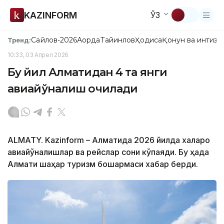
KAZINFORM
ЎЗ
Сайлов-2026
Ақорда
Тайинлов
Ҳодиса
Қонун ва интизо
Тренд:
10:33, 03 Апрел 2026
Бу йил Алматидан 4 та янги
авиайўналиш очилади
ALMATY. Kazinform – Алматида 2026 йилда халқаро
авиайўналишлар ва рейслар сони кўпаяди. Бу ҳақда
Алмати шаҳар туризм бошқармаси хабар берди.