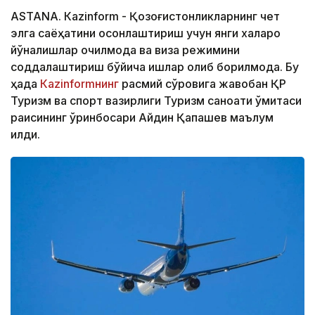
ASTANА. Кazinform - Қозоғистонликларнинг чет
элга саёҳатини осонлаштириш учун янги халқаро
йўналишлар очилмоқда ва виза режимини
соддалаштириш бўйича ишлар олиб борилмоқда. Бу
ҳақда
Кazinformнинг
расмий сўровига жавобан ҚР
Туризм ва спорт вазирлиги Туризм саноати қўмитаси
раисининг ўринбосари Айдин Қапашев маълум
қилди.