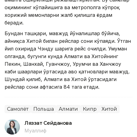
оқимининг кўпайишига ва метрополга кўпроқ
хорижий меҳмонларни жалб қилишга ёрдам
беради.
Бундан ташқари, мавжуд йўналишлар бўйича,
айниқса Хитой билан рейслар сони кўпаяди. Ўтган
йил охирида Чэнду шаҳрига рейс очилди. Умуман
олганда, бугунги кунда Алмати ва Хитойнинг
Пекин, Шанхай, Гуанчжоу, Урумчи ва Ханчжоу
каби шаҳарлари ўртасида ҳаво қатновлари мавжуд.
Шундай қилиб, Алмати ва Хитой ўртасидаги
рейслар сони ҳафтасига 84 тага етади.
Самолёт
Польша
Алмати
Кипр
Хитой
Ляззат Сейданова
Муаллиф