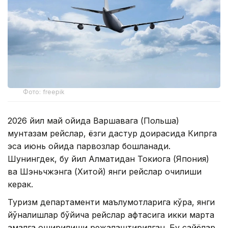
Фото: freepik
2026 йил май ойида Варшавага (Польша)
мунтазам рейслар, ёзги дастур доирасида Кипрга
эса июнь ойида парвозлар бошланади.
Шунингдек, бу йил Алматидан Токиога (Япония)
ва Шэньчжэнга (Хитой) янги рейслар очилиши
керак.
Туризм департаменти маълумотларига кўра, янги
йўналишлар бўйича рейслар ҳафтасига икки марта
амалга оширилиши режалаштирилган. Бу сайёҳлар