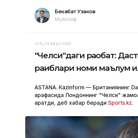
Бекабат Узаков
Муаллиф
13:15, 04 Август 2026
"Челси"даги рақобат: Дас
рақиблари номи маълум қ
ASTANА. Кazinform — Британиянинг Dai
арафасида Лондоннинг "Челси" жамоас
қаратди, деб хабар беради
Sports.kz
.