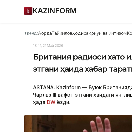
KAZINFORM
Ақорда
Тайинлов
Ҳодиса
Қонун ва интизом
Ко
Тренд:
18:41, 21 Май 2026
Британия радиоси хато қил
этгани ҳақида хабар тарқ
ASTANA. Kazinform — Буюк Британияда
Чарльз III вафот этгани ҳақидаги янгл
ҳақда
DW
ёзди.