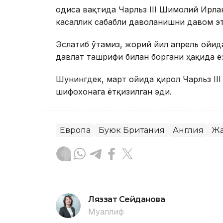
Ҳодиса вақтида Чарльз III Шимолий Ирла
касаллик сабабли даволанишни давом э
Эслатиб ўтамиз, жорий йил апрель ойида
давлат ташрифи билан боргани ҳақида ёз
Шунингдек, март ойида қирол Чарльз III
шифохонага ётқизилган эди.
Европа
Буюк Британия
Англия
Жа
Ляззат Сейданова
Муаллиф