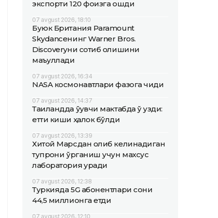
экспорти 120 фоизга ошди
07 avgust 2026, 18:10
Буюк Британия Paramount
Skydanceнинг Warner Bros.
Discoveryни сотиб олишини
маъқуллади
07 avgust 2026, 16:34
NASA космонавтлари фазога чиқди
07 avgust 2026, 14:37
Таиландда ўқувчи мактабда ўқ узди:
етти киши ҳалок бўлди
07 avgust 2026, 13:39
Хитой Марсдан олиб келинадиган
тупроқни ўрганиш учун махсус
лаборатория қуради
07 avgust 2026, 12:38
Туркияда 5G абонентлари сони
44,5 миллионга етди
07 avgust 2026, 12:10