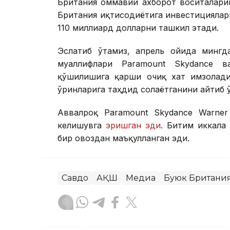
Британия оммавий ахборот воситалари
Британия иқтисодиётига инвестициялар
110 миллиард долларни ташкил этади.
Эслатиб ўтамиз, апрель ойида мингд
муаллифлари Paramount Skydance ва
қўшилишига қарши очиқ хат имзолади
ўринларига таҳдид солаётганини айтиб 
Аввалроқ Paramount Skydance Warner
келишувга
эришган эди
. Битим иккала
бир овоздан маъқулланган эди.
Савдо
АҚШ
Медиа
Буюк Британи