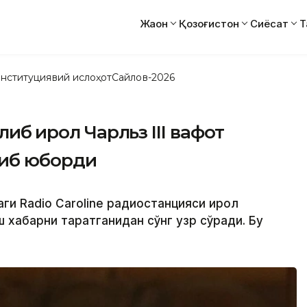
Жаҳон
Қозоғистон
Сиёсат
Т
нституциявий ислоҳот
Сайлов-2026
иб қирол Чарльз III вафот
атиб юборди
ги Radio Caroline радиостанцияси қирол
иш хабарни тарқатганидан сўнг узр сўради. Бу