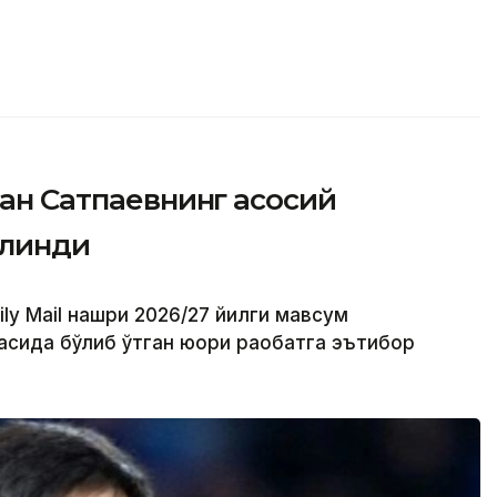
тан Сатпаевнинг асосий
илинди
ly Mail нашри 2026/27 йилги мавсум
ида бўлиб ўтган юқори рақобатга эътибор