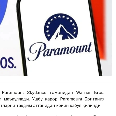
 Paramount Skydance томонидан Warner Bros.
и маъқуллади. Ушбу қарор Paramount Британия
тларни тақдим этганидан кейин қабул қилинди.