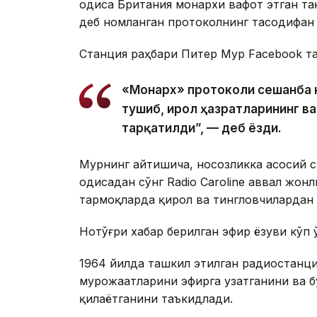
Ҳодиса Британия монархи вафот этган т
деб номланган протоколнинг тасодифан 
Станция раҳбари Питер Мур Facebook т
«Монарх» протоколи сешанба 
тушиб, Қирол ҳазратларининг в
тарқатилди”, — деб ёзди.
Мурнинг айтишича, носозликка асосий с
Ҳодисадан сўнг Radio Caroline аввал жон
тармоқларда қирол ва тингловчилардан 
Нотўғри хабар берилган эфир ёзуви кўп
1964 йилда ташкил этилган радиостанци
мурожаатларини эфирга узатганини ва 
қилаётганини таъкидлади.