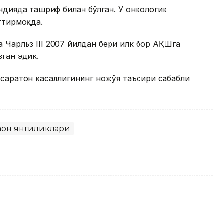
ндияда ташриф билан бўлган. У онкологик
ттирмоқда.
 Чарльз III 2007 йилдан бери илк бор АҚШга
ган эдик.
 саратон касаллигининг ножўя таъсири сабабли
ҳон янгиликлари