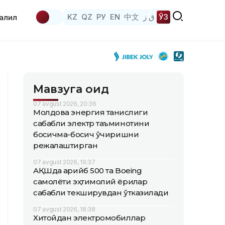
KZ
QZ
РУ
EN
中文
ق ز
ЎЗ
аҳлил
Мавзуга оид
07 avgust 2026, 20:36
Молдова энергия танқислиги
сабабли электр таъминотини
босқичма-босқич ўчиришни
режалаштирган
07 avgust 2026, 19:37
АҚШда қарийб 500 та Boeing
самолёти эҳтимолий ёриқлар
сабабли текширувдан ўтказилади
07 avgust 2026, 18:38
Хитойдан электромобиллар