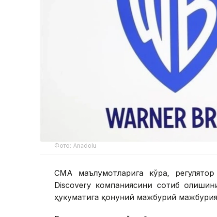
Фото: Аnadolu
CМА маълумотларига кўра, регулятор
Discovery компаниясини сотиб олишин
ҳукуматига қонуний мажбурий мажбурия