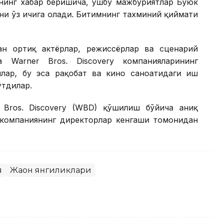
нинг хабар беришича, ушбу мажбуриятлар Буюк
ни ўз ичига олади. Битимнинг тахминий қиймати
ан ортиқ актёрлар, режиссёрлар ва сценарий
 Warner Bros. Discovery компанияларининг
лар, бу эса рақобат ва кино саноатидаги иш
ўтдилар.
 Bros. Discovery (WBD) қўшилиш бўйича аниқ
 компаниянинг директорлар кенгаши томонидан
я
Жаҳон янгиликлари