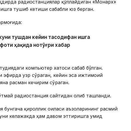
ақдирда радиостанциялар қўллайдиган «Монарх»
ишга тушиб кетиши сабабли юз берган.
армоғида:
куни тушдан кейин тасодифан ишга
афоти ҳақида нотўғри хабар
тудиядаги компьютер хатоси сабаб бўлган.
ли эфирда узр сўраган, кейин эса ижтимоий
яна расман кечирим сўраган.
 ўтмай радиостанция сайтидан олиб ташланди.
я бунгача қироллик оиласи аъзоларининг расмий
буни келажакда ҳам давом эттиришга умид