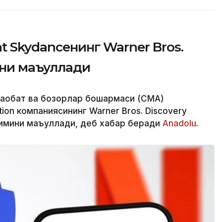
 Skydanceнинг Warner Bros.
ни маъқуллади
ақобат ва бозорлар бошқармаси (CМА)
ion компаниясининг Warner Bros. Discovery
имини маъқуллади, деб хабар беради
Аnadolu
.