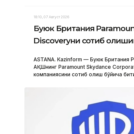
18:10, 07 Август 2026
Буюк Британия Paramount
Discoveryни сотиб олиши
ASTANА. Кazinform — Буюк Британия Р
АҚШнинг Paramount Skydance Corporat
компаниясини сотиб олиш бўйича бит