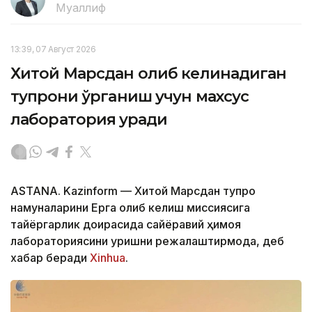
Муаллиф
13:39, 07 Август 2026
Хитой Марсдан олиб келинадиган
тупроқни ўрганиш учун махсус
лаборатория қуради
ASTANA. Kazinform — Хитой Марсдан тупроқ
намуналарини Ерга олиб келиш миссиясига
тайёргарлик доирасида сайёравий ҳимоя
лабораториясини қуришни режалаштирмоқда, деб
хабар беради
Xinhua
.