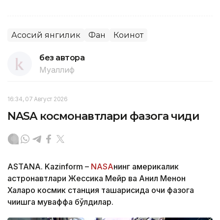
Асосий янгилик
Фан
Коинот
без автора
Муаллиф
16:34, 07 Август 2026
NASA космонавтлари фазога чиқди
ASTANA. Kazinform –
NASA
нинг америкалик
астронавтлари Жессика Мейр ва Анил Менон
Халқаро космик станция ташқарисида очиқ фазога
чиқишга муваффақ бўлдилар.