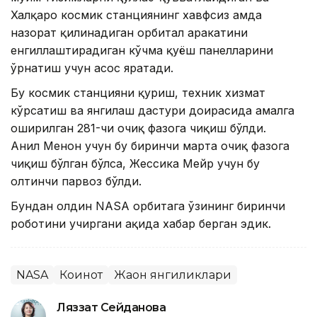
Халқаро космик станциянинг хавфсиз ҳамда
назорат қилинадиган орбитал ҳаракатини
енгиллаштирадиган кўчма қуёш панелларини
ўрнатиш учун асос яратади.
Бу космик станцияни қуриш, техник хизмат
кўрсатиш ва янгилаш дастури доирасида амалга
оширилган 281-чи очиқ фазога чиқиш бўлди.
Анил Менон учун бу биринчи марта очиқ фазога
чиқиш бўлган бўлса, Жессика Мейр учун бу
олтинчи парвоз бўлди.
Бундан олдин NASA орбитага ўзининг биринчи
роботини учиргани ҳақида хабар берган эдик.
NASA
Коинот
Жаҳон янгиликлари
Ляззат Сейданова