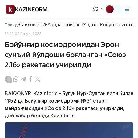
KAZINFORM
ЎЗ
Сайлов-2026
Ақорда
Тайинлов
Ҳодиса
Қонун ва интизо
Тренд:
14:01, 09 Август 2022
Бойқўнғир космодромидан Эрон
сунъий йўлдоши боғланган «Союз
2.1б» ракетаси учирилди
BAIQOŃYR. Kazinform - Бугун Нур-Султан вақти билан
11:52 да Байқўнғир космодроми №31 старт
майдончасидан «Союз 2.1б» ракетаси учирилди,
деб хабар беради Kazinform.