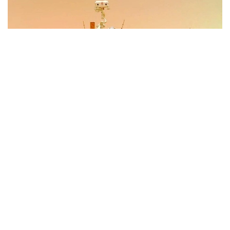
Фото: Xinhua
Иншоот Аньхой вилоятининг Хэфэй шаҳрида
жойлашган Чуқур коинотни тадқиқ этиш илмий-
технологик шаҳарчасининг биринчи босқичи
ҳудудида барпо этилади. Лаборатория
фаолиятининг бир қисмини Чуқур коинотни
тадқиқ этиш лабораторияси (DSEL) амалга
оширади.
Лабораторияда Марсдан келтириладиган