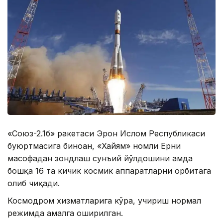
«Союз-2.1б» ракетаси Эрон Ислом Республикаси
буюртмасига биноан, «Хайям» номли Ерни
масофадан зондлаш сунъий йўлдошини ҳамда
бошқа 16 та кичик космик аппаратларни орбитага
олиб чиқади.
Космодром хизматларига кўра, учириш нормал
режимда амалга оширилган.