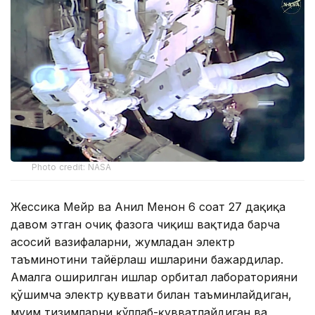
Photo credit: NASA
Жессика Мейр ва Анил Менон 6 соат 27 дақиқа
давом этган очиқ фазога чиқиш вақтида барча
асосий вазифаларни, жумладан электр
таъминотини тайёрлаш ишларини бажардилар.
Амалга оширилган ишлар орбитал лабораторияни
қўшимча электр қуввати билан таъминлайдиган,
муҳим тизимларни қўллаб-қувватлайдиган ва