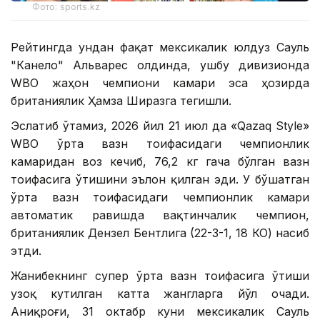
Фото: sports.kz
Рейтингда ундан фақат мексикалик юлдуз Сауль
"Канело" Альварес олдинда, ушбу дивизионда
WBО жаҳон чемпиони камари эса ҳозирда
британиялик Ҳамза Ширазга тегишли.
Эслатиб ўтамиз, 2026 йил 21 июл да «Qazaq Style»
WВО ўрта вазн тоифасидаги чемпионлик
камаридан воз кечиб, 76,2 кг гача бўлган вазн
тоифасига ўтишини эълон қилган эди. У бўшатган
ўрта вазн тоифасидаги чемпионлик камари
автоматик равишда вақтинчалик чемпион,
британиялик Дензел Бентлига (22-3-1, 18 КО) насиб
этди.
Жанибекнинг супер ўрта вазн тоифасига ўтиши
узоқ кутилган катта жангларга йўл очади.
Аниқроғи, 31 октабр куни мексикалик Сауль