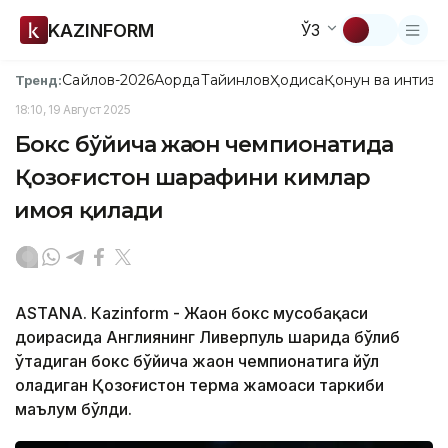
KAZINFORM
ЎЗ
Сайлов-2026
Ақорда
Тайинлов
Ҳодиса
Қонун ва интизо
Тренд:
18:10, 19 Август 2025
Бокс бўйича жаҳон чемпионатида
Қозоғистон шарафини кимлар
ҳимоя қилади
ASTANА. Кazinform - Жаҳон бокс мусобақаси
доирасида Англиянинг Ливерпуль шаҳрида бўлиб
ўтадиган бокс бўйича жаҳон чемпионатига йўл
оладиган Қозоғистон терма жамоаси таркиби
маълум бўлди.