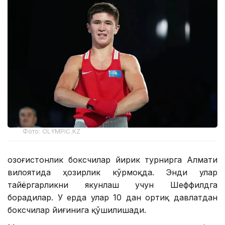
Фото: OLYMPIC.KZ
Қозоғистонлик боксчилар йирик турнирга Алмати
вилоятида ҳозирлик кўрмоқда. Энди улар
тайёргарликни якунлаш учун Шеффилдга
борадилар. У ерда улар 10 дан ортиқ давлатдан
боксчилар йиғинига қўшилишади.