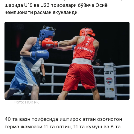
шаҳрида U19 ва U23 тоифалари бўйича Осиё
чемпионати расман якунланди.
Фото: НОК РК
40 та вазн тоифасида иштирок этган Қозоғистон
терма жамоаси 11 та олтин, 11 та кумуш ва 8 та
бронза медаль билан умумжамоа ҳисобида 2-