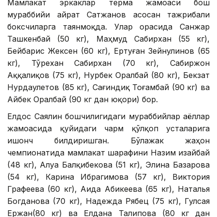
Мамлакат эркаклар терма жамоаси бош
мураббийи Қайрат Сатжанов асосан тажрибали
боксчиларга таянмоқда. Улар орасида Санжар
Ташкенбай (50 кг), Маҳмуд Сабирхан (55 кг),
Бейбарис Жексен (60 кг), Ертуған Зейнулинов (65
кг), Тўрехан Сабирхан (70 кг), Сабиржон
Аққалиқов (75 кг), Нурбек Оралбай (80 кг), Бекзат
Нурдаулетов (85 кг), Сағиндиқ Тоғамбай (90 кг) ва
Айбек Оралбай (90 кг дан юқори) бор.
Елдос Саялин бошчилигидаги мураббийлар аёллар
жамоасида қуйидаги чарм қўлқоп усталарига
ишонч билдиришган. Бўлажак жаҳон
чемпионатида мамлакат шарафини Назим Қизайбай
(48 кг), Алуа Балқибекова (51 кг), Элина Базарова
(54 кг), Карина Ибрагимова (57 кг), Виктория
Графеева (60 кг), Аида Абикеева (65 кг), Наталья
Богданова (70 кг), Надежда Рябец (75 кг), Гулсая
Ержан(80 кг) ва Елдана Талипова (80 кг дан