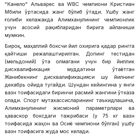
"Канело" Альварес ва WВC чемпиони Кристиан
Мбили ўртасида жанг бўлиб ўтади. Ушбу жанг
ғолиби келажакда Алимханулининг чемпионлик
учун асосий рақибларидан бирига айланиши
мумкин.
Бироқ, маҳаллий боксчи йил охирига қадар рингга
қайтиши режалаштирилган. Допинг тестидан
(мельдоний) ўта олмагани учун бир йиллик
дисквалификация муддатини ўтаётган
Жанибекнинг дисквалификацияси шу йилнинг
декабрь ойида тугайди. Шундан кейингина у янги
вазн тоифасидаги биринчи расмий жангини ўтказа
олади. Спорт мутахассисларининг таъкидлашича,
Алимханулининг жисмоний параметрлари ва
ҳаваскор боксдаги тажрибаси (у 75 кг вазн
тоифасида жаҳон ва Осиё чемпиони бўлган) ушбу
вазн тоифасига жуда мос келади.