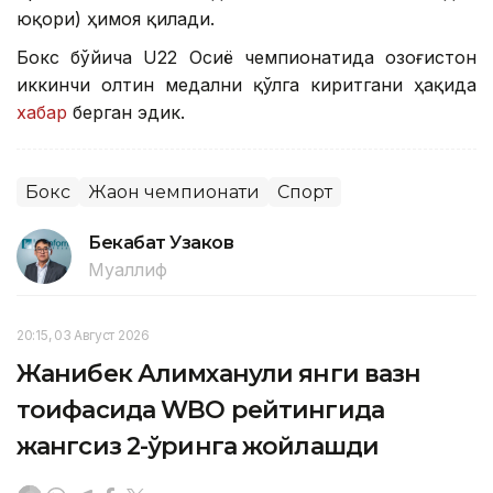
юқори) ҳимоя қилади.
Бокс бўйича U22 Осиё чемпионатида Қозоғистон
иккинчи олтин медални қўлга киритгани ҳақида
хабар
берган эдик.
Бокс
Жаҳон чемпионати
Спорт
Бекабат Узаков
Муаллиф
20:15, 03 Август 2026
Жанибек Алимханули янги вазн
тоифасида WBO рейтингида
жангсиз 2-ўринга жойлашди