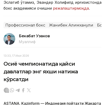
Эслатиб ўтамиз, Эвандер Холифилд Қирғизистонда
бокс академияси очишни
режалаштирмоқда
.
Профессионал бокс
Жанибек Алимханули
Бок
Бекабат Узаков
Муаллиф
13:33, 17 Июл 2026
Осиё чемпионатида қайси
давлатлар энг яхши натижа
кўрсатди
ASTANA. Kazinform — Индонезия пойтахти Жакарта