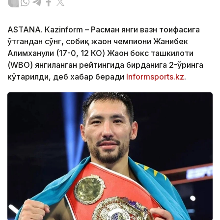
ASTANА. Кazinform – Расман янги вазн тоифасига
ўтгандан сўнг, собиқ жаҳон чемпиони Жанибек
Алимханули (17-0, 12 КО) Жаҳон бокс ташкилоти
(WBО) янгиланган рейтингида бирданига 2-ўринга
кўтарилди, деб хабар беради
Informsports.kz
.