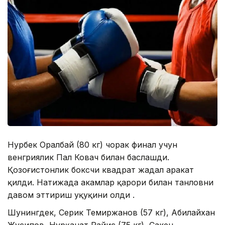
Нурбек Оралбай (80 кг) чорак финал учун
венгриялик Пал Ковач билан баҳслашди.
Қозоғистонлик боксчи квадрат жадал ҳаракат
қилди. Натижада ҳакамлар қарори билан танловни
давом эттириш ҳуқуқини олди .
Шунингдек, Серик Темиржанов (57 кг), Aбилайхан