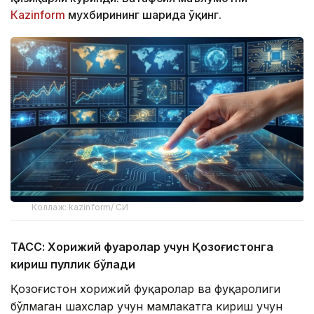
Кazinform
мухбирининг шарҳида ўқинг.
Коллаж: kazinform/ СИ
ТАСС: Хорижий фуқаролар учун Қозоғистонга
кириш пуллик бўлади
Қозоғистон хорижий фуқаролар ва фуқаролиги
бўлмаган шахслар учун мамлакатга кириш учун