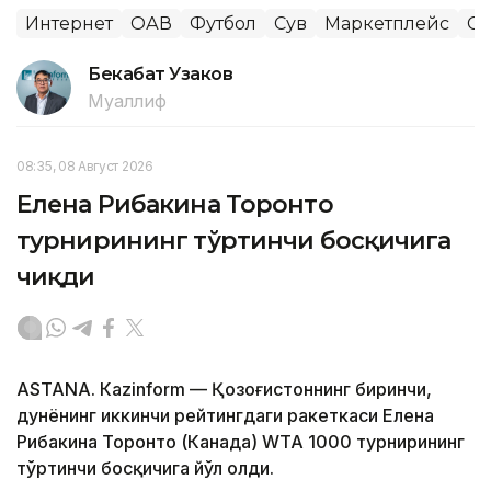
Интернет
ОАВ
Футбол
Сув
Маркетплейс
Сп
Бекабат Узаков
Муаллиф
08:35, 08 Август 2026
Елена Рибакина Торонто
турнирининг тўртинчи босқичига
чиқди
ASTANА. Кazinform — Қозоғистоннинг биринчи,
дунёнинг иккинчи рейтингдаги ракеткаси Елена
Рибакина Торонто (Канада) WТА 1000 турнирининг
тўртинчи босқичига йўл олди.