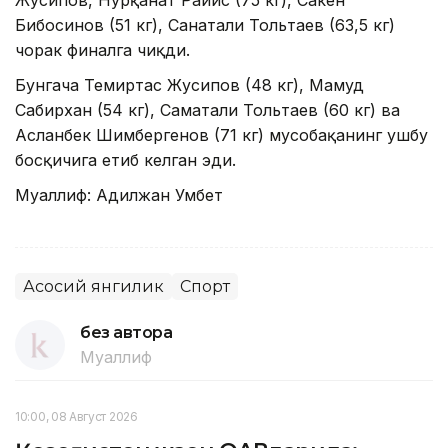
Жусипов, Нурқанат Райис (75 кг), Сакен
Бибосинов (51 кг), Санатали Тольтаев (63,5 кг)
чорак финалга чиқди.
Бунгача Темиртас Жусипов (48 кг), Маҳмуд
Сабирхан (54 кг), Саматали Тольтаев (60 кг) ва
Aсланбек Шимбергенов (71 кг) мусобақанинг ушбу
босқичига етиб келган эди.
Муаллиф: Адилжан Умбет
Асосий янгилик
Спорт
без автора
Муаллиф
10:00, 08 Август 2026