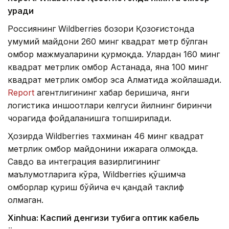
қуради
Россиянинг Wildberries бозори Қозоғистонда
умумий майдони 260 минг квадрат метр бўлган
омбор мажмуаларини қурмоқда. Улардан 160 минг
квадрат метрлик омбор Астанада, яна 100 минг
квадрат метрлик омбор эса Алматида жойлашади.
Report
агентлигининг хабар беришича, янги
логистика иншоотлари келгуси йилнинг биринчи
чорагида фойдаланишга топширилади.
Ҳозирда Wildberries тахминан 46 минг квадрат
метрлик омбор майдонини ижарага олмоқда.
Савдо ва интеграция вазирлигининг
маълумотларига кўра, Wildberries қўшимча
омборлар қуриш бўйича ҳеч қандай таклиф
олмаган.
Xinhuа: Каспий денгизи тубига оптик кабель