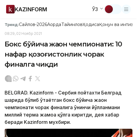
KAZINFORM
ЎЗ
Сайлов-2026
Ақорда
Тайинлов
Ҳодиса
Қонун ва интизо
Тренд:
08:29, 02 Ноябр 2021
Бокс бўйича жаҳон чемпионати: 10
нафар қозоғистонлик чорак
финалга чиқди
BELGRAD. Kazinform - Сербия пойтахти Белград
шаҳрида бўлиб ўтаётган бокс бўйича жаҳон
чемпионати чорак финалига ўнинчи йўлланмани
миллий терма жамоа қўлга киритди, дея хабар
беради Kazinform мухбири.