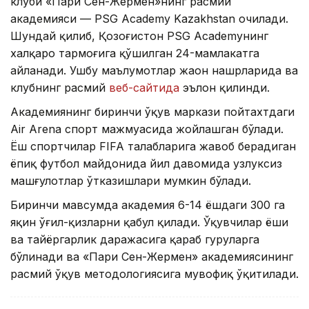
клуби «Пари Сен-Жермен»нинг расмий
академияси — PSG Academy Kazakhstan очилади.
Шундай қилиб, Қозоғистон PSG Academyнинг
халқаро тармоғига қўшилган 24-мамлакатга
айланади. Ушбу маълумотлар жаҳон нашрларида ва
клубнинг расмий
веб-сайтида
эълон қилинди.
Академиянинг биринчи ўқув маркази пойтахтдаги
Air Arena спорт мажмуасида жойлашган бўлади.
Ёш спортчилар FIFA талабларига жавоб берадиган
ёпиқ футбол майдонида йил давомида узлуксиз
машғулотлар ўтказишлари мумкин бўлади.
Биринчи мавсумда академия 6-14 ёшдаги 300 га
яқин ўғил-қизларни қабул қилади. Ўқувчилар ёши
ва тайёргарлик даражасига қараб гуруҳларга
бўлинади ва «Пари Сен-Жермен» академиясининг
расмий ўқув методологиясига мувофиқ ўқитилади.