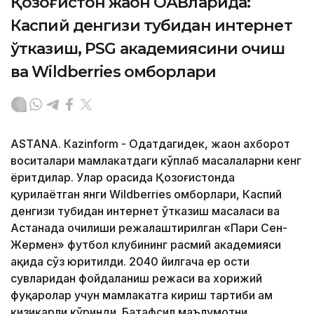
Қозоғистон жаҳон ОАВларида:
Каспий денгизи тубидан интернет
ўтказиш, PSG академиясини очиш
ва Wildberries омборлари
ASTANА. Кazinform - Одатдагидек, жаҳон ахборот
воситалари мамлакатдаги кўплаб масалаларни кенг
ёритдилар. Улар орасида Қозоғистонда
қурилаётган янги Wildberries омборлари, Каспий
денгизи тубидан интернет ўтказиш масаласи ва
Астанада очилиши режалаштирилган «Пари Сен-
Жермен» футбол клубининг расмий академияси
ҳақида сўз юритилди. 2040 йилгача ер ости
сувларидан фойдаланиш режаси ва хорижий
фуқаролар учун мамлакатга кириш тартиби ҳам
қизиқарли кўринди. Батафсил маълумотни