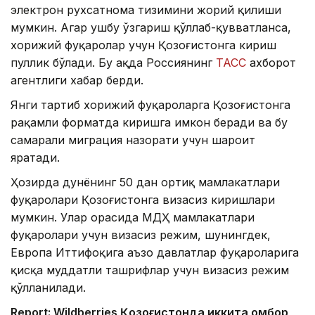
электрон рухсатнома тизимини жорий қилиши
мумкин. Агар ушбу ўзгариш қўллаб-қувватланса,
хорижий фуқаролар учун Қозоғистонга кириш
пуллик бўлади. Бу ҳақда Россиянинг
ТАСС
ахборот
агентлиги хабар берди.
Янги тартиб хорижий фуқароларга Қозоғистонга
рақамли форматда киришга имкон беради ва бу
самарали миграция назорати учун шароит
яратади.
Ҳозирда дунёнинг 50 дан ортиқ мамлакатлари
фуқаролари Қозоғистонга визасиз киришлари
мумкин. Улар орасида МДҲ мамлакатлари
фуқаролари учун визасиз режим, шунингдек,
Европа Иттифоқига аъзо давлатлар фуқароларига
қисқа муддатли ташрифлар учун визасиз режим
қўлланилади.
Report: Wildberries Қозоғистонда иккита омбор