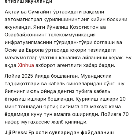
ётқизиш якунланди
Ақтау ва Сумгайит ўртасидаги рақамли
автомагистрал қурилишининг энг қийин босқичи
якунланди. Янги йўналиш Қозоғистон ва
Озарбайжоннинг телекоммуникация
инфратузилмасини тўғридан-тўғри боғлаши ва
Осиё ва Европа ўртасида юқори тезликдаги
маълумотлар узатиш каналига айланиши керак. Бу
ҳақда
Xinhua
ахборот агентлиги хабар берди.
Лойиҳа 2025 йилда бошланган. Муҳандислик
тадқиқотлари ва кабель синовларидан сўнг, шу
йилнинг июль ойида денгиз тубига кабель
ётқизиш ишлари бошланди. Қурилиш ишлари 20
минг тоннадан ортиқ сиғимга эга махсус кема
ёрдамида куну тун амалга оширилди. Лойиҳага 70
нафар мутахассис жалб қилинди.
Jiji Press: Ер ости сувларидан фойдаланиш