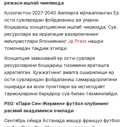
режаси ишлаб чиқилмоқда
Қозоғистон 2027-2040 йилларга мўлжалланган Ер
ости сувларидан фойдаланиш ва уларни
бошқариш концепциясини ишлаб чиқмоқда. Сув
ресурслари ва ирригация вазирлигининг
маълумотлари Япониянинг
Jiji Press
нашри
томонидан тақдим этилди.
Концепция замонавий ер ости сувлари
ресурсларини бошқариш тизимини яратишга
қаратилган. Ҳужжатнинг амалга оширилиши ер
ости сувларидан фойдаланиш самарадорлигини
оширади ва аҳоли пунктлари ва иқтисодиёт
тармоқларини барқарор сув билан таъминлайди.
PSG: «Пари Сен-Жермен» футбол клубининг
расмий академияси очилади
Сентябрь ойида Астанада машҳур француз футбол