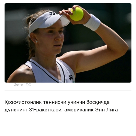
Фото: ҚТФ
Қозоғистонлик теннисчи учинчи босқичда
дунёнинг 31-ракеткаси, америкалик Энн Лига
қарши ўз маҳоратини намойиш этди.
Бу икки спортчи ўртасидаги биринчи учрашув
эди.