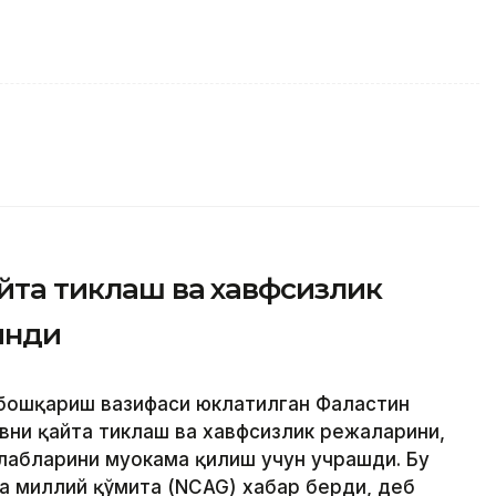
айта тиклаш ва хавфсизлик
инди
 бошқариш вазифаси юклатилган Фаластин
вни қайта тиклаш ва хавфсизлик режаларини,
лабларини муҳокама қилиш учун учрашди. Бу
ча миллий қўмита (NCAG) хабар берди, деб