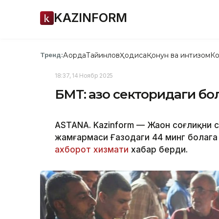
KAZINFORM
Ақорда
Тайинлов
Ҳодиса
Қонун ва интизом
Ко
Тренд:
18:37, 14 Ноябр 2025
БМТ: Ғазо секторидаги б
ASTANA. Kazinform — Жаҳон соғлиқни
жамғармаси Ғазодаги 44 минг болага
ахборот хизмати
хабар берди.