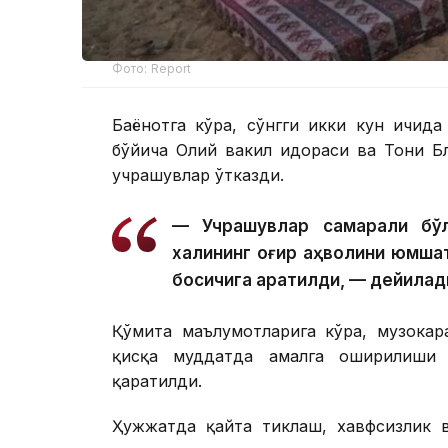
Фото: Report
Баёнотга кўра, сўнгги икки кун ичида
бўйича Олий вакил идораси ва Тони Б
учрашувлар ўтказди.
— Учрашувлар самарали бўл
халқининг оғир аҳволини юмша
босқичига қаратилди, — дейила
Қўмита маълумотларига кўра, музокар
қисқа муддатда амалга оширилиши 
қаратилди.
Ҳужжатда қайта тиклаш, хавфсизлик в