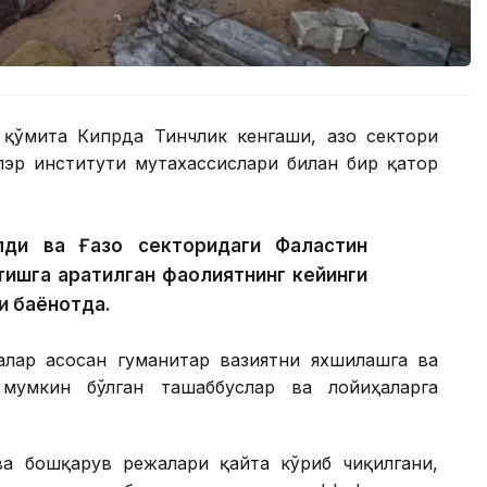
 қўмита Кипрда Тинчлик кенгаши, Ғазо сектори
лэр институти мутахассислари билан бир қатор
ди ва Ғазо секторидаги Фаластин
тишга қаратилган фаолиятнинг кейинги
ди баёнотда.
алар асосан гуманитар вазиятни яхшилашга ва
мумкин бўлган ташаббуслар ва лойиҳаларга
а бошқарув режалари қайта кўриб чиқилгани,