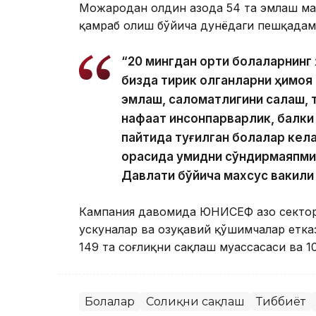
Можародан олдин Ғазода 54 та эмлаш ма
қамраб олиш бўйича дунёдаги пешқадам
“20 мингдан ортиқ болаларнинг
бизда тирик қолганларни ҳимоя
эмлаш, саломатлигини сақлаш, 
нафақат инсонпарварлик, балки
пайтида туғилган болалар кела
орасида умидни сўндирмаяпми
Давлати бўйича махсус вакили
Кампания давомида ЮНИCЕФ Ғазо сектори
ускуналар ва озуқавий қўшимчалар етка
149 та соғлиқни сақлаш муассасаси ва 1
Болалар
Соғлиқни сақлаш
Тиббиёт