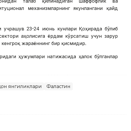
монидан талаб қилинадиган шаффофлик ва
туционал механизмларнинг якунлангани қайд
и учрашув 23-24 июнь кунлари Қоҳирада бўлиб
 сектори аҳолисига ёрдам кўрсатиш учун зарур
 кенгроқ жараённинг бир қисмидир.
оридаги ҳужумлари натижасида ҳалок бўлганлар
он янгиликлари
Фаластин