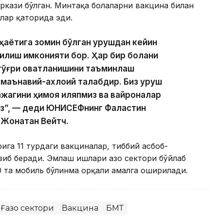
ркази бўлган. Минтақа болаларни вакцина билан
лар қаторида эди.
 ҳаётига зомин бўлган урушдан кейин
 қилиш имконияти бор. Ҳар бир болани
тўғри овқатланишини таъминлаш
 маънавий-ахлоқий талабдир. Биз уруш
жагини ҳимоя қиляпмиз ва вайроналар
з”, — деди ЮНИCЕФнинг Фаластин
 Жонатан Вейтч.
га 11 турдаги вакциналар, тиббий асбоб-
зиб беради. Эмлаш ишлари Ғазо сектори бўйлаб
0 та мобиль бўлинма орқали амалга оширилади.
Ғазо сектори
Вакцина
БМТ