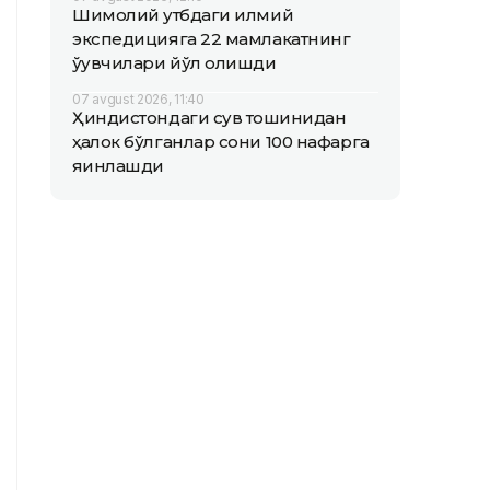
Шимолий қутбдаги илмий
экспедицияга 22 мамлакатнинг
ўқувчилари йўл олишди
07 avgust 2026, 11:40
Ҳиндистондаги сув тошқинидан
ҳалок бўлганлар сони 100 нафарга
яқинлашди