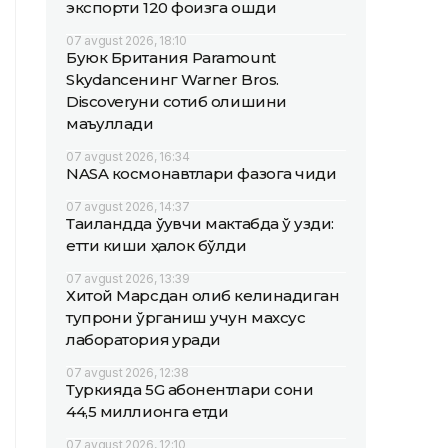
экспорти 120 фоизга ошди
07 avgust 2026, 18:10
Буюк Британия Paramount
Skydanceнинг Warner Bros.
Discoveryни сотиб олишини
маъқуллади
07 avgust 2026, 16:34
NASA космонавтлари фазога чиқди
07 avgust 2026, 14:37
Таиландда ўқувчи мактабда ўқ узди:
етти киши ҳалок бўлди
07 avgust 2026, 13:39
Хитой Марсдан олиб келинадиган
тупроқни ўрганиш учун махсус
лаборатория қуради
07 avgust 2026, 12:38
Туркияда 5G абонентлари сони
44,5 миллионга етди
07 avgust 2026, 12:10