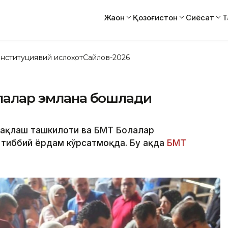
Жаҳон
Қозоғистон
Сиёсат
Т
нституциявий ислоҳот
Сайлов-2026
олалар эмлана бошлади
 сақлаш ташкилоти ва БМТ Болалар
 тиббий ёрдам кўрсатмоқда. Бу ҳақда
БМТ