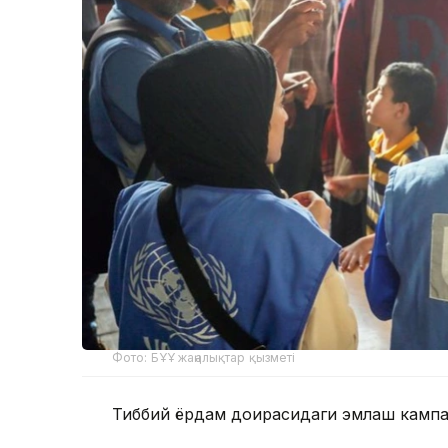
Фото: БҰҰ жаңалықтар қызметі
Тиббий ёрдам доирасидаги эмлаш кампан