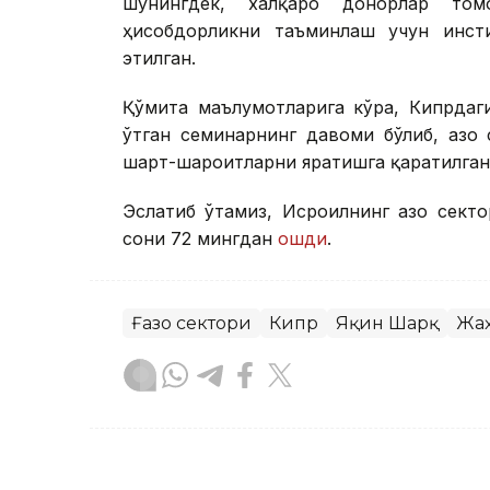
шунингдек, халқаро донорлар то
ҳисобдорликни таъминлаш учун инсти
этилган.
Қўмита маълумотларига кўра, Кипрдаг
ўтган семинарнинг давоми бўлиб, Ғазо
шарт-шароитларни яратишга қаратилган
Эслатиб ўтамиз, Исроилнинг Ғазо сект
сони 72 мингдан
ошди
.
Ғазо сектори
Кипр
Яқин Шарқ
Жаҳ
Бекабат Узаков