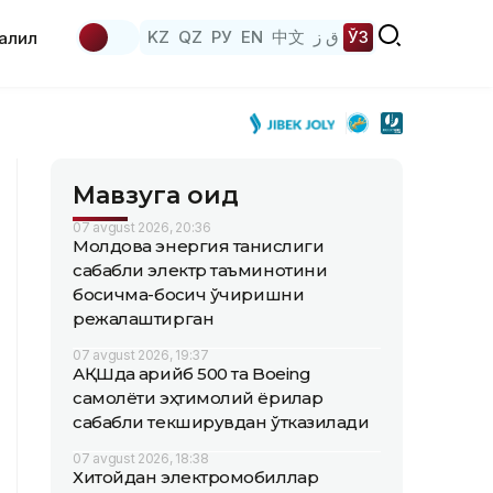
KZ
QZ
РУ
EN
中文
ق ز
ЎЗ
аҳлил
Мавзуга оид
07 avgust 2026, 20:36
Молдова энергия танқислиги
сабабли электр таъминотини
босқичма-босқич ўчиришни
режалаштирган
07 avgust 2026, 19:37
АҚШда қарийб 500 та Boeing
самолёти эҳтимолий ёриқлар
сабабли текширувдан ўтказилади
07 avgust 2026, 18:38
Хитойдан электромобиллар