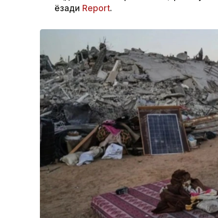
ёзади
Report
.