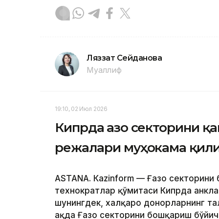
Ляззат Сейданова
Муаллиф
19:10, 02 Июл 2026
Кипрда Ғазо секторини қ
режалари муҳокама қил
ASTANА. Кazinform — Ғазо секторини
технократлар қўмитаси Кипрда анкла
шунингдек, халқаро донорларнинг та
ҳақда Ғазо секторини бошқариш бўйи