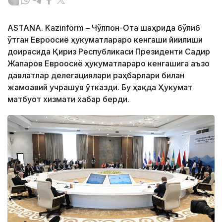
ASTANA. Kazinform
–
Чўлпон-Ота шаҳрида бўлиб
ўтган Евроосиё ҳукуматлараро кенгаши йиғилиши
доирасида Қирғиз Республикаси Президенти Садир
Жапаров Евроосиё ҳукуматлараро кенгашига аъзо
давлатлар делегациялари раҳбарлари билан
жамоавий учрашув ўтказди. Бу ҳақда Ҳукумат
матбуот хизмати хабар берди.