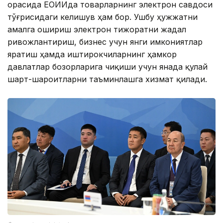
орасида ЕОИИда товарларнинг электрон савдоси
тўғрисидаги келишув ҳам бор. Ушбу ҳужжатни
амалга ошириш электрон тижоратни жадал
ривожлантириш, бизнес учун янги имкониятлар
яратиш ҳамда иштирокчиларнинг ҳамкор
давлатлар бозорларига чиқиши учун янада қулай
шарт-шароитларни таъминлашга хизмат қилади.