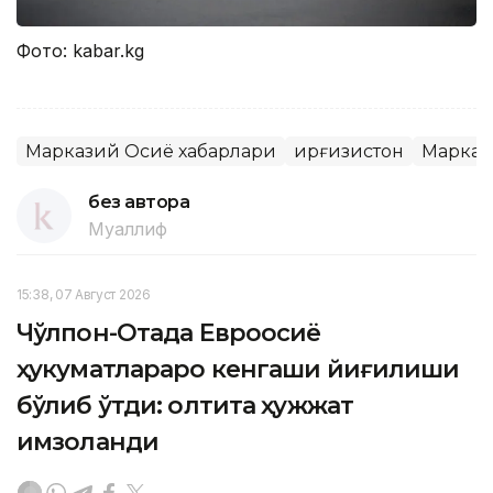
Фото: kabar.kg
Марказий Осиё хабарлари
Қирғизистон
Марказ
без автора
Муаллиф
15:38, 07 Август 2026
Чўлпон-Отада Евроосиё
ҳукуматлараро кенгаши йиғилиши
бўлиб ўтди: олтита ҳужжат
имзоланди