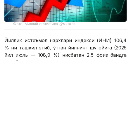
Фото: Миллий статистика қўмитаси
Йиллик истеъмол нархлари индекси (ИНИ) 106,4
% ни ташкил этиб, ўтган йилнинг шу ойига (2025
йил июль — 108,9 %) нисбатан 2,5 фоиз бандга
пасайди.
Июль ойида озиқ-овқат маҳсулотлари нархлари
ўртача 0,91 % га пасайиб, ноозиқ-овқат товарлари
0,3 % га ҳамда аҳолига кўрсатиладиган пуллик
хизматлар эса 0,5 % га қимматлашгани
кузатилган.
Асосий озиқ-овқат маҳсулотларидан сабзи (12,6
%), узун бошоқли гуруч (6,4 %), юмалоқ бошоқли
гуруч (6,1 %), мош (4,2 %), пиёз (1,7 %)