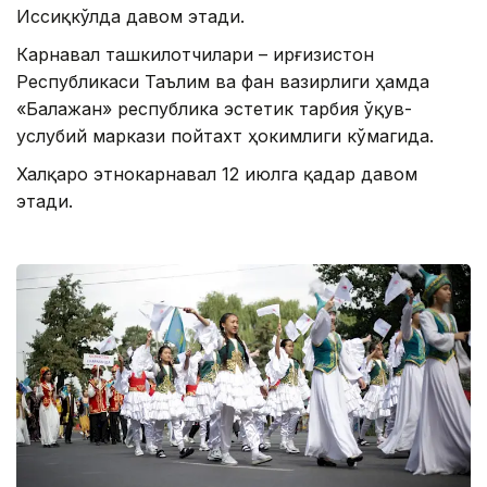
Иссиқкўлда давом этади.
Карнавал ташкилотчилари – Қирғизистон
Республикаси Таълим ва фан вазирлиги ҳамда
«Балажан» республика эстетик тарбия ўқув-
услубий маркази пойтахт ҳокимлиги кўмагида.
Халқаро этнокарнавал 12 июлга қадар давом
этади.