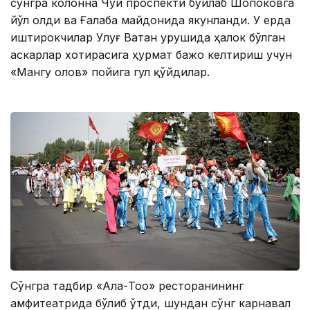
сўнгра колонна Чуй проспекти бўйлаб Шопоковга
йўл олди ва Ғалаба майдонида якунланди. У ерда
иштирокчилар Улуғ Ватан урушида ҳалок бўлган
аскарлар хотирасига ҳурмат бажо келтириш учун
«Мангу олов» пойига гул қўйдилар.
Сўнгра тадбир «Ала-Тоо» ресторанининг
амфитеатрида бўлиб ўтди, шундан сўнг карнавал