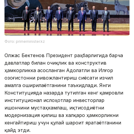
Фото: primeminister.kz
Олжас Бектенов Президент раҳбарлигида барча
давлатлар билан очиқлик ва конструктив
ҳамкорликка асосланган Адолатли ва Илғор
Қозоғистонни ривожлантириш сиёсати изчил
амалга оширилаётганини таъкидлади. Янги
Конституцияда назарда тутилган кенг қамровли
институционал ислоҳотлар инвесторлар
ишончини мустаҳкамлаш, иқтисодиётни
модернизация қилиш ва халқаро ҳамкорликни
кенгайтириш учун қулай шароит яратаётганини
қайд этди.