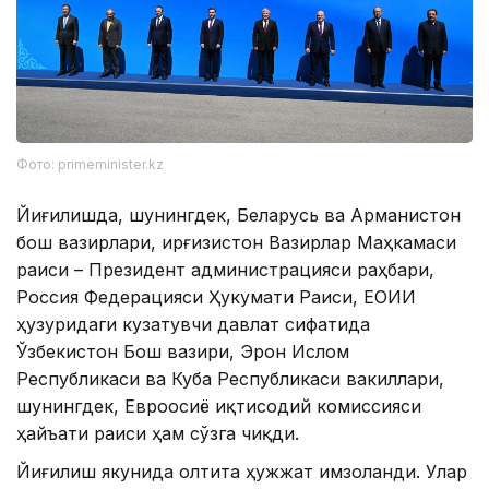
Фото: primeminister.kz
Йиғилишда, шунингдек, Беларусь ва Арманистон
бош вазирлари, Қирғизистон Вазирлар Маҳкамаси
раиси – Президент администрацияси раҳбари,
Россия Федерацияси Ҳукумати Раиси, ЕОИИ
ҳузуридаги кузатувчи давлат сифатида
Ўзбекистон Бош вазири, Эрон Ислом
Республикаси ва Куба Республикаси вакиллари,
шунингдек, Евроосиё иқтисодий комиссияси
ҳайъати раиси ҳам сўзга чиқди.
Йиғилиш якунида олтита ҳужжат имзоланди. Улар