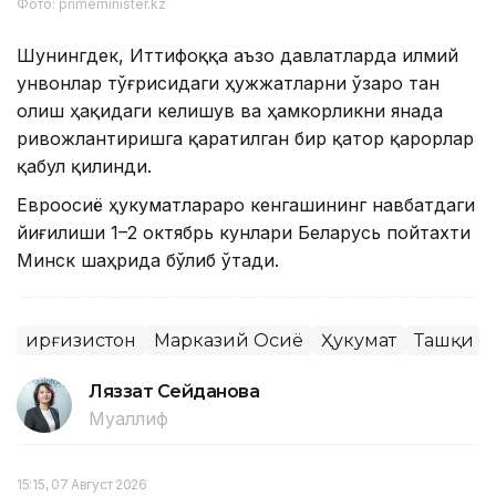
Фото: primeminister.kz
Шунингдек, Иттифоққа аъзо давлатларда илмий
унвонлар тўғрисидаги ҳужжатларни ўзаро тан
олиш ҳақидаги келишув ва ҳамкорликни янада
ривожлантиришга қаратилган бир қатор қарорлар
қабул қилинди.
Евроосиё ҳукуматлараро кенгашининг навбатдаги
йиғилиши 1–2 октябрь кунлари Беларусь пойтахти
Минск шаҳрида бўлиб ўтади.
Қирғизистон
Марказий Осиё
Ҳукумат
Ташқи с
Ляззат Сейданова
Муаллиф
15:15, 07 Август 2026