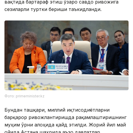
вақтида бартараф этиш ўзаро савдо ривожига
сезиларли туртки бериши таъкидланди.
Фото: primeminister.kz
Бундан ташқари, миллий иқтисодиётларни
барқарор ривожлантиришда рақамлаштиришнинг
муҳим ўрни алоҳида қайд этилди. Жорий йил май
ойида Астана шаҳрида аъзо давлатлар