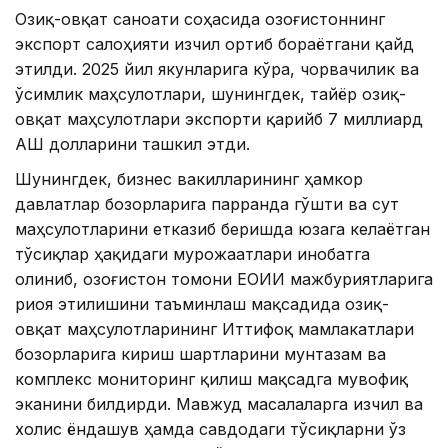
Озиқ-овқат саноати соҳасида Қозоғистоннинг
экспорт салоҳияти изчил ортиб бораётгани қайд
этилди. 2025 йил якунларига кўра, чорвачилик ва
ўсимлик маҳсулотлари, шунингдек, тайёр озиқ-
овқат маҳсулотлари экспорти қарийб 7 миллиард
АҚШ долларини ташкил этди.
Шунингдек, бизнес вакилларининг ҳамкор
давлатлар бозорларига парранда гўшти ва сут
маҳсулотларини етказиб беришда юзага келаётган
тўсиқлар ҳақидаги мурожаатлари инобатга
олиниб, Қозоғистон томони ЕОИИ мажбуриятларига
риоя этилишини таъминлаш мақсадида озиқ-
овқат маҳсулотларининг Иттифоқ мамлакатлари
бозорларига кириш шартларини мунтазам ва
комплекс мониторинг қилиш мақсадга мувофиқ
эканини билдирди. Мавжуд масалаларга изчил ва
холис ёндашув ҳамда савдодаги тўсиқларни ўз