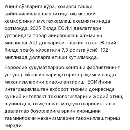
Унинг сўзларига кўра, ҳозирги ташқи
қийинчиликлар шароитида иқтисодий
ҳамкорликни мустаҳкамлаш аҳамияти янада
ортмоқда. 2025 йилда ЕОИИ давлатлари
ўртасидаги товар айирбошлаш ҳажми 95
миллиард АҚШ долларини ташкил этган. Жорий
йилда эса бу кўрсаткич 7,3 фоизга ўсиб, 102
миллиард долларга етиши кутилмоқда.
Евроосиё ҳукуматлараро кенгаши фаолиятининг
устувор йўналишлари қаторига рақамли савдо
механизмларини ривожлантириш, ЕОИИнинг
интеграциялашган ахборот тизими доирасида
сунъий интеллект технологияларини жорий этиш,
шунингдек, озиқ-овқат маҳсулотларининг аъзо
давлатлар бозорларига эркин киришини
таъминловчи механизмларни такомиллаштириш
киради.