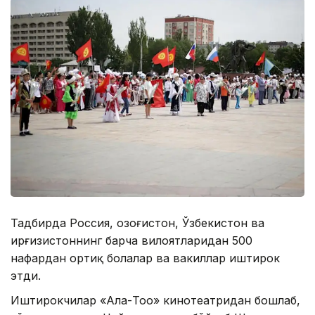
Тадбирда Россия, Қозоғистон, Ўзбекистон ва
Қирғизистоннинг барча вилоятларидан 500
нафардан ортиқ болалар ва вакиллар иштирок
этди.
Иштирокчилар «Ала-Тоо» кинотеатридан бошлаб,