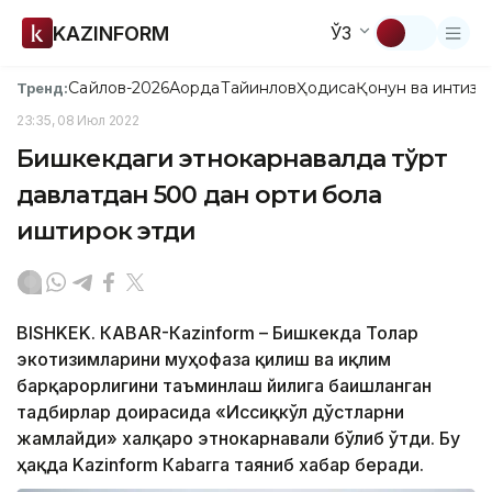
KAZINFORM
ЎЗ
Сайлов-2026
Ақорда
Тайинлов
Ҳодиса
Қонун ва интизо
Тренд:
23:35, 08 Июл 2022
Бишкекдаги этнокарнавалда тўрт
давлатдан 500 дан ортиқ бола
иштирок этди
BISHKEK. КАBAR-Кazinform – Бишкекда Тоғлар
экотизимларини муҳофаза қилиш ва иқлим
барқарорлигини таъминлаш йилига бағишланган
тадбирлар доирасида «Иссиқкўл дўстларни
жамлайди» халқаро этнокарнавали бўлиб ўтди. Бу
ҳақда Kazinform Кabarга таяниб хабар беради.