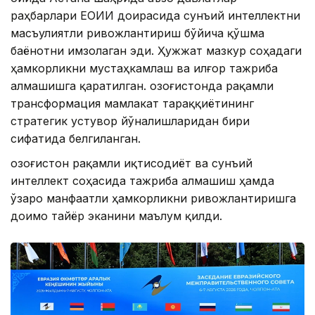
раҳбарлари ЕОИИ доирасида сунъий интеллектни
масъулиятли ривожлантириш бўйича қўшма
баёнотни имзолаган эди. Ҳужжат мазкур соҳадаги
ҳамкорликни мустаҳкамлаш ва илғор тажриба
алмашишга қаратилган. Қозоғистонда рақамли
трансформация мамлакат тараққиётининг
стратегик устувор йўналишларидан бири
сифатида белгиланган.
Қозоғистон рақамли иқтисодиёт ва сунъий
интеллект соҳасида тажриба алмашиш ҳамда
ўзаро манфаатли ҳамкорликни ривожлантиришга
доимо тайёр эканини маълум қилди.