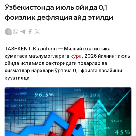
Ўзбекистонда июль ойида 0,1
фоизлик дефляция қайд этилди
TASHKENT. Kazinform — Миллий статистика
қўмитаси маълумотларига
кўра
, 2026 йилнинг июль
ойида истеъмол секторидаги товарлар ва
хизматлар нархлари ўртача 0,1 фоизга пасайиши
кузатилди.