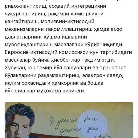
ривожлантириш, соҳавий интеграцияни
чуқурлаштириш, рақамли ҳамкорликни
кенгайтириш, молиявий-иқтисодий
механизмларни такомиллаштириш ҳамда аъзо
давлатларнинг қўшма ишларини
мувофиқлаштириш масалалари кўриб чиқилди.
Евроосиё иқтисодий комиссияси кун тартибидаги
масалалар бўйича ҳисоботлар тақдим этди.
Хусусан, юк темир йўл ташувлари ва транспорт
йўлакларини рақамлаштириш, электрон савдо,
иқлим соҳасидаги ҳамкорлик ва бошқа
йўналишлар муҳокама қилинди.