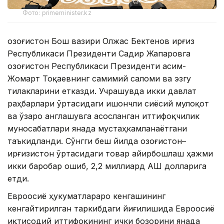
Фото: primeminister.kz
Қозоғистон Бош вазири Олжас Бектенов Қирғиз
Республикаси Президенти Садир Жапаровга
Қозоғистон Республикаси Президенти Қасим-
Жомарт Тоқаевнинг самимий саломи ва эзгу
тилакларини етказди. Учрашувда икки давлат
раҳбарлари ўртасидаги ишончли сиёсий мулоқот
ва ўзаро англашувга асосланган иттифоқчилик
муносабатлари янада мустаҳкамланаётгани
таъкидланди. Сўнгги беш йилда Қозоғистон–
Қирғизистон ўртасидаги товар айирбошлаш ҳажми
икки баробар ошиб, 2,2 миллиард АҚШ долларига
етди.
Евроосиё ҳукуматлараро кенгашининг
кенгайтирилган таркибдаги йиғилишида Евроосиё
иқтисодий иттифоқининг ички бозорини янада