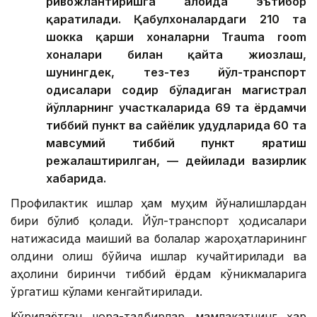
ривожлантиришга алоҳида эътибор
қаратилади. Қабулхоналардаги 210 та
шокка қарши хоналарни Trauma room
хоналари билан қайта жиҳозлаш,
шунингдек, тез-тез йўл-транспорт
ҳодисалари содир бўладиган магистрал
йўлларнинг участкаларида 69 та ёрдамчи
тиббий пункт ва сайёҳлик ҳудудларида 60 та
мавсумий тиббий пункт яратиш
режалаштирилган, — дейилади вазирлик
хабарида.
Профилактик ишлар ҳам муҳим йўналишлардан
бири бўлиб қолади. Йўл-транспорт ҳодисалари
натижасида маиший ва болалар жароҳатларининг
олдини олиш бўйича ишлар кучайтирилади ва
аҳолини биринчи тиббий ёрдам кўникмаларига
ўргатиш кўлами кенгайтирилади.
Кўрилаётган чора-тадбирлар мамлакатнинг ҳар