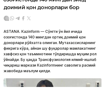
доимий қон донорлари бор
ASTANА. Кazinform — Сўнгги ўн йил ичида
Қозоғистонда 140 мингдан ортиқ доимий қон
донорлари рўйхатга олинган. Мутахассисларнинг
фикрига кўра, айнан шу фуқаролар мамлакатнинг
хавфсиз қон таъминотини тўлдиришда муҳим рол
ўйнайди. Бу ҳақда Трансфузиология илмий-ишлаб
чиқариш маркази Кazinformнинг саволига расмий
жавобида маълум қилди.