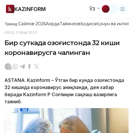
KAZINFORM
ЎЗ
Сайлов-2026
Ақорда
Тайинлов
Ҳодиса
Қонун ва интизо
Тренд:
09:50, 01 Май 2023
Бир суткада Қозоғистонда 32 киши
коронавирусга чалинган
ASTANA. Kazinform – Ўтган бир кунда Қозоғистонда
32 кишида коронавирус аниқланди, дея хабар
беради Kazinform ҚР Соғлиқни сақлаш вазирлига
таяниб.