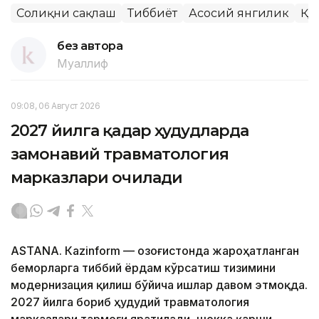
Соғлиқни сақлаш
Тиббиёт
Асосий янгилик
ҚР
без автора
Муаллиф
09:08, 06 Август 2026
2027 йилга қадар ҳудудларда
замонавий травматология
марказлари очилади
ASTANА. Кazinform — Қозоғистонда жароҳатланган
беморларга тиббий ёрдам кўрсатиш тизимини
модернизация қилиш бўйича ишлар давом этмоқда.
2027 йилга бориб ҳудудий травматология