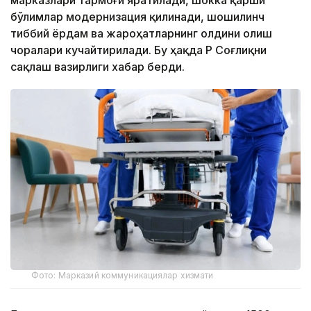
марказлари тармоғи яратилади, шокка қарши
бўлимлар модернизация қилинади, шошилинч
тиббий ёрдам ва жароҳатларнинг олдини олиш
чоралари кучайтирилади. Бу ҳақда ҚР Соғлиқни
сақлаш вазирлиги хабар берди.
Фото: Марказий коммуникациялар хизмати