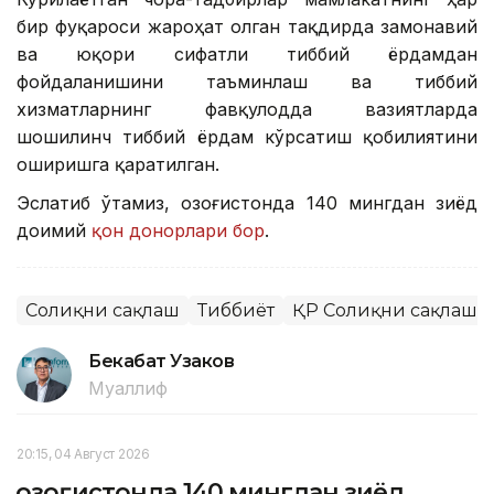
бир фуқароси жароҳат олган тақдирда замонавий
ва юқори сифатли тиббий ёрдамдан
фойдаланишини таъминлаш ва тиббий
хизматларнинг фавқулодда вазиятларда
шошилинч тиббий ёрдам кўрсатиш қобилиятини
оширишга қаратилган.
Эслатиб ўтамиз, Қозоғистонда 140 мингдан зиёд
доимий
қон донорлари бор
.
Соғлиқни сақлаш
Тиббиёт
ҚР Соғлиқни сақлаш 
Бекабат Узаков
Муаллиф
20:15, 04 Август 2026
Қозоғистонда 140 мингдан зиёд