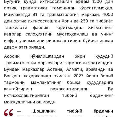
Бугунги кунда ихтисослашган ёрдам 1500 дан
ортиқ травматолог томонидан кўрсатилмоқда.
Мамлакатда 81 та травматология маркази, 4000
дан ортиқ ихтисослашган ўрин ва 260 та тиббиёт
ташкилоти фаолият юритмоқда. Хизматнинг
кадрлар салоҳиятини мустаҳкамлаш ва унинг
инфратузилмасини ривожлантириш бўйича ишлар
давом эттирилади.
Асосий йўналишлардан бири ҳудудий
травматология марказлари тармоғини яратишдир.
Бундай марказлар Астана, Алмати, Қарағанди ва
Балқаш шаҳарларида очилган. 2027 йилга бориб
тармоқни мамлакатнинг бошқа ҳудудларига
кенгайтириш режалаштирилган. Бу
ихтисослаштирилган тиббий ёрдамнинг
мавжудлигини оширади.
— Шошилинч тиббий ёрдамни