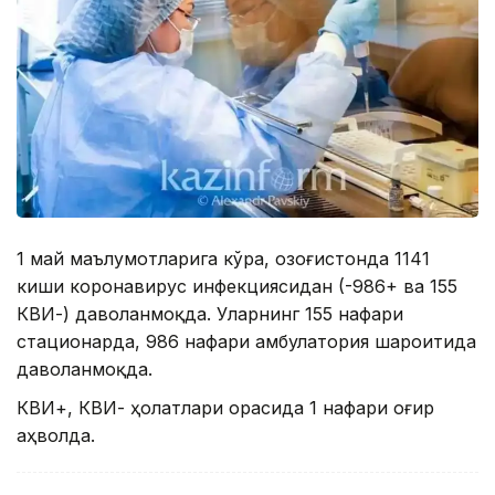
1 май маълумотларига кўра, Қозоғистонда 1141
киши коронавирус инфекциясидан (-986+ ва 155
КВИ-) даволанмоқда. Уларнинг 155 нафари
стационарда, 986 нафари амбулатория шароитида
даволанмоқда.
КВИ+, КВИ- ҳолатлари орасида 1 нафари оғир
аҳволда.