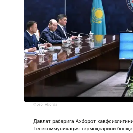
Фото: Akorda
Давлат раҳбарига Ахборот хавфсизлиги
Телекоммуникация тармоқларини бошқар