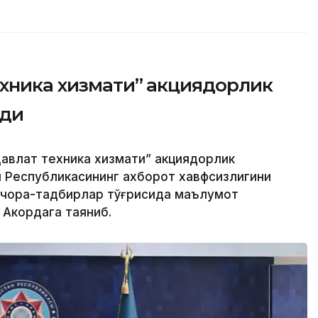
ехника хизмати” акциядорлик
рди
авлат техника хизмати” акциядорлик
н Республикасининг ахборот хавфсизлигини
 чора-тадбирлар тўғрисида маълумот
 Акордага таяниб.