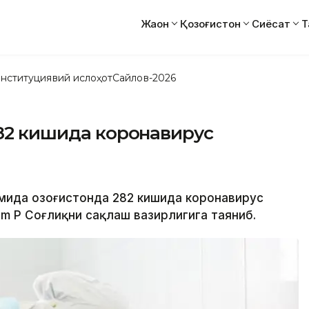
Жаҳон
Қозоғистон
Сиёсат
Т
нституциявий ислоҳот
Сайлов-2026
282 кишида коронавирус
омида Қозоғистонда 282 кишида коронавирус
m ҚР Соғлиқни сақлаш вазирлигига таяниб.