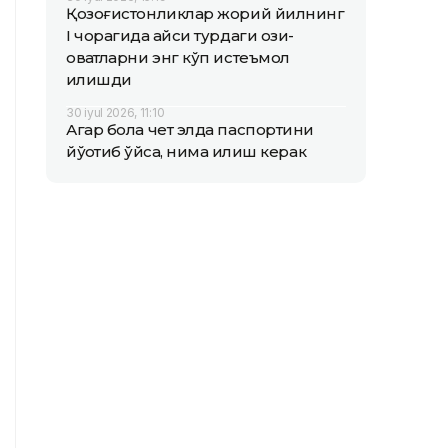
Қозоғистонликлар жорий йилнинг
I чорагида қайси турдаги озиқ-
овқатларни энг кўп истеъмол
қилишди
30 iyul 2026, 11:10
Агар бола чет элда паспортини
йўқотиб қўйса, нима қилиш керак