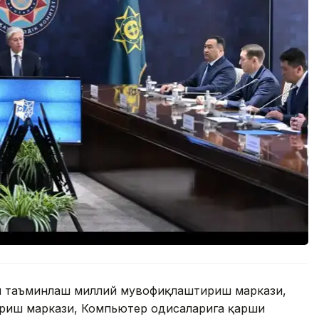
ни таъминлаш миллий мувофиқлаштириш маркази,
иш маркази, Компьютер ҳодисаларига қарши