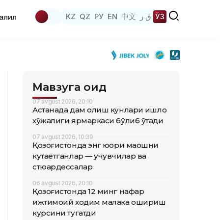
KZ
QZ
РУ
EN
中文
ق ز
ЎЗ
аҳлил
Мавзуга оид
07 avgust 2026, 20:10
Астанада дам олиш кунлари қишлоқ
хўжалиги ярмаркаси бўлиб ўтади
07 avgust 2026, 10:39
Қозоғистонда энг юқори маошни
кутаётганлар — учувчилар ва
стюардессалар
06 avgust 2026, 20:10
Қозоғистонда 12 минг нафар
ижтимоий ходим малака ошириш
курсини тугатди