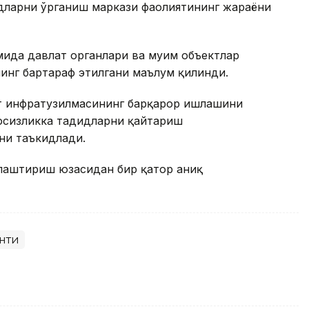
дларни ўрганиш маркази фаолиятининг жараёни
ида давлат органлари ва муҳим объектлар
нинг бартараф этилгани маълум қилинди.
т инфратузилмасининг барқарор ишлашини
вфсизликка таҳдидларни қайтариш
ни таъкидлади.
ллаштириш юзасидан бир қатор аниқ
нти