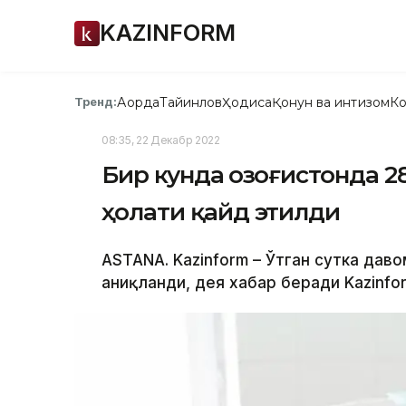
KAZINFORM
Ақорда
Тайинлов
Ҳодиса
Қонун ва интизом
Ко
Тренд:
08:35, 22 Декабр 2022
Бир кунда Қозоғистонда 
ҳолати қайд этилди
ASTANA. Kazinform – Ўтган сутка дав
аниқланди, дея хабар беради Kazinfor