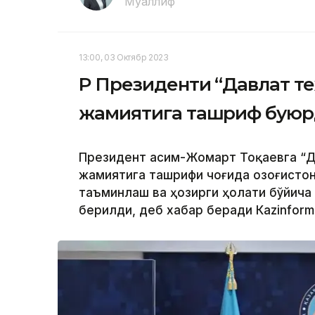
Муаллиф
13:00, 03 Октябр 2023
ҚР Президенти “Давлат т
жамиятига ташриф бую
Президент Қасим-Жомарт Тоқаевга “Д
жамиятига ташрифи чоғида Қозоғисто
таъминлаш ва ҳозирги ҳолати бўйича
берилди, деб хабар беради Каzinform