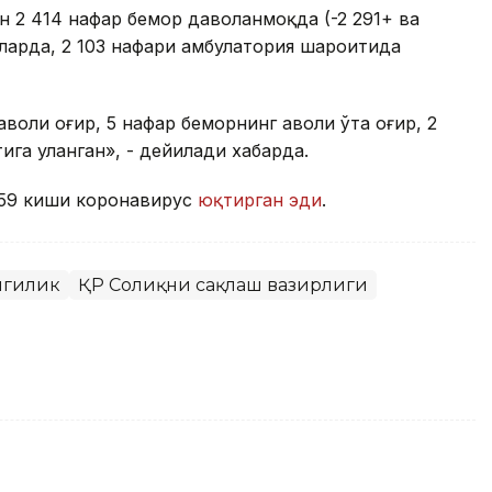
ан 2 414 нафар бемор даволанмоқда (-2 291+ ва
аларда, 2 103 нафари амбулатория шароитида
воли оғир, 5 нафар беморнинг аҳволи ўта оғир, 2
га уланган», - дейилади хабарда.
259 киши коронавирус
юқтирган эди
.
нгилик
ҚР Соғлиқни сақлаш вазирлиги