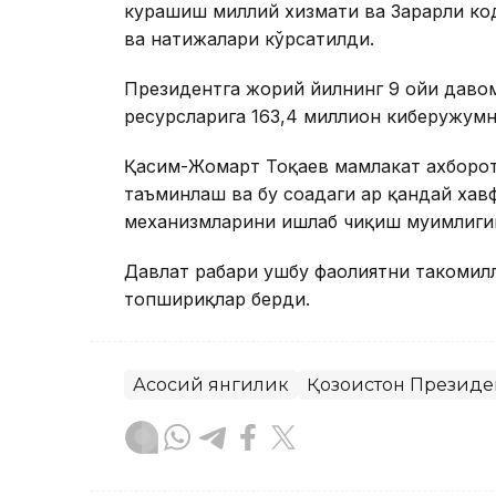
курашиш миллий хизмати ва Зарарли ко
ва натижалари кўрсатилди.
Президентга жорий йилнинг 9 ойи давом
ресурсларига 163,4 миллион киберҳужум
Қасим-Жомарт Тоқаев мамлакат ахборо
таъминлаш ва бу соҳадаги ҳар қандай ха
механизмларини ишлаб чиқиш муҳимлиги
Давлат раҳбари ушбу фаолиятни такоми
топшириқлар берди.
Асосий янгилик
Қозоғистон Президе