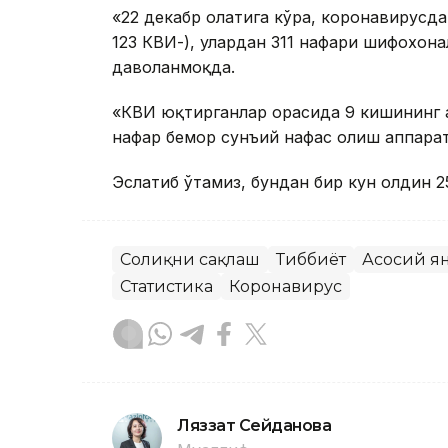
«22 декабр ҳолатига кўра, коронавирусд
123 КВИ-), улардан 311 нафари шифохон
даволанмоқда.
«КВИ юқтирганлар орасида 9 кишининг аҳ
нафар бемор сунъий нафас олиш аппарати
Эслатиб ўтамиз, бундан бир кун олдин 
Соғлиқни сақлаш
Тиббиёт
Асосий я
Статистика
Коронавирус
Ляззат Сейданова