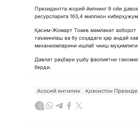
Президентга жорий йилнинг 9 ойи даво
ресурсларига 163,4 миллион киберҳужум
Қасим-Жомарт Тоқаев мамлакат ахборот
таъминлаш ва бу соҳадаги ҳар қандай ха
механизмларини ишлаб чиқиш муҳимлиги
Давлат раҳбари ушбу фаолиятни такомил
берди.
Асосий янгилик
Қозоғистон Президе
Бекабат Узаков