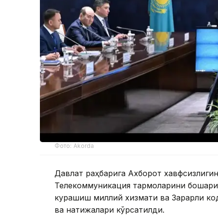
Фото: Akorda
Давлат раҳбарига Ахборот хавфсизлиги
Телекоммуникация тармоқларини бошқари
курашиш миллий хизмати ва Зарарли ко
ва натижалари кўрсатилди.