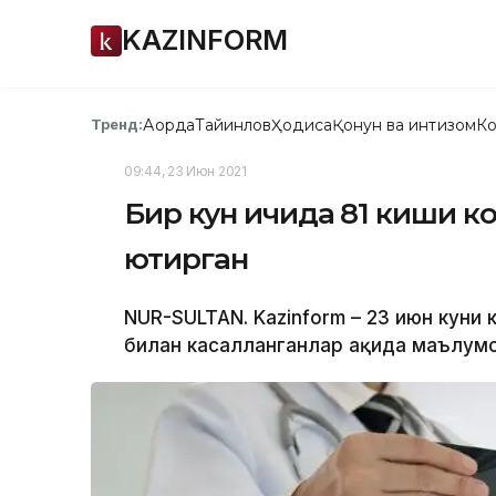
KAZINFORM
Ақорда
Тайинлов
Ҳодиса
Қонун ва интизом
Ко
Тренд:
09:44, 23 Июн 2021
Бир кун ичида 81 киши 
юқтирган
NUR-SULTAN. Kazinform – 23 июн куни
билан касалланганлар ҳақида маълум