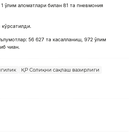
 1 ўлим аломатлари билан 81 та пневмония
 кўрсатилди.
аълумотлар: 56 627 та касалланиш, 972 ўлим
б чиққан.
нгилик
ҚР Соғлиқни сақлаш вазирлиги