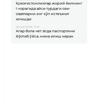
Қозоғистонликлар жорий йилнинг
I чорагида қайси турдаги озиқ-
овқатларни энг кўп истеъмол
қилишди
30 iyul 2026, 11:10
Агар бола чет элда паспортини
йўқотиб қўйса, нима қилиш керак