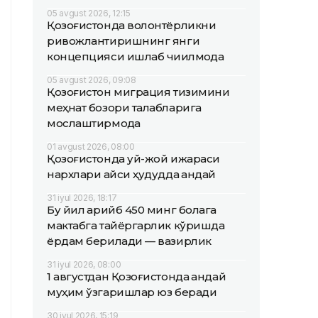
05 avgust 2026, 12:15
Қозоғистонда волонтёрликни
ривожлантиришнинг янги
концепцияси ишлаб чиқилмоқда
05 avgust 2026, 09:08
Қозоғистон миграция тизимини
меҳнат бозори талабларига
мослаштирмоқда
01 avgust 2026, 08:00
Қозоғистонда уй-жой ижараси
нархлари қайси ҳудудда қандай
31 iyul 2026, 18:17
Бу йил қарийб 450 минг болага
мактабга тайёргарлик кўришда
ёрдам берилади — вазирлик
31 iyul 2026, 08:00
1 августдан Қозоғистонда қандай
муҳим ўзгаришлар юз беради
30 iyul 2026, 15:19