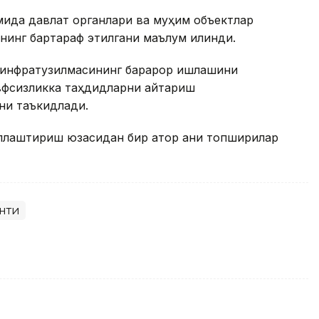
мида давлат органлари ва муҳим объектлар
нинг бартараф этилгани маълум қилинди.
 инфратузилмасининг барқарор ишлашини
вфсизликка таҳдидларни қайтариш
ни таъкидлади.
лаштириш юзасидан бир қатор аниқ топшириқлар
нти