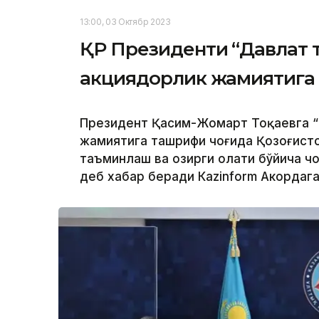
13:00, 03 Октябр 2023
ҚР Президенти “Давлат 
акциядорлик жамиятига
Президент Қасим-Жомарт Тоқаевга “
жамиятига ташрифи чоғида Қозоғисто
таъминлаш ва ҳозирги ҳолати бўйича 
деб хабар беради Каzinform Акордага