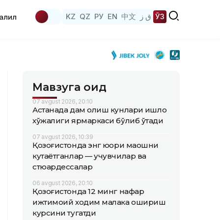
KZ
QZ
РУ
EN
中文
ق ز
ЎЗ
аҳлил
Мавзуга оид
07 avgust 2026, 20:10
Астанада дам олиш кунлари қишлоқ
хўжалиги ярмаркаси бўлиб ўтади
07 avgust 2026, 10:39
Қозоғистонда энг юқори маошни
кутаётганлар — учувчилар ва
стюардессалар
06 avgust 2026, 20:10
Қозоғистонда 12 минг нафар
ижтимоий ходим малака ошириш
курсини тугатди