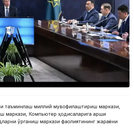
ни таъминлаш миллий мувофиқлаштириш маркази,
ш маркази, Компьютер ҳодисаларига қарши
дларни ўрганиш маркази фаолиятининг жараёни