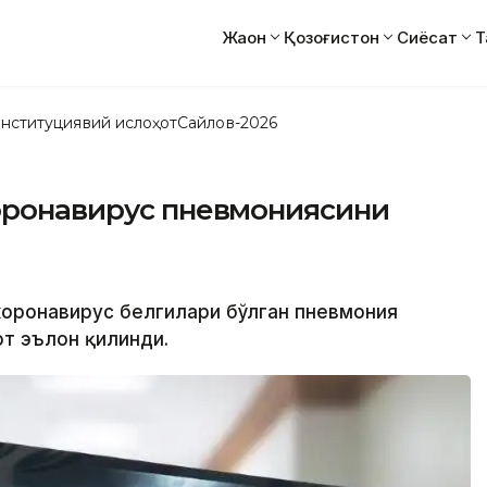
Жаҳон
Қозоғистон
Сиёсат
Т
нституциявий ислоҳот
Сайлов-2026
коронавирус пневмониясини
 коронавирус белгилари бўлган пневмония
от эълон қилинди.