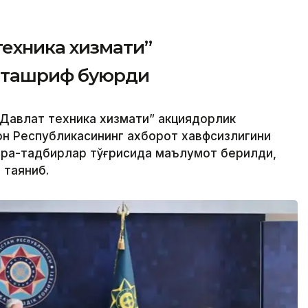
техника хизмати”
 ташриф буюрди
Давлат техника хизмати” акциядорлик
н Республикасининг ахборот хавфсизлигини
чора-тадбирлар тўғрисида маълумот берилди,
 таяниб.