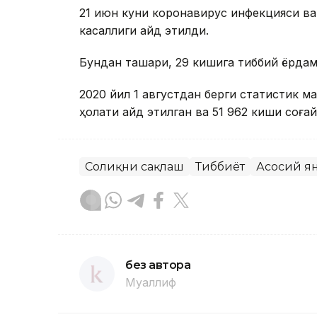
21 июн куни коронавирус инфекцияси ва
касаллиги қайд этилди.
Бундан ташқари, 29 кишига тиббий ёрдам
2020 йил 1 августдан берги статистик м
ҳолати қайд этилган ва 51 962 киши соғайи
Соғлиқни сақлаш
Тиббиёт
Асосий я
без автора
Муаллиф