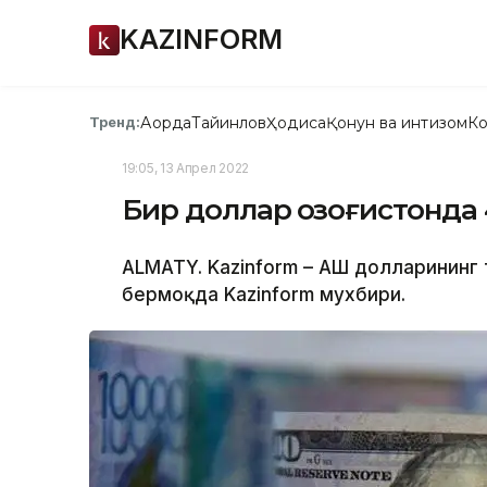
KAZINFORM
Ақорда
Тайинлов
Ҳодиса
Қонун ва интизом
Ко
Тренд:
19:05, 13 Апрел 2022
Бир доллар Қозоғистонда
ALMATY. Kazinform – АҚШ долларининг 
бермоқда Kazinform мухбири.