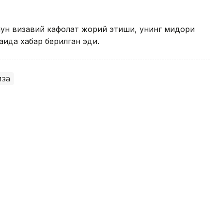
чун визавий кафолат жорий этиши, унинг миқдори
қида хабар берилган эди.
иза
лиялаштиришни мониторинг