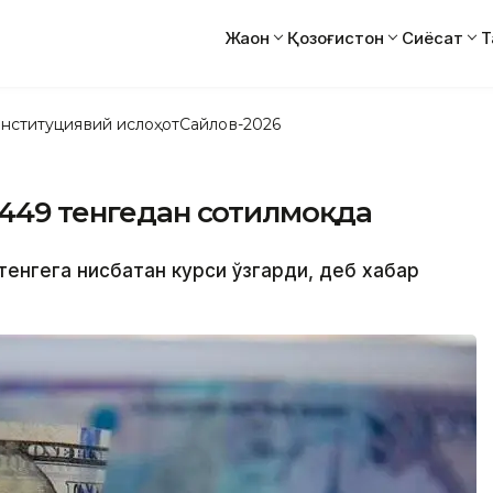
Жаҳон
Қозоғистон
Сиёсат
Т
нституциявий ислоҳот
Сайлов-2026
 449 тенгедан сотилмоқда
тенгега нисбатан курси ўзгарди, деб хабар