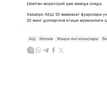
қўйилган мораторий ҳам амалда қолади.
Аввалроқ АҚШ 50 мамлакат фуқаролари у
20 минг долларгача етиши мумкинлиги ҳа
АҚШ
Молия
Жаҳон янгиликлари
В
Ляззат Сейданова
Муаллиф
13:15, 05 Август 2026
Аёл тадбиркорларни мо