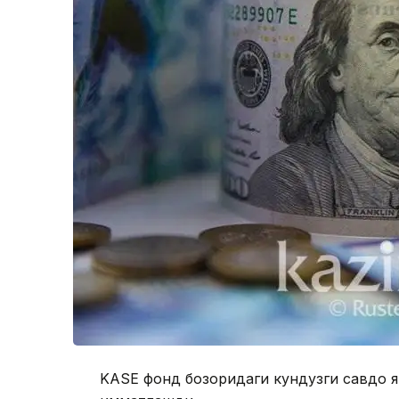
KASE фонд бозоридаги кундузги савдо як