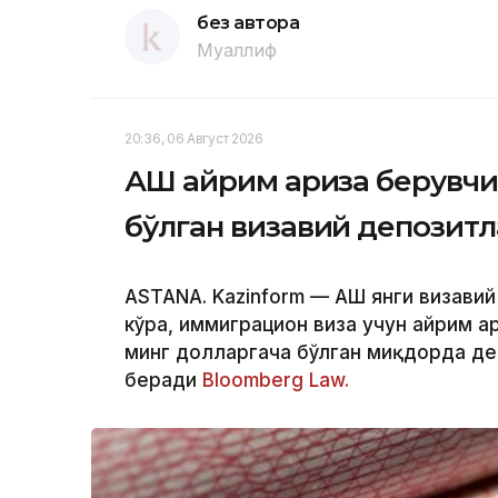
без автора
Муаллиф
20:36, 06 Август 2026
АҚШ айрим ариза берувчи
бўлган визавий депозит
ASTANA. Kazinform — АҚШ янги визави
кўра, иммиграцион виза учун айрим а
минг долларгача бўлган миқдорда де
беради
Bloomberg Law.