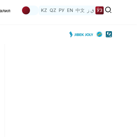
KZ
QZ
РУ
EN
中文
ق ز
ЎЗ
аҳлил