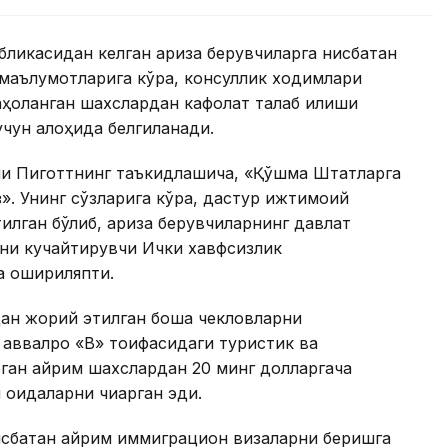
ликасидан келган ариза берувчиларга нисбатан
маълумотларига кўра, консуллик ходимлари
ҳоланган шахслардан кафолат талаб қилиши
учун алоҳида белгиланади.
и Пиготтнинг таъкидлашича, «Қўшма Штатларга
з». Унинг сўзларига кўра, дастур ижтимоий
тилган бўлиб, ариза берувчиларнинг давлат
ини кучайтирувчи Ички хавфсизлик
а ошириляпти.
ан жорий этилган бошқа чекловларни
аввалроқ «B» тоифасидаги туристик ва
ган айрим шахслардан 20 минг долларгача
 қоидаларни чиқарган эди.
нисбатан айрим иммиграцион визаларни беришга