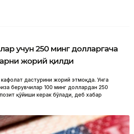
лар учун 250 минг долларгача
ларни жорий қилди
й кафолат дастурини жорий этмоқда. Унга
риза берувчилар 100 минг доллардан 250
позит қўйиши керак бўлади, деб хабар