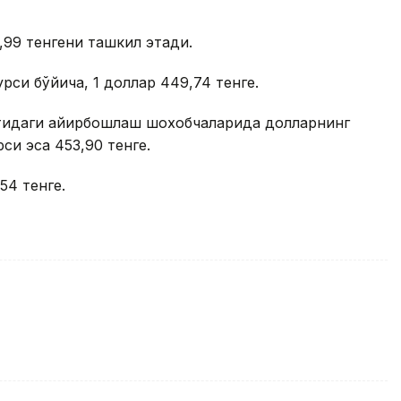
99 тенгени ташкил этади.
рси бўйича, 1 доллар 449,74 тенге.
матидаги айирбошлаш шохобчаларида долларнинг
си эса 453,90 тенге.
54 тенге.