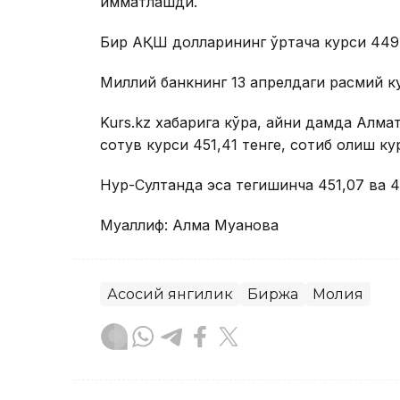
қимматлашди.
Бир АҚШ долларининг ўртача курси 449,
Миллий банкнинг 13 апрелдаги расмий ку
Kurs.kz хабарига кўра, айни дамда Ал
сотув курси 451,41 тенге, сотиб олиш кур
Нур-Султанда эса тегишинча 451,07 ва 4
Муаллиф: Алма Муқанова
Асосий янгилик
Биржа
Молия