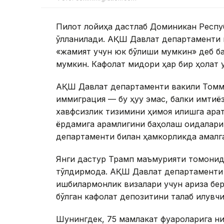
Пилот лойиҳа дастлаб Доминикан Респуб
қўлланилади. АҚШ Давлат департаменти 
«жамият учун юк бўлиши мумкин» деб ба
мумкин. Кафолат миқдори ҳар бир ҳолат 
АҚШ Давлат департаменти вакили Томм
иммиграция — бу ҳуқуқ эмас, балки имтиё
хавфсизлик тизимини ҳимоя қилишга қара
ёрдамига қарамлигини баҳолаш қоидалар
департаменти билан ҳамкорликда амалг
Янги дастур Трамп маъмурияти томонид
тўлдирмоқда. АҚШ Давлат департаменти 
ишбилармонлик визалари учун ариза бер
бўлган кафолат депозитини талаб қилувчи
Шунингдек, 75 мамлакат фуқароларига 