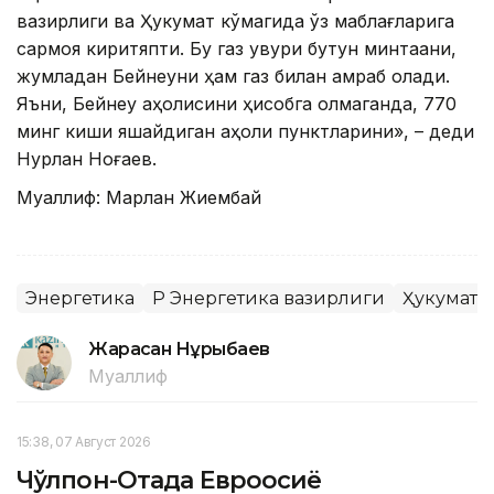
вазирлиги ва Ҳукумат кўмагида ўз маблағларига
сармоя киритяпти. Бу газ қувури бутун минтақани,
жумладан Бейнеуни ҳам газ билан қамраб олади.
Яъни, Бейнеу аҳолисини ҳисобга олмаганда, 770
минг киши яшайдиган аҳоли пунктларини», – деди
Нурлан Ноғаев.
Муаллиф: Марлан Жиембай
Энергетика
ҚР Энергетика вазирлиги
Ҳукумат
Жарасқан Нұрыбаев
Муаллиф
15:38, 07 Август 2026
Чўлпон-Отада Евроосиё