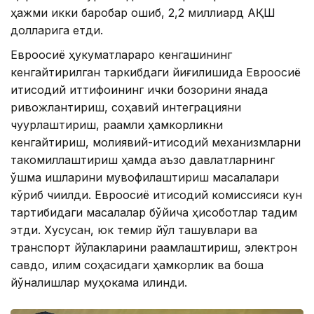
ҳажми икки баробар ошиб, 2,2 миллиард АҚШ
долларига етди.
Евроосиё ҳукуматлараро кенгашининг
кенгайтирилган таркибдаги йиғилишида Евроосиё
иқтисодий иттифоқининг ички бозорини янада
ривожлантириш, соҳавий интеграцияни
чуқурлаштириш, рақамли ҳамкорликни
кенгайтириш, молиявий-иқтисодий механизмларни
такомиллаштириш ҳамда аъзо давлатларнинг
қўшма ишларини мувофиқлаштириш масалалари
кўриб чиқилди. Евроосиё иқтисодий комиссияси кун
тартибидаги масалалар бўйича ҳисоботлар тақдим
этди. Хусусан, юк темир йўл ташувлари ва
транспорт йўлакларини рақамлаштириш, электрон
савдо, иқлим соҳасидаги ҳамкорлик ва бошқа
йўналишлар муҳокама қилинди.