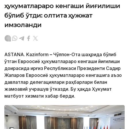
ҳукуматлараро кенгаши йиғилиши
бўлиб ўтди: олтита ҳужжат
имзоланди
ASTANA. Kazinform
–
Чўлпон-Ота шаҳрида бўлиб
ўтган Евроосиё ҳукуматлараро кенгаши йиғилиши
доирасида Қирғиз Республикаси Президенти Садир
Жапаров Евроосиё ҳукуматлараро кенгашига аъзо
давлатлар делегациялари раҳбарлари билан
жамоавий учрашув ўтказди. Бу ҳақда Ҳукумат
матбуот хизмати хабар берди.