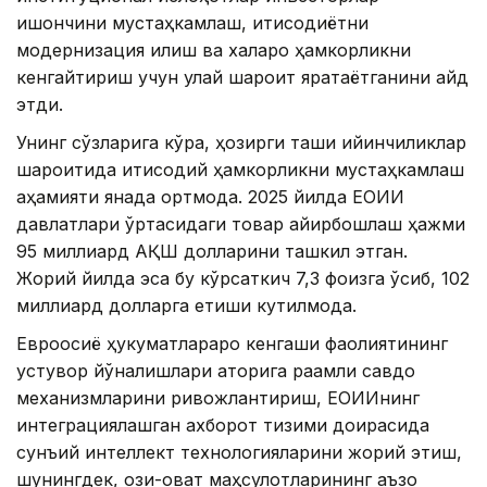
ишончини мустаҳкамлаш, иқтисодиётни
модернизация қилиш ва халқаро ҳамкорликни
кенгайтириш учун қулай шароит яратаётганини қайд
этди.
Унинг сўзларига кўра, ҳозирги ташқи қийинчиликлар
шароитида иқтисодий ҳамкорликни мустаҳкамлаш
аҳамияти янада ортмоқда. 2025 йилда ЕОИИ
давлатлари ўртасидаги товар айирбошлаш ҳажми
95 миллиард АҚШ долларини ташкил этган.
Жорий йилда эса бу кўрсаткич 7,3 фоизга ўсиб, 102
миллиард долларга етиши кутилмоқда.
Евроосиё ҳукуматлараро кенгаши фаолиятининг
устувор йўналишлари қаторига рақамли савдо
механизмларини ривожлантириш, ЕОИИнинг
интеграциялашган ахборот тизими доирасида
сунъий интеллект технологияларини жорий этиш,
шунингдек, озиқ-овқат маҳсулотларининг аъзо