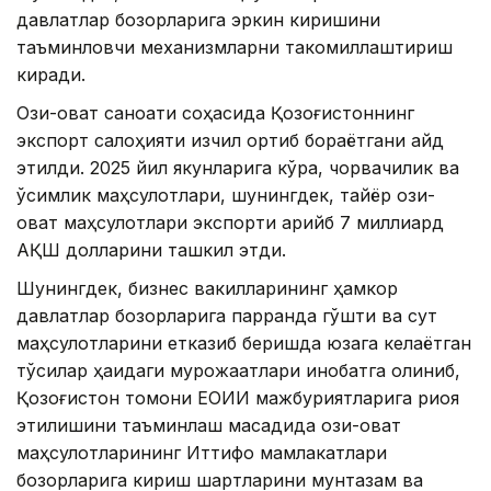
давлатлар бозорларига эркин киришини
таъминловчи механизмларни такомиллаштириш
киради.
Озиқ-овқат саноати соҳасида Қозоғистоннинг
экспорт салоҳияти изчил ортиб бораётгани қайд
этилди. 2025 йил якунларига кўра, чорвачилик ва
ўсимлик маҳсулотлари, шунингдек, тайёр озиқ-
овқат маҳсулотлари экспорти қарийб 7 миллиард
АҚШ долларини ташкил этди.
Шунингдек, бизнес вакилларининг ҳамкор
давлатлар бозорларига парранда гўшти ва сут
маҳсулотларини етказиб беришда юзага келаётган
тўсиқлар ҳақидаги мурожаатлари инобатга олиниб,
Қозоғистон томони ЕОИИ мажбуриятларига риоя
этилишини таъминлаш мақсадида озиқ-овқат
маҳсулотларининг Иттифоқ мамлакатлари
бозорларига кириш шартларини мунтазам ва