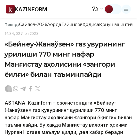
KAZINFORM
ЎЗ
Сайлов-2026
Ақорда
Тайинлов
Ҳодиса
Қонун ва интизо
Тренд:
14:34, 02 Июн 2023
«Бейнеу-Жанаўзен» газ қувурининг
қурилиши 770 минг нафар
Манғистау аҳолисини «зангори
ёқилғи» билан таъминлайди
ASTANA. Kazinform – Қозоғистондаги «Бейнеу-
Жанаўзен» газ қувурининг қурилиши 770 минг
нафар Манғистау аҳолисини «зангори ёқилғи» билан
таъминлайди. Бу ҳақда Манғистау вилояти ҳокими
Нурлан Ноғаев маълум қилди, дея хабар беради