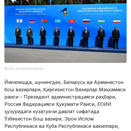
Фото: primeminister.kz
Йиғилишда, шунингдек, Беларусь ва Арманистон
бош вазирлари, Қирғизистон Вазирлар Маҳкамаси
раиси – Президент администрацияси раҳбари,
Россия Федерацияси Ҳукумати Раиси, ЕОИИ
ҳузуридаги кузатувчи давлат сифатида
Ўзбекистон Бош вазири, Эрон Ислом
Республикаси ва Куба Республикаси вакиллари,