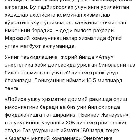
ажратди. Бу тадбиркорлар учун янги қурилаётган
ҳудудлар аҳолисига коммунал хизматлар
кўрсатиш учун қўшимча газ ҳажмини таъминлаш
имконини беради», – деди вилоят раҳбари
Марказий коммуникациялар хизматида бўлиб
ўтган матбуот анжуманида.
Унинг таъкидлашича, жорий йилда «Ақтау»
энергетика хаби доирасида қурилган биноларни газ
билан таъминлаш учун 52 километрлик қувур
ётқизилади. Лойиҳанинг қиймати 10,5 миллиард
тенге.
«Лойиҳа ушбу ҳизматни доимий равишда олиш
имкониятини беради ва биз уни йил охирида
фойдаланишга топширамиз. «Бейнеу-Жанаўзен»
газ қувурининг узунлиги 308 километрни ташкил
этади. Газ қувурининг қиймати 180 млрд теңге.
«Қазақгаз» миллий компанияси Энергетика