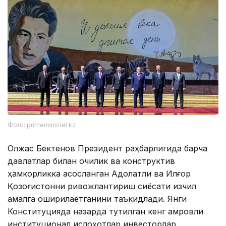
Фото: primeminister.kz
Олжас Бектенов Президент раҳбарлигида барча
давлатлар билан очиқлик ва конструктив
ҳамкорликка асосланган Адолатли ва Илғор
Қозоғистонни ривожлантириш сиёсати изчил
амалга оширилаётганини таъкидлади. Янги
Конституцияда назарда тутилган кенг қамровли
институционал ислоҳотлар инвесторлар