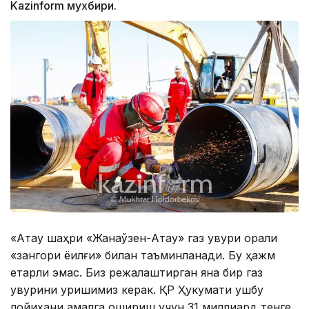
Kazinform мухбири.
«Ақтау шаҳри «Жанаўзен-Ақтау» газ қувури орқали
«зангори ёқилғи» билан таъминланади. Бу ҳажм
етарли эмас. Биз режалаштирган яна бир газ
қувурини қуришимиз керак. ҚР Ҳукумати ушбу
лойиҳани амалга ошириш учун 31 миллиард тенге