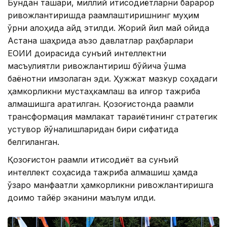
Бундан ташқари, миллий иқтисодиётларни барқарор
ривожлантиришда рақамлаштиришнинг муҳим
ўрни алоҳида қайд этилди. Жорий йил май ойида
Астана шаҳрида аъзо давлатлар раҳбарлари
ЕОИИ доирасида сунъий интеллектни
масъулиятли ривожлантириш бўйича қўшма
баёнотни имзолаган эди. Ҳужжат мазкур соҳадаги
ҳамкорликни мустаҳкамлаш ва илғор тажриба
алмашишга қаратилган. Қозоғистонда рақамли
трансформация мамлакат тараққиётининг стратегик
устувор йўналишларидан бири сифатида
белгиланган.
Қозоғистон рақамли иқтисодиёт ва сунъий
интеллект соҳасида тажриба алмашиш ҳамда
ўзаро манфаатли ҳамкорликни ривожлантиришга
доимо тайёр эканини маълум қилди.