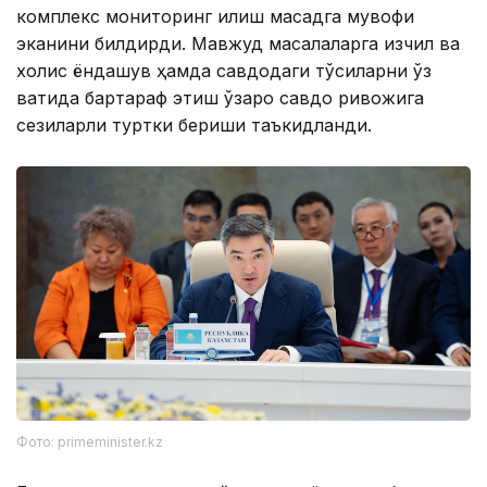
комплекс мониторинг қилиш мақсадга мувофиқ
эканини билдирди. Мавжуд масалаларга изчил ва
холис ёндашув ҳамда савдодаги тўсиқларни ўз
вақтида бартараф этиш ўзаро савдо ривожига
сезиларли туртки бериши таъкидланди.
Фото: primeminister.kz