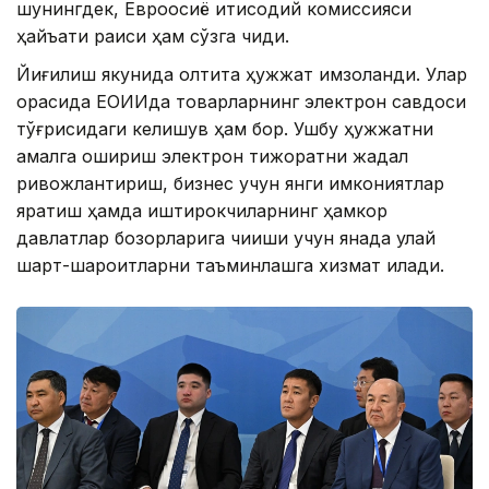
шунингдек, Евроосиё иқтисодий комиссияси
ҳайъати раиси ҳам сўзга чиқди.
Йиғилиш якунида олтита ҳужжат имзоланди. Улар
орасида ЕОИИда товарларнинг электрон савдоси
тўғрисидаги келишув ҳам бор. Ушбу ҳужжатни
амалга ошириш электрон тижоратни жадал
ривожлантириш, бизнес учун янги имкониятлар
яратиш ҳамда иштирокчиларнинг ҳамкор
давлатлар бозорларига чиқиши учун янада қулай
шарт-шароитларни таъминлашга хизмат қилади.