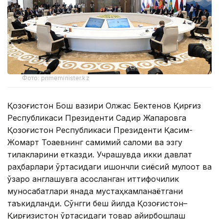
Фото: primeminister.kz
Қозоғистон Бош вазири Олжас Бектенов Қирғиз
Республикаси Президенти Садир Жапаровга
Қозоғистон Республикаси Президенти Қасим-
Жомарт Тоқаевнинг самимий саломи ва эзгу
тилакларини етказди. Учрашувда икки давлат
раҳбарлари ўртасидаги ишончли сиёсий мулоқот ва
ўзаро англашувга асосланган иттифоқчилик
муносабатлари янада мустаҳкамланаётгани
таъкидланди. Сўнгги беш йилда Қозоғистон–
Қирғизистон ўртасидаги товар айирбошлаш