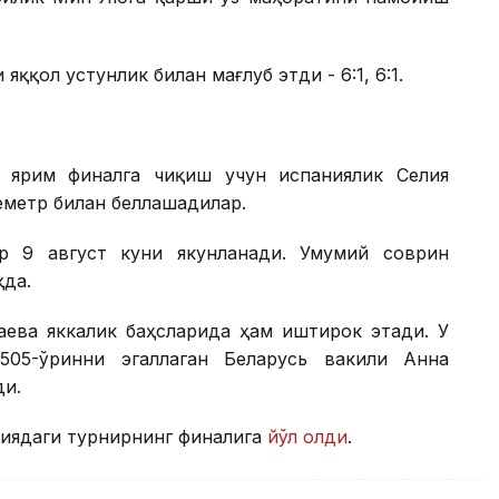
яққол устунлик билан мағлуб этди - 6:1, 6:1.
 ярим финалга чиқиш учун испаниялик Селия
метр билан беллашадилар.
ир 9 август куни якунланади. Умумий соврин
қда.
аева яккалик баҳсларида ҳам иштирок этади. У
505-ўринни эгаллаган Беларусь вакили Анна
ди.
ниядаги турнирнинг финалига
йўл олди
.