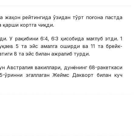
да жаҳон рейтингида ўзидан тўрт поғона пастда
 қарши кортга чиқди.
и. У рақибини 6:4, 6:3 ҳисобида мағлуб этди. 1
уқаев 5 та эйс амалга оширди ва 11 та брейк-
тиги 8 та эйс билан ажралиб турди.
ун Австралия вакиллари, дунёнинг 68-ракеткаси
5-ўринни эгаллаган Жеймс Дакворт билан куч