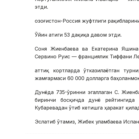
этди.
Қозоғистон-Россия жуфтлиги рақибларини 
Ўйин атиги 53 дақиқа давом этди.
Соня Жиенбаева ва Екатерина Яшина
Сервино Руис — франциялик Тиффани Ле
Қаттиқ кортларда ўтказилаётган турн
жамғармаси 60 000 долларга баҳоланмо
Дунёда 735-ўринни эгаллаган С. Жиенб
биринчи босқичда дунё рейтингида 
Кубаревадан ўтиб кетишга ҳаракат қила
Эслатиб ўтамиз, Жибек Қуламбаева Испа