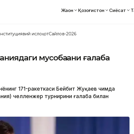
Жаҳон
Қозоғистон
Сиёсат
Т
нституциявий ислоҳот
Сайлов-2026
аниядаги мусобақани ғалаба
дунёнинг 171-ракеткаси Бейбит Жуқаев чимда
ания) челленжер турнирини ғалаба билан