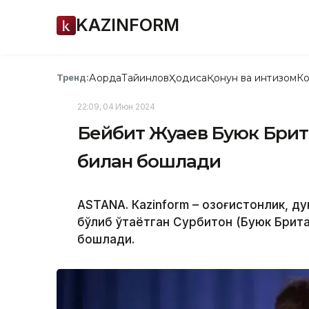
KAZINFORM
Ақорда
Тайинлов
Ҳодиса
Қонун ва интизом
Ко
Тренд:
22:09, 04 Июн 2024
Бейбит Жуқаев Буюк Брит
билан бошлади
ASTANА. Кazinform – Қозоғистонлик, 
бўлиб ўтаётган Сурбитон (Буюк Брит
бошлади.