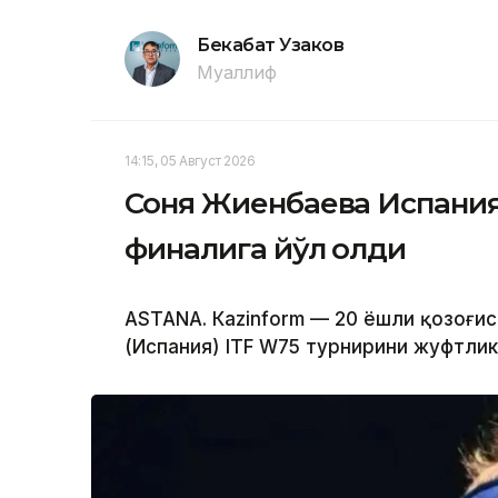
Бекабат Узаков
Муаллиф
14:15, 05 Август 2026
Соня Жиенбаева Испания
финалига йўл олди
ASTANА. Кazinform — 20 ёшли қозоғи
(Испания) ITF W75 турнирини жуфтли