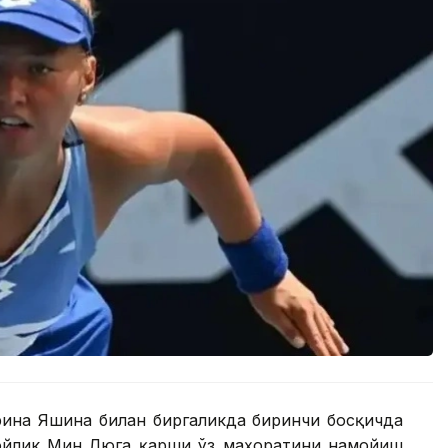
ерина Яшина билан биргаликда биринчи босқичда
ойлик Мин Люга қарши ўз маҳоратини намойиш