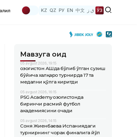
KZ
QZ
РУ
EN
中文
ق ز
ЎЗ
аҳлил
Мавзуга оид
05 avgust 2026, 19:15
Қозоғистон АҚШда бўлиб ўтган сузиш
бўйича халқаро турнирда 17 та
медални қўлга киритди
05 avgust 2026, 16:15
PSG Academy Қозоғистонда
биринчи расмий футбол
академиясини очади
05 avgust 2026, 14:15
Соня Жиенбаева Испаниядаги
турнирнинг чорак финалига йўл