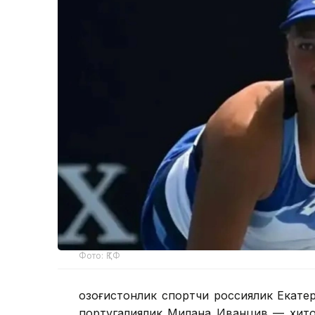
Фото: ҚТФ
Қозоғистонлик спортчи россиялик Екат
португалиялик Милана Иванцив — хит