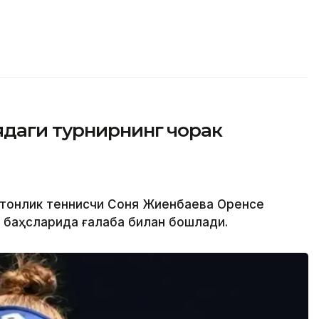
даги турнирнинг чорак
стонлик теннисчи Соня Жиенбаева Оренсе
к баҳсларида ғалаба билан бошлади.