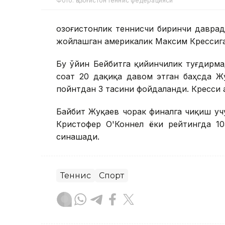
Фото: Қозоғистон теннис федерацияси
Қозоғистонлик теннисчи биринчи давра
жойлашган америкалик Максим Крессига
Бу ўйин Бейбитга қийинчилик туғдирмад
соат 20 дақиқа давом этган баҳсда Ж
пойнтдан 3 тасини фойдаланди. Кресси а
Байбит Жуқаев чорак финалга чиқиш уч
Кристофер О'Коннел ёки рейтингда 10
синашади.
Теннис
Спорт