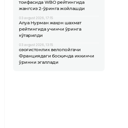
тоифасида WBO рейтингида
жангсиз 2-ўринга жойлашди
03 avgust 2026, 17:15
Алуа Нурман жаҳон шахмат
рейтингида учинчи ўринга
кўтарилди
03 avgust 2026, 13:15
Қозоғистонлик велопойгачи
Франциядаги босқичда иккинчи
ўринни эгаллади