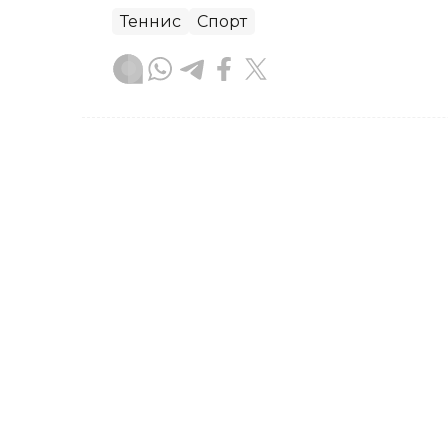
Теннис
Спорт
Бекабат Узаков
Муаллиф
15:15, 04 Август 2026
Елена Рибакина Торонто 
натижасини такрорлай 
ASTANА. Кazinform — Торонто (Канада
биринчи, дунёнинг иккинчи ракеткаси