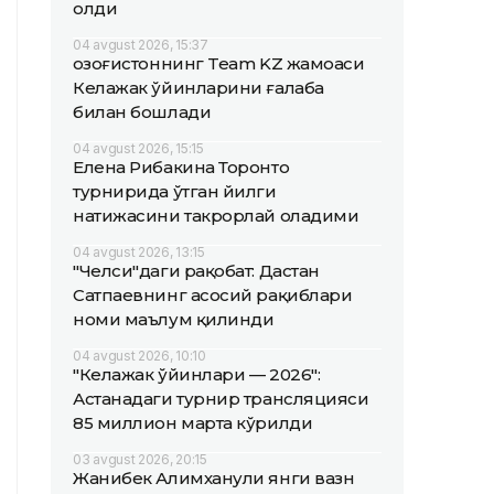
олди
04 avgust 2026, 15:37
Қозоғистоннинг Team KZ жамоаси
Келажак ўйинларини ғалаба
билан бошлади
04 avgust 2026, 15:15
Елена Рибакина Торонто
турнирида ўтган йилги
натижасини такрорлай оладими
04 avgust 2026, 13:15
"Челси"даги рақобат: Дастан
Сатпаевнинг асосий рақиблари
номи маълум қилинди
04 avgust 2026, 10:10
"Келажак ўйинлари — 2026":
Астанадаги турнир трансляцияси
85 миллион марта кўрилди
03 avgust 2026, 20:15
Жанибек Алимханули янги вазн