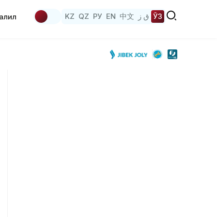
KZ
QZ
РУ
EN
中文
ق ز
ЎЗ
аҳлил