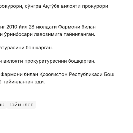
рокурори, сўнгра Ақтўбе вилояти прокурори
нг 2010 йил 28 июлдаги Фармони билан
и ўринбосари лавозимига тайинланган.
ратурасини бошқарган.
н вилояти прокуратурасини бошқарган.
г Фармони билан Қозоғистон Республикаси Бош
 тайинланган эди.
ик
Тайинлов