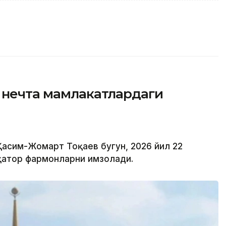
р нечта мамлакатлардаги
Қасим-Жомарт Тоқаев бугун, 2026 йил 22
қатор фармонларни имзолади.