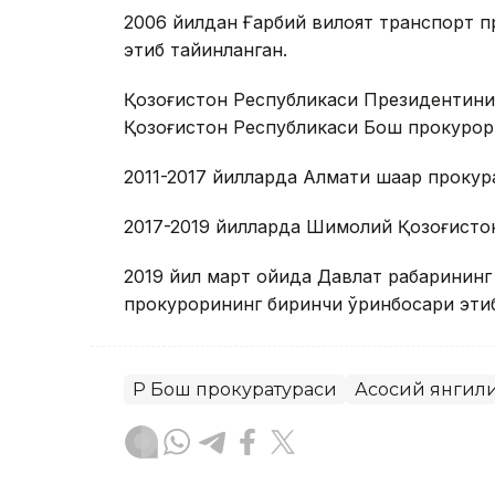
2006 йилдан Ғарбий вилоят транспорт п
этиб тайинланган.
Қозоғистон Республикаси Президентини
Қозоғистон Республикаси Бош прокурор
2011-2017 йилларда Алмати шаҳар проку
2017-2019 йилларда Шимолий Қозоғисто
2019 йил март ойида Давлат раҳбаринин
прокурорининг биринчи ўринбосари этиб
ҚР Бош прокуратураси
Асосий янгил