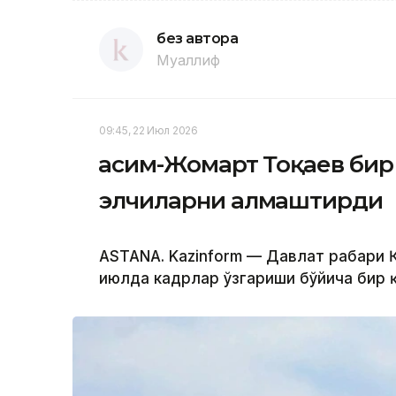
без автора
Муаллиф
09:45, 22 Июл 2026
Қасим-Жомарт Тоқаев би
элчиларни алмаштирди
ASTANA. Kazinform — Давлат раҳбари 
июлда кадрлар ўзгариши бўйича бир 