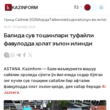
KAZINFORM
ЎЗ
Сайлов-2026
Ақорда
Тайинлов
Ҳодиса
Қонун ва интизо
Тренд:
18:37, 12 Сентябр 2025
Балида сув тошқинлари туфайли
фавқулодда ҳолат эълон қилинди
ASTANА. Кazinform — Бали маъмурияти машҳур
сайёҳлик оролида сўнгги ўн йил ичида содир бўлган
энг кучли сув тошқини сабабли бир ҳафталик
фавқулодда ҳолат эълон қилди, дея хабар беради
Al
Jazeera
.