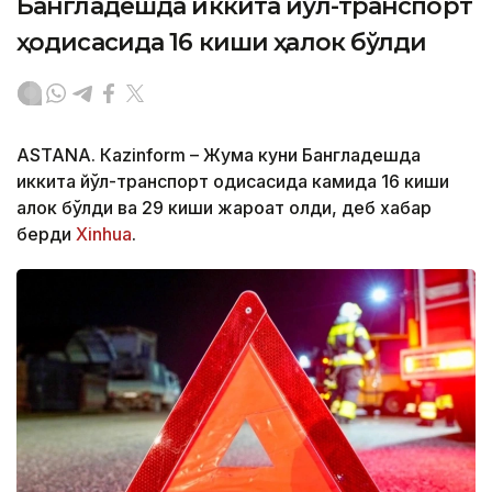
Бангладешда иккита йўл-транспорт
ҳодисасида 16 киши ҳалок бўлди
ASTANА. Кazinform – Жума куни Бангладешда
иккита йўл-транспорт ҳодисасида камида 16 киши
ҳалок бўлди ва 29 киши жароҳат олди, деб хабар
берди
Xinhua
.