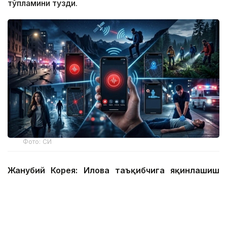
тўпламини тузди.
Фото: СИ
Жанубий Корея: Илова таъқибчига яқинлашиш
ҳақида огоҳлантиради
2026 йил 24 июнда Жанубий Корея шахсий
хавфсизлик учун энг сўнгги рақамли воситалардан
бирини ишга туширди.