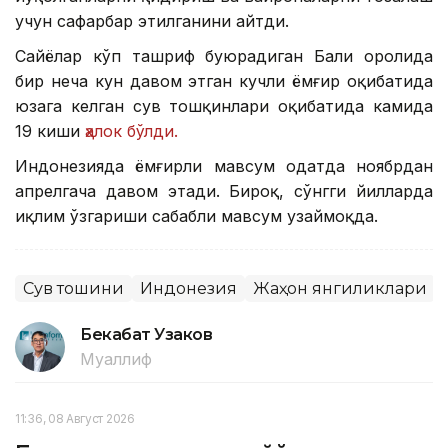
учун сафарбар этилганини айтди.
Сайёҳлар кўп ташриф буюрадиган Бали оролида
бир неча кун давом этган кучли ёмғир оқибатида
юзага келган сув тошқинлари оқибатида камида
19 киши
ҳалок бўлди.
Индонезияда ёмғирли мавсум одатда ноябрдан
апрелгача давом этади. Бироқ, сўнгги йилларда
иқлим ўзгариши сабабли мавсум узаймоқда.
Сув тошқини
Индонезия
Жаҳон янгиликлари
Бекабат Узаков
Муаллиф
11:36, 08 Август 2026