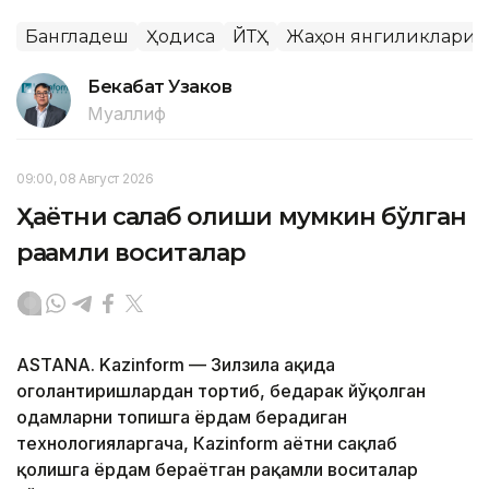
Бангладеш
Ҳодиса
ЙТҲ
Жаҳон янгиликлари
Бекабат Узаков
Муаллиф
09:00, 08 Август 2026
Ҳаётни сақлаб қолиши мумкин бўлган
рақамли воситалар
ASTANA. Kazinform — Зилзила ҳақида
огоҳлантиришлардан тортиб, бедарак йўқолган
одамларни топишга ёрдам берадиган
технологияларгача, Кazinform ҳаётни сақлаб
қолишга ёрдам бераётган рақамли воситалар