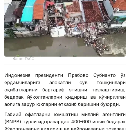
Фото: ТАСС
Индонезия президенти Прабово Субианто ўз
ёрдамчиларига ҳалокатли сув тошқинлари
оқибатларини бартараф этишни тезлаштириш,
бедарак йўқолганларни қидириш ва кўчирилган
аҳолига зарур юкларни етказиб беришни буюрди.
Табиий офатларни юмшатиш миллий агентлиги
(BNPB) турли идоралардан 400-600 ишчи бедарак
йўқолганларни қидириш ва вайроналарни тозалаш