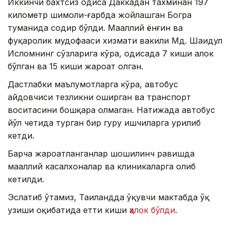
Иккинчи бахтсиз ҳодиса Даккадан тахминан 197
километр шимоли-ғарбда жойлашган Богра
туманида содир бўлди. Маҳаллий ёнғин ва
фуқаролик мудофааси хизмати вакили Мд. Шаҳидул
Исломнинг сўзларига кўра, ҳодисада 7 киши ҳалок
бўлган ва 15 киши жароҳат олган.
Дастлабки маълумотларга кўра, автобус
ҳайдовчиси тезликни оширган ва транспорт
воситасини бошқара олмаган. Натижада автобус
йўл четида турган бир гуруҳ ишчиларга урилиб
кетди.
Барча жароҳатланганлар шошилинч равишда
маҳаллий касалхоналар ва клиникаларга олиб
кетилди.
Эслатиб ўтамиз, Таиландда ўқувчи мактабда ўқ
узиши оқибатида етти киши
ҳалок бўлди
.