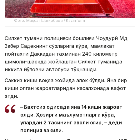
Фото: Мақсат Шағирбаев / Kazinform
Силхет тумани полицияси бошлиғи Чоудҳурй Мд
Забер Садекнинг сўзларига кўра, мамлакат
пойтахти Даккадан тахминан 240 километр
шимоли-шарқда жойлашган Силхет туманида
иккита йўловчи автобуси тўқнашди.
Саккиз киши воқеа жойида ҳалок бўлди. Яна бир
киши олган жароҳатларидан касалхонада вафот
этди.
– Бахтсиз ҳодисада яна 14 киши жароҳат
олди. Ҳозирги маълумотларга кўра,
улардан 2 тасининг аҳволи оғир, – деди
полиция вакили.