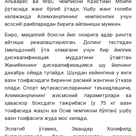
Альварес ва WВC чемпиони Кристиан Мбили
ўртасида жанг бўлиб ўтади. Ушбу жанг ғолиби
келажакда Алимханулининг чемпионлик учун
асосий рақибларидан бирига айланиши мумкин.
Бироқ, маҳаллий боксчи йил охирига қадар рингга
қайтиши режалаштирилган. Допинг тестидан
(мельдоний) ўта олмагани учун бир йиллик
дисквалификация муддатини ўтаётган
Жанибекнинг дисквалификацияси шу йилнинг
декабрь ойида тугайди. Шундан кейингина у янги
вазн тоифасидаги биринчи расмий жангини ўтказа
олади. Спорт мутахассисларининг таъкидлашича,
Алимханулининг жисмоний параметрлари ва
ҳаваскор боксдаги тажрибаси (у 75 кг вазн
тоифасида жаҳон ва Осиё чемпиони бўлган) ушбу
вазн тоифасига жуда мос келади.
Эслатиб ўтамиз, Эвандер Холифилд