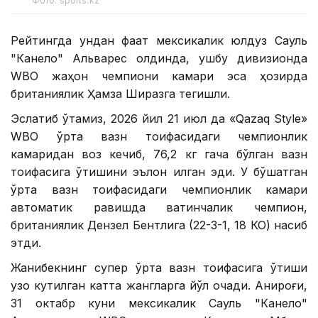
Фото: sports.kz
Рейтингда ундан фақат мексикалик юлдуз Сауль
"Канело" Альварес олдинда, ушбу дивизионда
WBО жаҳон чемпиони камари эса ҳозирда
британиялик Ҳамза Ширазга тегишли.
Эслатиб ўтамиз, 2026 йил 21 июл да «Qazaq Style»
WВО ўрта вазн тоифасидаги чемпионлик
камаридан воз кечиб, 76,2 кг гача бўлган вазн
тоифасига ўтишини эълон қилган эди. У бўшатган
ўрта вазн тоифасидаги чемпионлик камари
автоматик равишда вақтинчалик чемпион,
британиялик Дензел Бентлига (22-3-1, 18 КО) насиб
этди.
Жанибекнинг супер ўрта вазн тоифасига ўтиши
узоқ кутилган катта жангларга йўл очади. Аниқроғи,
31 октабр куни мексикалик Сауль "Канело"