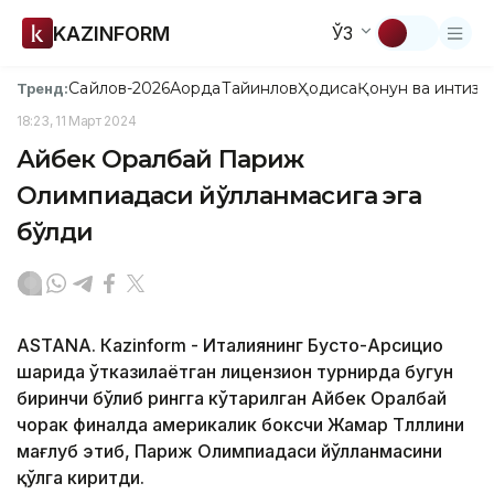
KAZINFORM
ЎЗ
Сайлов-2026
Ақорда
Тайинлов
Ҳодиса
Қонун ва интизо
Тренд:
18:23, 11 Март 2024
Айбек Оралбай Париж
Олимпиадаси йўлланмасига эга
бўлди
ASTANА. Кazinform - Италиянинг Бусто-Арсицио
шаҳрида ўтказилаётган лицензион турнирда бугун
биринчи бўлиб рингга кўтарилган Айбек Оралбай
чорак финалда америкалик боксчи Жамар Тлллини
мағлуб этиб, Париж Олимпиадаси йўлланмасини
қўлга киритди.