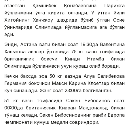
этаётган Қамшибек Қонқабаевгина Парижга
йўлланмани қўлга кирита олганди. У ўтган йили
Хитойнинг Ханчжоу шаҳрида бўлиб ўтган Осиё
ўйинларида Олимпиада йўлланмасига эга бўлган
эди.
Энди, Астана вақти билан соат 19:30да Валентина
Хальзова аёллар ўртасида 75 кг вазн тоифасида
британиялик боксчи Кинди Нгамба билан
Олимпиада йўлланмаси учун кураш олиб боради.
Кечки баҳсда эса 50 кг вазнда Алуа Балқибекова
Германия боксчиси Макси Карина Клоетзер билан
куч синашади. Жанг соат 23:00га белгиланган.
51 кг вазн тоифасида Сакен Бибосинов соат
00:00да британиялик Киаран Макдональд билан
тўқнаш келади. Сакен Бибосиновнинг рақиби Европа
чемпионати кумуш медали совриндори.