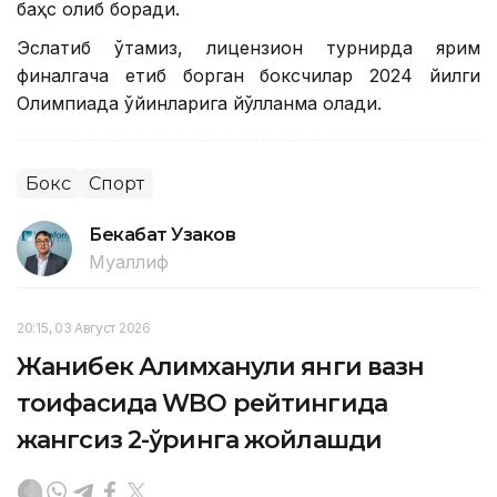
баҳс олиб боради.
Эслатиб ўтамиз, лицензион турнирда ярим
финалгача етиб борган боксчилар 2024 йилги
Олимпиада ўйинларига йўлланма олади.
Бокс
Спорт
Бекабат Узаков
Муаллиф
20:15, 03 Август 2026
Жанибек Алимханули янги вазн
тоифасида WBO рейтингида
жангсиз 2-ўринга жойлашди