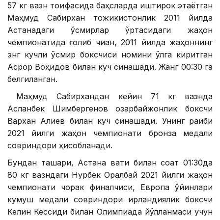
57 кг вазн тоифасида баҳсларда иштирок этаётган
Маҳмуд Сабирхан тожикистонлик 2011 йилда
Астанадаги ўсмирлар ўртасидаги жаҳон
чемпионатида ғолиб чиққан, 2011 йилда жаҳоннинг
энг кучли ўсмир боксчиси номини қўлга киритган
Асрор Воҳидов билан куч синашади. Жанг 00:30 га
белгиланган.
Маҳмуд Сабирхандан кейин 71 кг вазнда
Асланбек Шимбергенов озарбайжонлик боксчи
Вархан Алиев билан куч синашади. Унинг рақиби
2021 йилги жаҳон чемпионати бронза медали
совриндори ҳисобланади.
Бундан ташқари, Астана вақти билан соат 01:30да
80 кг вазндаги Нурбек Оралбай 2021 йилги жаҳон
чемпионати чорак финалчиси, Европа ўйинлари
кумуш медали совриндори ирландиялик боксчи
Келин Кессиди билан Олимпиада йўлланмаси учун