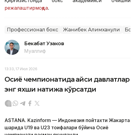
Қирғизистонда бокс академияси очишни
режалаштирмоқда
.
Профессионал бокс
Жанибек Алимханули
Бок
Бекабат Узаков
Муаллиф
13:33, 17 Июл 2026
Осиё чемпионатида қайси давлатлар
энг яхши натижа кўрсатди
ASTANA. Kazinform — Индонезия пойтахти Жакарта
шаҳрида U19 ва U23 тоифалари бўйича Осиё
чемпионати расман якунланди.