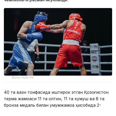
Фото: НОК РК
40 та вазн тоифасида иштирок этган Қозоғистон
терма жамоаси 11 та олтин, 11 та кумуш ва 8 та
бронза медаль билан умумжамоа ҳисобида 2-
ўринни эгаллади.