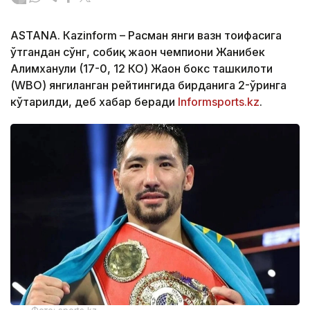
ASTANА. Кazinform – Расман янги вазн тоифасига
ўтгандан сўнг, собиқ жаҳон чемпиони Жанибек
Алимханули (17-0, 12 КО) Жаҳон бокс ташкилоти
(WBО) янгиланган рейтингида бирданига 2-ўринга
кўтарилди, деб хабар беради
Informsports.kz
.