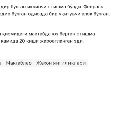
дир бўлган иккинчи отишма бўлди. Февраль
ир бўлган ҳодисада бир ўқитувчи ҳалок бўлган,
 қисмидаги мактабда юз берган отишма
, камида 20 киши жароҳатланган эди.
а
Мактаблар
Жаҳон янгиликлари