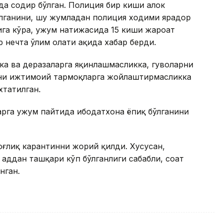
да содир бўлган. Полиция бир киши ҳалок
 олганини, шу жумладан полиция ходими ярадор
га кўра, ҳужум натижасида 15 киши жароҳат
 нечта ўлим ҳолати ҳақида хабар берди.
ка ва деразаларга яқинлашмасликка, гувоҳларни
рни ижтимоий тармоқларга жойлаштирмасликка
хтатилган.
га ҳужум пайтида ибодатхона ёпиқ бўлганини
оғлиқ карантинни жорий қилди. Хусусан,
ҳаддан ташқари кўп бўлганлиги сабабли, соат
нган.