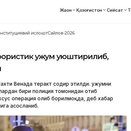
Жаҳон
Қозоғистон
Сиёсат
Т
нституциявий ислоҳот
Сайлов-2026
рористик ҳужум уюштирилиб,
и
тахти Венада теракт содир этилди. Ҳужумни
лардан бири полиция томонидан отиб
хсус операция олиб борилмоқда, деб хабар
ига асосланиб.