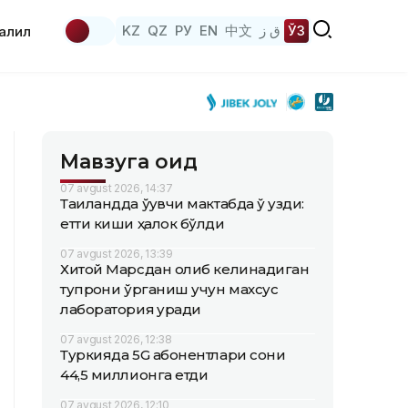
KZ
QZ
РУ
EN
中文
ق ز
ЎЗ
аҳлил
Мавзуга оид
07 avgust 2026, 14:37
Таиландда ўқувчи мактабда ўқ узди:
етти киши ҳалок бўлди
07 avgust 2026, 13:39
Хитой Марсдан олиб келинадиган
тупроқни ўрганиш учун махсус
лаборатория қуради
07 avgust 2026, 12:38
Туркияда 5G абонентлари сони
44,5 миллионга етди
07 avgust 2026, 12:10