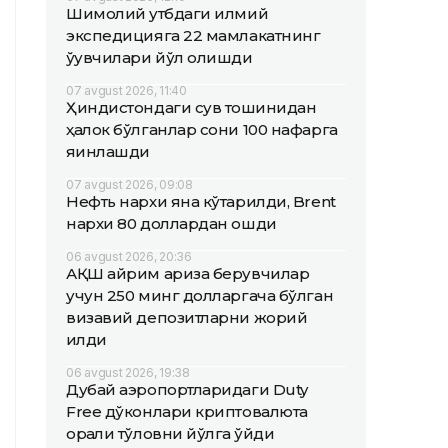
Шимолий қутбдаги илмий
экспедицияга 22 мамлакатнинг
ўқувчилари йўл олишди
07 avgust 2026, 11:40
Ҳиндистондаги сув тошқинидан
ҳалок бўлганлар сони 100 нафарга
яқинлашди
07 avgust 2026, 09:08
Нефть нархи яна кўтарилди, Brent
нархи 80 доллардан ошди
06 avgust 2026, 20:36
АҚШ айрим ариза берувчилар
учун 250 минг долларгача бўлган
визавий депозитларни жорий
қилди
06 avgust 2026, 19:38
Дубай аэропортларидаги Duty
Free дўконлари криптовалюта
орқали тўловни йўлга қўйди