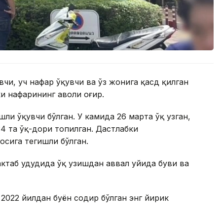
вчи, уч нафар ўқувчи ва ўз жонига қасд қилган
ки нафарининг аҳволи оғир.
ли ўқувчи бўлган. У камида 26 марта ўқ узган,
34 та ўқ-дори топилган. Дастлабки
осига тегишли бўлган.
ктаб ҳудудида ўқ узишдан аввал уйида буви ва
 2022 йилдан буён содир бўлган энг йирик