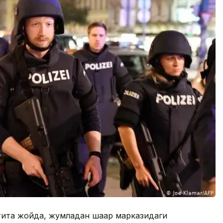
тита жойда, жумладан шаҳар марказидаги