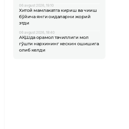
06 avgust 2026, 19:10
Хитой мамлакатга кириш ва чиқиш
бўйича янги қоидаларни жорий
этди
06 avgust 2026, 18:40
АҚШда қорамол тақчиллиги мол
гўшти нархининг кескин ошишига
олиб келди