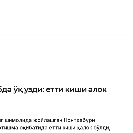
а ўқ узди: етти киши ҳалок
инг шимолида жойлашган Нонтхабури
отишма оқибатида етти киши ҳалок бўлди,