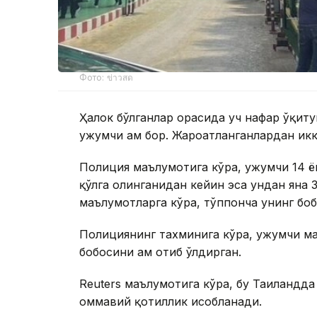
Фото: ข่าวสด
Ҳалок бўлганлар орасида уч нафар ўқиту
ҳужумчи ҳам бор. Жароҳатланганлардан ик
Полиция маълумотига кўра, ҳужумчи 14 ёш
қўлга олинганидан кейин эса ундан яна 
маълумотларга кўра, тўппонча унинг боб
Полициянинг тахминига кўра, ҳужумчи ма
бобосини ҳам отиб ўлдирган.
Reuters маълумотига кўра, бу Таиландда
оммавий қотиллик ҳисобланади.