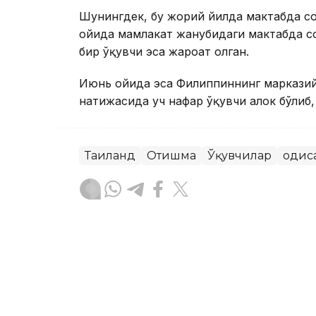
Шунингдек, бу жорий йилда мактабда со
ойида мамлакат жанубидаги мактабда сод
бир ўқувчи эса жароҳат олган.
Июнь ойида эса Филиппиннинг марказий
натижасида уч нафар ўқувчи ҳалок бўлиб
Таиланд
Отишма
Ўқувчилар
Ҳодис
Ляззат Сейданова
Муаллиф