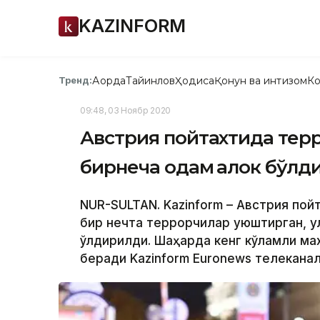
KAZINFORM
Ақорда
Тайинлов
Ҳодиса
Қонун ва интизом
Ко
Тренд:
09:48, 03 Ноябр 2020
Австрия пойтахтида тер
бирнеча одам ҳалок бўлд
NUR-SULTAN. Kazinform – Австрия пой
бир нечта террорчилар уюштирган, у
ўлдирилди. Шаҳарда кенг кўламли ма
беради Kazinform Еuronews телеканал