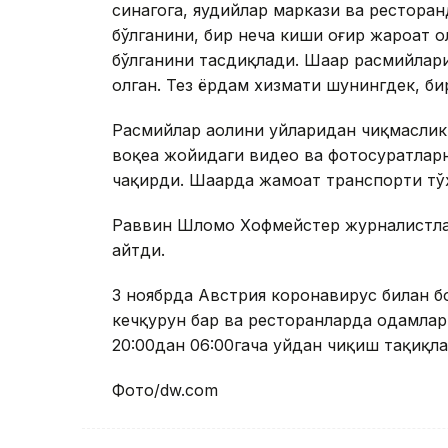
синагога, яҳудийлар маркази ва ресторан
бўлганини, бир неча киши оғир жароҳат
бўлганини тасдиқлади. Шаҳар расмийлари
олган. Тез ёрдам хизмати шунингдек, бир
Расмийлар аҳолини уйларидан чиқмаслик
воқеа жойидаги видео ва фотосуратла
чақирди. Шаҳарда жамоат транспорти тў
Раввин Шломо Хофмейстер журналистлар
айтди.
3 ноябрда Австрия коронавирус билан б
кечқурун бар ва ресторанларда одамлар 
20:00дан 06:00гача уйдан чиқиш тақиқла
Фото/dw.com