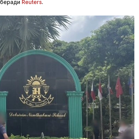
р беради
Reuters
.