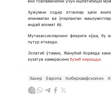
ёки товламачилик учун ишлатилиши мум
Ҳужумни содир этганлар ҳали аниқла
қилинмаган ва ўғирланган маълумотлар
қандай аломат йўқ.
Мутахассисларнинг фикрига кўра, бу в
путур етказди.
Эслатиб ўтамиз, Жанубий Кореяда хак
кузатув камерасини
бузиб киришди
.
Хакер
Европа
Киберхавфсизлик
К