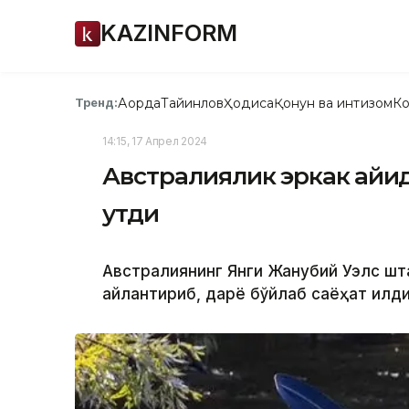
KAZINFORM
Ақорда
Тайинлов
Ҳодиса
Қонун ва интизом
Ко
Тренд:
14:15, 17 Апрел 2024
Австралиялик эркак қайиқд
утди
Австралиянинг Янги Жанубий Уэлс штат
айлантириб, дарё бўйлаб саёҳат қилди.