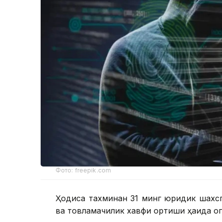
Фото: freepik.com
Ҳодиса тахминан 31 минг юридик шахсг
ва товламачилик хавфи ортиши ҳақида ог