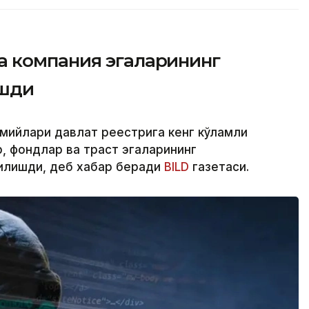
 компания эгаларининг
ашди
смийлари давлат реестрига кенг кўламли
 фондлар ва траст эгаларининг
қилишди, деб хабар беради
BILD
газетаси.