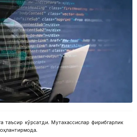
а таъсир кўрсатди. Мутахассислар фирибгарлик
оҳлантирмоқда.