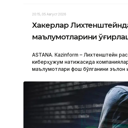
20:15, 05 Август 2026
Хакерлар Лихтенштейнда
маълумотларини ўғирл
ASTANА. Кazinform – Лихтенштейн ра
киберҳужум натижасида компаниялар,
маълумотлари фош бўлганини эълон 