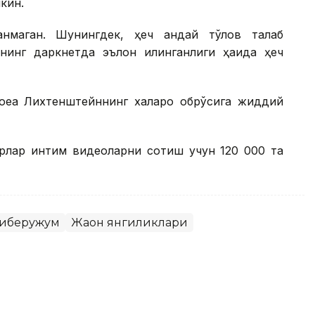
кин.
нмаган. Шунингдек, ҳеч қандай тўлов талаб
нинг даркнетда эълон қилинганлиги ҳақида ҳеч
оқеа Лихтенштейннинг халқаро обрўсига жиддий
ерлар интим видеоларни сотиш учун 120 000 та
иберҳужум
Жаҳон янгиликлари