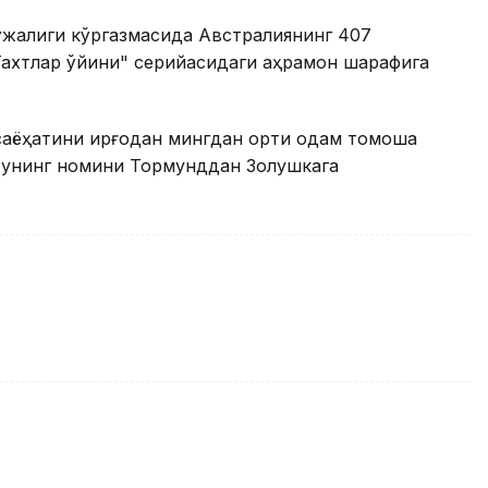
ўжалиги кўргазмасида Австралиянинг 407
 "Тахтлар ўйини" серийасидаги қаҳрамон шарафига
аёҳатини қирғоқдан мингдан ортиқ одам томоша
ач, унинг номини Тормунддан Золушкага