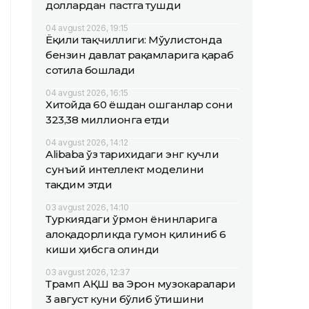
доллардан пастга тушди
04 avgust 2026, 19:15
Ёқилғи тақчиллиги: Мўғулистонда
бензин давлат рақамларига қараб
сотила бошлади
04 avgust 2026, 16:15
Хитойда 60 ёшдан ошганлар сони
323,38 миллионга етди
04 avgust 2026, 14:12
Alibaba ўз тарихидаги энг кучли
сунъий интеллект моделини
тақдим этди
03 avgust 2026, 14:10
Туркиядаги ўрмон ёнғинларига
алоқадорликда гумон қилиниб 6
киши ҳибсга олинди
03 avgust 2026, 12:37
Трамп АҚШ ва Эрон музокаралари
3 август куни бўлиб ўтишини