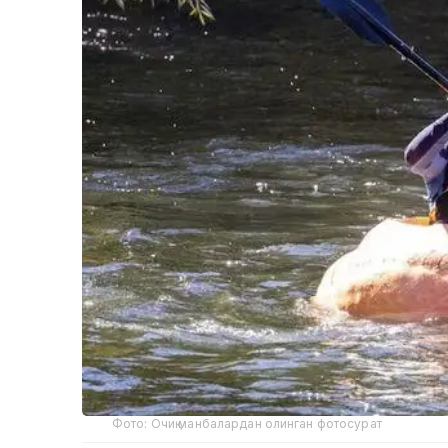
Фото: Очиқ манбалардан олинган фотосурат