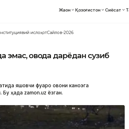
Жаҳон
Қозоғистон
Сиёсат
Т
нституциявий ислоҳот
Сайлов-2026
а эмас, қовоқда дарёдан сузиб
ида яшовчи фуқаро қовоқни каноэга
 Бу ҳақда zamon.uz ёзган.