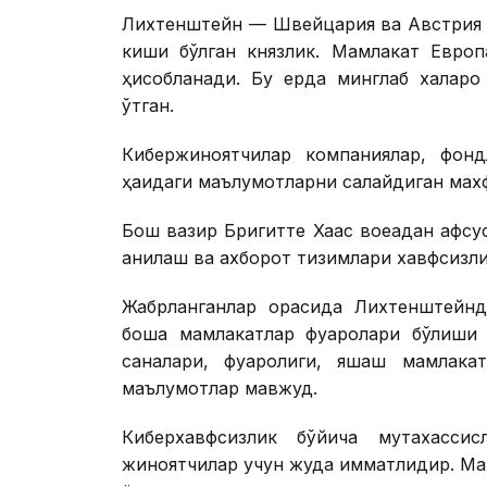
Лихтенштейн — Швейцария ва Австрия 
киши бўлган князлик. Мамлакат Европ
ҳисобланади. Бу ерда минглаб халқар
ўтган.
Кибержиноятчилар компаниялар, фондл
ҳақидаги маълумотларни сақлайдиган махф
Бош вазир Бригитте Хаас воқеадан афс
аниқлаш ва ахборот тизимлари хавфсизл
Жабрланганлар орасида Лихтенштейнд
бошқа мамлакатлар фуқаролари бўлиши
саналари, фуқаролиги, яшаш мамлака
маълумотлар мавжуд.
Киберхавфсизлик бўйича мутахассис
жиноятчилар учун жуда қимматлидир. М