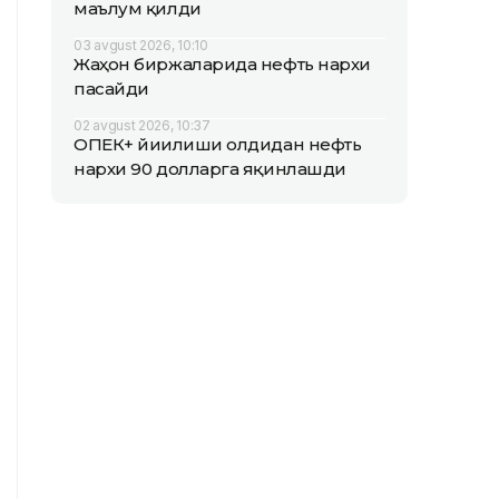
маълум қилди
03 avgust 2026, 10:10
Жаҳон биржаларида нефть нархи
пасайди
02 avgust 2026, 10:37
ОПEК+ йиғилиши олдидан нефть
нархи 90 долларга яқинлашди