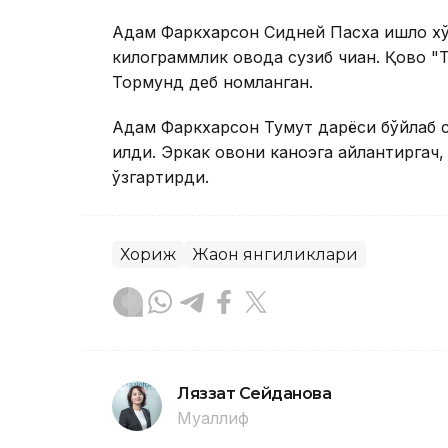
Адам Фаркхарсон Сидней Пасха қишлоқ х
килограммлик қовоқда сузиб чиққан. Қовоқ
Тормунд деб номланган.
Адам Фаркхарсон Тумут дарёси бўйлаб с
қилди. Эркак қовоқни каноэга айлантирг
ўзгартирди.
Хориж
Жаҳон янгиликлари
Ляззат Сейданова
Муаллиф