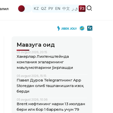
KZ
QZ
РУ
EN
中文
ق ز
ЎЗ
аҳлил
Мавзуга оид
05 avgust 2026, 20:15
Хакерлар Лихтенштейнда
компания эгаларининг
маълумотларини ўғирлашди
05 avgust 2026, 15:15
Павел Дуров Telegramнинг App
Storeдан олиб ташланишига изоҳ
берди
05 avgust 2026, 10:36
Brent нефтининг нархи 13 июлдан
бери илк бор 1 баррель учун 79