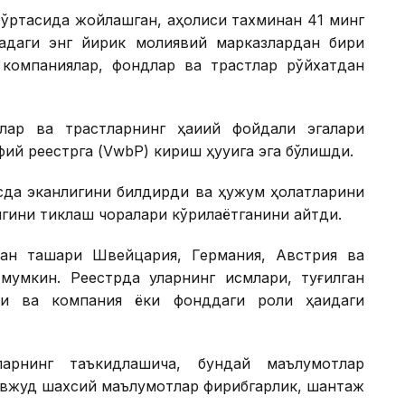
ўртасида жойлашган, аҳолиси тахминан 41 минг
адаги энг йирик молиявий марказлардан бири
о компаниялар, фондлар ва трастлар рўйхатдан
ар ва трастларнинг ҳақиқий фойдали эгалари
ий реестрга (VwbP) кириш ҳуқуқига эга бўлишди.
усда эканлигини билдирди ва ҳужум ҳолатларини
игини тиклаш чоралари кўрилаётганини айтди.
ан ташқари Швейцария, Германия, Австрия ва
 мумкин. Реестрда уларнинг исмлари, туғилган
ти ва компания ёки фонддаги роли ҳақидаги
ларнинг таъкидлашича, бундай маълумотлар
авжуд шахсий маълумотлар фирибгарлик, шантаж