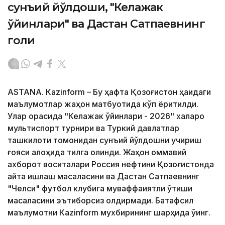
сунъий йўлдоши, "Келажак
ўйинлари" ва Дастан Сатпаевнинг
голи
ASTANА. Кazinform – Бу ҳафта Қозоғистон ҳақидаги
маълумотлар жаҳон матбуотида кўп ёритилди.
Улар орасида "Келажак ўйинлари - 2026" халқаро
мультиспорт турнири ва Туркий давлатлар
ташкилоти томонидан сунъий йўлдошни учириш
ғояси алоҳида тилга олинди. Жаҳон оммавий
ахборот воситалари Россия нефтини Қозоғистонда
қайта ишлаш масаласини ва Дастан Сатпаевнинг
"Челси" футбол клубига муваффақиятли ўтиши
масаласини эътиборсиз қолдирмади. Батафсил
маълумотни Кazinform мухбирининг шарҳида ўқинг.