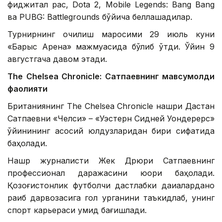
фиджитал рақс, Dota 2, Mobile Legends: Bang Bang
ва PUBG: Battlegrounds бўйича беллашадилар.
Турнирнинг очилиш маросими 29 июль куни
«Барыс Арена» мажмуасида бўлиб ўтди. Ўйин 9
августгача давом этади.
The Chelsea Chronicle: Сатпаевнинг мавсумолди
фаолияти
Британиянинг The Chelsea Chronicle нашри Дастан
Сатпаевни «Челси» – «Уэстерн Сидней Уондерерс»
ўйинининг асосий юлдузларидан бири сифатида
баҳолади.
Нашр журналисти Жек Дрюри Сатпаевнинг
профессионал даражасини юқори баҳолади.
Қозоғистонлик футболчи дастлабки дақиқаларданоқ
рақиб дарвозасига гол урганини таъкидлаб, унинг
спорт карьераси умид бағишлади.