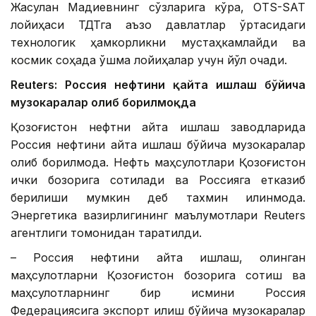
Жасулан Мадиевнинг сўзларига кўра, OTS-SAT
лойиҳаси ТДТга аъзо давлатлар ўртасидаги
технологик ҳамкорликни мустаҳкамлайди ва
космик соҳада қўшма лойиҳалар учун йўл очади.
Reuters: Россия нефтини қайта ишлаш бўйича
музокаралар олиб борилмоқда
Қозоғистон нефтни қайта ишлаш заводларида
Россия нефтини қайта ишлаш бўйича музокаралар
олиб борилмоқда. Нефть маҳсулотлари Қозоғистон
ички бозорига сотилади ва Россияга етказиб
берилиши мумкин деб тахмин қилинмоқда.
Энергетика вазирлигининг маълумотлари Reuters
агентлиги томонидан тарқатилди.
– Россия нефтини қайта ишлаш, олинган
маҳсулотларни Қозоғистон бозорига сотиш ва
маҳсулотларнинг бир қисмини Россия
Федерациясига экспорт қилиш бўйича музокаралар