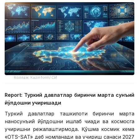
Коллаж: Kazinform/ СИ
Report: Туркий давлатлар биринчи марта сунъий
йўлдошни учиришади
Туркий давлатлар ташкилоти биринчи марта
наносунъий йўлдошни ишлаб чиқади ва космосга
учиришни режалаштирмоқда. Қўшма космик кема
«OTS-SAT» деб номланади ва учириш санаси 2027