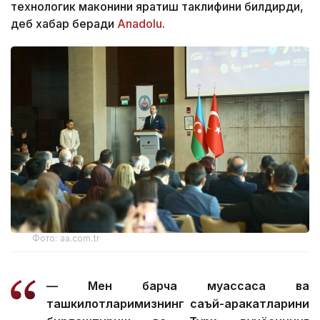
технологик маконини яратиш таклифини билдирди,
деб хабар беради
Аnadolu
.
Фото: aa.com.tr
— Мен барча муассаса ва
ташкилотларимизнинг саъй-ҳаракатларини