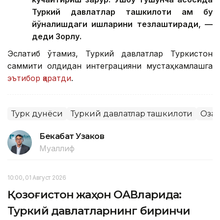
Туркий давлатлар ташкилоти ҳам бу
йўналишдаги ишларини тезлаштиради, —
деди Зорлу.
Эслатиб ўтамиз, Туркий давлатлар Туркистон
саммити олдидан интеграцияни мустаҳкамлашга
эътибор қаратди
.
Турк дунёси
Туркий давлатлар ташкилоти
Оза
Бекабат Узаков
Муаллиф
10:00, 01 Август 2026
Қозоғистон жаҳон ОАВларида:
Туркий давлатларнинг биринчи