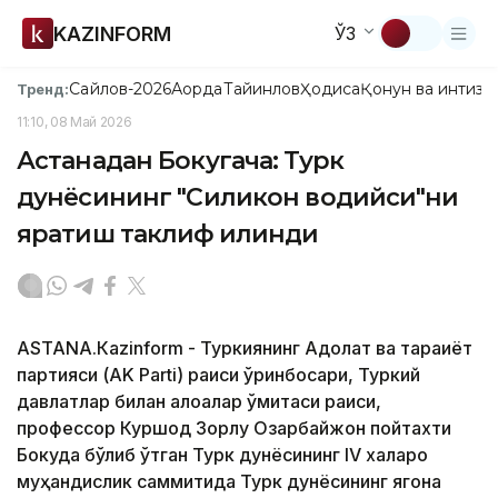
KAZINFORM
ЎЗ
Сайлов-2026
Ақорда
Тайинлов
Ҳодиса
Қонун ва интизо
Тренд:
11:10, 08 Май 2026
Астанадан Бокугача: Турк
дунёсининг "Силикон водийси"ни
яратиш таклиф қилинди
АSTANА.Кazinform - Туркиянинг Адолат ва тараққиёт
партияси (AK Parti) раиси ўринбосари, Туркий
давлатлар билан алоқалар қўмитаси раиси,
профессор Куршод Зорлу Озарбайжон пойтахти
Бокуда бўлиб ўтган Турк дунёсининг IV халқаро
муҳандислик саммитида Турк дунёсининг ягона