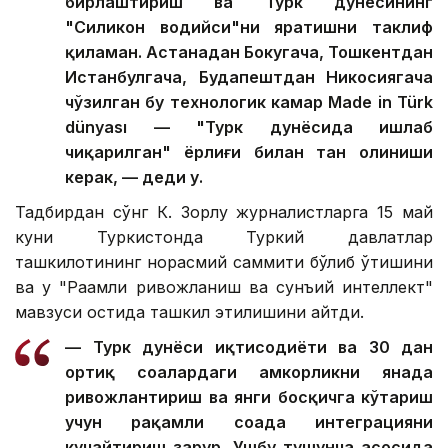
бирлаштириш ва Турк дунёсининг
"Силикон водийси"ни яратишни таклиф
қиламан. Астанадан Бокугача, Тошкентдан
Истанбулгача, Будапештдан Никосиягача
чўзилган бу технологик камар Made in Türk
dünyası — "Турк дунёсида ишлаб
чиқарилган" ёрлиғи билан тан олиниши
керак, — деди у.
Тадбирдан сўнг К. Зорлу журналистларга 15 май
куни Туркистонда Туркий давлатлар
ташкилотининг норасмий саммити бўлиб ўтишини
ва у "Рақамли ривожланиш ва сунъий интеллект"
мавзуси остида ташкил этилишини айтди.
— Турк дунёси иқтисодиёти ва 30 дан
ортиқ соҳалардаги ҳамкорликни янада
ривожлантириш ва янги босқичга кўтариш
учун рақамли соҳада интеграцияни
кучайтириш зарур. Ушбу тушунча асосида