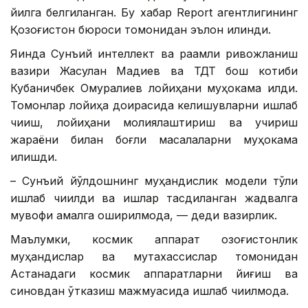
йилга белгиланган. Бу хабар Report агентлигининг
Қозоғистон бюроси томонидан эълон қилинди.
Яқинда Сунъий интеллект ва рақамли ривожланиш
вазири Жасулан Мадиев ва ТДТ бош котиби
Кубаничбек Омуралиев лойиҳани муҳокама қилди.
Томонлар лойиҳа доирасида келишувларни ишлаб
чиқиш, лойиҳани молиялаштириш ва учириш
жараёни билан боғлиқ масалаларни муҳокама
қилишди.
– Сунъий йўлдошнинг муҳандислик модели тўлиқ
ишлаб чиқилди ва ишлар тасдиқланган жадвалга
мувофиқ амалга оширилмоқда, — деди вазирлик.
Маълумки, космик аппарат қозоғистонлик
муҳандислар ва мутахассислар томонидан
Астанадаги космик аппаратларни йиғиш ва
синовдан ўтказиш мажмуасида ишлаб чиқилмоқда.