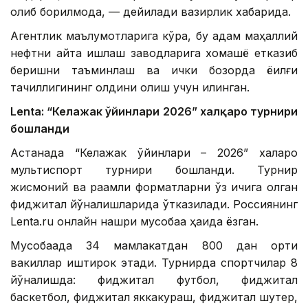
олиб борилмоқда, — дейилади вазирлик хабарида.
Агентлик маълумотларига кўра, бу қадам маҳаллий
нефтни қайта ишлаш заводларига хомашё етказиб
беришни таъминлаш ва ички бозорда ёқилғи
тақчиллигининг олдини олиш учун қилинган.
Lentа: “Келажак ўйинлари 2026” халқаро турнири
бошланди
Астанада “Келажак ўйинлари – 2026” халқаро
мультиспорт турнири бошланди. Турнир
жисмоний ва рақамли форматларни ўз ичига олган
фиджитал йўналишларида ўтказилади. Россиянинг
Lenta.ru онлайн нашри мусобақа ҳақида ёзган.
Мусобақада 34 мамлакатдан 800 дан ортиқ
вакиллар иштирок этади. Турнирда спортчилар 8
йўналишда: фиджитал футбол, ​​фиджитал
баскетбол, ​​фиджитал яккакураш, фиджитал шутер,