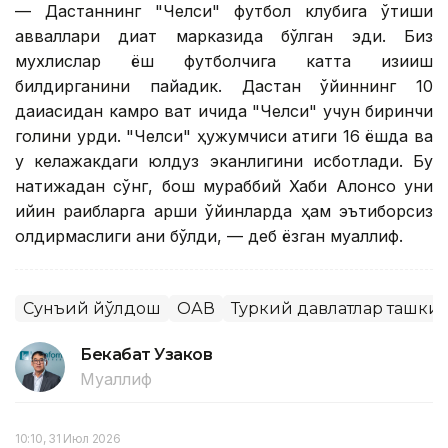
— Дастаннинг "Челси" футбол клубига ўтиши
авваллари диққат марказида бўлган эди. Биз
мухлислар ёш футболчига катта қизиқиш
билдирганини пайқадик. Дастан ўйиннинг 10
дақиқасидан камроқ вақт ичида "Челси" учун биринчи
голини урди. "Челси" ҳужумчиси атиги 16 ёшда ва
у келажакдаги юлдуз эканлигини исботлади. Бу
натижадан сўнг, бош мураббий Хаби Алонсо уни
қийин рақибларга қарши ўйинларда ҳам эътиборсиз
қолдирмаслиги аниқ бўлди, — деб ёзган муаллиф.
Сунъий йўлдош
ОАВ
Туркий давлатлар ташки
Бекабат Узаков
Муаллиф
10:10, 31 Июл 2026