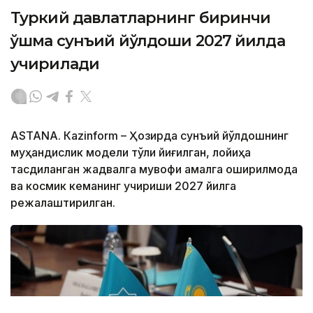
Туркий давлатларнинг биринчи
қўшма сунъий йўлдоши 2027 йилда
учирилади
ASTANА. Кazinform – Ҳозирда сунъий йўлдошнинг
муҳандислик модели тўлиқ йиғилган, лойиҳа
тасдиқланган жадвалга мувофиқ амалга оширилмоқда
ва космик кеманинг учириши 2027 йилга
режалаштирилган.