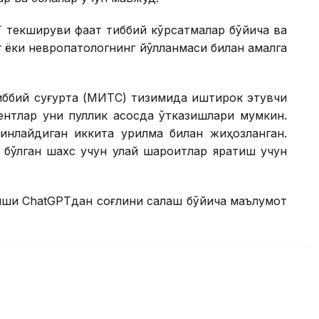
 текшируви фақат тиббий кўрсатмалар бўйича ва
г ёки невропатологнинг йўлланмаси билан амалга
ббий суғурта (МИТС) тизимида иштирок этувчи
дентлар уни пуллик асосда ўтказишлари мумкин.
инлайдиган иккита қурилма билан жиҳозланган.
 бўлган шахс учун қулай шароитлар яратиш учун
иши ChatGPTдан соғлиқни сақлаш бўйича маълумот