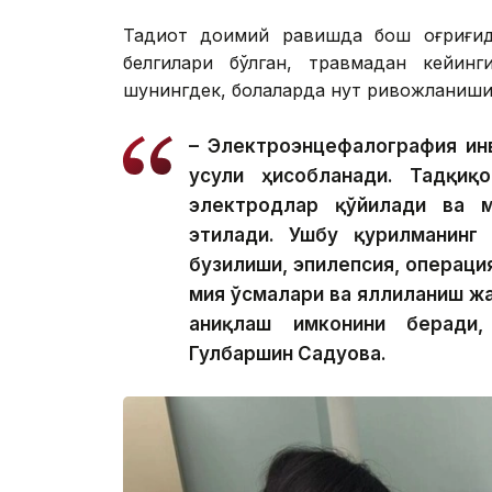
Тадқиқот доимий равишда бош оғриғид
белгилари бўлган, травмадан кейинг
шунингдек, болаларда нутқ ривожланиши
– Электроэнцефалография инв
усули ҳисобланади. Тадқиқ
электродлар қўйилади ва м
этилади. Ушбу қурилманинг 
бузилиши, эпилепсия, операци
мия ўсмалари ва яллиғланиш ж
аниқлаш имконини беради
Гулбаршин Садуова.