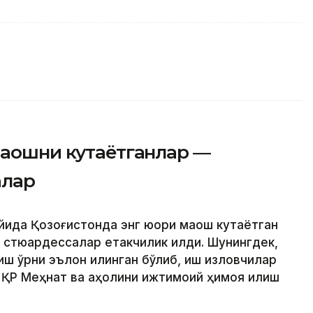
маошни кутаётганлар —
алар
йида Қозоғистонда энг юқори маош кутаётган
 стюардессалар етакчилик қилди. Шунингдек,
иш ўрни эълон қилинган бўлиб, иш изловчилар
да ҚР Меҳнат ва аҳолини ижтимоий ҳимоя қилиш