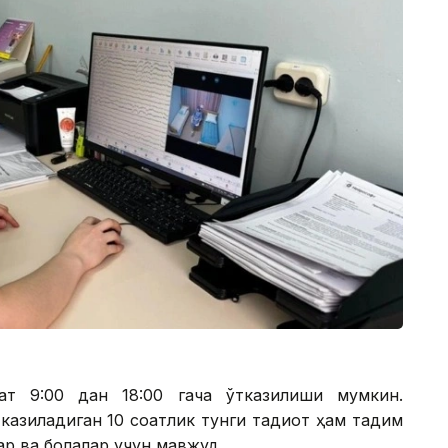
т 9:00 дан 18:00 гача ўтказилиши мумкин.
казиладиган 10 соатлик тунги тадқиқот ҳам тақдим
ар ва болалар учун мавжуд.