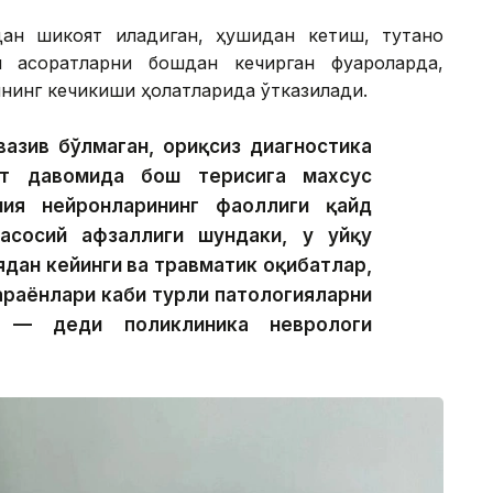
ан шикоят қиладиган, ҳушидан кетиш, тутқаноқ
и асоратларни бошдан кечирган фуқароларда,
нинг кечикиши ҳолатларида ўтказилади.
азив бўлмаган, оғриқсиз диагностика
от давомида бош терисига махсус
ия нейронларининг фаоллиги қайд
асосий афзаллиги шундаки, у уйқу
ядан кейинги ва травматик оқибатлар,
араёнлари каби турли патологияларни
, — деди поликлиника неврологи