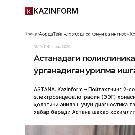
KAZINFORM
Ақорда
Тайинлов
Ҳодиса
Қонун ва интизом
Ко
Тренд:
15:10, 11 Феврал 2026
Астанадаги поликлиника
ўрганадиган қурилма иш
ASTANА. Кazinform – Пойтахтнинг 2-с
электроэнцефалография (ЭЭГ) хонаси 
ҳолатини аниқлаш учун диагностика т
хабар беради Астана шаҳар ҳокимлиг