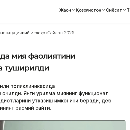
Жаҳон
Қозоғистон
Сиёсат
Т
нституциявий ислоҳот
Сайлов-2026
да мия фаолиятини
га туширилди
онли поликлиникасида
очилди. Янги қурилма миянинг функционал
адқиқотларини ўтказиш имконини беради, деб
ининг расмий сайти.