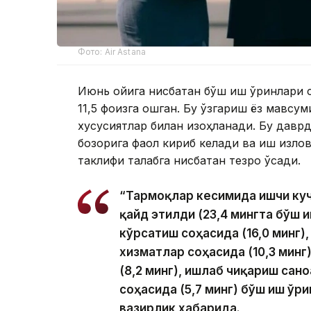
Фото: Air Astana
Июнь ойига нисбатан бўш иш ўринлари с
11,5 фоизга ошган. Бу ўзгариш ёз мавс
хусусиятлар билан изоҳланади. Бу давр
бозорига фаол кириб келади ва иш изло
таклифи талабга нисбатан тезроқ ўсади.
“Тармоқлар кесимида ишчи куч
қайд этилди (23,4 мингта бўш 
кўрсатиш соҳасида (16,0 минг)
хизматлар соҳасида (10,3 минг
(8,2 минг), ишлаб чиқариш сан
соҳасида (5,7 минг) бўш иш ўр
вазирлик хабарида.