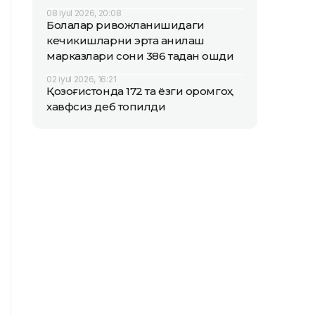
08 iyul 2026, 20:08
Болалар ривожланишидаги
кечикишларни эрта аниқлаш
марказлари сони 386 тадан ошди
02 iyul 2026, 16:21
Қозоғистонда 172 та ёзги оромгоҳ
хавфсиз деб топилди