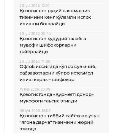
23 iyul 2026, 10:10
Қозоғистон руҳий саломатлик
тизимини кенг кўламли ислоҳ
қилишни бошлайди
20 iyul 2026, 20:45
Қозоғистон ҳудудий талабга
мувофиқ шифокорларни
тайёрлайди
20 iyul 2026, 14:38
Офтоб иссиғида кўпроқ сув ичиб,
сабзавотларни кўпроқ истеъмол
қилиш керак – шифокор
13 iyul 2026, 20:09
Қозоғистонда «Құрметті донор»
мукофоти таъсис этилди
09 iyul 2026, 14:09
Қозоғистон тиббий сайёҳлар учун
"ягона дарча" тизимини жорий
этмоқда