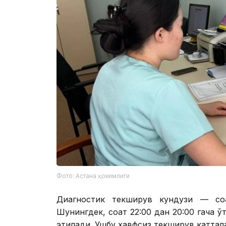
Фото: Астана ҳокимлиги
Диагностик текширув кундузи — соа
Шунингдек, соат 22:00 дан 20:00 гача ўт
этилади. Ушбу хавфсиз текширув каттал