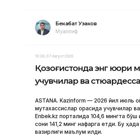
Бекабат Узаков
Муаллиф
10:39, 07 Август 2026
Қозоғистонда энг юқори 
учувчилар ва стюардесс
ASTANA. Kazinform — 2026 йил июль о
мутахассислар орасида учувчилар ва
Enbek.kz порталида 104,6 мингта бўш 
сони 141,2 минг нафарга етди. Бу ҳақ
вазирлиги маълум қилди.