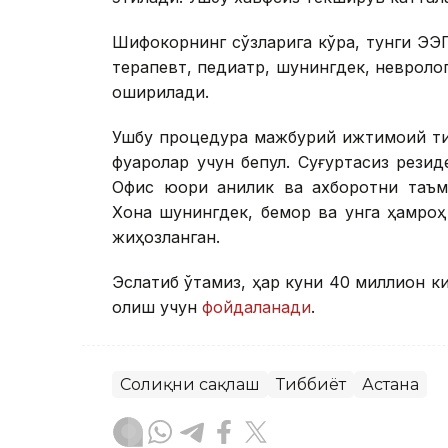
Шифокорнинг сўзларига кўра, тунги ЭЭГ
терапевт, педиатр, шунингдек, невроло
оширилади.
Ушбу процедура мажбурий ижтимоий ти
фуқаролар учун бепул. Суғуртасиз рези
Офис юқори аниқлик ва ахборотни таъм
Хона шунингдек, бемор ва унга ҳамроҳ
жиҳозланган.
Эслатиб ўтамиз, ҳар куни 40 миллион к
олиш учун
фойдаланади
.
Соғлиқни сақлаш
Тиббиёт
Астана