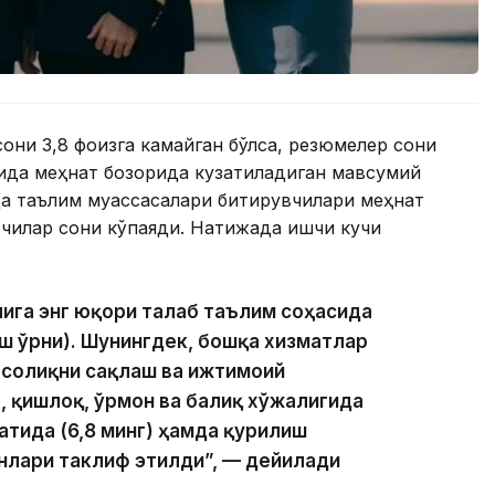
они 3,8 фоизга камайган бўлса, резюмелер сони
умида меҳнат бозорида кузатиладиган мавсумий
да таълим муассасалари битирувчилари меҳнат
вчилар сони кўпаяди. Натижада ишчи кучи
ига энг юқори талаб таълим соҳасида
иш ўрни). Шунингдек, бошқа хизматлар
, соғлиқни сақлаш ва ижтимоий
), қишлоқ, ўрмон ва балиқ хўжалигида
оатида (6,8 минг) ҳамда қурилиш
инлари таклиф этилди”, — дейилади