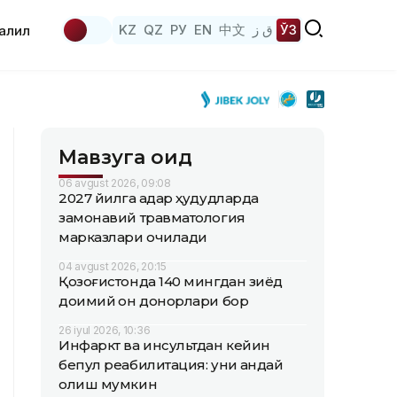
KZ
QZ
РУ
EN
中文
ق ز
ЎЗ
аҳлил
Мавзуга оид
06 avgust 2026, 09:08
2027 йилга қадар ҳудудларда
замонавий травматология
марказлари очилади
04 avgust 2026, 20:15
Қозоғистонда 140 мингдан зиёд
доимий қон донорлари бор
26 iyul 2026, 10:36
Инфаркт ва инсультдан кейин
бепул реабилитация: уни қандай
олиш мумкин