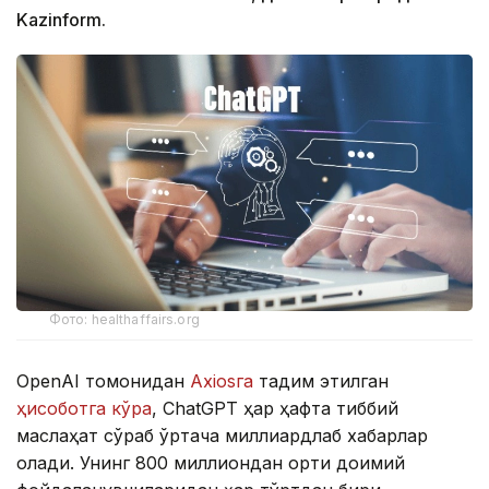
Kazinform.
Фото: healthaffairs.org
OpenAI томонидан
Axiosга
тақдим этилган
ҳисоботга кўра
, ChatGPT ҳар ҳафта тиббий
маслаҳат сўраб ўртача миллиардлаб хабарлар
олади. Унинг 800 миллиондан ортиқ доимий