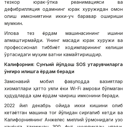
тезкор юрак-ўпка реанимацияси ва
дефибрилляция одамнинг юрак хуружидан омон
қолиш имкониятини икки-уч баравар ошириши
мумкин.
Илова тез ёрдам машинасининг ишини
алмаштирмайди. Унинг мақсади юрак хуружи ва
профессионал тиббиёт ходимларининг келиши
ўртасидаги муҳим вақтни камайтиришдир.
Калифорния: Сунъий йўлдош SOS қутқарувчиларга
қўнғироқ қилишга ёрдам беради
Замонавий мобил фавқулодда вазиятлар
хизматлари ҳатто уяли ёки Wi-Fi қамрови бўлмаган
ҳудудларда ҳам ёрдам чақириш имконини беради.
2022 йил декабрь ойида икки кишини олиб
кетаётган машина тоғ йўлидан сирғалиб кетди ва
Калифорниянинг Анжелес миллий ўрмонидаги узоқ
канёнга тахминан 300 фут чуқурликдан қулади.