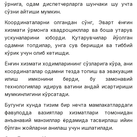
ўрнига, одам диспетчерларга шунчаки шу учта
сўзни айтиши мумкин.
Координаталарни олгандан сўнг, Эварт ёнғин
хизмати ўрмонга квадроцикллар ва бошқа қутқарув
ускуналарини юборди. Қутқарувчилар йўқолган
одамни топдилар, унга сув беришди ва тиббий
кўрик учун олиб кетишди.
Ёнғин хизмати ходимларининг сўзларига кўра, аниқ
координаталар одамни тезда топиш ва эвакуация
қилиш имконини берди, бу замонавий
технологиялар қидирув вақтини қандай қисқартириши
мумкинлигини кўрсатади.
Бугунги кунда тизим бир нечта мамлакатлардаги
фавқулодда вазиятлар хизматлари томонидан
анъанавий манзиллар ёрдамида тасвирлаш қийин
бўлган жойларни аниқлаш учун ишлатилади.