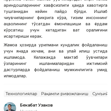
қариндошларининг хавфсизлиги ҳақида хавотирга
тушганидан кейин пайдо бўлди. Ишлаб
чиқувчиларнинг фикрига кўра, тизим инсоннинг
аҳволининг тўсатдан ёмонлашиши ва ёрдам
кўрсатиш учун кетадиган вақт оралиғини
қисқартириши керак.
Жамоа ҳозирда қурилмани кундалик фойдаланиш
учун янада ихчам, аниқ ва қулай қилиш устида
ишламоқда. Келажакда мактаб ўқувчилари
ўзларининг ишланмаларидан ижтимоий
дастурларда фойдаланиш мумкинлигига умид
қилмоқдалар.
Технологиялар
Рақамли ривожланиш
Сунъий 
Бекабат Узаков