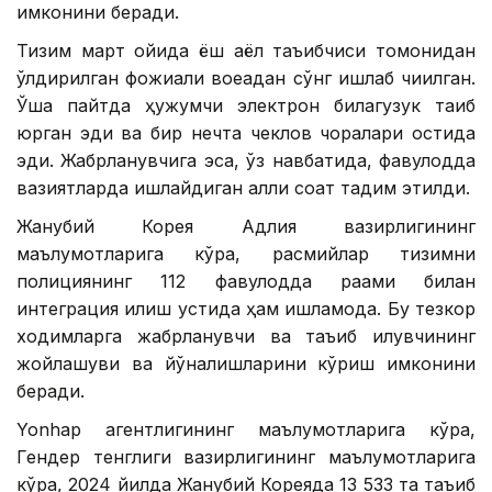
имконини беради.
Тизим март ойида ёш аёл таъқибчиси томонидан
ўлдирилган фожиали воқеадан сўнг ишлаб чиқилган.
Ўша пайтда ҳужумчи электрон билагузук тақиб
юрган эди ва бир нечта чеклов чоралари остида
эди. Жабрланувчига эса, ўз навбатида, фавқулодда
вазиятларда ишлайдиган ақлли соат тақдим этилди.
Жанубий Корея Адлия вазирлигининг
маълумотларига кўра, расмийлар тизимни
полициянинг 112 фавқулодда рақами билан
интеграция қилиш устида ҳам ишламоқда. Бу тезкор
ходимларга жабрланувчи ва таъқиб қилувчининг
жойлашуви ва йўналишларини кўриш имконини
беради.
Yonhap агентлигининг маълумотларига кўра,
Гендер тенглиги вазирлигининг маълумотларига
кўра, 2024 йилда Жанубий Кореяда 13 533 та таъқиб