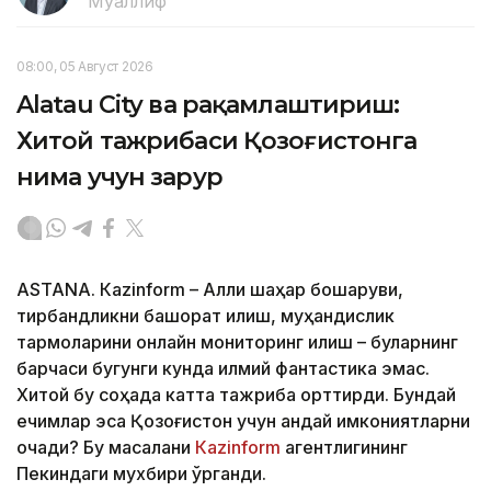
Муаллиф
08:00, 05 Август 2026
Alatau City ва рақамлаштириш:
Хитой тажрибаси Қозоғистонга
нима учун зарур
ASTANА. Кazinform – Ақлли шаҳар бошқаруви,
тирбандликни башорат қилиш, муҳандислик
тармоқларини онлайн мониторинг қилиш – буларнинг
барчаси бугунги кунда илмий фантастика эмас.
Хитой бу соҳада катта тажриба орттирди. Бундай
ечимлар эса Қозоғистон учун қандай имкониятларни
очади? Бу масалани
Кazinform
агентлигининг
Пекиндаги мухбири ўрганди.