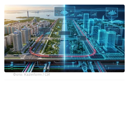
Фото: Kazinform / СИ
Шаҳар бошқарувининг янги модели
Рақамли эгизак — компьютердаги оддий 3D модел
эмас. Бу — ҳақиқий объектнинг виртуал нусхаси.
Бундай тизим бино, завод, транспорт тармоғи,
муҳандислик коммуникациялари, турар жой