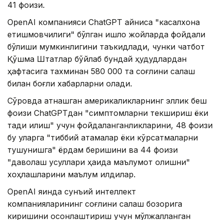
41 фоизи.
OpenAI компанияси ChatGPT айниқса "касалхона
етишмовчилиги" бўлган қишлоқ жойларда фойдали
бўлиши мумкинлигини таъкидлади, чунки чатбот
Қўшма Штатлар бўйлаб бундай ҳудудлардан
ҳафтасига тахминан 580 000 та соғлиқни сақлаш
билан боғлиқ хабарларни олади.
Сўровда қатнашган америкаликларнинг эллик беш
фоизи ChatGPTдан "симптомларни текшириш ёки
тадқиқ қилиш" учун фойдаланганликларини, 48 фоизи
бу уларга "тиббий атамалар ёки кўрсатмаларни
тушунишга" ёрдам беришини ва 44 фоизи
"даволаш усуллари ҳақида маълумот олишни"
хоҳлашларини маълум қилдилар.
OpenAI яқинда сунъий интеллект
компанияларининг соғлиқни сақлаш бозорига
киришини осонлаштириш учун мўлжалланган