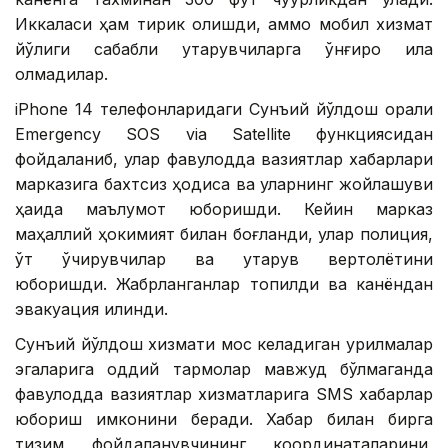
Иккаласи ҳам тирик қолишди, аммо мобил хизмат
йўқлиги сабабли қутқарувчиларга қўнғироқ қила
олмадилар.
iPhone 14 телефонларидаги Сунъий йўлдош орқали
Emergency SOS via Satellite функциясидан
фойдаланиб, улар фавқулодда вазиятлар хабарлари
марказига бахтсиз ҳодиса ва уларнинг жойлашуви
ҳақида маълумот юборишди. Кейин марказ
маҳаллий ҳокимият билан боғланди, улар полиция,
ўт ўчирувчилар ва қутқарув вертолётини
юборишди. Жабрланганлар топилди ва канёндан
эвакуация қилинди.
Сунъий йўлдош хизмати мос келадиган қурилмалар
эгаларига оддий тармоқлар мавжуд бўлмаганда
фавқулодда вазиятлар хизматларига SМS хабарлар
юбориш имконини беради. Хабар билан бирга
тизим фойдаланувчининг координаталарини,