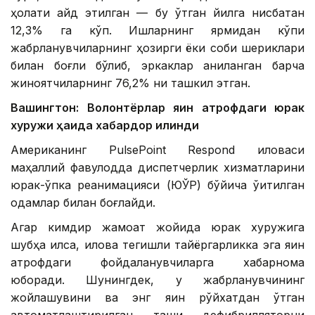
ҳолати қайд этилган — бу ўтган йилга нисбатан
12,3% га кўп. Ишларнинг ярмидан кўпи
жабрланувчиларнинг ҳозирги ёки собиқ шериклари
билан боғлиқ бўлиб, эркаклар аниқланган барча
жиноятчиларнинг 76,2% ни ташкил этган.
Вашингтон: Волонтёрлар яқин атрофдаги юрак
хуружи ҳақида хабардор қилинди
Американинг PulsePoint Respond иловаси
маҳаллий фавқулодда диспетчерлик хизматларини
юрак-ўпка реанимацияси (ЮЎР) бўйича ўқитилган
одамлар билан боғлайди.
Агар кимдир жамоат жойида юрак хуружига
шубҳа қилса, илова тегишли тайёргарликка эга яқин
атрофдаги фойдаланувчиларга хабарнома
юборади. Шунингдек, у жабрланувчининг
жойлашувини ва энг яқин рўйхатдан ўтган