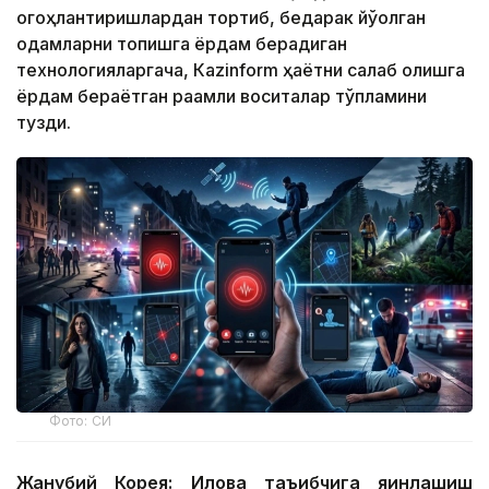
огоҳлантиришлардан тортиб, бедарак йўқолган
одамларни топишга ёрдам берадиган
технологияларгача, Кazinform ҳаётни сақлаб қолишга
ёрдам бераётган рақамли воситалар тўпламини
тузди.
Фото: СИ
Жанубий Корея: Илова таъқибчига яқинлашиш