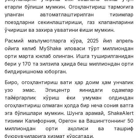
етарли бўлиши мумкин. Огоҳлантириш тармоғига
уланган автоматлаштирилган тизимлар
поездларни секинлаштириши, газ клапанларини
ўчириши ва захира қувватини ёқиши мумкин.
Расмий маълумотларга кўра, 2025 йил апрель
ойига келиб MyShake иловаси тўрт миллиондан
ортиқ марта юклаб олинган. Ишга туширилганидан
бери у 170 та зилзила ҳақида беш миллиондан ортиқ
билдиришнома юборган.
Бироқ, огоҳлантириш вақти ҳар доим ҳам унчалик
узоқ эмас. Эпицентр яқинидаги одамлар
тайёргарлик кўриш ёки умуман олдиндан
огоҳлантириш олмаган ҳолда бир неча сония вақтга
эга бўлишлари мумкин. Шунга қарамай, ShakeAlert
тизими Калифорния, Орегон ва Вашингтоннинг 50
миллиондан ортиқ аҳолиси ва ташриф
буюрувчиларига хизмат кўрсатади.