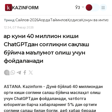
KAZINFORM
ЎЗ
Сайлов-2026
Ақорда
Тайинлов
Ҳодиса
Қонун ва интизо
Тренд:
12:34, 07 Январ 2026
Ҳар куни 40 миллион киши
ChatGPTдан соғлиқни сақлаш
бўйича маълумот олиш учун
фойдаланади
ASTANA. Kazinform - Дунё бўйлаб 40 миллиондан
ортиқ киши соғлиқни сақлаш бўйича маслаҳат олиш
учун ChatGPTдан фойдаланади, чатботга
юборилган барча хабарларнинг 5% дан ортиғи
соғлиқни сақлаш билан боғлиқ, деб хабар беради