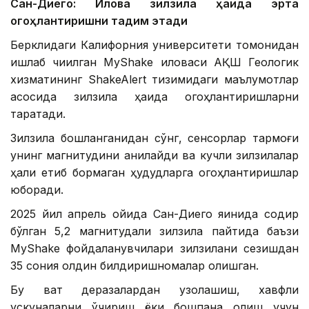
Сан-Диего: Илова зилзила ҳақида эрта
огоҳлантиришни тақдим этади
Берклидаги Калифорния университети томонидан
ишлаб чиқилган MyShake иловаси АҚШ Геологик
хизматининг ShakeAlert тизимидаги маълумотлар
асосида зилзила ҳақида огоҳлантиришларни
тарқатади.
Зилзила бошланганидан сўнг, сенсорлар тармоғи
унинг магнитудини аниқлайди ва кучли зилзилалар
ҳали етиб бормаган ҳудудларга огоҳлантиришлар
юборади.
2025 йил апрель ойида Сан-Диего яқинида содир
бўлган 5,2 магнитудали зилзила пайтида баъзи
MyShake фойдаланувчилари зилзилани сезишдан
35 сония олдин билдиришномалар олишган.
Бу вақт деразалардан узоқлашиш, хавфли
ускуналарни ўчириш ёки бошпана олиш учун