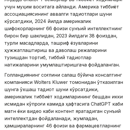
учун муҳим воситага айланди. Америка тиббиёт
ассоциациясининг аввалги тадқиқотлари шуни
кўрсатдики, 2024 йилда америкалик
шифокорларнинг 66 фоизи сунъий интеллектнинг
бирон бир шаклидан, 2023 йилдаги 38 фоиздан,
турли мақсадларда, ташриф ёзувларини
ҳужжатлаштириш ва даволаш режаларини
тузишдан тортиб, тиббий тадқиқотлар
натижаларини умумлаштиришгача фойдаланган.
Голландиянинг соғлиқни сақлаш бўйича консалтинг
компанияси Wolters Kluwer томонидан ўтказилган
шунга ўхшаш тадқиқот шуни кўрсатдики,
америкалик тиббиёт ходимларининг бешдан икки
қисмидан кўпроғи камида ҳафтасига ChatGPT каби
матн ёки видео каби контент яратадиган сунъий
интеллектдан фойдаланади, жумладан,
ҳамшираларнинг 46 фоизи ва фармацевтларнинг