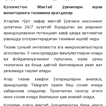
Қозоғистон: Мактаб ўқувчилари юрак
мониторинги тизимини яратдилар
Ақтаулик тўрт нафар мактаб ўқувчиси инсоннинг
ҳолатини 24/7 кузатиб борадиган ва уларнинг
қариндошларини потенциал хавф ҳақида автоматик
равишда огоҳлантирадиган тизимни ишлаб чиқди.
Тизим сунъий интеллектга эга микрокомпьютерга
асосланган. У сенсорлардан маълумотларни олади
ва фойдаланувчининг пульсини, юрак уриш
тезлигини ва бошқа ҳаётий белгиларини реал вақт
режимида таҳлил қилади.
Агар тизим хавфли ўзгаришларни аниқласа,
қариндошлар Тelegram орқали беш сония ичида
хабарнома оладилар. Ўрнатилган сенсор атиги
икки сония ичида йиқилишни ҳам аниқлай олади.
Қурилма ғояси мактаб ўқувчиларидан бири кекса