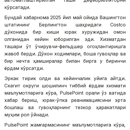
автоматлаштирилган ташқи дефибрилляторни
кўрсатади.
Бундай хабарнома 2025 йил май ойида Вашингтон
штатининг Берлингтон шаҳридаги Costco
дўконида бир киши юрак хуружидан омон
қолганидан кейин юборилган эди. Хизматдан
ташқари ўт ўчирувчи-фельдшер огоҳлантиришга
жавоб берди. Дўкон ходимлари, бошқа гувоҳлар ва
бир нечта ҳамширалар билан бирга у биринчи
ёрдам кўрсатди.
Эркак тирик қолди ва кейинчалик уйига қайтди.
Скагит округи шошилинч тиббий ёрдам хизмати
маълумотларига кўра, PulsePoint орқали ўз вақтида
хабар бериш, юрак-ўпка реанимациясини эрта
бошлаш ва гувоҳларнинг тезкор ҳаракатлари
муҳим рол ўйнади.
PulsePoint жамғармасининг маълумотларига кўра,