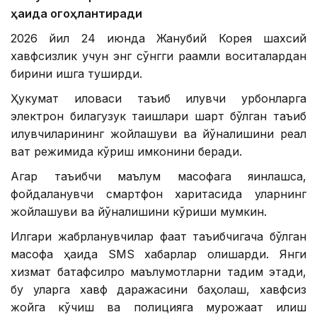
ҳақида огоҳлантиради
2026 йил 24 июнда Жанубий Корея шахсий
хавфсизлик учун энг сўнгги рақамли воситалардан
бирини ишга туширди.
Ҳукумат иловаси таъқиб қилувчи қурбонларга
электрон билагузук тақишлари шарт бўлган таъқиб
қилувчиларининг жойлашуви ва йўналишини реал
вақт режимида кўриш имконини беради.
Агар таъқибчи маълум масофага яқинлашса,
фойдаланувчи смартфон харитасида уларнинг
жойлашуви ва йўналишини кўриши мумкин.
Илгари жабрланувчилар фақат таъқибчигача бўлган
масофа ҳақида SМS хабарлар олишарди. Янги
хизмат батафсилроқ маълумотларни тақдим этади,
бу уларга хавф даражасини баҳолаш, хавфсиз
жойга кўчиш ва полицияга мурожаат қилиш