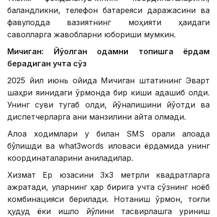
баландликни, телефон батареяси даражасини ва
фавқулодда вазиятнинг моҳияти ҳақидаги
саволларга жавобларни юбориши мумкин.
Мичиган: Йўқолган одамни топишга ёрдам
берадиган учта сўз
2025 йил июнь ойида Мичиган штатининг Эварт
шаҳри яқинидаги ўрмонда бир киши адашиб қолди.
Унинг суви тугаб қолди, йўналишини йўқотди ва
диспетчерларга аниқ манзилини айта олмади.
Алоқа ходимлари у билан SМS орқали алоқада
бўлишди ва what3words иловаси ёрдамида унинг
координаталарини аниқладилар.
Хизмат Ер юзасини 3х3 метрли квадратларга
ажратади, уларнинг ҳар бирига учта сўзнинг ноёб
комбинацияси берилади. Нотаниш ўрмон, тоғли
ҳудуд ёки қишлоқ йўлини тасвирлашга уриниш