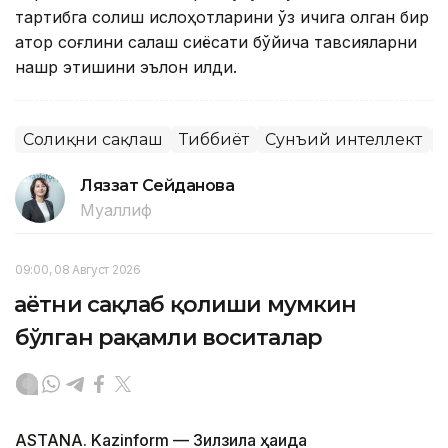
тартибга солиш ислоҳотларини ўз ичига олган бир
қатор соғлиқни сақлаш сиёсати бўйича тавсияларни
нашр этишини эълон қилди.
Соғлиқни сақлаш
Тиббиёт
Сунъий интеллект
Ляззат Сейданова
Муаллиф
09:00, 08 Август 2026
Ҳаётни сақлаб қолиши мумкин
бўлган рақамли воситалар
ASTANA. Kazinform — Зилзила ҳақида