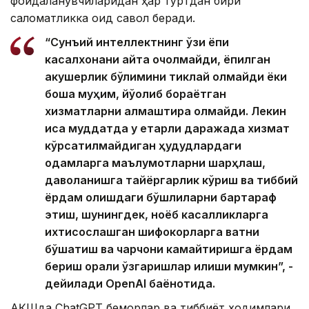
фойдаланувчиларидан ҳар тўртдан бири
саломатликка оид савол беради.
“Сунъий интеллектнинг ўзи ёпиқ
касалхонани қайта очолмайди, ёпилган
акушерлик бўлимини тиклай олмайди ёки
бошқа муҳим, йўқолиб бораётган
хизматларни алмаштира олмайди. Лекин
қисқа муддатда у етарли даражада хизмат
кўрсатилмайдиган ҳудудлардаги
одамларга маълумотларни шарҳлаш,
даволанишга тайёргарлик кўриш ва тиббий
ёрдам олишдаги бўшлиқларни бартараф
этиш, шунингдек, ноёб касалликларга
ихтисослашган шифокорларга вақтни
бўшатиш ва чарчоқни камайтиришга ёрдам
бериш орқали ўзгаришлар қилиши мумкин”, -
дейилади OpenAI баёнотида.
АҚШда ChatGPT беморлар ва тиббиёт ходимлари