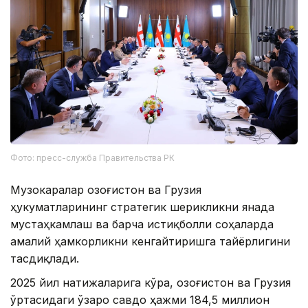
Фото: пресс-служба Правительства РК
Музокаралар Қозоғистон ва Грузия
ҳукуматларининг стратегик шерикликни янада
мустаҳкамлаш ва барча истиқболли соҳаларда
амалий ҳамкорликни кенгайтиришга тайёрлигини
тасдиқлади.
2025 йил натижаларига кўра, Қозоғистон ва Грузия
ўртасидаги ўзаро савдо ҳажми 184,5 миллион