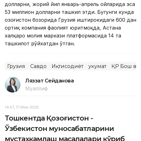
долларни, жорий йил январь-апрель ойларида эса
53 миллион долларни ташкил этди. Бугунги кунда
Қозоғистон бозорида Грузия иштирокидаги 600 дан
ортиқ компания фаолият юритмоқда, Астана
халқаро молия маркази платформасида 14 та
ташкилот рўйхатдан ўтган.
Грузия
Савдо
Иқтисодиёт
Ҳукумат
ҚР Бош ва
Ляззат Сейданова
Муаллиф
14:47, 17 Июн 2026
Тошкентда Қозоғистон -
Ўзбекистон муносабатларини
мустаҳкамлаш масалалари кўриб