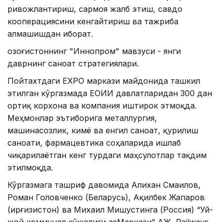
ривожлантириш, сармоя жалб этиш, савдо
кооперациясини кенгайтириш ва тажриба
алмашишдан иборат.
Қозоғистоннинг "Иннопром" мавзуси - янги
даврнинг саноат стратегиялари.
Пойтахтдаги EXPO маркази майдонида ташкил
этилган кўргазмада ЕОИИ давлатларидан 300 дан
ортиқ корхона ва компания иштирок этмоқда.
Меҳмонлар эътиборига металлургия,
машинасозлик, кимё ва енгил саноат, қурилиш
саноати, фармацевтика соҳаларида ишлаб
чиқарилаётган кенг турдаги маҳсулотлар тақдим
этилмоқда.
Кўргазмага ташриф давомида Алихан Смаилов,
Роман Головченко (Беларусь), Ақилбек Жапаров
(Қирғизистон) ва Михаил Мишустинга (Россия) “Уй-