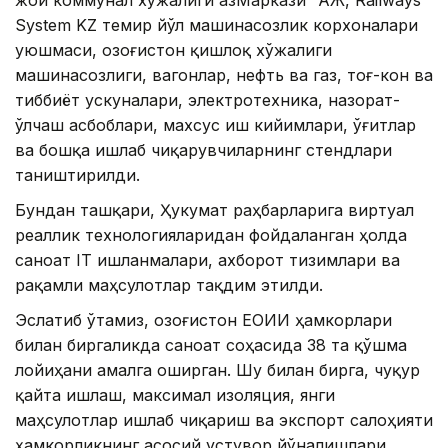
жой коммунал хўжалиги ҚазМаркази” АЖ, Railways
System KZ темир йўл машинасозлик корхоналари
уюшмаси, Қозоғистон қишлоқ хўжалиги
машинасозлиги, вагонлар, нефть ва газ, тоғ-кон ва
тиббиёт ускуналари, электротехника, назорат-
ўлчаш асбоблари, махсус иш кийимлари, ўғитлар
ва бошқа ишлаб чиқарувчиларнинг стендлари
таништирилди.
Бундан ташқари, Ҳукумат раҳбарларига виртуал
реаллик технологияларидан фойдаланган ҳолда
саноат IТ ишланмалари, ахборот тизимлари ва
рақамли маҳсулотлар тақдим этилди.
Эслатиб ўтамиз, Қозоғистон ЕОИИ ҳамкорлари
билан биргаликда саноат соҳасида 38 та қўшма
лойиҳани амалга оширган. Шу билан бирга, чуқур
қайта ишлаш, максимал изоляция, янги
маҳсулотлар ишлаб чиқариш ва экспорт салоҳияти
ҳамкорликнинг асосий устувор йўналишлари