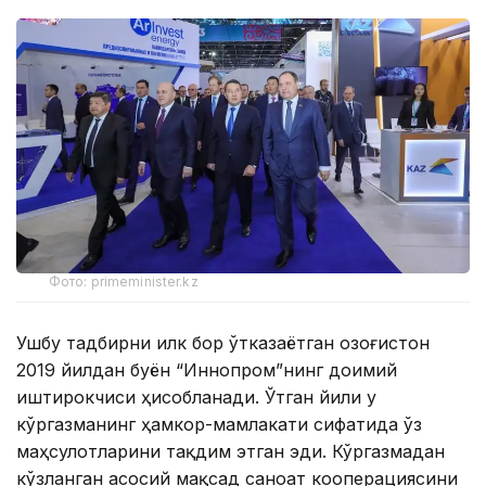
Фото: primeminister.kz
Ушбу тадбирни илк бор ўтказаётган Қозоғистон
2019 йилдан буён “Иннопром”нинг доимий
иштирокчиси ҳисобланади. Ўтган йили у
кўргазманинг ҳамкор-мамлакати сифатида ўз
маҳсулотларини тақдим этган эди. Кўргазмадан
кўзланган асосий мақсад саноат кооперациясини