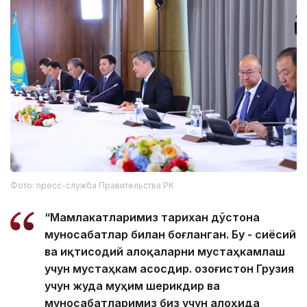
Фото: пресс-служба Правительства РК
“Мамлакатларимиз тарихан дўстона
муносабатлар билан боғланган. Бу - сиёсий
ва иқтисодий алоқаларни мустаҳкамлаш
учун мустаҳкам асосдир. Қозоғистон Грузия
учун жуда муҳим шерикдир ва
муносабатларимиз биз учун алоҳида