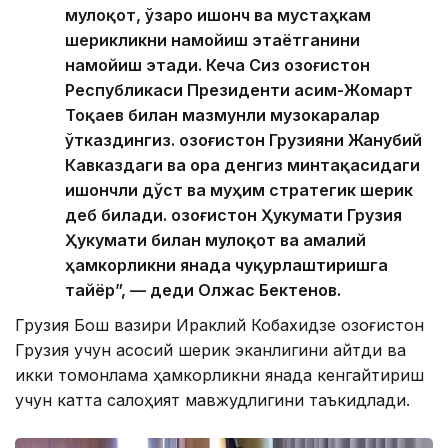
мулоқот, ўзаро ишонч ва мустаҳкам
шерикликни намойиш этаётганини
намойиш этади. Кеча Сиз Қозоғистон
Республикаси Президенти Қасим-Жомарт
Тоқаев билан мазмунли музокаралар
ўтказдингиз. Қозоғистон Грузияни Жанубий
Кавказдаги ва Қора денгиз минтақасидаги
ишончли дўст ва муҳим стратегик шерик
деб билади. Қозоғистон Ҳукумати Грузия
Ҳукумати билан мулоқот ва амалий
ҳамкорликни янада чуқурлаштиришга
тайёр”, — деди Олжас Бектенов.
Грузия Бош вазири Ираклий Кобахидзе Қозоғистон
Грузия учун асосий шерик эканлигини айтди ва
икки томонлама ҳамкорликни янада кенгайтириш
учун катта салоҳият мавжудлигини таъкидлади.