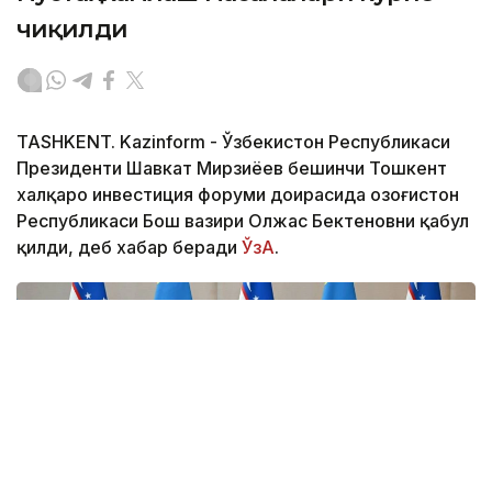
чиқилди
TASHKENT. Kazinform - Ўзбекистон Республикаси
Президенти Шавкат Мирзиёев бешинчи Тошкент
халқаро инвестиция форуми доирасида Қозоғистон
Республикаси Бош вазири Олжас Бектеновни қабул
қилди, деб хабар беради
ЎзА
.