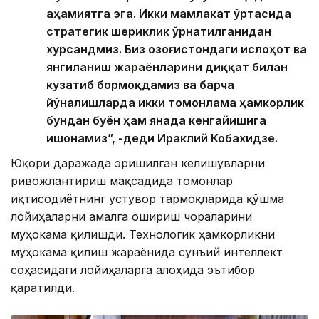
аҳамиятга эга. Икки мамлакат ўртасида
стратегик шериклик ўрнатилганидан
хурсандмиз. Биз Қозоғистондаги ислоҳот ва
янгиланиш жараёнларини диққат билан
кузатиб бормоқдамиз ва барча
йўналишларда икки томонлама ҳамкорлик
бундан буён ҳам янада кенгайишига
ишонамиз”, -деди Ираклий Кобахидзе.
Юқори даражада эришилган келишувларни
ривожлантириш мақсадида томонлар
иқтисодиётнинг устувор тармоқларида қўшма
лойиҳаларни амалга ошириш чораларини
муҳокама қилишди. Технологик ҳамкорликни
муҳокама қилиш жараёнида сунъий интеллект
соҳасидаги лойиҳаларга алоҳида эътибор
қаратилди.