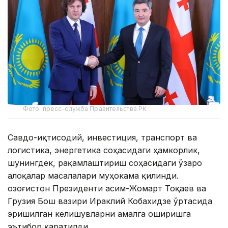
Фото: пресс-служба Правительства РК
Савдо-иқтисодий, инвестиция, транспорт ва
логистика, энергетика соҳасидаги ҳамкорлик,
шунингдек, рақамлаштириш соҳасидаги ўзаро
алоқалар масалалари муҳокама қилинди.
Қозоғистон Президенти Қасим-Жомарт Тоқаев ва
Грузия Бош вазири Ираклий Кобахидзе ўртасида
эришилган келишувларни амалга оширишга
эътибор қаратилди.