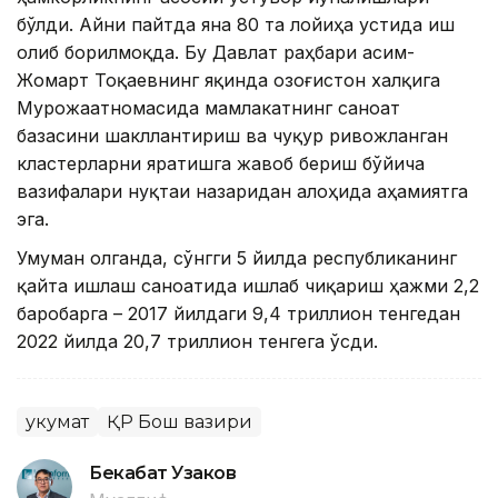
бўлди. Айни пайтда яна 80 та лойиҳа устида иш
олиб борилмоқда. Бу Давлат раҳбари Қасим-
Жомарт Тоқаевнинг яқинда Қозоғистон халқига
Мурожаатномасида мамлакатнинг саноат
базасини шакллантириш ва чуқур ривожланган
кластерларни яратишга жавоб бериш бўйича
вазифалари нуқтаи назаридан алоҳида аҳамиятга
эга.
Умуман олганда, сўнгги 5 йилда республиканинг
қайта ишлаш саноатида ишлаб чиқариш ҳажми 2,2
баробарга – 2017 йилдаги 9,4 триллион тенгедан
2022 йилда 20,7 триллион тенгега ўсди.
Ҳукумат
ҚР Бош вазири
Бекабат Узаков