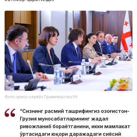
Фото: пресс-служба Правительства РК
“Сизнинг расмий ташрифингиз Қозоғистон-
Грузия муносабатларининг жадал
ривожланиб бораётганини, икки мамлакат
ўртасидаги юқори даражадаги сиёсий