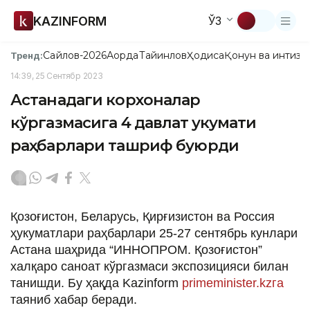
KAZINFORM
ЎЗ
Сайлов-2026
Ақорда
Тайинлов
Ҳодиса
Қонун ва интизо
Тренд:
14:39, 25 Сентябр 2023
Астанадаги корхоналар
кўргазмасига 4 давлат Ҳукумати
раҳбарлари ташриф буюрди
Қозоғистон, Беларусь, Қирғизистон ва Россия
ҳукуматлари раҳбарлари 25-27 сентябрь кунлари
Астана шаҳрида “ИННОПРОМ. Қозоғистон”
халқаро саноат кўргазмаси экспозицияси билан
танишди. Бу ҳақда Kazinform
primeminister.kzга
таяниб хабар беради.