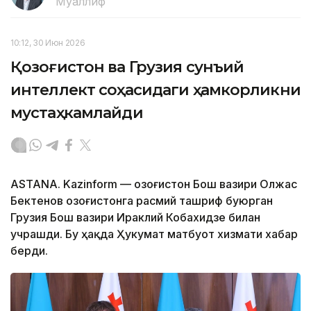
Муаллиф
10:12, 30 Июн 2026
Қозоғистон ва Грузия сунъий
интеллект соҳасидаги ҳамкорликни
мустаҳкамлайди
ASTANA. Kazinform — Қозоғистон Бош вазири Олжас
Бектенов Қозоғистонга расмий ташриф буюрган
Грузия Бош вазири Ираклий Кобахидзе билан
учрашди. Бу ҳақда Ҳукумат матбуот хизмати хабар
берди.