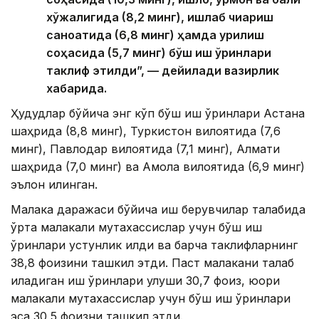
хўжалигида (8,2 минг), ишлаб чиқариш
саноатида (6,8 минг) ҳамда қурилиш
соҳасида (5,7 минг) бўш иш ўринлари
таклиф этилди”, — дейилади вазирлик
хабарида.
Ҳудудлар бўйича энг кўп бўш иш ўринлари Астана
шаҳрида (8,8 минг), Туркистон вилоятида (7,6
минг), Павлодар вилоятида (7,1 минг), Алмати
шаҳрида (7,0 минг) ва Ақмола вилоятида (6,9 минг)
эълон қилинган.
Малака даражаси бўйича иш берувчилар талабида
ўрта малакали мутахассислар учун бўш иш
ўринлари устунлик қилди ва барча таклифларнинг
38,8 фоизини ташкил этди. Паст малакани талаб
қиладиган иш ўринлари улуши 30,7 фоиз, юқори
малакали мутахассислар учун бўш иш ўринлари
эса 30,5 фоизни ташкил этди.