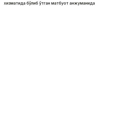
хизматида бўлиб ўтган матбуот анжуманида
маълум қилди.
Фото: Алмати ҳокимлиги
Унинг сўзларига кўра, концепцияга киритилган
муҳим йўналишлардан бири — секторал
волонтёрликни ривожлантириш.