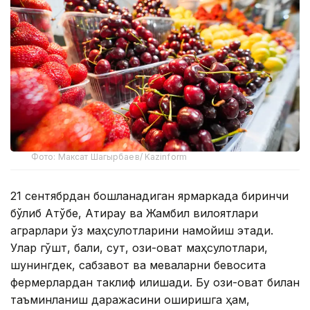
Фото: Максат Шагырбаев/ Kazinform
21 сентябрдан бошланадиган ярмаркада биринчи
бўлиб Ақтўбе, Атирау ва Жамбил вилоятлари
аграрлари ўз маҳсулотларини намойиш этади.
Улар гўшт, балиқ, сут, озиқ-овқат маҳсулотлари,
шунингдек, сабзавот ва меваларни бевосита
фермерлардан таклиф қилишади. Бу озиқ-овқат билан
таъминланиш даражасини оширишга ҳам,