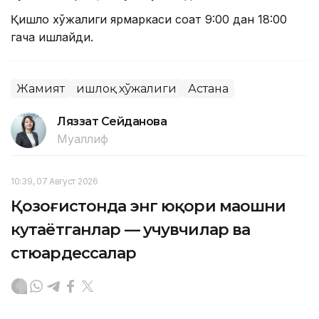
Қишлоқ хўжалиги ярмаркаси соат 9:00 дан 18:00
гача ишлайди.
Жамият
Қишлоқ хўжалиги
Астана
Ляззат Сейданова
Муаллиф
10:39, 07 Август 2026
Қозоғистонда энг юқори маошни
кутаётганлар — учувчилар ва
стюардессалар