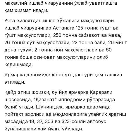
маҳаллий ишлаб чиқарувчини қўллаб-қувватлашга
ҳам хизмат қилади.
Учта вилоятдан қишлоқ хўжалиги маҳсулотлари
ишлаб чиқарувчилар Астанага 125 тонна гўшт ва
гўшт маҳсулотлари, 250 тонна сабзавот ва мева,
26 тонна сут маҳсулотлари, 22 тонна балиқ, 26 минг
дона тухум, 2 тонна нон маҳсулотлари ва 60
тонна бошқа озиқ-овқат маҳсулотларини олиб
келишмоқда.
Ярмарка давомида концерт дастури ҳам ташкил
этилади.
Қайд этиш жоизки, бу йил ярмарка Қарқарали
шоссесида, “Қазанат” ипподроми рўпарасида
бўлиб ўтади. Шунингдек, ярмарка давомида
пойтахт аҳолиси ва меҳмонларига қулайлик яратиш
мақсадида 18, 37, 303 ва 323-сонли автобус
йўналишлари ҳам йўлга қўйилади.