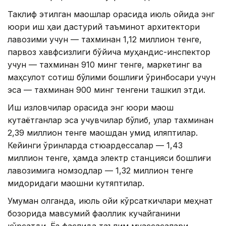
Таклиф этилган маошлар орасида июль ойида энг
юқори иш ҳақи дастурий таъминот архитектори
лавозими учун — тахминан 1,12 миллион тенге,
парвоз хавфсизлиги бўйича муҳандис-инспектор
учун — тахминан 910 минг тенге, маркетинг ва
маҳсулот сотиш бўлими бошлиғи ўринбосари учун
эса — тахминан 900 минг тенгени ташкил этди.
Иш изловчилар орасида энг юқори маош
кутаётганлар эса учувчилар бўлиб, улар тахминан
2,39 миллион тенге маошдан умид қиляптилар.
Кейинги ўринларда стюардессалар — 1,43
миллион тенге, ҳамда электр станцияси бошлиғи
лавозимига номзодлар — 1,32 миллион тенге
миқдоридаги маошни кутяптилар.
Умуман олганда, июль ойи кўрсаткичлари меҳнат
бозорида мавсумий фаоллик кучайганини
кўрсатди. Ёз фаслида таълим муассасалари