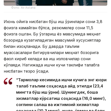
Фото: Air Astana
Июнь ойига нисбатан бўш иш ўринлари сони 3,8
фоизга камайган бўлса, резюмелер сони 11,5
фоизга ошган. Бу ўзгариш ёз мавсумида меҳнат
бозорида кузатиладиган мавсумий хусусиятлар
билан изоҳланади. Бу даврда таълим
муассасалари битирувчилари меҳнат бозорига
фаол кириб келади ва иш изловчилар сони
кўпаяди. Натижада ишчи кучи таклифи талабга
нисбатан тезроқ ўсади.
“Тармоқлар кесимида ишчи кучига энг юқори
талаб таълим соҳасида қайд этилди (23,4
мингта бўш иш ўрни). Шунингдек, бошқа
хизматлар кўрсатиш соҳасида (16,0 минг),
соғлиқни сақлаш ва ижтимоий хизматлар
соҳасида (10,3 минг), қишлоқ, ўрмон ва балиқ