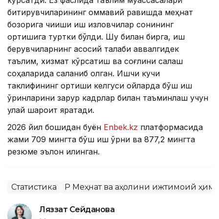
битирувчиларининг оммавий равишда меҳнат
бозорига чиқиши иш изловчилар сонининг
ортишига туртки бўлди. Шу билан бирга, иш
берувчиларнинг асосий талаби аввалгидек
таълим, хизмат кўрсатиш ва соғлиқни сақлаш
соҳаларида сақланиб қолган. Ишчи кучи
таклифининг ортиши келгуси ойларда бўш иш
ўринларини зарур кадрлар билан таъминлаш учун
қулай шароит яратади.
2026 йил бошидан буён
Enbek.kz
платформасида
жами 709 мингта бўш иш ўрни ва 877,2 мингта
резюме эълон қилинган.
Статистика
ҚР Меҳнат ва аҳолини ижтимоий ҳим
Ляззат Сейданова