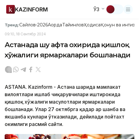
KAZINFORM
ЎЗ
Сайлов-2026
Ақорда
Тайинлов
Ҳодиса
Қонун ва интизо
Тренд:
09:10, 18 Сентябр 2024
Астанада шу ҳафта охирида қишлоқ
хўжалиги ярмаркалари бошланади
ASTANA. Kazinform - Астана шаҳрида мамлакат
вилоятлари ишлаб чиқарувчилари иштирокида
қишлоқ хўжалиги маҳсулотлари ярмаркалари
бошланади. Улар 27 октябрга қадар ҳар шанба ва
якшанба кунлари ўтказилади, дейилади пойтахт
ҳокимлиги расмий сайти.