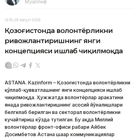
Муаллиф
12:15, 05 Август 2026
Қозоғистонда волонтёрликни
ривожлантиришнинг янги
концепцияси ишлаб чиқилмоқда
ASTANА. Кazinform – Қозоғистонда волонтёрликни
қўллаб-қувватлашнинг янги концепцияси ишлаб
чиқилмоқда. Ҳужжатда волонтёрлар ҳаракатини
янада ривожлантиришнинг асосий йўналишлари
белгилаб берилган ва секторал волонтёрликни
кучайтириш кўзда тутилган. Бу ҳақда Миллий
волонтёрлар фронт-офиси раҳбари Айбек
Досимбетов Астана шаҳар коммуникациялар