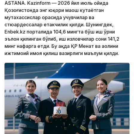
ASTANA. Kazinform — 2026 йил июль ойида
Қозоғистонда энг юқори маош кутаётган
мутахассислар орасида учувчилар ва
стюардессалар етакчилик қилди. Шунингдек,
Enbek.kz порталида 104,6 мингта бўш иш ўрни
эълон қилинган бўлиб, иш изловчилар сони 141,2
минг нафарга етди. Бу ҳақда ҚР Меҳнат ва аҳолини
ижтимоий ҳимоя қилиш вазирлиги маълум қилди.