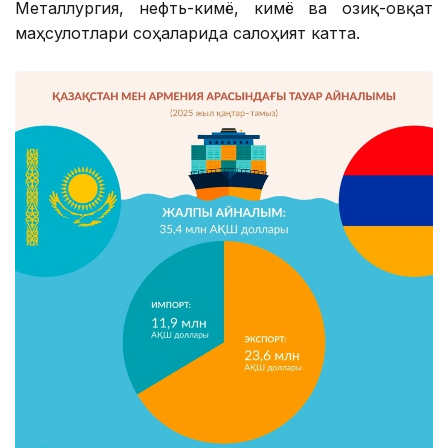
Металлургия, нефть-кимё, кимё ва озиқ-овқат
маҳсулотлари соҳаларида салоҳият катта.