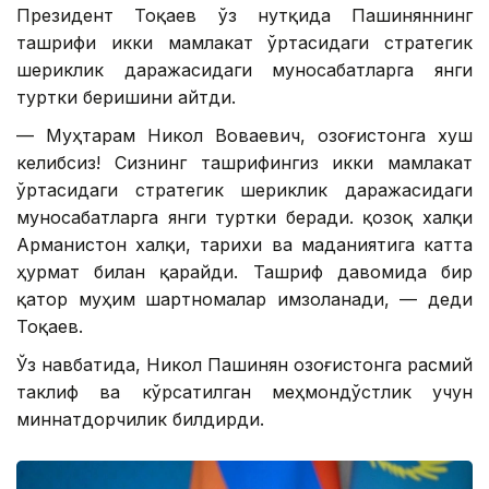
Президент Тоқаев ўз нутқида Пашиняннинг
ташрифи икки мамлакат ўртасидаги стратегик
шериклик даражасидаги муносабатларга янги
туртки беришини айтди.
— Муҳтарам Никол Воваевич, Қозоғистонга хуш
келибсиз! Сизнинг ташрифингиз икки мамлакат
ўртасидаги стратегик шериклик даражасидаги
муносабатларга янги туртки беради. қозоқ халқи
Арманистон халқи, тарихи ва маданиятига катта
ҳурмат билан қарайди. Ташриф давомида бир
қатор муҳим шартномалар имзоланади, — деди
Тоқаев.
Ўз навбатида, Никол Пашинян Қозоғистонга расмий
таклиф ва кўрсатилган меҳмондўстлик учун
миннатдорчилик билдирди.