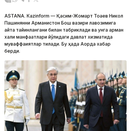
ASTANА. Кazinform — Қасим-Жомарт Тоқаев Никол
Пашинянни Арманистон Бош вазири лавозимига
қайта тайинлангани билан табриклади ва унга арман
халқи манфаатлари йўлидаги давлат хизматида
муваффақиятлар тилади. Бу ҳақда Ақорда хабар
берди.