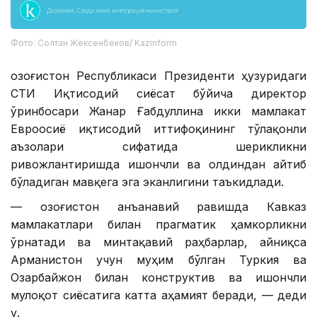
Фото: Солтан Жексенбеков/ Kazinform
Қозоғистон Республикаси Президенти ҳузуридаги
ҚСТИ Иқтисодий сиёсат бўйича директор
ўринбосари Жанар Ғабдуллина икки мамлакат
Евроосиё иқтисодий иттифоқининг тўлақонли
аъзолари сифатида шерикликни
ривожлантиришда ишончли ва олдиндан айтиб
бўладиган мавқега эга эканлигини таъкидлади.
— Қозоғистон анъанавий равишда Кавказ
мамлакатлари билан прагматик ҳамкорликни
ўрнатади ва минтақавий раҳбарлар, айниқса
Арманистон учун муҳим бўлган Туркия ва
Озарбайжон билан конструктив ва ишончли
мулоқот сиёсатига катта аҳамият беради, — деди
у.