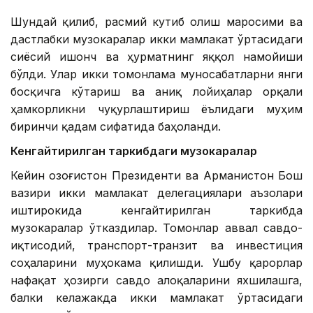
Шундай қилиб, расмий кутиб олиш маросими ва
дастлабки музокаралар икки мамлакат ўртасидаги
сиёсий ишонч ва ҳурматнинг яққол намойиши
бўлди. Улар икки томонлама муносабатларни янги
босқичга кўтариш ва аниқ лойиҳалар орқали
ҳамкорликни чуқурлаштириш ёълидаги муҳим
биринчи қадам сифатида баҳоланди.
Кенгайтирилган таркибдаги музокаралар
Кейин Қозоғистон Президенти ва Арманистон Бош
вазири икки мамлакат делегациялари аъзолари
иштирокида кенгайтирилган таркибда
музокаралар ўтказдилар. Томонлар аввал савдо-
иқтисодий, транспорт-транзит ва инвестиция
соҳаларини муҳокама қилишди. Ушбу қарорлар
нафақат ҳозирги савдо алоқаларини яхшилашга,
балки келажакда икки мамлакат ўртасидаги