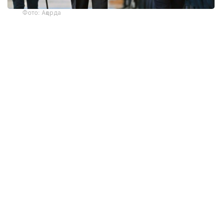
Фото: Ақорда
— Никол Пашинян илиқ сўзлар учун
миннатдорчилик билдирди ва Қозоғистон
Президенти ва халқига Қурултой
сайловларини муваффақиятли ўтказишни
тилади. Президент ва Бош вазир
Қозоғистон-Арманистон
муносабатларининг жадал
ривожланишидан мамнун эканликларини
таъкидладилар ва икки мамлакат
ўртасидаги кўп қиррали ҳамкорликни
чуқурлаштиришга тайёр эканликларини
тасдиқладилар. Бундан ташқари, илгари
эришилган келишувларнинг, жумладан,
ўтган йилнинг ноябрь ойида Арманистон
ҳукумати раҳбарининг Астанага расмий