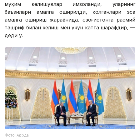
муҳим келишувлар имзоланди, уларнинг
баъзилари амалга оширилди, қолганлари эса
амалга ошириш жараёнида. Қозоғистонга расмий
ташриф билан келиш мен учун катта шарафдир, —
деди у.
Фото: Ақорда