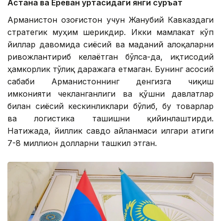
Астана ва Ереван ўртасидаги янги суръат
Арманистон Қозоғистон учун Жанубий Кавказдаги
стратегик муҳим шерикдир. Икки мамлакат кўп
йиллар давомида сиёсий ва маданий алоқаларни
ривожлантириб келаётган бўлса-да, иқтисодий
ҳамкорлик тўлиқ даражага етмаган. Бунинг асосий
сабаби Арманистоннинг денгизга чиқиш
имконияти чекланганлиги ва қўшни давлатлар
билан сиёсий кескинликлари бўлиб, бу товарлар
ва логистика ташишни қийинлаштирди.
Натижада, йиллик савдо айланмаси илгари атиги
7-8 миллион долларни ташкил этган.