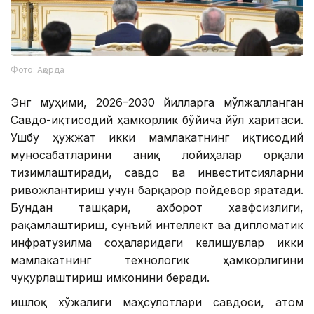
Фото: Ақорда
Энг муҳими, 2026–2030 йилларга мўлжалланган
Савдо-иқтисодий ҳамкорлик бўйича йўл харитаси.
Ушбу ҳужжат икки мамлакатнинг иқтисодий
муносабатларини аниқ лойиҳалар орқали
тизимлаштиради, савдо ва инвеститсияларни
ривожлантириш учун барқарор пойдевор яратади.
Бундан ташқари, ахборот хавфсизлиги,
рақамлаштириш, сунъий интеллект ва дипломатик
инфратузилма соҳаларидаги келишувлар икки
мамлакатнинг технологик ҳамкорлигини
чуқурлаштириш имконини беради.
Қишлоқ хўжалиги маҳсулотлари савдоси, атом