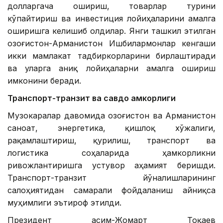
долларгача ошириш, товарлар турини
кўпайтириш ва инвестиция лойиҳаларини амалга
оширишга келишиб олдилар. Янги ташкил этилган
Қозоғистон-Арманистон Ишбилармонлар кенгаши
икки мамлакат тадбиркорларини бирлаштиради
ва уларга аниқ лойиҳаларни амалга ошириш
имконини беради.
Транспорт-транзит ва савдо ҳамкорлиги
Музокаралар давомида Қозоғистон ва Арманистон
саноат, энергетика, қишлоқ хўжалиги,
рақамлаштириш, қурилиш, транспорт ва
логистика соҳаларида ҳамкорликни
ривожлантиришга устувор аҳамият беришди.
Транспорт-транзит йўналишларининг
салоҳиятидан самарали фойдаланиш айниқса
муҳимлиги эътироф этилди.
Президент Қасим-Жомарт Тоқаев