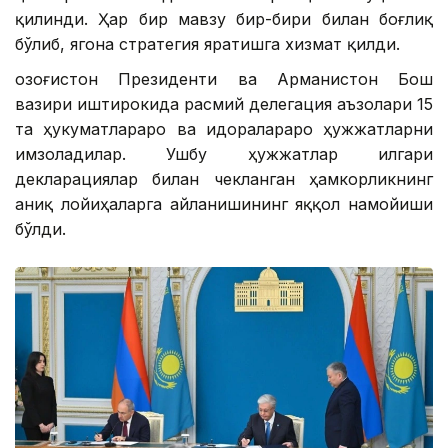
қилинди. Ҳар бир мавзу бир-бири билан боғлиқ
бўлиб, ягона стратегия яратишга хизмат қилди.
Қозоғистон Президенти ва Арманистон Бош
вазири иштирокида расмий делегация аъзолари 15
та ҳукуматлараро ва идоралараро ҳужжатларни
имзоладилар. Ушбу ҳужжатлар илгари
декларациялар билан чекланган ҳамкорликнинг
аниқ лойиҳаларга айланишининг яққол намойиши
бўлди.