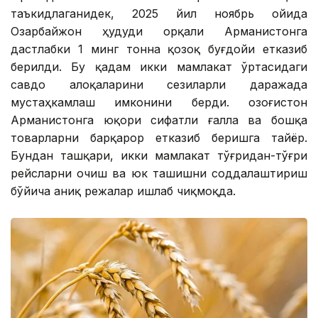
таъкидлаганидек, 2025 йил ноябрь ойида
Озарбайжон ҳудуди орқали Арманистонга
дастлабки 1 минг тонна қозоқ буғдойи етказиб
берилди. Бу қадам икки мамлакат ўртасидаги
савдо алоқаларини сезиларли даражада
мустаҳкамлаш имконини берди. Қозоғистон
Арманистонга юқори сифатли ғалла ва бошқа
товарларни барқарор етказиб беришга тайёр.
Бундан ташқари, икки мамлакат тўғридан-тўғри
рейсларни очиш ва юк ташишни соддалаштириш
бўйича аниқ режалар ишлаб чиқмоқда.