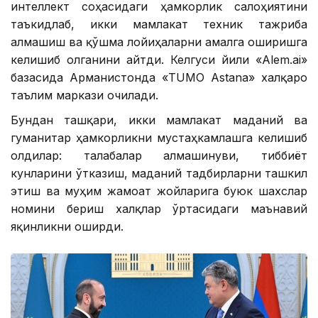
интеллект соҳасидаги ҳамкорлик салоҳиятини
таъкидлаб, икки мамлакат техник тажриба
алмашиш ва қўшма лойиҳаларни амалга оширишга
келишиб олганини айтди. Келгуси йили «Alem.ai»
базасида Арманистонда «TUMO Astana» халқаро
таълим маркази очилади.
Бундан ташқари, икки мамлакат маданий ва
гуманитар ҳамкорликни мустаҳкамлашга келишиб
олдилар: талабалар алмашинуви, тиббиёт
кунларини ўтказиш, маданий тадбирларни ташкил
этиш ва муҳим жамоат жойларига буюк шахслар
номини бериш халқлар ўртасидаги маънавий
яқинликни оширди.