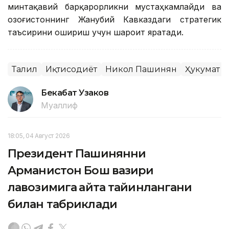
минтақавий барқарорликни мустаҳкамлайди ва
Қозоғистоннинг Жанубий Кавказдаги стратегик
таъсирини ошириш учун шароит яратади.
Таҳлил
Иқтисодиёт
Никол Пашинян
Ҳукумат
Бекабат Узаков
Муаллиф
18:05, 04 Август 2026
Президент Пашинянни
Арманистон Бош вазири
лавозимига қайта тайинлангани
билан табриклади