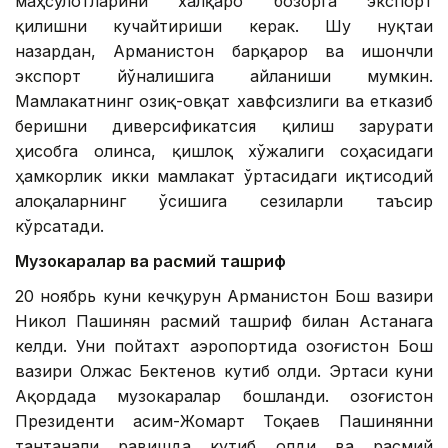
маҳсулотларини халқаро бозорга экспорт
қилишни кучайтириши керак. Шу нуқтаи
назардан, Арманистон барқарор ва ишончли
экспорт йўналишига айланиши мумкин.
Мамлакатнинг озиқ-овқат хавфсизлиги ва етказиб
беришни диверсификатсия қилиш зарурати
ҳисобга олинса, қишлоқ хўжалиги соҳасидаги
ҳамкорлик икки мамлакат ўртасидаги иқтисодий
алоқаларнинг ўсишига сезиларли таъсир
кўрсатади.
Музокаралар ва расмий ташриф
20 ноябрь куни кечқурун Арманистон Бош вазири
Никол Пашинян расмий ташриф билан Астанага
келди. Уни пойтахт аэропортида Қозоғистон Бош
вазири Олжас Бектенов кутиб олди. Эртаси куни
Ақордада музокаралар бошланди. Қозоғистон
Президенти Қасим-Жомарт Тоқаев Пашинянни
тантанали равишда кутиб олди ва расмий