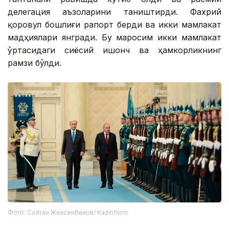
делегация аъзоларини таништирди. Фахрий
қоровул бошлиғи рапорт берди ва икки мамлакат
мадҳиялари янгради. Бу маросим икки мамлакат
ўртасидаги сиёсий ишонч ва ҳамкорликнинг
рамзи бўлди.
Фото: Солтан Жексенбеков/ Kazinform