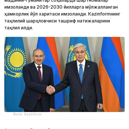
маданий-гуманитар соҳаларда шартномалар
имзоланди ва 2026-2030 йилларга мўлжалланган
ҳамкорлик йўл харитаси имзоланди. Кazinformнинг
таҳлилий шарҳловчиси ташриф натижаларини
таҳлил қилди.
Фото: Kazinform