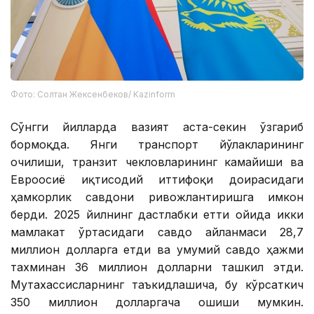
Фото: Солтан Жексенбеков/ Kazinform
Сўнгги йилларда вазият аста-секин ўзгариб
бормоқда. Янги транспорт йўлакларининг
очилиши, транзит чекловларининг камайиши ва
Евроосиё иқтисодий иттифоқи доирасидаги
ҳамкорлик савдони ривожлантиришга имкон
берди. 2025 йилнинг дастлабки етти ойида икки
мамлакат ўртасидаги савдо айланмаси 28,7
миллион долларга етди ва умумий савдо ҳажми
тахминан 36 миллион долларни ташкил этди.
Мутахассисларнинг таъкидлашича, бу кўрсаткич
350 миллион долларгача ошиши мумкин.