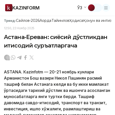
KAZINFORM
ЎЗ
Сайлов-2026
Ақорда
Тайинлов
Ҳодиса
Қонун ва интизо
Тренд:
12:50, 22 Ноябр 2025
Астана-Ереван: сиёсий дўстликдан
иқтисодий суръатларгача
ASTANА. Кazinfotm — 20-21 ноябрь кунлари
Арманистон Бош вазири Никол Пашинян расмий
ташриф билан Астанага келди ва бу икки мамлакат
ўртасидаги тарихий дўстлик ва ишончга асосланган
муносабатларга янги туртки берди. Ташриф
давомида савдо-иқтисодий, транспорт ва транзит,
инвестиция, қишлоқ хўжалиги, рақамлаштириш ва