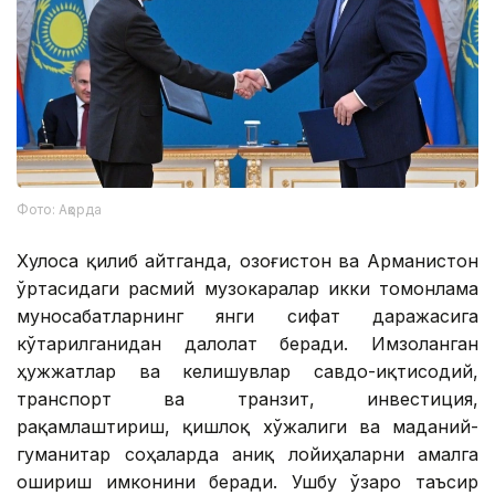
Фото: Ақорда
Хулоса қилиб айтганда, Қозоғистон ва Арманистон
ўртасидаги расмий музокаралар икки томонлама
муносабатларнинг янги сифат даражасига
кўтарилганидан далолат беради. Имзоланган
ҳужжатлар ва келишувлар савдо-иқтисодий,
транспорт ва транзит, инвестиция,
рақамлаштириш, қишлоқ хўжалиги ва маданий-
гуманитар соҳаларда аниқ лойиҳаларни амалга
ошириш имконини беради. Ушбу ўзаро таъсир