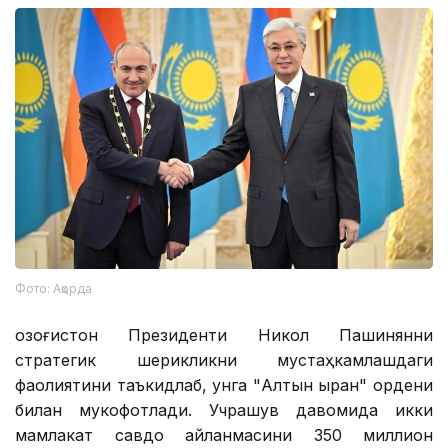
Фото: Ақорда
Қозоғистон Президенти Никол Пашинянни
стратегик шерикликни мустаҳкамлашдаги
фаолиятини таъкидлаб, унга "Алтын Қыран" ордени
билан мукофотлади. Учрашув давомида икки
мамлакат савдо айланмасини 350 миллион