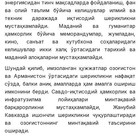
энергиясидан тинч мақсадларда фойдаланиш, фан
ва олий таълим бўйича келишувлар илмий ва
техник даражада иқтисодий шерикликни
мустаҳкамлайди. Маданий ва гуманитар
ҳамкорлик бўйича меморандумлар, жумладан,
кино, санъат ва кутубхона соҳаларидаги
келишувлар икки халқ ўртасидаги тарихий ва
маданий алоқаларни мустаҳкамлайди.
Шундай қилиб, имзоланган ҳужжатлар Қозоғистон
ва Арманистон ўртасидаги шерикликни нафақат
сўзда, балки аниқ амалларда ҳам амалга ошириш
имконини берди. Савдо-иқтисодий ҳамкорлик ва
инфратузилма лойиҳалари минтақавий
барқарорликни мустаҳкамлайди, Жанубий
Кавказда ишончли шерикликни чуқурлаштиради
ва Қозоғистоннинг минтақавий таъсирини
оширади.