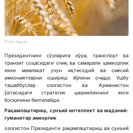
Фото: Ақорда
Президентнинг сўзларига кўра, транспорт ва
транзит соҳасидаги очиқ ва самарали ҳамкорлик
икки мамлакат учун иқтисодий ва сиёсий
имкониятларни ошириш йўлини очади. Ушбу
ташаббуслар Қозоғистон ва Арманистон
ўртасидаги стратегик шерикликнинг янги
босқичини белгилайди.
Рақамлаштириш, сунъий интеллект ва маданий-
гуманитар ҳамкорлик
Қозоғистон Президенти рақамлаштириш ва сунъий