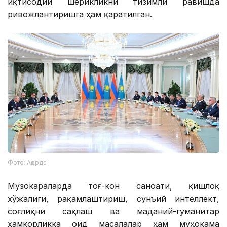
иқтисодий шерикликни тизимли равишда
ривожлантиришга ҳам қаратилган.
Фото: Ақорда
Музокараларда тоғ-кон саноати, қишлоқ
хўжалиги, рақамлаштириш, сунъий интеллект,
соғлиқни сақлаш ва маданий-гуманитар
ҳамкорликка оид масалалар ҳам муҳокама