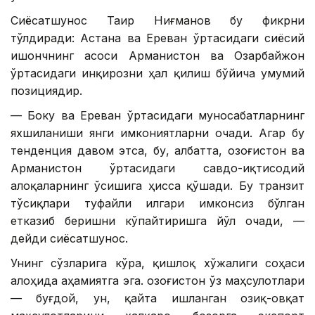
Сиёсатшунос Таир Ниғманов бу фикрни
тўлдиради: Астана ва Ереван ўртасидаги сиёсий
ишончнинг асоси Арманистон ва Озарбайжон
ўртасидаги инқирозни ҳал қилиш бўйича умумий
позициядир.
— Боку ва Ереван ўртасидаги муносабатларнинг
яхшиланиши янги имкониятларни очади. Агар бу
тенденция давом этса, бу, албатта, Қозоғистон ва
Арманистон ўртасидаги савдо-иқтисодий
алоқаларнинг ўсишига ҳисса қўшади. Бу транзит
тўсиқлари туфайли илгари имконсиз бўлган
етказиб беришни кўпайтиришга йўл очади, —
дейди сиёсатшунос.
Унинг сўзларига кўра, қишлоқ хўжалиги соҳаси
алоҳида аҳамиятга эга. Қозоғистон ўз маҳсулотлари
— буғдой, ун, қайта ишланган озиқ-овқат