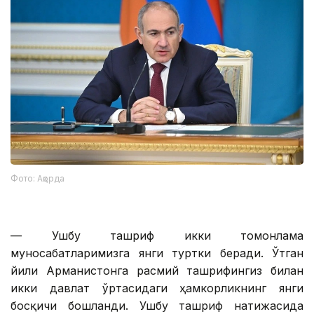
Фото: Ақорда
— Ушбу ташриф икки томонлама
муносабатларимизга янги туртки беради. Ўтган
йили Арманистонга расмий ташрифингиз билан
икки давлат ўртасидаги ҳамкорликнинг янги
босқичи бошланди. Ушбу ташриф натижасида