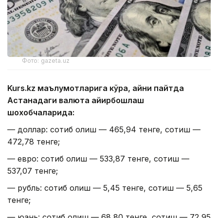
Фото: gazeta.uz
Kurs.kz маълумотларига кўра, айни пайтда
Астанадаги валюта айирбошлаш
шохобчаларида:
— доллар: сотиб олиш — 465,94 тенге, сотиш —
472,78 тенге;
— евро: сотиб олиш — 533,87 тенге, сотиш —
537,07 тенге;
— рубль: сотиб олиш — 5,45 тенге, сотиш — 5,65
тенге;
— юань: сотиб олиш — 68,80 тенге, сотиш — 72,95