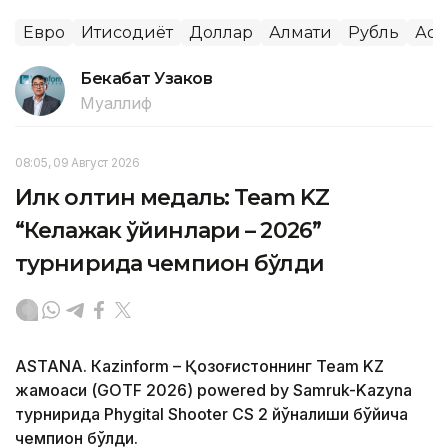
Евро
Иқтисодиёт
Доллар
Алмати
Рубль
Аст
Бекабат Узаков
Муаллиф
08:05, 09 Август 2026
Илк олтин медаль: Team KZ
“Келажак ўйинлари – 2026”
турнирида чемпион бўлди
ASTANА. Кazinform – Қозоғистоннинг Team KZ
жамоаси (GOTF 2026) powered by Samruk-Kazyna
турнирида Phygital Shooter CS 2 йўналиши бўйича
чемпион бўлди.