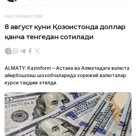
09:37, 09 Август 2026
8 август куни Қозоғистонда доллар
қанча тенгедан сотилади
ALMATY. Кazinform – Астана ва Алматидаги валюта
айирбошлаш шохобчаларида хорижий валюталар
курси тақдим этилди.