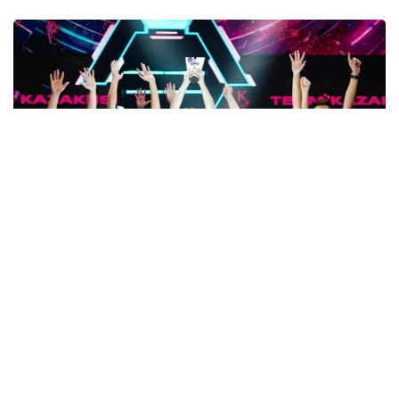
Фото: Спорт ва жисмоний тарбия қўмитаси
Финалда қозоғистонликлар Liga Pro Team
жамоасини 2:1 ҳисобида қийин кечган ўйинда
мағлуб этиб, мусобақанинг олтин медалини қўлга
киритишди.