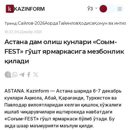
KAZINFORM
ЎЗ
Сайлов-2026
Ақорда
Тайинлов
Ҳодиса
Қонун ва интизо
Тренд:
16:37, 04 Декабр 2025
Астана дам олиш кунлари «Соғым-
FEST» гўшт ярмаркасига мезбонлик
қилади
ASTANA. Kazinform — Астана шаҳрида 6-7 декабрь
кунлари Ақмола, Абай, Қарағанди, Туркистон ва
Павлодар вилоятларидан келган қишлоқ хўжалиги
ишлаб чиқарувчилари иштирокида навбатдаги
«Соғым-FEST» гўшт ярмаркаси бўлиб ўтади. Бу
ҳақда шаҳар маъмурияти маълум қилди.