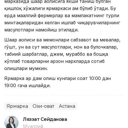
марказида шаҳар аҳолисига яхши таниш бўлган
қишлоқ хўжалиги ярмаркаси ҳам бўлиб ўтади. Бу
ерда маҳаллий фермерлар ва мамлакатнинг турли
минтақаларидан келган ишлаб чиқарувчиларнинг
маҳсулотлари намойиш этилади.
Шаҳар аҳолиси ва меҳмонлари сабзавот ва мевалар,
гўшт, ун ва сут маҳсулотлари, нон ва булочкалар,
табиий шарбатлар, джем, мураббо ва бошқа
кўплаб товарларни арзон нархларда сотиб
олишлари мумкин.
Ярмарка ҳар дам олиш кунлари соат 10:00 дан
19:00 гача ишлайди.
Ярмарка
Озиқ-овқат
Астана
Ляззат Сейданова
Муаллиф