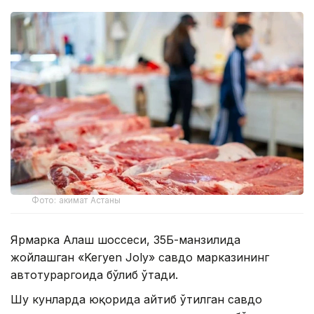
Фото: акимат Астаны
Ярмарка Алаш шоссеси, 35Б-манзилида
жойлашган «Keryen Joly» савдо марказининг
автотураргоҳида бўлиб ўтади.
Шу кунларда юқорида айтиб ўтилган савдо