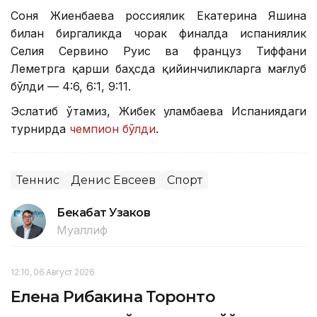
Соня Жиенбаева россиялик Екатерина Яшина
билан биргаликда чорак финалда испаниялик
Селия Сервино Руис ва француз Тиффани
Леметрга қарши баҳсда қийинчиликларга мағлуб
бўлди — 4:6, 6:1, 9:11.
Эслатиб ўтамиз, Жибек Қуламбаева Испаниядаги
турнирда
чемпион бўлди
.
Теннис
Денис Евсеев
Спорт
Бекабат Узаков
Муаллиф
12:10, 06 Август 2026
Елена Рибакина Торонто