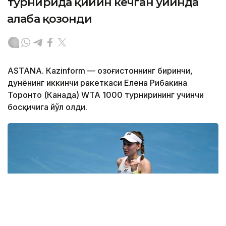
турнирида қийин кечган ўйинда
ғалаба қозонди
ASTANА. Кazinform — Қозоғистоннинг биринчи,
дунёнинг иккинчи ракеткаси Елена Рибакина
Торонто (Канада) WТА 1000 турнирининг учинчи
босқичига йўл олди.