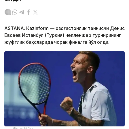
ASTANА. Кazinform — Қозоғистонлик теннисчи Денис
Евсеев Истанбул (Туркия) челленжер турнирининг
жуфтлик баҳсларида чорак финалга йўл олди.
Фото: ktf.kz