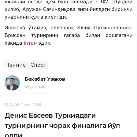
иккинчи сетда ҳам бўш келмади - 6:2. Шундай
қилиб, Аружан Сағиндиқова янги йилдаги биринчи
унвонини қўлга киритди.
Эслатиб ўтамиз, аввалроқ Юлия Путинцеванинг
Брисбен турнирини ғалаба билан бошлагани
ҳақида
ёзган
эдик.
Теннис
Спорт
Бекабат Узаков
Муаллиф
14:10, 06 Август 2026
Денис Евсеев Туркиядаги
турнирнинг чорак финалига йўл
олди