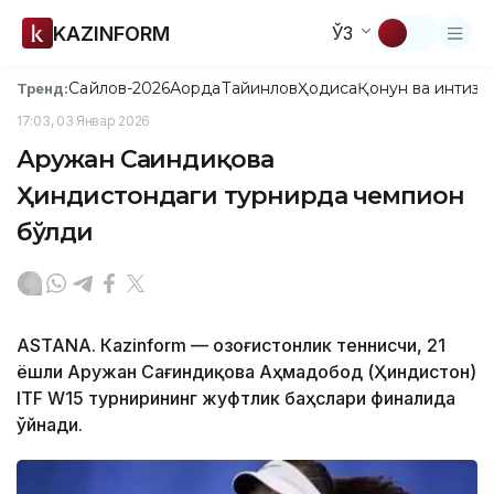
KAZINFORM
ЎЗ
Сайлов-2026
Ақорда
Тайинлов
Ҳодиса
Қонун ва интизо
Тренд:
17:03, 03 Январ 2026
Аружан Сағиндиқова
Ҳиндистондаги турнирда чемпион
бўлди
ASTANА. Кazinform — Қозоғистонлик теннисчи, 21
ёшли Аружан Сағиндиқова Аҳмадобод (Ҳиндистон)
ITF W15 турнирининг жуфтлик баҳслари финалида
ўйнади.