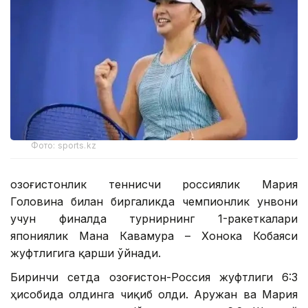
Фото: sports.kz
Қозоғистонлик теннисчи россиялик Мария
Головина билан биргаликда чемпионлик унвони
учун финалда турнирнинг 1-ракеткалари
япониялик Мана Кавамура – Хонока Кобаяси
жуфтлигига қарши ўйнади.
Биринчи сетда Қозоғистон-Россия жуфтлиги 6:3
ҳисобида олдинга чиқиб олди. Аружан ва Мария