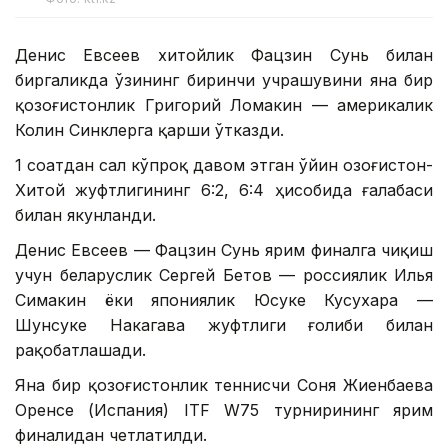
Денис Евсеев хитойлик Фацзин Сунь билан
биргаликда ўзининг биринчи учрашувини яна бир
қозоғистонлик Григорий Ломакин — америкалик
Колин Синклерга қарши ўтказди.
1 соатдан сал кўпроқ давом этган ўйин Қозоғистон-
Хитой жуфтлигининг 6:2, 6:4 ҳисобида ғалабаси
билан якунланди.
Денис Евсеев — Фацзин Сунь ярим финалга чиқиш
учун беларуслик Сергей Бетов — россиялик Илья
Симакин ёки япониялик Юсуке Кусухара —
Шунсуке Накагава жуфтлиги ғолиби билан
рақобатлашади.
Яна бир қозоғистонлик теннисчи Соня Жиенбаева
Оренсе (Испания) ITF W75 турнирининг ярим
финалидан четлатилди.