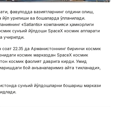
ати, фавқулодда вазиятларнинг олдини олиш,
йўл қурилиши ва бошқаларда қўлланилади.
ниянинг «Satlantis» компанияси ҳамкорлиги
смик сунъий йўлдоши SpacеХ космик аппарати
га учирилди.
ан соат 22.35 да Арманистоннинг биринчи космик
рнидаги космик марказдан SpacеХ космик
тон космик фаолият даврига кирди. Умид
чиқаришдаги бой анъаналаримиз қайта тикланади»,
нистонда сунъий йўлдошларни бошқариш маркази
кидлади.