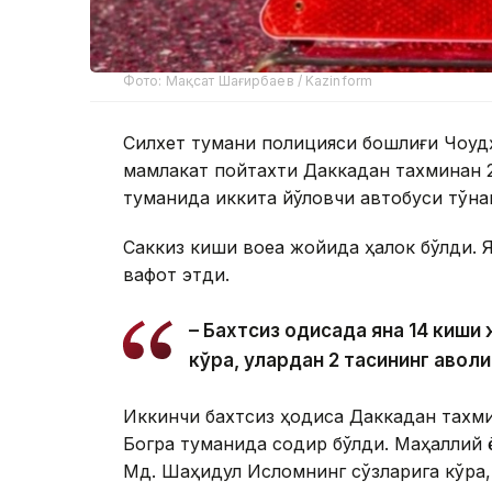
Фото: Мақсат Шағирбаев / Kazinform
Силхет тумани полицияси бошлиғи Чоудҳ
мамлакат пойтахти Даккадан тахминан 
туманида иккита йўловчи автобуси тўқн
Саккиз киши воқеа жойида ҳалок бўлди.
вафот этди.
– Бахтсиз ҳодисада яна 14 киш
кўра, улардан 2 тасининг аҳволи
Иккинчи бахтсиз ҳодиса Даккадан тахм
Богра туманида содир бўлди. Маҳаллий 
Мд. Шаҳидул Исломнинг сўзларига кўра,