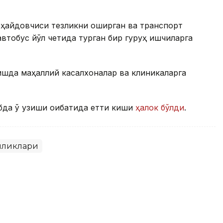
 ҳайдовчиси тезликни оширган ва транспорт
втобус йўл четида турган бир гуруҳ ишчиларга
шда маҳаллий касалхоналар ва клиникаларга
бда ўқ узиши оқибатида етти киши
ҳалок бўлди
.
иликлари