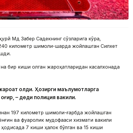
урй Мд Забер Садекнинг сўзларига кўра,
240 километр шимоли-шарқда жойлашган Силхет
ашди.
 Яна бир киши олган жароҳатларидан касалхонада
и жароҳат олди. Ҳозирги маълумотларга
 оғир, – деди полиция вакили.
инан 197 километр шимоли-ғарбда жойлашган
ёнғин ва фуқаролик мудофааси хизмати вакили
 ҳодисада 7 киши ҳалок бўлган ва 15 киши