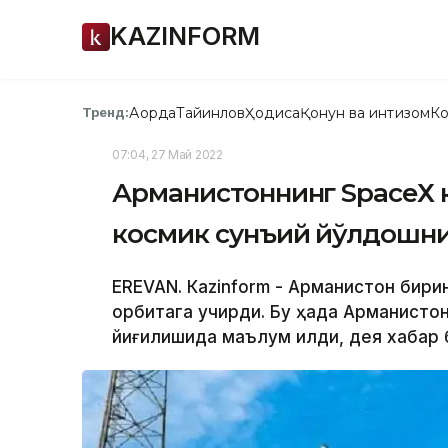
KAZINFORM
Ақорда
Тайинлов
Ҳодиса
Қонун ва интизом
Ко
Тренд:
07:04, 27 Май 2022
Арманистоннинг SpaceХ 
космик сунъий йўлдошн
ЕREVAN. Кazinform - Арманистон бири
орбитага учирди. Бу ҳақда Арманисто
йиғилишида маълум қилди, дея хабар 