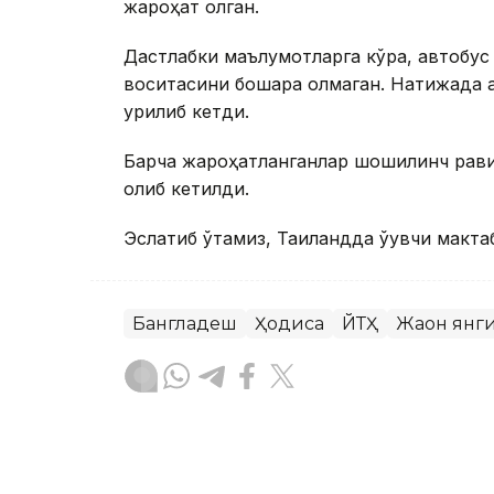
жароҳат олган.
Дастлабки маълумотларга кўра, автобус
воситасини бошқара олмаган. Натижада а
урилиб кетди.
Барча жароҳатланганлар шошилинч рави
олиб кетилди.
Эслатиб ўтамиз, Таиландда ўқувчи макта
Бангладеш
Ҳодиса
ЙТҲ
Жаҳон янг
Бекабат Узаков