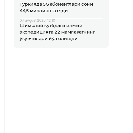
Туркияда 5G абонентлари сони
44,5 миллионга етди
07 avgust 2026, 12:10
Шимолий қутбдаги илмий
экспедицияга 22 мамлакатнинг
ўқувчилари йўл олишди