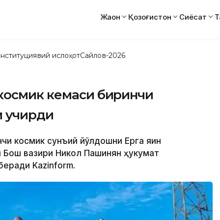
Жаҳон
Қозоғистон
Сиёсат
Т
нституциявий ислоҳот
Сайлов-2026
космик кемаси биринчи
и учирди
нчи космик сунъий йўлдошни Ерга яқин
н Бош вазири Никол Пашинян ҳукумат
беради Kazinform.