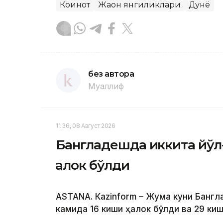
Коинот
Жаҳон янгиликлари
Дунё
без автора
Муаллиф
11:36, 08 Август 2026
Бангладешда иккита йўл-
ҳалок бўлди
ASTANА. Кazinform – Жума куни Банг
камида 16 киши ҳалок бўлди ва 29 ки