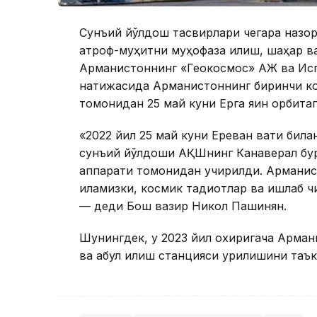
Сунъий йўлдош тасвирлари чегара назор
атроф-муҳитни муҳофаза қилиш, шаҳар ва 
Арманистоннинг «Геокосмос» АЖ ва Испа
натижасида Арманистоннинг биринчи ко
томонидан 25 май куни Ерга яқин орбита
«2022 йил 25 май куни Ереван вақти бил
сунъий йўлдоши АҚШнинг Канаверал бу
аппарати томонидан учирилди. Арманис
қиламизки, космик тадқиқотлар ва ишлаб 
— деди Бош вазир Никол Пашинян.
Шунингдек, у 2023 йил охиригача Арма
ва қабул қилиш станцияси қурилишини таъ