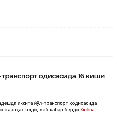
транспорт ҳодисасида 16 киши
ладешда иккита йўл-транспорт ҳодисасида
ши жароҳат олди, деб хабар берди
Xinhua
.