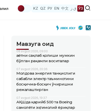
KZ
QZ
РУ
EN
中文
ق ز
ЎЗ
аҳлил
Мавзуга оид
08 avgust 2026, 09:00
Ҳаётни сақлаб қолиши мумкин
бўлган рақамли воситалар
07 avgust 2026, 20:36
Молдова энергия танқислиги
сабабли электр таъминотини
босқичма-босқич ўчиришни
режалаштирган
07 avgust 2026, 19:37
АҚШда қарийб 500 та Boeing
самолёти эҳтимолий ёриқлар