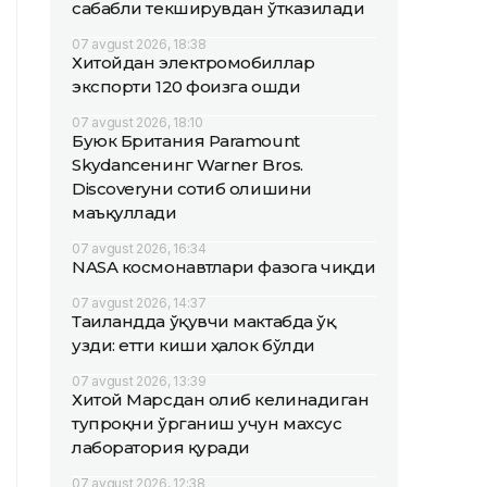
сабабли текширувдан ўтказилади
07 avgust 2026, 18:38
Хитойдан электромобиллар
экспорти 120 фоизга ошди
07 avgust 2026, 18:10
Буюк Британия Paramount
Skydanceнинг Warner Bros.
Discoveryни сотиб олишини
маъқуллади
07 avgust 2026, 16:34
NASA космонавтлари фазога чиқди
07 avgust 2026, 14:37
Таиландда ўқувчи мактабда ўқ
узди: етти киши ҳалок бўлди
07 avgust 2026, 13:39
Хитой Марсдан олиб келинадиган
тупроқни ўрганиш учун махсус
лаборатория қуради
07 avgust 2026, 12:38